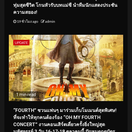
ทุ่มสุดชีวิต โกนหัวรับบทแม่ชี นำทีมนักแสดงประชัน
ความสยอง!
19 ชั่วโมง ago
admin
UPDATE
1 min read
“FOURTH” ชวนแฟนๆ มาร่วมเก็บโมเมนต์สุดพิเศษ!
ที่จะทำให้ทุกคนต้องร้อง “OH MY FOURTH
CONCERT” งานคอนเสิร์ตเดี่ยวครั้งยิ่งใหญ่สุด
มหัศจรรย์ 3 วัน 16-17-18 ตุลาคมนี้ ปักหมุดกดบัตร