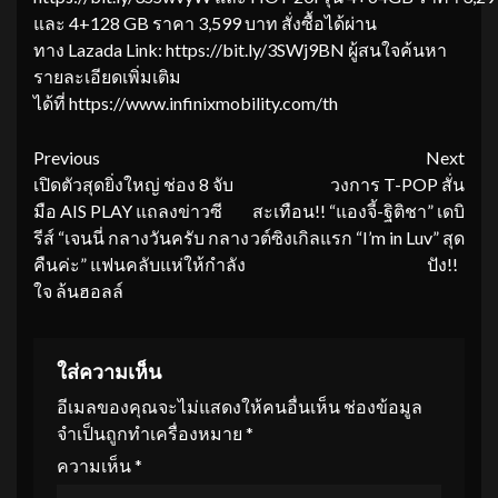
และ 4+128 GB ราคา 3,599 บาท สั่งซื้อได้ผ่าน
ทาง Lazada Link: https://bit.ly/3SWj9BN ผู้สนใจค้นหา
รายละเอียดเพิ่มเติม
ได้ที่ https://www.infinixmobility.com/th
Continue
Previous
Next
เปิดตัวสุดยิ่งใหญ่ ช่อง 8 จับ
วงการ T-POP สั่น
Reading
มือ AIS PLAY แถลงข่าวซี
สะเทือน!! “แองจี้-ฐิติชา” เดบิ
รีส์ “เจนนี่ กลางวันครับ กลาง
วต์ซิงเกิลแรก “I’m in Luv” สุด
คืนค่ะ” แฟนคลับแห่ให้กำลัง
ปัง!!
ใจ ล้นฮอลล์
ใส่ความเห็น
อีเมลของคุณจะไม่แสดงให้คนอื่นเห็น
ช่องข้อมูล
จำเป็นถูกทำเครื่องหมาย
*
ความเห็น
*