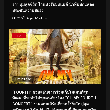
ยา” ทุ่มสุดชีวิต โกนหัวรับบทแม่ชี นำทีมนักแสดง
ประชันความสยอง!
19 ชั่วโมง ago
admin
UPDATE
1 min read
“FOURTH” ชวนแฟนๆ มาร่วมเก็บโมเมนต์สุด
พิเศษ! ที่จะทำให้ทุกคนต้องร้อง “OH MY FOURTH
CONCERT” งานคอนเสิร์ตเดี่ยวครั้งยิ่งใหญ่สุด
มหัศจรรย์ 3 วัน 16-17-18 ตุลาคมนี้ ปักหมุดกดบัตร