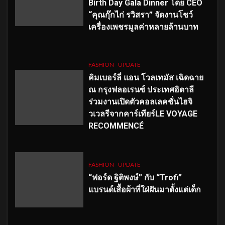
Birth Day Gala Dinner โดย CEO
“คุณกุ๊กไก่ รวิสรา” จัดงานโชว์
เครื่องเพชรมูลค่าหลายล้านบาท
FASHION
UPDATE
คิมเบอร์ลี่ แอน โวลเทมัส เฉิดฉาย
ณ กรุงฟลอเรนซ์ ประเทศอิตาลี
ร่วมงานเปิดตัวคอลเลคชั่นไฮจิ
วเวลรีจากคาร์เทียร์LE VOYAGE
RECOMMENCÉ
FASHION
UPDATE
“ฟอร์ด ฐิติพงษ์” กับ “Trofi”
แบรนด์เสื้อผ้าที่ใฝ่ฝันมาตั้งแต่เด็ก