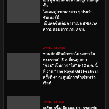
เย็น สูตรเย็นสดชื่น และสูตรเย็นสุด
ขั้ว
ไอเทมคู่กายของสาว ๆ ประจำ
ซัมเมอร์นี้
เย็นสดชื่นเต็มคาราเบล อัพเลเวล
ความหอมยาวนาน
8
ชม.
LIVING
UPDATE
ชวนช้อปสินค้าจากโครงการใน
พระราชดำริ เปลี่ยนทุกการ
“ช้อป” เป็นการ “ให้” 6-12 ธ.ค. นี้
ที่ งาน “The Royal Gift Festival
ครั้งที่ 4” ณ ศูนย์การค้าเซ็นทรัล
เวิลด์
LIVING
UPDATE
เตรียมกรี๊ด! อีแจอุค ประกาศแฟน