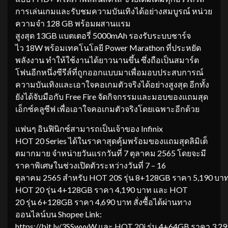
การเล่นเกมและรับชมความบันเทิงได้อย่างสมบูรณ์ หน่วย
ความจำ 128 GB พร้อมผสานแรม
สูงสุด 13GB แบตเตอรี่ 5000mAh รองรับระบบชาร์จ
ไว 18W พร้อมเทคโนโลยี Power Marathon ที่ประหยัด
พลังงาน ทำให้ใช้งานได้ยาวนานขึ้น ซึ่งถือเป็นสมาร์ต
โฟนอีกหนึ่งซีรีส์ที่ถูกออกแบบมาเพื่อมอบประสบการณ์
ความบันเทิงและเอาใจคอเกมตัวจริงได้อย่างสูงสุด อีกทั้ง
ยังได้จับมือกับ Free Fire จัดกิจกรรมและมอบของแถมสุด
เอ็กซ์คลูซีฟ เพื่อเอาใจคอเกมตัวจริงโดยเฉพาะอีกด้วย
แฟนๆ อินฟินิกซ์สามารถเป็นเจ้าของ Infinix
HOT 20 Series ได้ในราคาสุดคุ้มพร้อมของแถมสุดลิมิเต็
ดมากมาย จำหน่ายวันแรกวันที่ 7 ตุลาคม 2565 โดยจะมี
ราคาพิเศษในช่วงเปิดตัวระหว่างวันที่ 7 – 16
ตุลาคม 2565 สำหรับ HOT 20S รุ่น 8+128GB ราคา 5,190 บาท
HOT 20 รุ่น 4+128GB ราคา 4,190 บาท และ HOT
20 รุ่น 6+128GB ราคา 4,690 บาท สั่งซื้อได้ผ่านทาง
ออนไลน์บน Shopee Link:
https://bit.ly/3SSwvyW และ HOT 20i รุ่น 4+64GB ราคา 3,2