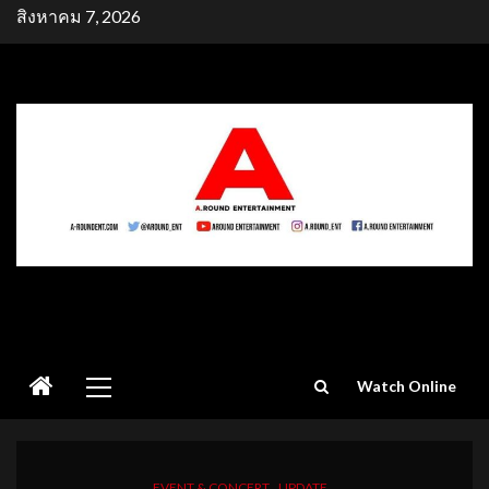
Skip
สิงหาคม 7, 2026
to
content
Primary
Watch Online
Menu
EVENT & CONCERT
UPDATE