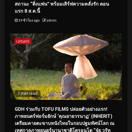
สถานะ “ติ่งแฟน” พร้อมเสิร์ฟความคลั่งรัก ตอน
แรก 8 ส.ค.นี้
19 ชั่วโมง ago
admin
UPDATE
1 min read
GDH ร่วมกับ TOFU FILMS ปล่อยตัวอย่างแรก!
ภาพยนตร์ฟอร์มยักษ์ ‘คุณยายวรนาฏ’ (INHERIT)
เตรียมคายตะขาบหนังไทยในรอบปฐมทัศน์โลก ณ
เทศกาลภาพยนตร์นานาชาติโตรอนโต “จุ๋ย วรัท