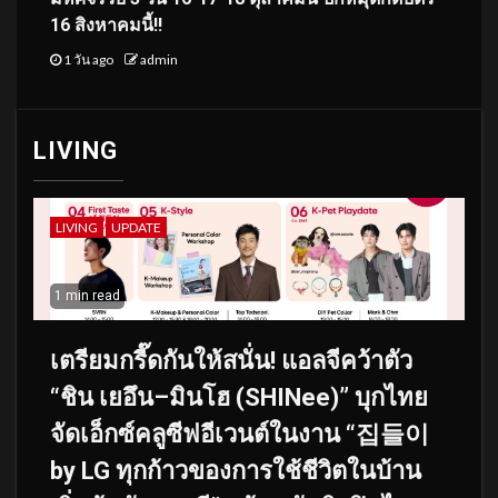
16 สิงหาคมนี้!!
1 วัน ago
admin
LIVING
LIVING
UPDATE
1 min read
เตรียมกรี๊ดกันให้สนั่น! แอลจีคว้าตัว
“ชิน เยอึน–มินโฮ (SHINee)” บุกไทย
จัดเอ็กซ์คลูซีฟอีเวนต์ในงาน “집들이
by LG ทุกก้าวของการใช้ชีวิตในบ้าน