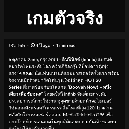
เกมตัวจริง
4 ปี ago
admin
1 min read
6 ตุลาคม 2565, กรุงเทพฯ –
อินฟินิกซ์ (
Infinix)
แบรนด์
สมาร์ตโฟนระดับโลก คว้าเกิร์ลกรุ๊ปทีป็อปดาวรุ่งพุ่ง
แรง
‘PiXXiE’
นั่งแท่นแบรนด์แอมบาสเดอร์ครั้งแรก พร้อม
จัดงานเปิดตัวสมาร์ตโฟนรุ่นใหม่ล่าสุด
HOT 20
Series
ที่มาพร้อมกับสโลแกน
“
Booyah Now! –
หนึ่ง
เดียว เพื่อชัยชนะ”
โดยครั้งนี้ Infinix จัดเต็มยกระดับ
ประสบการณ์การใช้งาน ชูจุดขายด้วยหน้าจอไฮเปอร์
วิชั่นเกมมิ่งพร้อมรีเฟรชเรทลื่นไหลที่สุด 120Hz ผสาน
พลังกับโปรเซสเซอร์คอเกม MediaTek Helio G96 เพื่อ
ตอบโจทย์การเล่นเกมในทุกมิติและความบันเทิงของคน
รุ่นใหม่ให้ลงตัวมากขึ้น