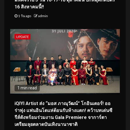
16 สิงหาคมนี้!!
1 วัน ago
admin
UPDATE
1 min read
iQIYI Artist ส่ง “มอส ภาณุวัฒน์” โกอินเตอร์! ออ
ร่าพุ่ง แฟนอินโดแห่ต้อนรับห้างแตก! คว้าบทเด่นซี
รีส์ดังพร้อมร่วมงาน Gala Premiere จาการ์ตา
เตรียมลุยตลาดบันเทิงนานาชาติ