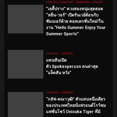
EVENT & CONCERT
FASHION
UPDATE
“เลดี้ปราง” ควงสองหนุ่มสุดฮอต
“หยิ่น-วอร์” เปิดรันเวย์ต้อนรับ
ซัมเมอร์ด้วย คอลเลกชั่นใหม่!ใน
งาน “Hello Summer Enjoy Your
Summer Sports”
FASHION
UPDATE
แพนทีนเปิด
ตัว
Spokesperson คนล่าสุด
“แจ็คสัน หวัง”
FASHION
UPDATE
“กลัฟ-คณาวุฒิ” ตัวแทนหนึ่งเดียว
ของประเทศไทยนั่งฟรอนต์โรว์ชม
แฟชั่นโชว์ Onisuka Tiger ที่มิ