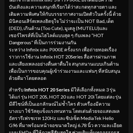
บันเทิงและความสนุกที่เรียกได้ว่าสะกดทุกสายตา และ
เติมความพิเศษให้กับบรรยากาศงานเปิดตัวในครั้งนี้ ด้วย
มินิคอนเสิร์ตเพลงฮิตจุใจ ไม่ว่าจะเป็น NOT Bad, เด็ด
(DED), เกินต้าน (Too Cute), มูเตลู (MUTELU)และ
เซอร์ไพรส์ที่เป็นไฮไลต์แบบสุด ๆ กับเพลง “HOT
Dangerous” ที่เป็นการร่วมงานกัน
ระหว่าง Infinix และ PiXXiE ครั้งแรก เพื่อถ่ายทอดเรื่อง
ราวการใช้งาน Infinix HOT 20Series สื่อสารผ่านภาพ
และเสียงเพลงอย่างตื่นตาตื่นใจ สนุกสนานแบบเกินต้าน
เพื่อเป็นการขอบคุณผู้เข้าร่วมงานและแฟนๆ ที่สนับสนุน
ด้วยดีมาโดยตลอด
สำหรับ
Infinix HOT 20
Series
มีให้เลือกทั้งหมด 3 รุ่น
ได้แก่ รุ่น HOT 20S, HOT 20 และ HOT 20i โดยแต่ละรุ่น
มีดีไซน์ที่เป็นเอกลักษณ์ไม่ซ้ำใคร ตัวเครื่องมีความ
บางเบา ใช้วัสดุแข็งแรงทนทาน โดดเด่นด้วยจอแสดงผล
อัตรารีเฟรชเรท 120Hz และชิปเซ็ต MediaTek Helio
G96 ที่มาพร้อมหน้าจอขนาดใหญ่ 6.78 นิ้ว ความละเอียด
แบบ FHD+ ที่ให้ภาพสีสันสดใส ช่วยเติมเต็มทุกอรรถรส