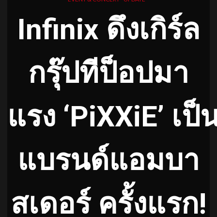
Infinix ดึงเกิร์ล
กรุ๊ปทีป็อปมา
แรง ‘PiXXiE’ เป็
แบรนด์แอมบา
สเดอร์ ครั้งแรก!