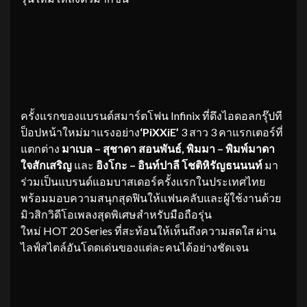
ครั้งแรกของแบรนด์สมาร์ตโฟน Infinix ที่ดึงไอดอลกรุ๊ปที
ป็อปหน้าใหม่มาแรงอย่าง
‘PiXXiE’
3 สาว 3 คาแรกเตอร์ที่
แตกต่าง
มาเบล – สุชาดา สอนพันธ์
,
พิมมา – พิมพ์มาดา
ใจสักเสริญ
และ
อิงโกะ – อินท์ปาลี โชติหิรัญธนนนท์
มา
ร่วมเป็นแบรนด์แอมบาสเดอร์ครั้งแรกในประเทศไทย
พร้อมมอบความสนุกสุดฟินให้แฟนคลับและผู้ใช้งานด้วย
มิวสิกวิดีโอเพลงสุดพิเศษสำหรับมือถือรุ่น
ใหม่ HOT 20 Series ที่สะท้อนให้เห็นถึงความสดใส ผ่าน
ไลฟ์สไตล์อันโดดเด่นของแต่ละคนได้อย่างชัดเจน