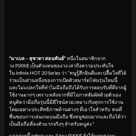
“
มาเบล – สุชาดา สอนพันธ์”
หนึ่งในสมาชิกจาก
วง PiXXiE เป็นตัวแทนของวง เล่าถึงความประทับใจ
ใน Infinix HOT 20 Series
ว่า “หนูรู้สึกยินดีและปลื้มใจที่ได้
ร่วมเป็นส่วนหนึ่งของการเปิดตัวสมาร์ตโฟนรุ่นใหม่นี้
และไม่แปลกใจที่ทำไมมือถือถึงได้รับการตอบรับที่ดีจากผู้
ใช้งานมากๆ เพราะหลังจากที่มีโอกาสสัมผัสด้วยตัวเอง
หนูคิดว่ามือถือรุ่นนี้มีดีไซน์สวย เหมาะกับทุกการใช้งาน
โดยเฉพาะประสิทธิภาพด้านต่างๆ ที่เอาใจสำหรับ คนที่
ชื่นชอบการเล่นเกมบนมือถือ ซึ่งหนูชอบมากและถือได้ว่า
เป็นมือถือที่ลงตัวมากจริงๆ สำหรับหนูค่ะ”
นอกจากนี้ Infinix และ 3 สาว PiXXiE ยังได้มอบความ