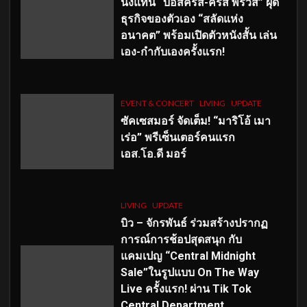
นั่งแท่น “บอสคริส-คริส พีรวัส” ผุด
ธุรกิจของตัวเอง “สลัดแห่ง
อนาคต” พร้อมเปิดตัวหนังสั้น เล่น
เอง-กำกับเองครั้งแรก!
EVENT & CONCERT
LIVING
UPDATE
ซัคเซสมอร์ จัดเต็ม
!
“มาริโอ้ เมา
เร่อ” พรีเซ็นเตอร์คนแรก
เอส
.โอ.ดี มอร์
LIVING
UPDATE
บิว – จักรพันธ์ ร่วมสร้างปรากฏ
การณ์การช้อปสุดสนุก กับ
แคมเปญ “Central Midnight
Sale”ในรูปแบบ On The Way
Live ครั้งแรก! ผ่าน Tik Tok
Central Department