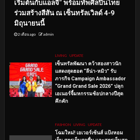
เริ่มต้นกับแอลจี” พร้อมทัพศิลปินไทย
ร่วมสร้างสีสัน ณ เซ็นทรัลเวิลด์ 4-9
มิถุนายนนี้
2 เดือน ago
admin
LIVING
UPDATE
เซ็นทรัลพัฒนา คว้าสองสาวนัก
แสดงสุดฮอต “ลีน่า-หมิว” รับ
ภารกิจ Campaign Ambassador
“Grand Grand Sale 2026” ปลุก
เอเนอร์จี้มหกรรมช้อปกลางปีสุด
คึกคัก
FASHION
LIVING
UPDATE
โฉมใหม่
! เอเวอร์เซ้นส์ แป้งหอม