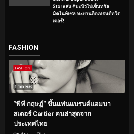
Storeส่ง #บะบิวไปเซ็นทรัล
มิดไนท์เซล ทะยานติดเทรนด์ทวิต
เตอร์!
FASHION
FASHION
1 min read
“พีพี กฤษฏ์” ขึ้นแท่นแบรนด์แอมบา
สเดอร์ Cartier คนล่าสุดจาก
ประเทศไทย