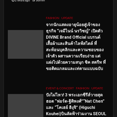
2 เดือน ago
admin
FASHION
UPDATE
จากนักแสดงอายุน้อยสู่เจ้าของ
ธุรกิจ “เจมีไนน์ นรวิชญ์” เปิดตัว
DIVINE Brand Official แบรนด์
เสื้อผ้าและสินค้าไลฟ์สไตล์ ที่
สะท้อนบุคลิกและความชอบของ
เจ้าตัว ผสานความเรียบง่าย แต่
แฝงไปด้วยความสนุก ชิค สตรีท ที่
ขอติดแกลมและเท่ตามแบบฉบับ
EVENT & CONCERT
FASHION
UPDATE
ปังไม่ไหว! 3 พระเอกซีรีส์วายสุด
ฮอต “ฟอร์ด-ฐิติพงศ์”“Nat Chen”
และ “โคเฮย์ ฮิงุจิ” (Higuchi
Kouhei)บินลัดฟ้าร่วมงาน SEOUL