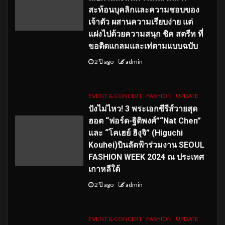
สะท้อนบุคลิกและความชอบของ
เจ้าตัว ผสานความเรียบง่าย แต่
แฝงไปด้วยความสนุก ชิค สตรีท ที่
ขอติดแกลมและเท่ตามแบบฉบับ
2 ปี ago
admin
EVENT & CONCERT
FASHION
UPDATE
ปังไม่ไหว! 3 พระเอกซีรีส์วายสุด
ฮอต “ฟอร์ด-ฐิติพงศ์”“Nat Chen”
และ “โคเฮย์ ฮิงุจิ” (Higuchi
Kouhei)บินลัดฟ้าร่วมงาน SEOUL
FASHION WEEK 2024 ณ ประเทศ
เกาหลีใต้
2 ปี ago
admin
EVENT & CONCERT
FASHION
UPDATE