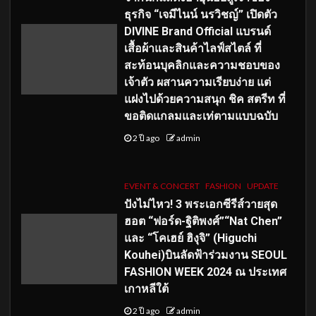
ธุรกิจ “เจมีไนน์ นรวิชญ์” เปิดตัว
DIVINE Brand Official แบรนด์
เสื้อผ้าและสินค้าไลฟ์สไตล์ ที่
สะท้อนบุคลิกและความชอบของ
เจ้าตัว ผสานความเรียบง่าย แต่
แฝงไปด้วยความสนุก ชิค สตรีท ที่
ขอติดแกลมและเท่ตามแบบฉบับ
2 ปี ago
admin
EVENT & CONCERT
FASHION
UPDATE
ปังไม่ไหว! 3 พระเอกซีรีส์วายสุด
ฮอต “ฟอร์ด-ฐิติพงศ์”“Nat Chen”
และ “โคเฮย์ ฮิงุจิ” (Higuchi
Kouhei)บินลัดฟ้าร่วมงาน SEOUL
FASHION WEEK 2024 ณ ประเทศ
เกาหลีใต้
2 ปี ago
admin