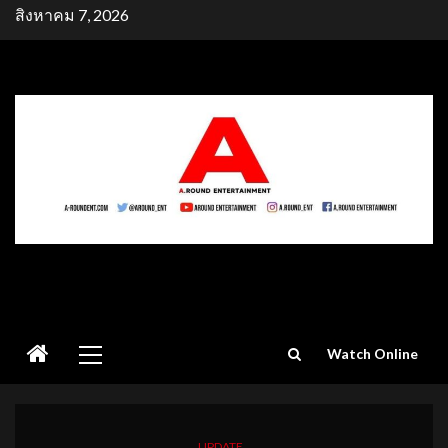
Skip
สิงหาคม 7, 2026
to
content
Primary
Watch Online
Menu
UPDATE