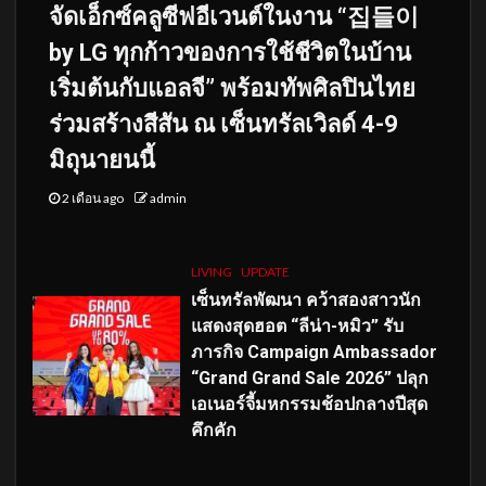
จัดเอ็กซ์คลูซีฟอีเวนต์ในงาน “집들이
by LG ทุกก้าวของการใช้ชีวิตในบ้าน
เริ่มต้นกับแอลจี” พร้อมทัพศิลปินไทย
ร่วมสร้างสีสัน ณ เซ็นทรัลเวิลด์ 4-9
มิถุนายนนี้
2 เดือน ago
admin
LIVING
UPDATE
เซ็นทรัลพัฒนา คว้าสองสาวนัก
แสดงสุดฮอต “ลีน่า-หมิว” รับ
ภารกิจ Campaign Ambassador
“Grand Grand Sale 2026” ปลุก
เอเนอร์จี้มหกรรมช้อปกลางปีสุด
คึกคัก