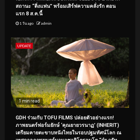
สถานะ “ติ่งแฟน” พร้อมเสิร์ฟความคลั่งรัก ตอน
แรก 8 ส.ค.นี้
1 วัน ago
admin
UPDATE
1 min read
GDH ร่วมกับ TOFU FILMS ปล่อยตัวอย่างแรก!
ภาพยนตร์ฟอร์มยักษ์ ‘คุณยายวรนาฏ’ (INHERIT)
เตรียมคายตะขาบหนังไทยในรอบปฐมทัศน์โลก ณ