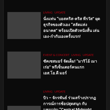
LIVING
UPDATE
นั่งแท่น “บอสคริส-คริส พีรวัส” ผุด
ธุรกิจของตัวเอง “สลัดแห่ง
อนาคต” พร้อมเปิดตัวหนังสั้น เล่น
เอง-กำกับเองครั้งแรก!
EVENT & CONCERT
LIVING
UPDATE
ซัคเซสมอร์ จัดเต็ม
!
“มาริโอ้ เมา
เร่อ” พรีเซ็นเตอร์คนแรก
เอส
.โอ.ดี มอร์
LIVING
UPDATE
บิว – จักรพันธ์ ร่วมสร้างปรากฏ
การณ์การช้อปสุดสนุก กับ
แคมเปญ “Central Midnight