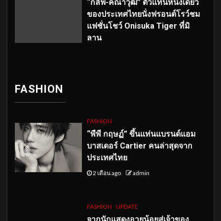
“กลัฟ-คณาวุฒิ” ตัวแทนหนึ่งเดียว
ของประเทศไทยนั่งฟรอนต์โรว์ชม
แฟชั่นโชว์ Onisuka Tiger ที่มิ
ลาน
FASHION
FASHION
“พีพี กฤษฏ์” ขึ้นแท่นแบรนด์แอม
บาสเดอร์ Cartier คนล่าสุดจาก
ประเทศไทย
2 เดือน ago
admin
FASHION
UPDATE
จากนักแสดงอายุน้อยสู่เจ้าของ