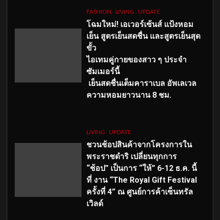
FASHION
LIVING
UPDATE
โฉมใหม่
! เอเวอร์เซ้นส์ แป้งหอม
เย็น สูตรเย็นสดชื่น และสูตรเย็นสุด
ขั้ว
ไอเทมคู่กายของสาว ๆ ประจำ
ซัมเมอร์นี้
เย็นสดชื่นเต็มคาราเบล อัพเลเวล
ความหอมยาวนาน
8
ชม.
LIVING
UPDATE
ชวนช้อปสินค้าจากโครงการใน
พระราชดำริ เปลี่ยนทุกการ
“ช้อป” เป็นการ “ให้” 6-12 ธ.ค. นี้
ที่ งาน “The Royal Gift Festival
ครั้งที่ 4” ณ ศูนย์การค้าเซ็นทรัล
เวิลด์