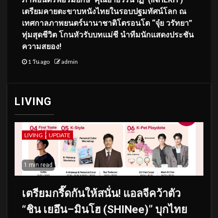
เตรียมคายตะขาบหนังไทยในรอบปฐมทัศน์โลก ณ
เทศกาลภาพยนตร์นานาชาติโตรอนโต “จุ๋ย วรัทยา”
ทุ่มสุดชีวิต โกนหัวรับบทแม่ชี นำทีมนักแสดงประชัน
ความสยอง!
1 วัน ago
admin
LIVING
LIVING
UPDATE
1 min read
เตรียมกรี๊ดกันให้สนั่น! แอลจีคว้าตัว
“ชิน เยอึน–มินโฮ (SHINee)” บุกไทย