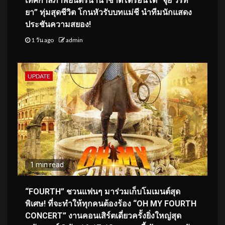
เทศกาลภาพยนตร์นานาชาติโตรอนโต “จุ๋ย วรัท
ยา” ทุ่มสุดชีวิต โกนหัวรับบทแม่ชี นำทีมนักแสดง
ประชันความสยอง!
1 วัน ago
admin
UPDATE
1 min read
“FOURTH” ชวนแฟนๆ มาร่วมเก็บโมเมนต์สุด
พิเศษ! ที่จะทำให้ทุกคนต้องร้อง “OH MY FOURTH
CONCERT” งานคอนเสิร์ตเดี่ยวครั้งยิ่งใหญ่สุด