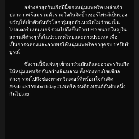
อย่างล่าสุดวันเกิดปีนี้ของหนุ่มแพทริค เหล่าเจ้า
ปลาดาวพร้อมรวมตัวรวมใจกันจัดบิ๊กเซอร์ไพรส์เป็นของ
ขวัญให้เจ้าตัวกันทั่วโลก ทุ่มสุดตัวเนรมิตไม่ว่าจะเป็น
โปสเตอร์ แบนเนอร์ รวมไปถึงขึ้นป้าย LED ขนาดใหญ่ใน
สถานที่ต่างๆ ทั้งในประเทศไทยและต่างประเทศ เพื่อ
เป็นการฉลองและอวยพรให้หนุ่มแพทริคอายุครบ 19 ปีบริ
บูรณ์
ซึ่งงานนี้มีแฟนๆ เข้ามาร่วมยินดีและอวยพรวันเกิด
ให้หนุ่มแพทริคกันอย่างล้นหลาม ทั้งช่องทางโซเชียล
ต่างๆ รวมไปถึงช่องทางทวิตเตอร์ที่พร้อมใจกันติด
#Patrick19thbirthday #แพทริค จนติดเทรนด์อันดับหนึ่ง
กันไปเลย