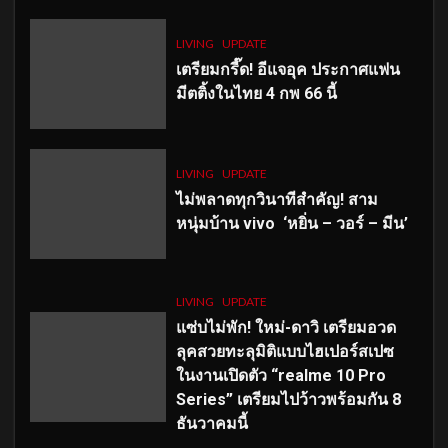
LIVING
UPDATE
เตรียมกรี๊ด! อีแจอุค ประกาศแฟน
มีตติ้งในไทย 4 กพ 66 นี้
LIVING
UPDATE
ไม่พลาดทุกวินาทีสำคัญ
! สาม
หนุ่มบ้าน vivo ‘หยิ่น – วอร์ – มีน’
LIVING
UPDATE
แซ่บไม่พัก! ใหม่-ดาวิ เตรียมอวด
ลุคสวยทะลุมิติแบบไฮเปอร์สเปซ
ในงานเปิดตัว “realme 10 Pro
Series” เตรียมไปว้าวพร้อมกัน 8
ธันวาคมนี้