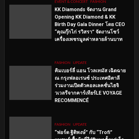
EVENT & CONCERT
FASHION
KK Diamonds จัดงาน Grand
Opening KK Diamond & KK
Birth Day Gala Dinner โดย CEO
“คุณกุ๊กไก่ รวิสรา” จัดงานโชว์
เครื่องเพชรมูลค่าหลายล้านบาท
FASHION
UPDATE
คิมเบอร์ลี่ แอน โวลเทมัส เฉิดฉาย
ณ กรุงฟลอเรนซ์ ประเทศอิตาลี
ร่วมงานเปิดตัวคอลเลคชั่นไฮจิ
วเวลรีจากคาร์เทียร์LE VOYAGE
RECOMMENCÉ
FASHION
UPDATE
“ฟอร์ด ฐิติพงษ์” กับ “Trofi”