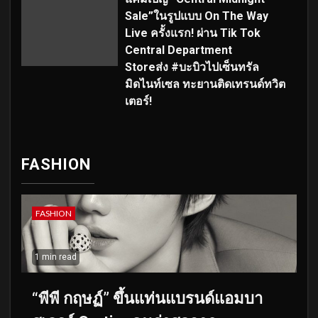
Sale”ในรูปแบบ On The Way
Live ครั้งแรก! ผ่าน Tik Tok
Central Department
Storeส่ง #บะบิวไปเซ็นทรัล
มิดไนท์เซล ทะยานติดเทรนด์ทวิต
เตอร์!
FASHION
FASHION
1 min read
“พีพี กฤษฏ์” ขึ้นแท่นแบรนด์แอมบา