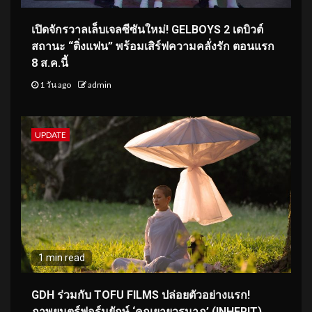
เปิดจักรวาลเล็บเจลซีซันใหม่! GELBOYS 2 เดบิวต์
สถานะ “ติ่งแฟน” พร้อมเสิร์ฟความคลั่งรัก ตอนแรก
8 ส.ค.นี้
1 วัน ago
admin
UPDATE
1 min read
GDH ร่วมกับ TOFU FILMS ปล่อยตัวอย่างแรก!
ภาพยนตร์ฟอร์มยักษ์ ‘คุณยายวรนาฏ’ (INHERIT)