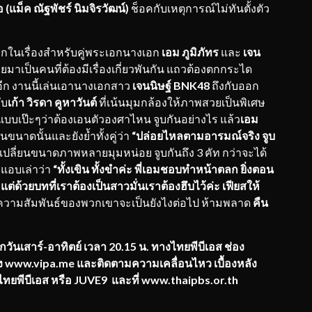
อ (แม็ค ณัฐพัชร์ นิมจิรวัฒน์)
ช็อคกับเหตุการณ์ไม่ทันตั้งตัว
กในเรื่องสำหรับคู่พระเอกนางเอก
เอม ภูมิภัทร
และ
เจน
เป็นคนที่ต้องมีเรื่องเกี่ยวพันกัน แถวต้องตกกระได
ีก งานนี้เล่นเอานางเอกสาว
เจนนิษฐ์
BNK48
ถึงกับออก
ับ
เก้า วิรดา คูหาวันต์
ที่เน้นมุมกล้องให้ภาพสวยเป็นพิเศษ
นแบบเป๊ะๆว่าต้องเอนตัวองศาไหน จูบกันอย่างไร แล้ว
เอม
ขนาดนั้นและยังย้ำทั้งคู่ว่า
“ปล่อยไหลตามอารมณ์จริง จูบ
งเปลี่ยนขนาดภาพหลายมุมหน่อย จูบกันถึง 3 คัท กว่าจะได้
 แอบเล่าว่า
“ทั้งเขิน ทั้งขำค่ะ พี่เอมชอบทำหน้าตลก ยิ่งตอน
แต่ด้วยบทที่เราต้องเป็นสาวมั่นเราต้องฮึบไว้ค่ะ เฟียสให้
วามสัมพันธ์ของพวกเขาจะเป็นยังไงต่อไป ห้ามพลาด
คืน
ันเสาร์-อาทิตย์ เวลา 20.15 น. ทางไทยพีบีเอส ช่อง
 www.vipa.me และติดตามความเคลื่อนไหว เบื้องหลัง
ไทยพีบีเอส หรือ JUVE9 และที่ www.thaipbs.or.th