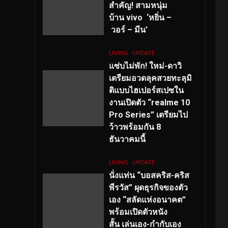
สำคัญ
! สามหนุ่ม
บ้าน vivo ‘หยิ่น –
วอร์ – มีน’
LIVING
UPDATE
แซ่บไม่พัก! ใหม่-ดาวิ
เตรียมอวดลุคสวยทะลุมิ
ติแบบไฮเปอร์สเปซใน
งานเปิดตัว “realme 10
Pro Series” เตรียมไป
ว้าวพร้อมกัน 8
ธันวาคมนี้
LIVING
UPDATE
นั่งแท่น “บอสคริส-คริส
พีรวัส” ผุดธุรกิจของตัว
เอง “สลัดแห่งอนาคต”
พร้อมเปิดตัวหนัง
สั้น เล่นเอง-กำกับเอง