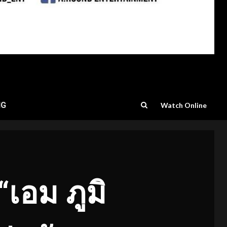
NG
Watch Online
เอม ภูมิ