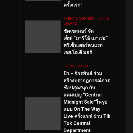
ครั้งแรก!
EVENT & CONCERT
LIVING
UPDATE
ซัคเซสมอร์ จัด
เต็ม
!
“มาริโอ้ เมาเร่อ”
พรีเซ็นเตอร์คนแรก
เอส
.โอ.ดี มอร์
LIVING
UPDATE
บิว – จักรพันธ์ ร่วม
สร้างปรากฏการณ์การ
ช้อปสุดสนุก กับ
แคมเปญ “Central
Midnight Sale”ในรูป
แบบ On The Way
Live ครั้งแรก! ผ่าน Tik
Tok Central
Department