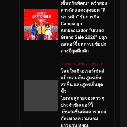
เซ็นทรัลพัฒนา คว้าสอง
สาวนักแสดงสุดฮอต “ลี
น่า-หมิว” รับภารกิจ
Campaign
Ambassador “Grand
Grand Sale 2026” ปลุก
เอเนอร์จี้มหกรรมช้อปก
ลางปีสุดคึกคัก
FASHION
LIVING
UPDATE
โฉมใหม่
! เอเวอร์เซ้นส์
แป้งหอมเย็น สูตรเย็น
สดชื่น และสูตรเย็นสุด
ขั้ว
ไอเทมคู่กายของสาว ๆ
ประจำซัมเมอร์นี้
เย็นสดชื่นเต็มคาราเบล
อัพเลเวลความหอม
ยาวนาน
8
ชม.