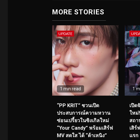
MORE STORIES
UPDATE
UPD
1 min read
1 m
“PP KRIT” ชวนเปิด
เปิด
ประสบการณ์ความหวาน
ใหม่
ซ่อนเปรี้ยวในซิงเกิลใหม่
สถาน
“Your Candy” พร้อมเสิร์ฟ
เสิร
MV สดใส ได้ “ต้าเหนิง”
แรก 8