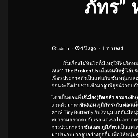
ภัทร” 
4 ปี ago
admin
1 min read
เริ่มเรื่องไม่ทันไร ก็มีเหตุให้ฟินจิก
เหงา”
The Broken Us
เมื่อ
เจนนิษฐ์ โอ่ปร
เฟี้ยว ประกาศตัวเป็นแฟนกับ
ซัน
หนุ่มหล่
ก่อนจะดึงฝ่ายชายเข้ามาจูบพิสูจน์ว่าคบกั
โดยเป็นตอนที่
เจ๊เมี่ยง(รัดเกล้า อามระดิษ)
ส่วนตัว มาหา
ซัน(เอม ภูมิภัทร)
กับ
ต่อ(แม็
คาเฟ่ Tiny Butterfly กับ2หนุ่ม แต่ดันมีห
พยายามอยากคบกับเธอ แต่เธอไม่อยากค
การประกาศว่า
ซัน(เอม ภูมิภัทร)
เป็นแฟนข
มาประกบปากจูบอย่างดูดดื่ม เพื่อให้หนุ่มคู