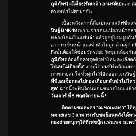
ภูมิภัทร) เจ๊เมี่ยง(รัดเกล้า อามรดิษ)
และ
ต่
ตรงหน้าไปตามๆกัน
เบื้องหลังฉากนี้ถือเป็นฉากเลิฟซีนแร
นิษฐ์
BNK48
เพราะจากคนแปลกหน้ากลายมา
พลอยโจนเป็นแฟนจำ แล้วถูกจู่โจมจูบกันอ
อาการเขินหน้าแดงทำตัวไม่ถูก ด้านผู้กำก
ถึงขั้นต้องให้ซ้อมวัดระยะ วัดมุมกล้องกั
ภูมิภัทร
ต้องช็อคทรุดตัวท่าไหน ละเอียดกัน
ไปเลยไม่ต้องยั้ง”
งานนี้ด้วยสปิริตนักแสด
ภาพสวยสมใจ ทั้งคู่ก็ไม่มีอิดออด เจนนิษฐ์
ที่พี่เอมช็อกลงไปกอง เกือบกลั่นขำไม่ไหว 
สุด”
ฉากนี้จะฟินจิกหมอนขนาดไหน แล้วค
วันเสาร์ ที่
5
พฤศจิกายน นี้
!
ติดตามชมละคร “ณ ขณะเหงา” ได้ทุกว
หมายเลข 3 สามารถรับชมย้อนหลังได้ทาง
กองถ่ายสนุกๆได้ที่เฟซบุ๊ก แฟนเพจ ละคร