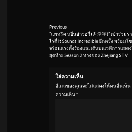
Continue
Previous
“แพทริค หยิ่นฮ่าวอวี่ (尹浩宇)” เข้าร่วม
Reading
ไรตี้ It Sounds Incredible อีกครั้ง พร้อมโ
จร้อนแรงทั้งร้องและเต้นบนเวทีการแสดงใ
สุดท้าย Season 2 ทางช่อง Zhejiang STV
ใส่ความเห็น
อีเมลของคุณจะไม่แสดงให้คนอื่นเห็น
ความเห็น
*