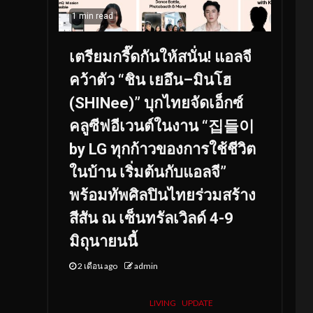
1 min read
เตรียมกรี๊ดกันให้สนั่น! แอลจี
คว้าตัว “ชิน เยอึน–มินโฮ
(SHINee)” บุกไทยจัดเอ็กซ์
คลูซีฟอีเวนต์ในงาน “집들이
by LG ทุกก้าวของการใช้ชีวิต
ในบ้าน เริ่มต้นกับแอลจี”
พร้อมทัพศิลปินไทยร่วมสร้าง
สีสัน ณ เซ็นทรัลเวิลด์ 4-9
มิถุนายนนี้
2 เดือน ago
admin
LIVING
UPDATE