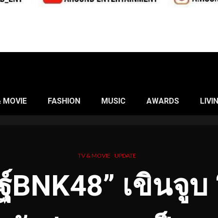
& MOVIE
FASHION
MUSIC
AWARDS
LIVI
TV & MOVIE
UPDATE
ฐ์BNK48” เขินจูบ “