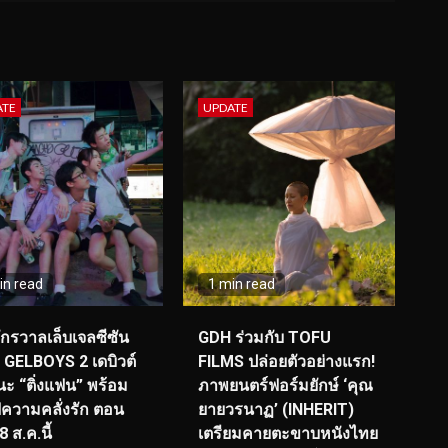
ATE
UPDATE
in read
1 min read
จักรวาลเล็บเจลซีซัน
GDH ร่วมกับ TOFU
! GELBOYS 2 เดบิวต์
FILMS ปล่อยตัวอย่างแรก!
ะ “ติ่งแฟน” พร้อม
ภาพยนตร์ฟอร์มยักษ์ ‘คุณ
์ฟความคลั่งรัก ตอน
ยายวรนาฏ’ (INHERIT)
 ส.ค.นี้
เตรียมคายตะขาบหนังไทย