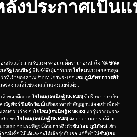
หลังประกาศเป็นแ
หมอนกันแล้ว สำหรับละครคอมเมดี้ดราม่าอุ่นหัวใจ
“ณ ขณะ
ะเสริฐ (เจนนิษฐ์
BNK
48
)
ผู้มารับบท
ใยไหม
นางเอกสาวสุด
อว่าที่เจ้าของคาเฟ่ รับบทโดยพระเอก
เอม ภูมิภัทร ถาวรศิริ
นจริง งานนี้มีเขินจนแก้มแดงเลยทีเดียว
เจ้าของตึกและ
ใยไหม(เจนนิษฐ์
BNK48
)
ที่ปรึกษาการเงิน
ค ณัฐพัชร์ นิมจิรวัฒน์)
เพื่อเจรจาทำสัญญาปล่อยเช่าเพื่อทำ
นุ่มคนควงเก่าของ
ใยไหม(เจนนิษฐ์
BNK48
)
มาวุ่นวายเพราะ
บกับเขา
ใยไหม(เจนนิษฐ์
BNK48
)
จึงแก้สถานการณ์ด้วย
องเธฮ ก่อนจะพิสูจน์ด้วยการดึงตัว
ซัน(เอม ภูมิภัทร)
เข้า
่กรณีเชื่อให้ได้และจะได้เลิกยุ่งกับเธอ แต่ก็ทำให้
ซัน(เอม