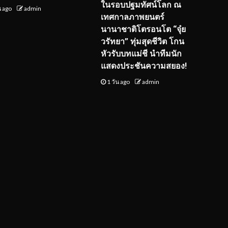
ในรอบปฐมทัศน์โลก ณ
น ago
admin
เทศกาลภาพยนตร์
นานาชาติโตรอนโต “จุ๋ย
วรัทยา” ทุ่มสุดชีวิต โกน
หัวรับบทแม่ชี นำทีมนัก
แสดงประชันความสยอง!
1 วัน ago
admin