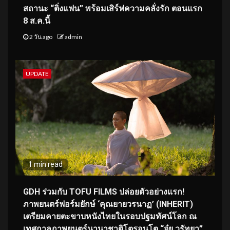
สถานะ “ติ่งแฟน” พร้อมเสิร์ฟความคลั่งรัก ตอนแรก
8 ส.ค.นี้
2 วัน ago
admin
UPDATE
1 min read
GDH ร่วมกับ TOFU FILMS ปล่อยตัวอย่างแรก!
ภาพยนตร์ฟอร์มยักษ์ ‘คุณยายวรนาฏ’ (INHERIT)
เตรียมคายตะขาบหนังไทยในรอบปฐมทัศน์โลก ณ
เทศกาลภาพยนตร์นานาชาติโตรอนโต “จุ๋ย วรัทยา”