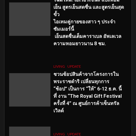
เย็น สูตรเย็นสดชื่น และสูตรเย็นสุด
ขั้ว
ไอเทมคู่กายของสาว ๆ ประจำ
ซัมเมอร์นี้
เย็นสดชื่นเต็มคาราเบล อัพเลเวล
ความหอมยาวนาน
8
ชม.
LIVING
UPDATE
ชวนช้อปสินค้าจากโครงการใน
พระราชดำริ เปลี่ยนทุกการ
“ช้อป” เป็นการ “ให้” 6-12 ธ.ค. นี้
ที่ งาน “The Royal Gift Festival
ครั้งที่ 4” ณ ศูนย์การค้าเซ็นทรัล
เวิลด์
LIVING
UPDATE