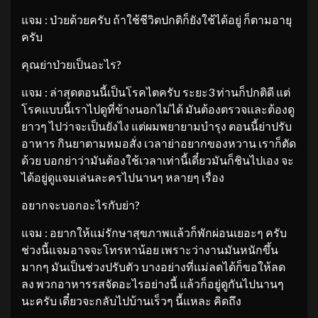
แจม : ป่วยด้วยครับ ถ้าใช้ชีวิตปกติก็ยังใช้ได้อยู่ ก็ตามอายุ
ครับ
คุณย่าป่วยเป็นอะไร?
แจม : ล่าสุดตอนนี้เป็นโรคไตครับ ระยะ3 ท่านก็ปกติดี แต่
โรคแบบนี้เราไปดูที่ข้างนอกไม่ได้ มันต้องตรวจและต้องดู
ยาวๆ ไปว่าจะเป็นยังไง แต่ผมพยายามบำรุง ตอนนี้ย่าปรับ
อาหาร กินยาตามหมอสั่ง เวลาย่าอยากของหวาน เราก็ตัด
ด้วย บอกย่าว่ามันต้องใช้เวลาเท่านี้เดี๋ยวมันก็ชินไปเอง จะ
ได้อยู่ดูแจมเล่นละครไปนานๆ หลายๆ เรื่อง
อยากจะบอกอะไรกับย่า?
แจม : อยากให้แม่รักษาสุขภาพแล้วก็พักผ่อนเยอะๆ ครับ
ช่วงนี้แจมอาจจะโทรหาน้อย เพราะว่างานมันหนักขึ้น
มากๆ มันเป็นช่วงปรับตัว บางอย่างที่แม่ลดได้ก็ขอให้ลด
ลง พวกอาหารรสจัดอะไรอย่างนี้ แล้วก็อยู่ดูกันไปนานๆ
นะครับ เดี๋ยวจะกลับไปบ้านเร็วๆ นี้แหละ คิดถึง