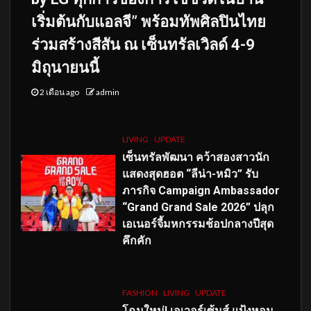
เริ่มต้นกับแอลจี” พร้อมทัพศิลปินไทย
ร่วมสร้างสีสัน ณ เซ็นทรัลเวิลด์ 4-9
มิถุนายนนี้
2 เดือน ago
admin
LIVING
UPDATE
เซ็นทรัลพัฒนา คว้าสองสาวนัก
แสดงสุดฮอต “ลีน่า-หมิว” รับ
ภารกิจ Campaign Ambassador
“Grand Grand Sale 2026” ปลุก
เอเนอร์จี้มหกรรมช้อปกลางปีสุด
คึกคัก
FASHION
LIVING
UPDATE
โฉมใหม่
! เอเวอร์เซ้นส์ แป้งหอม