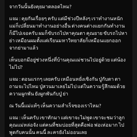
จากวันนั้นยังคุยมาตลอดไหม?
แจม : คุยกันเรื่อยๆ ครับ แต่มีช่วงปีหลังๆ เราทำงานหนัก
แม่ก็เปลี่ยนมาทำงานอย่างอื่น ต่างคนต่างแยกกันทำงาน
ก็มีไปเจอครับ ผมก็ขับรถไปหาคุณตา คุณยาย ขับรถไปหา
ย่า เหมือนผมตั้งแต่เรียนมหาวิทยาลัยก็เหมือนแยกออก
จากย่ามาแล้ว
เห็นบอกมีอยู่ช่วงหนึ่งที่บ้านคุณแม่ชวนไปอยู่ด้วย แต่น้อง
ไม่ไป?
แจม : ตอนแรกๆ เลยครับ เหมือนหยั่งเชิงกัน ปู่กับตา ตา
ถามจะไปไหม ปู่สวนมาเลยไม่ไป แต่ในความรู้สึกผมด้วย
ความผูกพัน ยังผูกพันกับปู่ ย่า
ณ วันนี้แม่แท้ๆ เห็นความสำเร็จของเราไหม?
แจม : เห็นครับ เขาทักมา แต่เขาจะไม่พูด เขาจะชมว่าลูก
คุณแม่หล่อจัง แต่คนที่ชมบ่อยที่สุดคือพ่อ พ่อเห่อมาก ไป
พูดกับคนนั้น คนนี้ ละครยังไม่ออนเลย