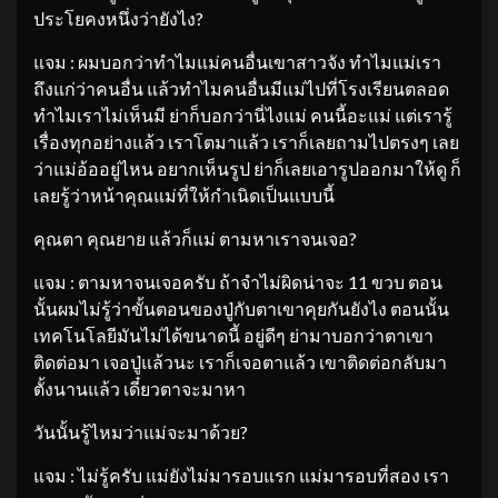
ประโยคงหนึ่งว่ายังไง?
แจม : ผมบอกว่าทำไมแม่คนอื่นเขาสาวจัง ทำไมแม่เรา
ถึงแก่ว่าคนอื่น แล้วทำไมคนอื่นมีแม่ไปที่โรงเรียนตลอด
ทำไมเราไม่เห็นมี ย่าก็บอกว่านี่ไงแม่ คนนี้อะแม่ แต่เรารู้
เรื่องทุกอย่างแล้ว เราโตมาแล้ว เราก็เลยถามไปตรงๆ เลย
ว่าแม่อ้ออยู่ไหน อยากเห็นรูป ย่าก็เลยเอารูปออกมาให้ดู ก็
เลยรู้ว่าหน้าคุณแม่ที่ให้กำเนิดเป็นแบบนี้
คุณตา คุณยาย แล้วก็แม่ ตามหาเราจนเจอ?
แจม : ตามหาจนเจอครับ ถ้าจำไม่ผิดน่าจะ 11 ขวบ ตอน
นั้นผมไม่รู้ว่าขั้นตอนของปู่กับตาเขาคุยกันยังไง ตอนนั้น
เทคโนโลยีมันไม่ได้ขนาดนี้ อยู่ดีๆ ย่ามาบอกว่าตาเขา
ติดต่อมา เจอปู่แล้วนะ เราก็เจอตาแล้ว เขาติดต่อกลับมา
ตั้งนานแล้ว เดี๋ยวตาจะมาหา
วันนั้นรู้ไหมว่าแม่จะมาด้วย?
แจม : ไม่รู้ครับ แม่ยังไม่มารอบแรก แม่มารอบที่สอง เรา