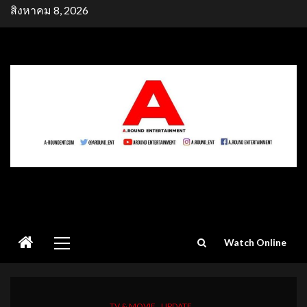
Skip
สิงหาคม 8, 2026
to
content
Primary
Watch Online
Menu
TV & MOVIE
UPDATE