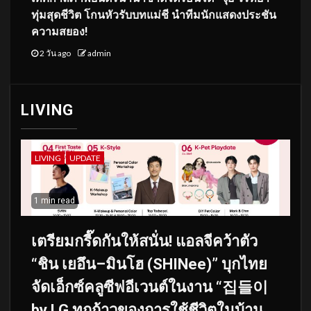
ทุ่มสุดชีวิต โกนหัวรับบทแม่ชี นำทีมนักแสดงประชัน
ความสยอง!
2 วัน ago
admin
LIVING
LIVING
UPDATE
1 min read
เตรียมกรี๊ดกันให้สนั่น! แอลจีคว้าตัว
“ชิน เยอึน–มินโฮ (SHINee)” บุกไทย
จัดเอ็กซ์คลูซีฟอีเวนต์ในงาน “집들이
by LG ทุกก้าวของการใช้ชีวิตในบ้าน