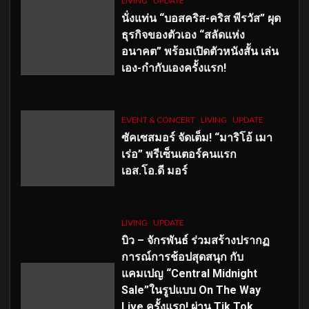
LIVING
UPDATE
นั่งแท่น “บอสคริส-คริส พีรวัส” ผุด
ธุรกิจของตัวเอง “สลัดแห่ง
อนาคต” พร้อมเปิดตัวหนังสั้น เล่น
เอง-กำกับเองครั้งแรก!
EVENT & CONCERT
LIVING
UPDATE
ซัคเซสมอร์ จัดเต็ม
!
“มาริโอ้ เมา
เร่อ” พรีเซ็นเตอร์คนแรก
เอส
.โอ.ดี มอร์
LIVING
UPDATE
บิว – จักรพันธ์ ร่วมสร้างปรากฏ
การณ์การช้อปสุดสนุก กับ
แคมเปญ “Central Midnight
Sale”ในรูปแบบ On The Way
Live ครั้งแรก! ผ่าน Tik Tok