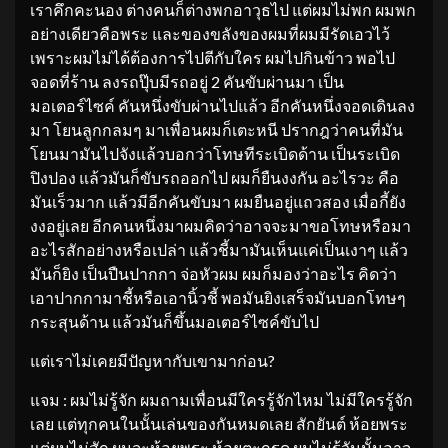
เราคึกคะนอง ต่างคนก็ต่างพกอาวุธไป แต่ผมไม่พก ผมพก
อย่างเดียวคือพระ และของขลังของผมที่ผมมีรัดเอวไว้
เพราะผมไม่ได้ต้องการไปตีกับใคร ผมไปกินข้าว พอไป
จอดที่ร้าน ลงรถปุ๊บมีรถอยู่ 2 คันขับผ่านมา เป็น
มอเตอร์ไซค์ คันหนึ่งขับผ่านไปแล้ว อีกคันหนึ่งจอดเดินลง
มา โยนลูกกลมๆ มาเพื่อนผมก็เตะหนี ปรากฎว่าคนที่มัน
โยนมามันไปจังแล้วบอกว่าโทษทีระเบิดด้าน เป็นระเบิด
ปิงปอง แล้วมันก็ขับรถออกไป ผมก็ยืนงงกัน อะไรวะ คือ
มันเร็วมาก แล้วมีอีกคันขับมา ผมยืนอยู่แถวสอง เมื่อกี้ยัง
งงอยู่เลย อีกคนหนึ่งมาผมคิดว่าอาจจะมาขอโทษหรือมา
อะไรสักอย่างหรือเปล่า แล้วชี้มามันเห็นแค่เป็นเงาๆ แล้ว
มันก็ยิง เป็นปืนปากกา จ่อหัวผม ผมก็มองว่าอะไร คิดว่า
เอาปากกามาชี้หรือเอานิ้วชี้ พอมันยิงเสร็จมันบอกโทษๆ
กระสุนด้าน แล้วมันก็ขึ้นมอเตอร์ไซค์ขับไป
แต่เราไม่เคยมีปัญหากับเขามาก่อน?
แจม : ผมไม่รู้จัก ผมถามเพื่อนมีใครรู้จักไหม ไม่มีใครรู้จัก
เลย แต่ทุกคนในนั้นเล่นของกันหมดเลย สักยันต์ ห้อยพระ
แต่ผมไม่สัก ผมจะห้อยพระ ห้อยตะกรุด ผมไม่รู้วันนั้นอาจ