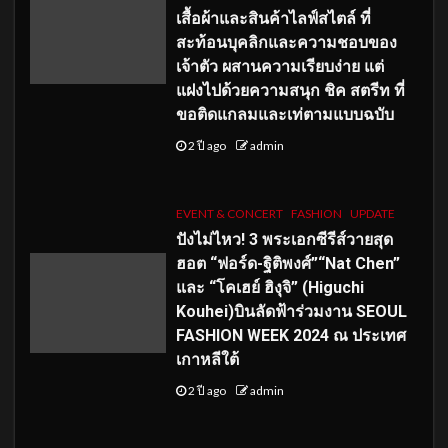
เสื้อผ้าและสินค้าไลฟ์สไตล์ ที่
สะท้อนบุคลิกและความชอบของ
เจ้าตัว ผสานความเรียบง่าย แต่
แฝงไปด้วยความสนุก ชิค สตรีท ที่
ขอติดแกลมและเท่ตามแบบฉบับ
2 ปี ago
admin
EVENT & CONCERT
FASHION
UPDATE
ปังไม่ไหว! 3 พระเอกซีรีส์วายสุด
ฮอต “ฟอร์ด-ฐิติพงศ์”“Nat Chen”
และ “โคเฮย์ ฮิงุจิ” (Higuchi
Kouhei)บินลัดฟ้าร่วมงาน SEOUL
FASHION WEEK 2024 ณ ประเทศ
เกาหลีใต้
2 ปี ago
admin