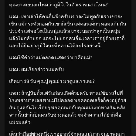
คุณย่าเคยบอกไหมว่าภูมิใจในตัวเราขนาดไหน?
แจม : เขาเล่าให้คนอื่นฟังครับ เขาจะไม่พูดกับเรา เขาจะ
เขิน แม้กระทั่งกอดกันเขาก็เขิน แต่ตอนเด็กๆ หอมแก้มกัน
ประจำ แต่พอโตเป็นหนุ่มแล้วเขาจะบอกว่าลูกเป็นหนุ่ม
แล้วไม่กล้าบอก แต่จะไปบอกคนอื่น เวลาเราอยู่ด้วย เราก็
แอบได้ยิน ย่าภูมิใจนะที่หลานได้อะไรอย่างนี้
แจมใช้คำว่าแม่ตลอด แสดงว่าย่าคือแม่?
แจม : ผมเรียกย่าว่าแม่ครับ
เกิดมา 18 วัน คุณปู่ คุณย่า มาดูแลเราเลย?
แจม : ถ้าปู่นับตั้งแต่วันก่อนเกิดด้วยครับ พาแม่ขับรถไปที่
โรงพยาบาลเลย พาแม่ไปคลอด พอคลอดเสร็จก็คงอยู่ด้วย
กัน ดูแลกันไปเรื่อยๆ พอคุณพ่อกับคุณแม่แยกทางกัน หลัง
จากนั้นย่าก็เป็นคนรับช่วงต่อแล้ว ผมจำความได้ย่าก็คือ
แม่ผมแล้ว
เห็นว่ามีอยู่ช่วงหนึ่งเราอยากรู้จักคุณแม่มาก จนย่าพูดมา