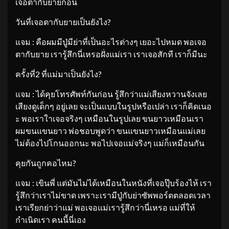
เจอตากับยายก่อน
วันที่เจอตากับยายเป็นยังไง?
แจม : คือผมมีปู่มีย่าที่เป็นอะไรต่างๆ เยอะไปหมด พอเจอ
ตากับยาย เรารู้สึกนี่เหรอฝั่งแม่เรา เราเจอสักที เราก็มีนะ
ครั้งที่2 ที่แม่มาเป็นยังไง?
แจม : ได้คุยโทรศัพท์กันก่อน รู้สึกว่าแม่เสียงหวานจังเลย
เสียงดูเด็กๆ อยู่เลย จะเป็นแบบในรูปหรือเปล่า เราก็คิดเนอ
ะ พอเราใาเจอจริงๆ เหมือนในรูปเลย ขนยาวเหมือนเรา
ผมขนแขนยาว พ่อชอบพูดว่า ขนแขนยาวเหมือนแม่เลย
ไม่ต้องไปโกนออกนะ พอไปเจอแม่จริงๆ แม่ก็เหมือนกัน
คุยกันถูกคอไหม?
แจม : เขินพี่ แต่มันไม่ได้เหมือนในหนังที่เจอปุ๊บร้องไห้ เรา
รู้สึกว่าเราไม่ขาด เพราะเรามีปู่กับย่าซัพพอร์ตตลอดเวลา
เราเรียกย่าว่าแม่ พอเจอแม่เรารู้สึกว่านี่เหรอ แม่ที่ให้
กำเนิดเรา คนนี้นี่เอง