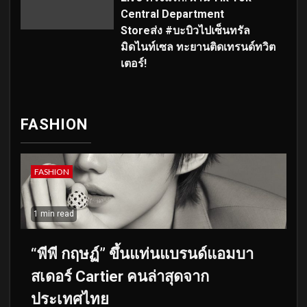
Central Department
Storeส่ง #บะบิวไปเซ็นทรัล
มิดไนท์เซล ทะยานติดเทรนด์ทวิต
เตอร์!
FASHION
FASHION
1 min read
“พีพี กฤษฏ์” ขึ้นแท่นแบรนด์แอมบา
สเดอร์ Cartier คนล่าสุดจาก
ประเทศไทย