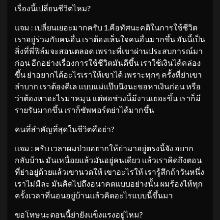
เรื่องนี้เปลี่ยนชีวิตไหม?
แจม : เปลี่ยนเยอะมากครับ 1.คือทัศนะคติในการใช้ชีวิต
เราอยู่ร่วมกับคนอื่น เราต้องเห็นใจคนอื่นมากขึ้น อันนี้เป็น
สิ่งที่พี่ฟิล์มจะสอนตลอด เพราะพี่เขาผ่านประสบการณ์มา
ก่อน อีกอย่างเรื่องการใช้ชีวิตมันดีขึ้น เราใช้เงินได้คล่อง
ขึ้น ย่าอยากได้อะไรเราให้เขาได้ เพราะทุกๆ ครั้งที่ย่าเขา
ลำบาก เราต้องดีเล แบบแม่แป๊บนึงนะขอหาเงินก่อน หรือ
ว่าต้องหาอะไรมาหมุน แต่พอช่วงนี้มีงานเยอะขึ้น เราก็มี
รายรับมากขึ้น เราก็ซัพพอร์ตย่าได้มากขึ้น
คนที่สำคัญที่สุดในชีวิตคือย่า?
แจม : ครับ เวลาผมป่วยอยากให้ย่ามาอยู่ตรงนี้จัง อยาก
กลับบ้าน มันเหนื่อยแล้วมันอยู่คนเดียว แล้วเราคิดถึงตอน
ที่ย่าอยู่ด้วยแล้วเขานวดให้ เขาอะไรให้ เรารู้สึกถ้าวันหนึ่ง
เราไม่มีละ มันคิดไปถึงอนาคตแบบอย่างนั้น ผมร้องไห้ทุก
ครั้งเวลาที่นอนอยู่บ้านแล้วคิดอะไรแบบนี้ขึ้นมา
ขอโทษนะตอนนี้ย่ายังแข็งแรงอยู่ไหม?