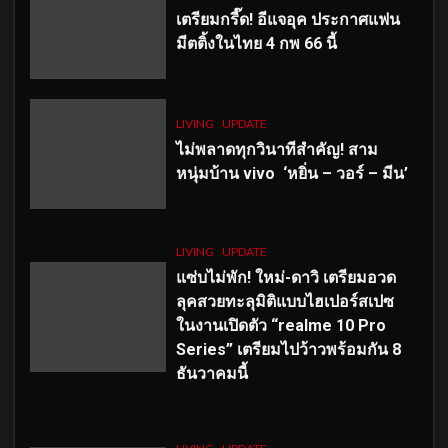
เตรียมกรี๊ด! อีแจอุค ประกาศแฟน
มีตติ้งในไทย 4 กพ 66 นี้
LIVING
UPDATE
ไม่พลาดทุกวินาทีสำคัญ
! สาม
หนุ่มบ้าน vivo ‘หยิ่น – วอร์ – มีน’
LIVING
UPDATE
แซ่บไม่พัก! ใหม่-ดาวิ เตรียมอวด
ลุคสวยทะลุมิติแบบไฮเปอร์สเปซ
ในงานเปิดตัว “realme 10 Pro
Series” เตรียมไปว้าวพร้อมกัน 8
ธันวาคมนี้