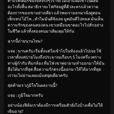
คาแรคเตอร์ของจิลจริงๆ เราจะไม่เอาแจมเข้าไปผสม
อะไรทั้งสิ้น สมาธิเราจะโฟกัสอยู่ที่ตัวละครแล้วความ
ต้องการของเขาอย่างเดียว แล้วพอเราออกมานั่งดูตอน
เช็กเทป โอ้โห…ทำไมมันดีจังเลย มูดมันดีไปหมด มันเห็น
ความรักของคนสองคน เขาเหมือนขาดอะไรไปสักอย่าง
ในชีวิต แล้วทั้งสองคนมาเติมเตฺมให้กัน
ฉากนี้ถ่ายนานไหม?
แจม : นานครับ เริ่มตั้งแต่วิ่งเข้าไปในห้องแล้วไปเจอ ใช้
เวลาตั้งแต่บ่ายโมงถึงประมาณเกือบๆ 5 โมงครึ่ง เพราะ
ทางผู้กำกับ ทีมกล้อง ทีมไฟ เขาพยายามทำออกมาให้มัน
สื่อได้มากที่สุด สื่อความรักตรงนี้ออกมาให้ได้มากที่สุด
เราจะไม่ผ่านเลยแม้แต่จุดเดียวครับ
สุดท้ายเราภูมิใจในผลงานนี้?
แจม : ภูมิใจมากครับ
อย่างน้องฟิล์มเราต้องมีการเตรียมตัวยังไงบ้างเพื่อไม่ให้
เขินอาย?