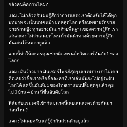
กลัวคนติดภาพไหม?
แจม : ไม่กลัวครับ ผมรู้สึกว่าการแสดงเราต้องรับให้ได้ทุก
บทบาท จะเป็นบทคนบ้า บทหลุดโลก หรือบทชายรักชาย
ชายรักหญิง ทุกอย่างมันมาด้วยพื้นฐานของความรู้สึก เรา
เล่นละคร ไม่ว่าเล่นบทไหน ถ้ามันนำทางด้วยความรู้สึก
มันเล่นได้หมดอยู่แล้ว
ฉากนี้ทำให้ละครคุณชายติดเทรนด์ทวิตเตอร์อันดับ1 ของ
โลก?
แจม : มันว้าวมาก มันเซอร์ไพรส์สุดๆ เลย เพราะเราไม่เคย
คิดเลยว่าชื่อเราหรือชื่อละครที่เราเล่นมันจะไปอยู่ระดับ
โลกได้ แค่ขึ้นอันดับ1 ของไทยเราแบบปลื้มสุดๆ แล้ว คุย
ไป 3 บ้าน 4 บ้าน นี่ขึ้นอับดับโลก
ฟิล์มกับแจมเคมีเข้ากันขนาดนี้เคยเล่นละครด้วยกันมา
ก่อนไหม?
แจม : ไม่เคยครับ แต่รู้จักกันส่วนตัวอยู่แล้ว