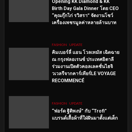
Opening KK Diamond & KK
Birth Day Gala Dinner โดย CEO
“คุณกุ๊กไก่ รวิสรา” จัดงานโชว์
เครื่องเพชรมูลค่าหลายล้านบาท
FASHION
UPDATE
คิมเบอร์ลี่ แอน โวลเทมัส เฉิดฉาย
ณ กรุงฟลอเรนซ์ ประเทศอิตาลี
ร่วมงานเปิดตัวคอลเลคชั่นไฮจิ
วเวลรีจากคาร์เทียร์LE VOYAGE
RECOMMENCÉ
FASHION
UPDATE
“ฟอร์ด ฐิติพงษ์” กับ “Trofi”
แบรนด์เสื้อผ้าที่ใฝ่ฝันมาตั้งแต่เด็ก