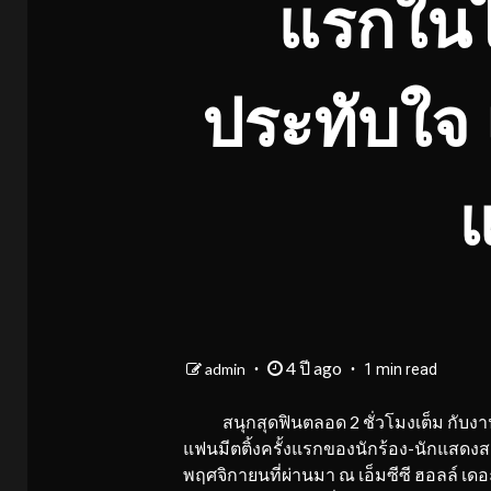
แรกในไ
ประทับใจ 
แ
4 ปี ago
admin
1 min read
สนุกสุดฟินตลอด 2 ชั่วโมงเต็ม กับง
แฟนมีตติ้งครั้งแรกของนักร้อง-นักแสดงสาว 
พฤศจิกายนที่ผ่านมา ณ เอ็มซีซี ฮอลล์ เ