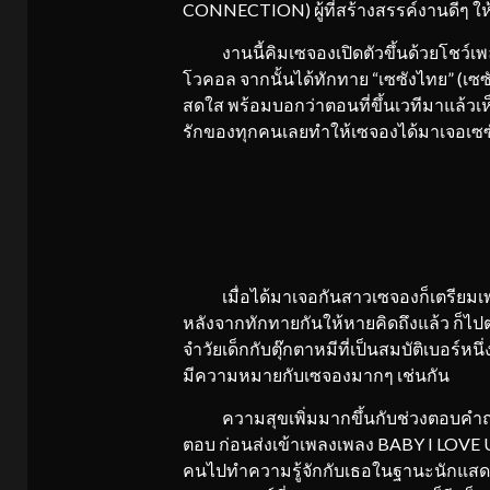
CONNECTION) ผู้ที่สร้างสรรค์งานดีๆ 
งานนี้คิมเซจองเปิดตัวขึ้นด้วยโชว์
โวคอล จากนั้นได้ทักทาย “เซซังไทย” (เซซ
สดใส พร้อมบอกว่าตอนที่ขึ้นเวทีมาแล้
รักของทุกคนเลยทำให้เซจองได้มาเจอเซซั
เมื่อได้มาเจอกันสาวเซจองก็เตรียมเ
หลังจากทักทายกันให้หายคิดถึงแล้ว ก็ไ
จำวัยเด็กกับตุ๊กตาหมีที่เป็นสมบัติเบอร์ห
มีความหมายกับเซจองมากๆ เช่นกัน
ความสุขเพิ่มมากขึ้นกับช่วงตอบคำถามท
ตอบ ก่อนส่งเข้าเพลงเพลง BABY I LOVE U 
คนไปทำความรู้จักกับเธอในฐานะนักแสดง 