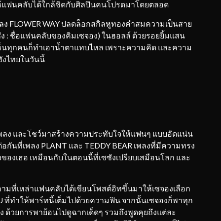
ให้แฟนคลับได้ใกล้ชิดกับศิลปินคนโปรดมาโดยตลอด
เพลง FLOWER WAY ปลดล็อกสกิลหูทองคำสมความเป็นสาย
ัง : ชื่อแฟนคลับของคิมเซจอง) ในฮอลล์ ด้วยรอยยิ้มแสน
วเห็นทุกคนก็ทำเอาน้ำตาแทบไหล เพราะความคิด และความ
งไทยในวันนี้
พลง และโชว์มาสร้างความประทับใจให้แฟนๆ แบบอัดแน่น
ปต่อกันที่เพลง PLANT และ TEDDY BEAR เพลงที่มีความทรง
นึ่งของเธอ เหมือนกับในตอนนี้ที่เซซังเปรียบเสมือนโลก และ
ี่เหล่าแฟนคลับได้เขียนโพสต์อิทขึ้นมาให้เซจองเลือก
ที่ทำให้พาร์ทนี้เต็มไปด้วยความฟิน จากนั้นเซจองก็พาทุก
ด้วยการพาย้อนไปดูฉากเด็ดๆ รวมถึงพูดคุยถึงแต่ละ