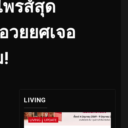
พรส์สุด
” อวยยศเจอ
ม!
LIVING
LIVING
UPDATE