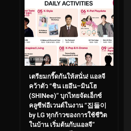
1 min read
เตรียมกรี๊ดกันให้สนั่น! แอลจี
คว้าตัว “ชิน เยอึน–มินโฮ
(SHINee)” บุกไทยจัดเอ็กซ์
คลูซีฟอีเวนต์ในงาน “집들이
by LG ทุกก้าวของการใช้ชีวิต
ในบ้าน เริ่มต้นกับแอลจี”