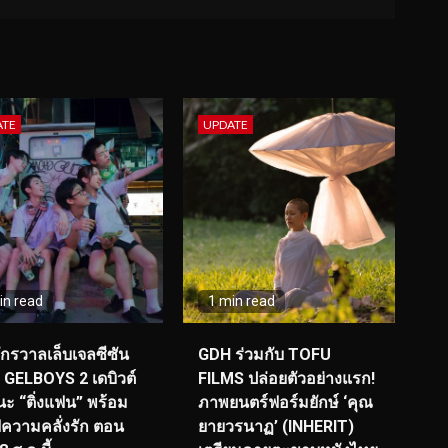
ATE
UPDATE
in read
1 min read
จักรวาลเล็บเจลซีซัน
GDH ร่วมกับ TOFU
! GELBOYS 2 เดบิวต์
FILMS ปล่อยตัวอย่างแรก!
ะ “ติ่งแฟน” พร้อม
ภาพยนตร์ฟอร์มยักษ์ ‘คุณ
์ฟความคลั่งรัก ตอน
ยายวรนาฏ’ (INHERIT)