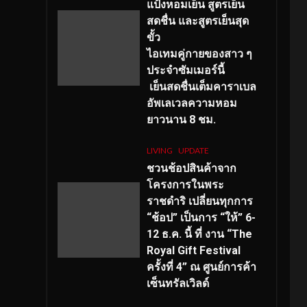
แป้งหอมเย็น สูตรเย็น
สดชื่น และสูตรเย็นสุด
ขั้ว
ไอเทมคู่กายของสาว ๆ
ประจำซัมเมอร์นี้
เย็นสดชื่นเต็มคาราเบล
อัพเลเวลความหอม
ยาวนาน
8
ชม.
LIVING
UPDATE
ชวนช้อปสินค้าจาก
โครงการในพระ
ราชดำริ เปลี่ยนทุกการ
“ช้อป” เป็นการ “ให้” 6-
12 ธ.ค. นี้ ที่ งาน “The
Royal Gift Festival
ครั้งที่ 4” ณ ศูนย์การค้า
เซ็นทรัลเวิลด์