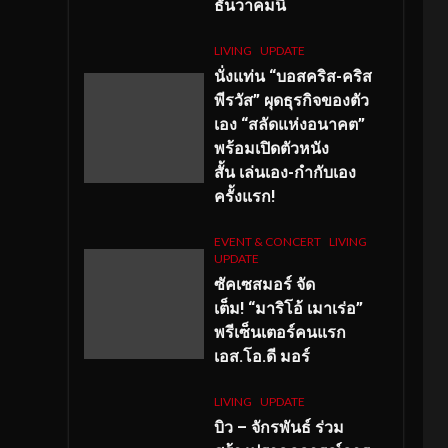
ธันวาคมนี้
LIVING
UPDATE
นั่งแท่น “บอสคริส-คริส
พีรวัส” ผุดธุรกิจของตัว
เอง “สลัดแห่งอนาคต”
พร้อมเปิดตัวหนัง
สั้น เล่นเอง-กำกับเอง
ครั้งแรก!
EVENT & CONCERT
LIVING
UPDATE
ซัคเซสมอร์ จัด
เต็ม
!
“มาริโอ้ เมาเร่อ”
พรีเซ็นเตอร์คนแรก
เอส
.โอ.ดี มอร์
LIVING
UPDATE
บิว – จักรพันธ์ ร่วม