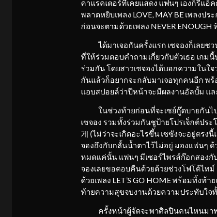
คาแรคเตอร์ที่เคยแสดง แฟนๆ เองก็รีแอ็คก
พลาดหยิบเพลง LOVE, MAY BE เพลงประกอบซ
ก่อนจะตามด้วยเพลง NEVER ENOUGH ที่
ได้มาเจอกันครั้งแรก เซจองก็เลยชวนแ
ที่ให้ร่วมตอบคำถามเกี่ยวกับตัวเธอ เกมนี้
ร่วมกัน โดยสาวเซจองได้บอกความในใจว่างา
กันแล้วก็อยากจะกลับมาเจอทุกคนอีก พร
แอบสปอยล์ว่าปีหน้าจะมีผลงานอัลบั้ม
ในช่วงท้ายก่อนที่จะเซย์กู๊ดบายกันไป เซ
เซจอง รวมทั้งร่วมกันชูป้ายโปรเจ
게 (ไม่ว่าจะเกิดอะไรขึ้น เซซังจะอยู่ตรงน
จองถึงกับกลั้นน้ำตาไว้ไม่อยู่ มองแฟนๆ ด
หมดแค่นั้น แฟนๆ มีเซอร์ไพรส์ก๊อกสองกับ
จองเลยขอตอบคืนด้วยด้วยช่วงโฟโต้ไทม์ แ
ด้วยเพลง LET’S GO HOME พร้อมทิ้งท้าย
ท้ายความสุขจบงานด้วยความประทับใจทั้
ครั้งหน้าผู้จัดจะพาศิลปินคนไหนมาพบก