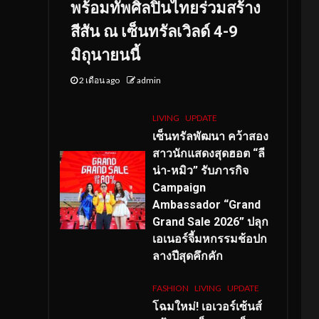
พร้อมทัพศิลปินไทยร่วมสร้าง
สีสัน ณ เซ็นทรัลเวิลด์ 4-9
มิถุนายนนี้
2 เดือน ago
admin
LIVING
UPDATE
เซ็นทรัลพัฒนา คว้าสอง
สาวนักแสดงสุดฮอต “ลี
น่า-หมิว” รับภารกิจ
Campaign
Ambassador “Grand
Grand Sale 2026” ปลุก
เอเนอร์จี้มหกรรมช้อปก
ลางปีสุดคึกคัก
FASHION
LIVING
UPDATE
โฉมใหม่
! เอเวอร์เซ้นส์