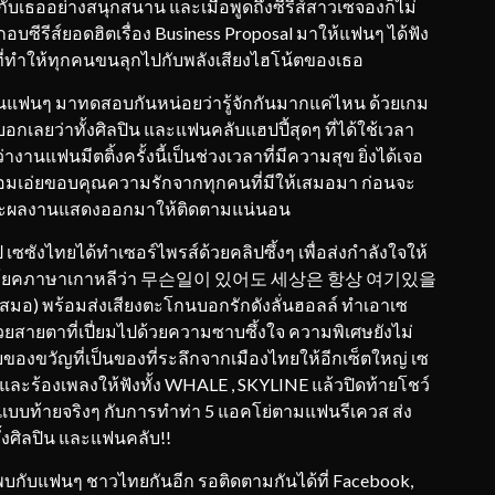
ับเธออย่างสนุกสนาน และเมื่อพูดถึงซีรีส์สาวเซจองก็ไม่
ีรีส์ยอดฮิตเรื่อง Business Proposal มาให้แฟนๆ ได้ฟัง
ทำให้ทุกคนขนลุกไปกับพลังเสียงไฮโน้ตของเธอ
ฟนๆ มาทดสอบกันหน่อยว่ารู้จักกันมากแค่ไหน ด้วยเกม
บอกเลยว่าทั้งศิลปิน และแฟนคลับแฮปปี้สุดๆ ที่ได้ใช้เวลา
นแฟนมีตติ้งครั้งนี้เป็นช่วงเวลาที่มีความสุข ยิ่งได้เจอ
้อมเอ่ยขอบคุณความรักจากทุกคนที่มีให้เสมอมา ก่อนจะ
 และผลงานแสดงออกมาให้ติดตามแน่นอน
ซังไทยได้ทำเซอร์ไพรส์ด้วยคลิปซึ้งๆ เพื่อส่งกำลังใจให้
็กต์ประโยคภาษาเกาหลีว่า 무슨일이 있어도 세상은 항상 여기있을
ี้เสมอ) พร้อมส่งเสียงตะโกนบอกรักดังลั่นฮอลล์ ทำเอาเซ
้วยสายตาที่เปี่ยมไปด้วยความซาบซึ้งใจ ความพิเศษยังไม่
ของขวัญที่เป็นของที่ระลึกจากเมืองไทยให้อีกเซ็ตใหญ่ เซ
ละร้องเพลงให้ฟังทั้ง WHALE , SKYLINE แล้วปิดท้ายโชว์
แบบท้ายจริงๆ กับการทำท่า 5 แอคโย่ตามแฟนรีเควส ส่ง
งศิลปิน และแฟนคลับ!!
ับแฟนๆ ชาวไทยกันอีก รอติดตามกันได้ที่ Facebook,