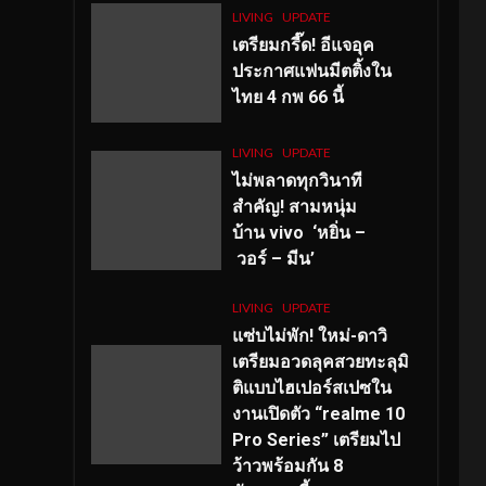
LIVING
UPDATE
เตรียมกรี๊ด! อีแจอุค
ประกาศแฟนมีตติ้งใน
ไทย 4 กพ 66 นี้
LIVING
UPDATE
ไม่พลาดทุกวินาที
สำคัญ
! สามหนุ่ม
บ้าน vivo ‘หยิ่น –
วอร์ – มีน’
LIVING
UPDATE
แซ่บไม่พัก! ใหม่-ดาวิ
เตรียมอวดลุคสวยทะลุมิ
ติแบบไฮเปอร์สเปซใน
งานเปิดตัว “realme 10
Pro Series” เตรียมไป
ว้าวพร้อมกัน 8