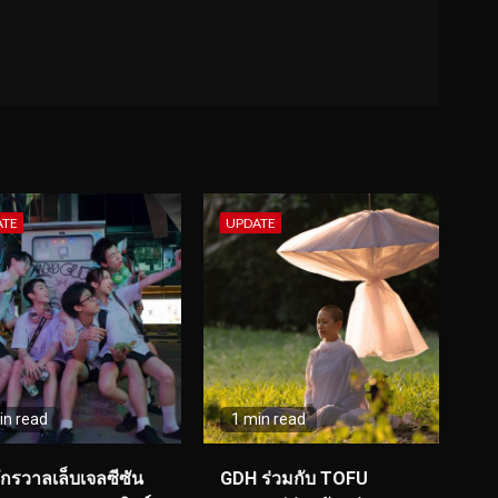
ATE
UPDATE
in read
1 min read
จักรวาลเล็บเจลซีซัน
GDH ร่วมกับ TOFU