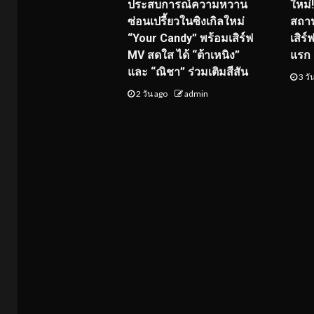
ประสบการณ์ความหวาน
ใหม่
ซ่อนเปรี้ยวในซิงเกิลใหม่
สถาน
“Your Candy” พร้อมเสิร์ฟ
เสิร
MV สดใส ได้ “ต้าเหนิง”
แรก 8
และ “ณิชา” ร่วมเติมสีสัน
3 วั
2 วัน ago
admin