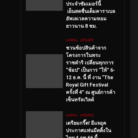
ประจำซัมเมอร์นี้
เย็นสดชื่นเต็มคาราเบล
อัพเลเวลความหอม
ยาวนาน
8
ชม.
LIVING
UPDATE
ชวนช้อปสินค้าจาก
โครงการในพระ
ราชดำริ เปลี่ยนทุกการ
“ช้อป” เป็นการ “ให้” 6-
12 ธ.ค. นี้ ที่ งาน “The
Royal Gift Festival
ครั้งที่ 4” ณ ศูนย์การค้า
เซ็นทรัลเวิลด์
LIVING
UPDATE
เตรียมกรี๊ด! อีแจอุค
ประกาศแฟนมีตติ้งใน
ไทย 4 กพ 66 นี้