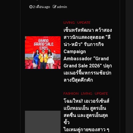
2 เดือน ago
admin
LIVING
UPDATE
เซ็นทรัลพัฒนา คว้าสอง
สาวนักแสดงสุดฮอต “ลี
น่า-หมิว” รับภารกิจ
Campaign
Ambassador “Grand
Grand Sale 2026” ปลุก
เอเนอร์จี้มหกรรมช้อปก
ลางปีสุดคึกคัก
FASHION
LIVING
UPDATE
โฉมใหม่
! เอเวอร์เซ้นส์
แป้งหอมเย็น สูตรเย็น
สดชื่น และสูตรเย็นสุด
ขั้ว
ไอเทมคู่กายของสาว ๆ