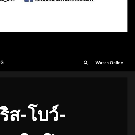
NG
Watch Online
ริส-โบว์-