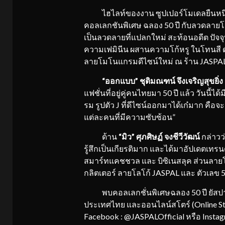
ไฮไลท์ของงาน ซูปเปอร์โมเดลยืนหนึ
คอลเลกชันพิเศษ ฉลอง 50 ปี กับลวดลายโม
เป็นลวดลายที่แปลกใหม่ สะท้อนอดีต ปัจจ
ความเฟมินีน ผสานความโก้หรู ในโทนสี ด
ลายโมโนแกรมดีไซน์ใหม่ ณ ร้าน JASPAL ช
“ออกแบบ” ชุติมณฑน์ จึงเจริญสุขยิ่ง
แฟชั่นที่อยู่คู่คนไทยมา 50 ปี แล้ว วันน
รม รูปตัว J ที่ดีไซน์ออกมาได้เก๋มาก คือจ
แต่ละคนที่มีความซับซ้อน”
ด้าน
“มิว” ศุภศิษฏ์ จงชีวีวัฒน์
กล่าวว
รู้สึกเป็นเกียรติมาก และได้มาอัปเดตเทรนด
สมาร์ทแคชชวล และ บิซิเนสลุค ส่วนลายโมโ
กลิตเตอร์ ลายโลโก้ JASPAL และ ตัวเลข
พบคอลเลกชั่นพิเศษฉลอง 50 ปี ยัสปาล ไ
ประเทศไทย และออนไลน์สโตร์ (Online Stor
Facebook : @JASPALOfficial หรือ Instagr