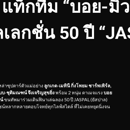
ท็กทีม “บอย-มิว
ลเลกชั่น 50 ปี “J
ล่าซุปตาร์ตัวแม่อย่าง
ลูกเกด-เมทินี กิ่งโพยม ชาร์พเพิร์ล
,
-ชุติมณฑน์ จึงเจริญสุขยิ่ง
พร้อม 2 หนุ่ม ดาเมจแรง
บอย
น์
ขนทัพมาร่วมเดินฟินาเล่ฉลอง 50 ปี JASPAL (ยัสปาล)
น์หลากหลายตอบโจทย์ทุกไลฟ์สไตล์ ที่ไม่เคยหยุดนิ่งจน