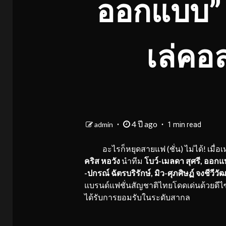
ออกแบบ” แ
เล่คอ
4 ปี ago
admin
1 min read
อะไรก็หยุดสายแฟ (ชั่น) ไม่ได้! เมื่อเห
คริส หอวัง
นำทีม
โบว์-เมลดา สุศรี
,
ออกแบบ
-ปกรณ์ ฉัตรบริรักษ์
,
มิว-ศุภศิษฏ์ จงชีวีวัฒ
แบรนด์แฟชั่นสัญชาติไทยโดดเด่นด้วยดีไซ
ได้รับการยอมรับในระดับสากล