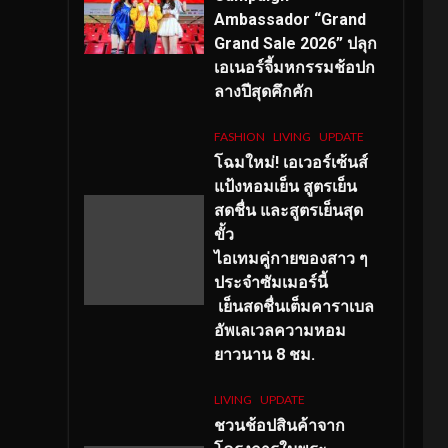
Ambassador “Grand
Grand Sale 2026” ปลุก
เอเนอร์จี้มหกรรมช้อปก
ลางปีสุดคึกคัก
FASHION
LIVING
UPDATE
โฉมใหม่
! เอเวอร์เซ้นส์
แป้งหอมเย็น สูตรเย็น
สดชื่น และสูตรเย็นสุด
ขั้ว
ไอเทมคู่กายของสาว ๆ
ประจำซัมเมอร์นี้
เย็นสดชื่นเต็มคาราเบล
อัพเลเวลความหอม
ยาวนาน
8
ชม.
LIVING
UPDATE
ชวนช้อปสินค้าจาก