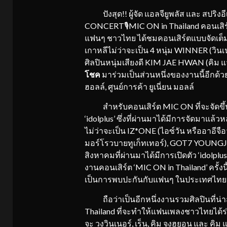
ปังสุด!! ผู้จัด แอลจียูพลัส และ สปริงอี
CONCERT🎙MIC ON in Thailand คอนเสิร์
แฟนๆ ชาวไทย ได้ชมคอนเสิร์ตแบบจัดเต็มท
เกาหลีไม่ว่าจะเป็น 4 หนุ่ม WINNER (วิน
ศิลปินหนุ่มเสียงดี KIM JAE HWAN (คิม
โชค
มาร่วมเป็นส่วนหนึ่งของงานนี้อีกด้วย
ฮอลล์, ศูนย์การค้า ยูเนี่ยน มอลล์
สำหรับคอนเสิร์ต MIC ON ที่จะจัดขึ้
‘idolplus’ ซึ่งที่ผ่านมาได้มีการจัดมาแล
ไม่ว่าจะเป็น IZ*ONE (ไอซ์วัน หรืออาอี
มอร์โรวบายทูเก็ทเทอร์), GOT7 YOUNGJAE
สิงหาคมที่ผ่านมาได้มีการเปิดตัว ‘idolplus
งานคอนเสิร์ต ‘MIC ON in Thailand’ ครั้งนี
เป็นการพบปะกันกับแฟนๆ ในประเทศไทยอย
ถือว่าเป็นอีกหนึ่งงานรวมศิลปินที่น่
Thailand ที่จะทำให้แฟนเพลงชาวไทยได้ร่วมชม
จะ วงวินเนอร์, เร็น, คิม จงฮยอน และ คิ