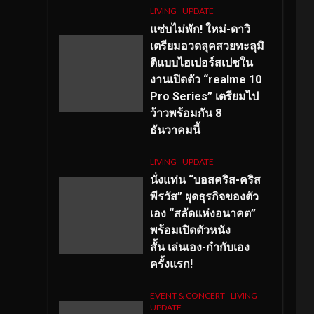
LIVING
UPDATE
แซ่บไม่พัก! ใหม่-ดาวิ
เตรียมอวดลุคสวยทะลุมิ
ติแบบไฮเปอร์สเปซใน
งานเปิดตัว “realme 10
Pro Series” เตรียมไป
ว้าวพร้อมกัน 8
ธันวาคมนี้
LIVING
UPDATE
นั่งแท่น “บอสคริส-คริส
พีรวัส” ผุดธุรกิจของตัว
เอง “สลัดแห่งอนาคต”
พร้อมเปิดตัวหนัง
สั้น เล่นเอง-กำกับเอง
ครั้งแรก!
EVENT & CONCERT
LIVING
UPDATE