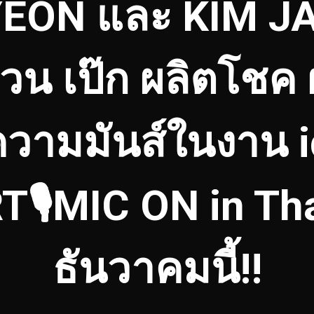
EON และ KIM J
วน เป๊ก ผลิตโชค 
ความมันส์ในงาน i
🎙MIC ON in Tha
ธันวาคมนี้!!