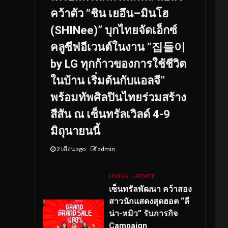
คว้าตัว “ชิน เยอึน–มินโฮ
(SHINee)” บุกไทยจัดเอ็กซ์
คลูซีฟอีเวนต์ในงาน “집들이
by LG ทุกก้าวของการใช้ชีวิต
ในบ้าน เริ่มต้นกับแอลจี”
พร้อมทัพศิลปินไทยร่วมสร้าง
สีสัน ณ เซ็นทรัลเวิลด์ 4-9
มิถุนายนนี้
2 เดือน ago
admin
LIVING
UPDATE
เซ็นทรัลพัฒนา คว้าสอง
สาวนักแสดงสุดฮอต “ลี
น่า-หมิว” รับภารกิจ
Campaign