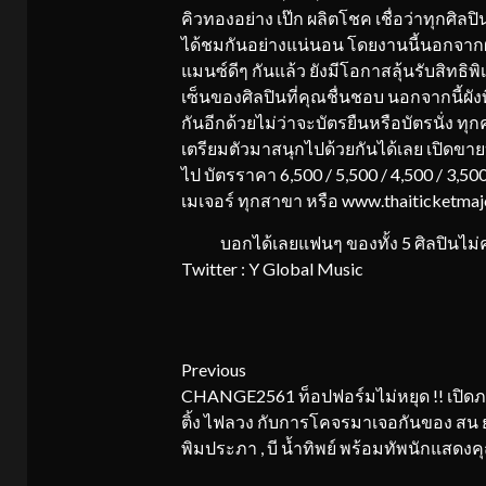
คิวทองอย่าง เป๊ก ผลิตโชค เชื่อว่าทุกศ
ได้ชมกันอย่างแน่นอน โดยงานนี้นอกจากผู
แมนซ์ดีๆ กันแล้ว ยังมีโอกาสลุ้นรับสิท
เซ็นของศิลปินที่คุณชื่นชอบ นอกจากนี้ผังที
กันอีกด้วยไม่ว่าจะบัตรยืนหรือบัตรนั่ง ทุ
เตรียมตัวมาสนุกไปด้วยกันได้เลย เปิดขายบัต
ไป บัตรราคา 6,500 / 5,500 / 4,500 / 3,5
เมเจอร์ ทุกสาขา หรือ www.thaiticketma
บอกได้เลยแฟนๆ ของทั้ง 5 ศิลปินไม่ควร
Twitter : Y Global Music
Continue
Previous
CHANGE2561 ท็อปฟอร์มไม่หยุด !! เปิด
Reading
ติ้ง ไฟลวง กับการโคจรมาเจอกันของ สน ยุก
พิมประภา , บี น้ำทิพย์ พร้อมทัพนักแสดง