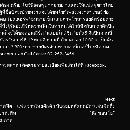
ิลปินต้องเตรียมโชว์พิเศษๆ มากมายมาแสดงให้แฟนๆ ชาวไทย
้ที่ซื้อบัตรเข้าชมงานจะได้ชมโชว์เพลงเพราะๆ เพอร์ฟอ
ธิพิเศษ โปสเตอร์พร้อมลายเซ็น และภาพโพลารอยด์พร้อมลาย
่นั่งผู้จัดยังเสิร์ฟความฟินให้ทุกคนได้ใกล้ชิดกับเหล่าศิลปิน
กคนก็จะได้ชมคอนเสิร์ตกันแบบใกล้ชิดกับทั้ง 5 ศิลปิน งานนี้
รวันเสาร์ที่ 19 พฤศจิกายนนี้ ตั้งแต่เวลา 10.00 น. เป็นต้น
00 และ 2,900 บาท ขายบัตรผ่านทาง เคาน์เตอร์ไทยทิคเก็ต
jor.com และ Call Center 02-262-3456
พลาด!! ติดตามรายละเอียดเพิ่มเติมได้ที่ Facebook,
Next
ภาพฟิต
แฟนชาวไทยคึกคัก นับถอยหลัง กดบัตรแฟนมีตติ้ง
ต์ , พิม
“คิมซอนโฮ”
คุณภาพ