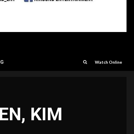
NG
Watch Online
REN, KIM