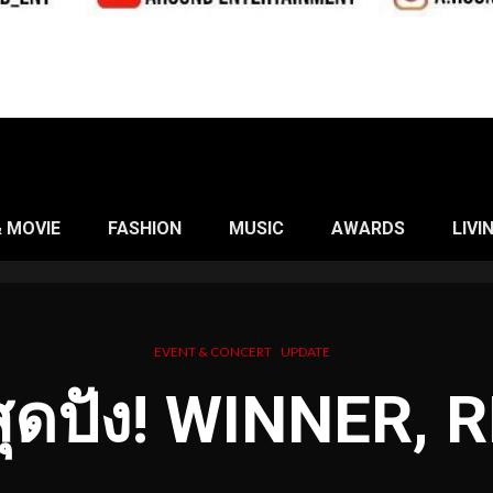
& MOVIE
FASHION
MUSIC
AWARDS
LIVI
EVENT & CONCERT
UPDATE
สุดปัง! WINNER, 