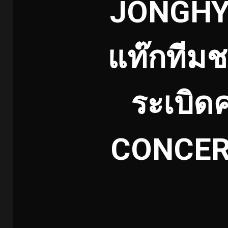
JONGHY
แท๊กทีมช
ระเบิด
CONCERT