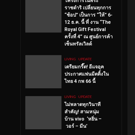
โครงการในพระ
ราชดำริ เปลี่ยนทุกการ
“ช้อป” เป็นการ “ให้” 6-
12 ธ.ค. นี้ ที่ งาน “The
Royal Gift Festival
ครั้งที่ 4” ณ ศูนย์การค้า
เซ็นทรัลเวิลด์
LIVING
UPDATE
เตรียมกรี๊ด! อีแจอุค
ประกาศแฟนมีตติ้งใน
ไทย 4 กพ 66 นี้
LIVING
UPDATE
ไม่พลาดทุกวินาที
สำคัญ
! สามหนุ่ม
บ้าน vivo ‘หยิ่น –
วอร์ – มีน’