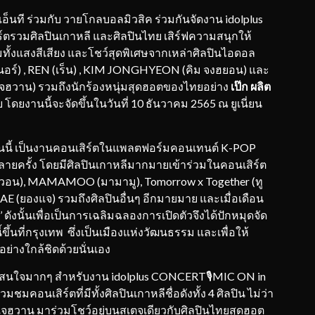
เอ็นที ร่วมกับ วายโกลบอลมิวสิค ร่วมกันจัดงาน idolplus
ตรวมศิลปินเกาหลี และศิลปินไทย เสิร์ฟความสนุกให้
ั้งแสงสีเสียง และโชว์สุดพิเศษจากเหล่าศิลปินไอดอล
เนอร์) , REN (เร็น) , KIM JONGHYEON (คิม จงฮยอน) และ
 แจฮวาน) รวมถึงนักร้องหนุ่มสุดฮอตของไทยอย่าง
เป๊ก ผลิต
 โดยงานนี้จะจัดขึ้นในวันที่ 10 ธันวาคม 2565 ณ ยูเนี่ยน
นนี้ เป็นงานคอนเสิร์ตในแพลตฟอร์มคอนเทนต์ K-POP
้วหลายครั้ง โดยมีศิลปินเกาหลีมากมายเข้าร่วมในคอนเสิร์ต
จือวอน), MAMAMOO (มามามู), Tomorrow x Together (ทู
 (ยองแจ) รวมถึงศิลปินอื่นๆ อีกมายมาย และเมื่อเดือน
’ ดังนั้นเพื่อเป็นการเฉลิมฉลองการเปิดตัวจึงได้ปักหมุดจัด
้ขึ้นที่กรุงเทพ ซึ่งเป็นเมืองแห่งวัฒนธรรม และเพื่อให้
่างใกล้ชิดด้วยนั่นเอง
าสนใจมากๆ สำหรับงาน idolplus CONCERT🎙MIC ON in
คอนเสิร์ตที่มีทั้งศิลปินเกาหลีชื่อดังทั้ง 4 ศิลปิน ไม่ว่า
ม แจฮวาน มาร่วมโชว์อยู่บนสเตจเดียวกับศิลปินไทยสุดฮอต