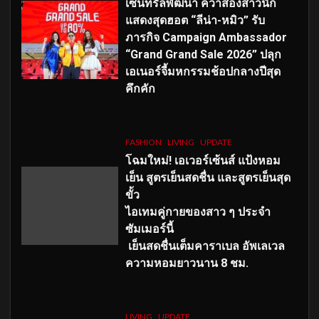
เซ็นทรัลพัฒนา คว้าสองสาวนัก
แสดงสุดฮอต “ลีน่า-หมิว” รับ
ภารกิจ Campaign Ambassador
“Grand Grand Sale 2026” ปลุก
เอเนอร์จี้มหกรรมช้อปกลางปีสุด
คึกคัก
FASHION
LIVING
UPDATE
โฉมใหม่
! เอเวอร์เซ้นส์ แป้งหอม
เย็น สูตรเย็นสดชื่น และสูตรเย็นสุด
ขั้ว
ไอเทมคู่กายของสาว ๆ ประจำ
ซัมเมอร์นี้
เย็นสดชื่นเต็มคาราเบล อัพเลเวล
ความหอมยาวนาน
8
ชม.
LIVING
UPDATE