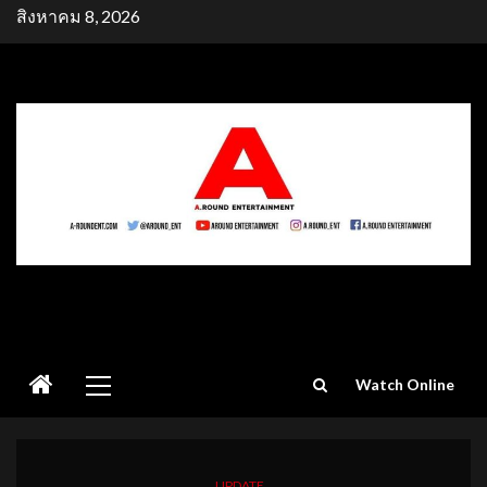
Skip
สิงหาคม 8, 2026
to
content
Primary
Watch Online
Menu
UPDATE