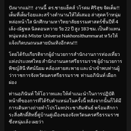
ปังมากแม่!!! งานนี้ ดร.ชายแฮ็คส์ วโรดม ศิริสุข จัดเต็ม!!
เต็มที่เต็มร้อยและสร้างตำนานให้ได้เสมอ ล่าสุดคว้าหนุ่ม
หล่อหน้าใส นักศึกษามหาวิทยาลัยธรรมศาสตร์ชั้นปีที่ 4
เล้ง-ณัฐพล นิลดอนหวาย วัย 22 ปี สูง 183 ซม. เป็นตัวแทน
หนุ่มหล่อ Mister Universe Nakhonsithummarat หวังให้
แจ้งเกิดบนถนนสายบันเทิงอีกคน!!!
โดยได้รับเกียรติจากผู้อำนวยการสำนักงานการท่องเที่ยว
แห่งประเทศไทย สำนักงานนครศรีธรรมราช ผู้อำนวยการ
พิชญ์สินี ทัศน์นิยม คล้องสายสะพาย และนำเข้าพบท่านผู้
ว่าราชการจังหวัดนครศรีธรรมราช ท่านอภินันท์ เผือก
ผ่อง
ท่านอภินันท์ ให้โอวาทและให้คำแนะนำในการปฏิบัติ
หน้าที่ของการที่ได้รับตำแหน่งในครั้งนี้ หลังจากนั้นก็ได้มี
การเดินทางถ่ายทำโปรโมทประชาสัมพันธ์ พร้อมสักกา
ระสิ่งศักดิ์สิทธิ์คู่บ้านคู่เมืองของจังหวัดนครศรีธรรมราช
ซึ่งหนุ่มเล้ง เผยว่า