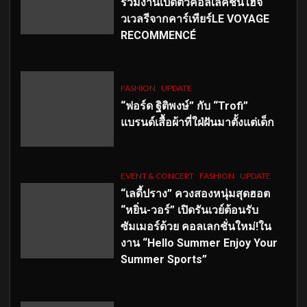
ร่วมงานเปิดตัวคอลเลคชั่นไฮจิ
วเวลรีจากคาร์เทียร์LE VOYAGE
RECOMMENCÉ
FASHION
UPDATE
“ฟอร์ด ฐิติพงษ์” กับ “Trofi”
แบรนด์เสื้อผ้าที่ใฝ่ฝันมาตั้งแต่เด็ก
EVENT & CONCERT
FASHION
UPDATE
“เลดี้ปราง” ควงสองหนุ่มสุดฮอต
“หยิ่น-วอร์” เปิดรันเวย์ต้อนรับ
ซัมเมอร์ด้วย คอลเลกชั่นใหม่!ใน
งาน “Hello Summer Enjoy Your
Summer Sports”