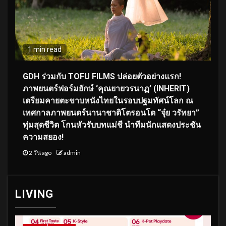
1 min read
GDH ร่วมกับ TOFU FILMS ปล่อยตัวอย่างแรก!
ภาพยนตร์ฟอร์มยักษ์ ‘คุณยายวรนาฏ’ (INHERIT)
เตรียมคายตะขาบหนังไทยในรอบปฐมทัศน์โลก ณ
เทศกาลภาพยนตร์นานาชาติโตรอนโต “จุ๋ย วรัทยา”
ทุ่มสุดชีวิต โกนหัวรับบทแม่ชี นำทีมนักแสดงประชัน
ความสยอง!
2 วัน ago
admin
LIVING