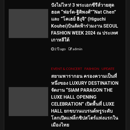
ปังไม่ไหว! 3 พระเอกซีรีส์วายสุด
ฮอต “ฟอร์ด-ฐิติพงศ์”“Nat Chen”
และ “โคเฮย์ ฮิงุจิ” (Higuchi
Kouhei)บินลัดฟ้าร่วมงาน SEOUL
FASHION WEEK 2024 ณ ประเทศ
เกาหลีใต้
2 ปี ago
admin
EVENT & CONCERT
FASHION
UPDATE
สยามพารากอน ครองความเป็นที่
หนึ่งของ LUXURY DESTINATION
จัดงาน “SIAM PARAGON THE
LUXE HALL OPENING
CELEBRATION” เปิดพื้นที่ LUXE
HALL ยกขบวนแบรนด์หรูระดับ
โลกเปิดแฟล็กชิปสโตร์แห่งแรกใน
เมืองไทย