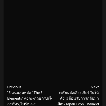
Continue
Previous
Next
“5 หนุ่มสุดหล่อ “The 5
เตรียมส่งเสียงเชียร์กันให้
Reading
Elements” ตงตง-กฤษกร,ตรี-
ดัง!!! ต้อนรับการกลับมา
ภรภัทร, ไบร์ท-นร
เยือน Japan Expo Thailand