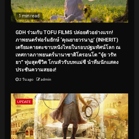
1 min read
GDH ร่วมกับ TOFU FILMS ปล่อยตัวอย่างแรก!
ภาพยนตร์ฟอร์มยักษ์ ‘คุณยายวรนาฏ’ (INHERIT)
เตรียมคายตะขาบหนังไทยในรอบปฐมทัศน์โลก ณ
เทศกาลภาพยนตร์นานาชาติโตรอนโต “จุ๋ย วรัท
ยา” ทุ่มสุดชีวิต โกนหัวรับบทแม่ชี นำทีมนักแสดง
ประชันความสยอง!
2 วัน ago
admin
UPDATE