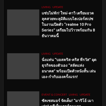
LIVING
UPDATE
แซ่บไม่พัก! ใหม่-ดาวิ เตรียมอวด
ลุคสวยทะลุมิติแบบไฮเปอร์สเปซ
ในงานเปิดตัว “realme 10 Pro
Series” เตรียมไปว้าวพร้อมกัน 8
ธันวาคมนี้
LIVING
UPDATE
นั่งแท่น “บอสคริส-คริส พีรวัส” ผุด
ธุรกิจของตัวเอง “สลัดแห่ง
อนาคต” พร้อมเปิดตัวหนังสั้น เล่น
เอง-กำกับเองครั้งแรก!
EVENT & CONCERT
LIVING
UPDATE
ซัคเซสมอร์ จัดเต็ม
!
“มาริโอ้ เมา