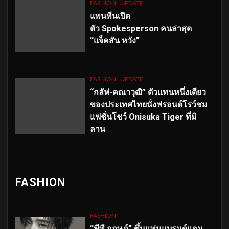
FASHION
UPDATE
แพนทีนเปิด
ตัว
Spokesperson คนล่าสุด
“แจ็คสัน หวัง”
FASHION
UPDATE
“กลัฟ-คณาวุฒิ” ตัวแทนหนึ่งเดียว
ของประเทศไทยนั่งฟรอนต์โรว์ชม
แฟชั่นโชว์ Onisuka Tiger ที่มิ
ลาน
FASHION
FASHION
“พีพี กฤษฏ์” ขึ้นแท่นแบรนด์แอม