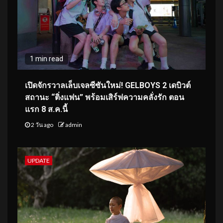
1 min read
เปิดจักรวาลเล็บเจลซีซันใหม่! GELBOYS 2 เดบิวต์
สถานะ “ติ่งแฟน” พร้อมเสิร์ฟความคลั่งรัก ตอน
แรก 8 ส.ค.นี้
2 วัน ago
admin
UPDATE