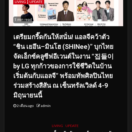
LIVING
UPDATE
1 min read
เตรียมกรี๊ดกันให้สนั่น! แอลจีคว้าตัว
“ชิน เยอึน–มินโฮ (SHINee)” บุกไทย
จัดเอ็กซ์คลูซีฟอีเวนต์ในงาน “집들이
by LG ทุกก้าวของการใช้ชีวิตในบ้าน
เริ่มต้นกับแอลจี” พร้อมทัพศิลปินไทย
ร่วมสร้างสีสัน ณ เซ็นทรัลเวิลด์ 4-9
มิถุนายนนี้
2 เดือน ago
admin
LIVING
UPDATE