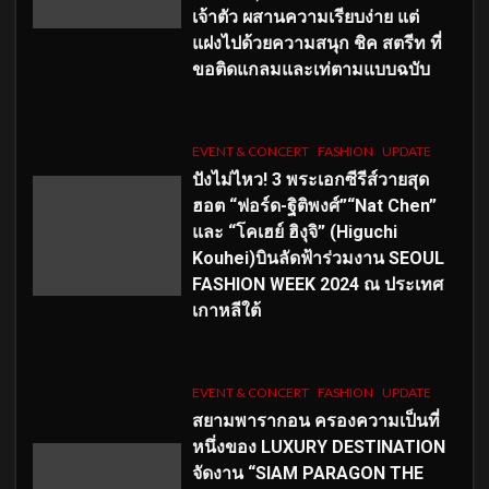
เจ้าตัว ผสานความเรียบง่าย แต่
แฝงไปด้วยความสนุก ชิค สตรีท ที่
ขอติดแกลมและเท่ตามแบบฉบับ
EVENT & CONCERT
FASHION
UPDATE
ปังไม่ไหว! 3 พระเอกซีรีส์วายสุด
ฮอต “ฟอร์ด-ฐิติพงศ์”“Nat Chen”
และ “โคเฮย์ ฮิงุจิ” (Higuchi
Kouhei)บินลัดฟ้าร่วมงาน SEOUL
FASHION WEEK 2024 ณ ประเทศ
เกาหลีใต้
EVENT & CONCERT
FASHION
UPDATE
สยามพารากอน ครองความเป็นที่
หนึ่งของ LUXURY DESTINATION
จัดงาน “SIAM PARAGON THE