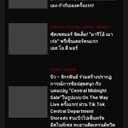
เอง-กำกับเองครั้งแรก!
EVENT & CONCERT
LIVING
UPDATE
ซัคเซสมอร์ จัดเต็ม
!
“มาริโอ้ เมา
เร่อ” พรีเซ็นเตอร์คนแรก
เอส
.โอ.ดี มอร์
LIVING
UPDATE
บิว – จักรพันธ์ ร่วมสร้างปรากฏ
การณ์การช้อปสุดสนุก กับ
แคมเปญ “Central Midnight
Sale”ในรูปแบบ On The Way
Live ครั้งแรก! ผ่าน Tik Tok
Central Department
Storeส่ง #บะบิวไปเซ็นทรัล
มิดไนท์เซล ทะยานติดเทรนด์ทวิต