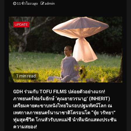
11 ชั่วโมง ago
admin
UPDATE
1 min read
GDH ร่วมกับ TOFU FILMS ปล่อยตัวอย่างแรก!
ภาพยนตร์ฟอร์มยักษ์ ‘คุณยายวรนาฏ’ (INHERIT)
เตรียมคายตะขาบหนังไทยในรอบปฐมทัศน์โลก ณ
เทศกาลภาพยนตร์นานาชาติโตรอนโต “จุ๋ย วรัทยา”
ทุ่มสุดชีวิต โกนหัวรับบทแม่ชี นำทีมนักแสดงประชัน
ความสยอง!