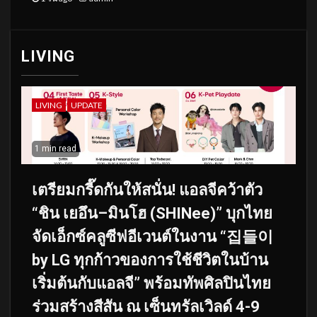
LIVING
LIVING
UPDATE
1 min read
เตรียมกรี๊ดกันให้สนั่น! แอลจีคว้าตัว
“ชิน เยอึน–มินโฮ (SHINee)” บุกไทย
จัดเอ็กซ์คลูซีฟอีเวนต์ในงาน “집들이
by LG ทุกก้าวของการใช้ชีวิตในบ้าน
เริ่มต้นกับแอลจี” พร้อมทัพศิลปินไทย
ร่วมสร้างสีสัน ณ เซ็นทรัลเวิลด์ 4-9