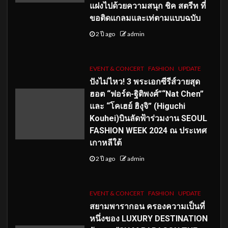
แฝงไปด้วยความสนุก ชิค สตรีท ที่
ขอติดแกลมและเท่ตามแบบฉบับ
2 ปี ago
admin
EVENT & CONCERT
FASHION
UPDATE
ปังไม่ไหว! 3 พระเอกซีรีส์วายสุด
ฮอต “ฟอร์ด-ฐิติพงศ์”“Nat Chen”
และ “โคเฮย์ ฮิงุจิ” (Higuchi
Kouhei)บินลัดฟ้าร่วมงาน SEOUL
FASHION WEEK 2024 ณ ประเทศ
เกาหลีใต้
2 ปี ago
admin
EVENT & CONCERT
FASHION
UPDATE
สยามพารากอน ครองความเป็นที่
หนึ่งของ LUXURY DESTINATION