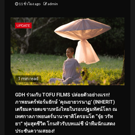
11 ชั่วโมง ago
admin
UPDATE
1 min read
GDH ร่วมกับ TOFU FILMS ปล่อยตัวอย่างแรก!
ภาพยนตร์ฟอร์มยักษ์ ‘คุณยายวรนาฏ’ (INHERIT)
เตรียมคายตะขาบหนังไทยในรอบปฐมทัศน์โลก ณ
เทศกาลภาพยนตร์นานาชาติโตรอนโต “จุ๋ย วรัท
ยา” ทุ่มสุดชีวิต โกนหัวรับบทแม่ชี นำทีมนักแสดง
ประชันความสยอง!