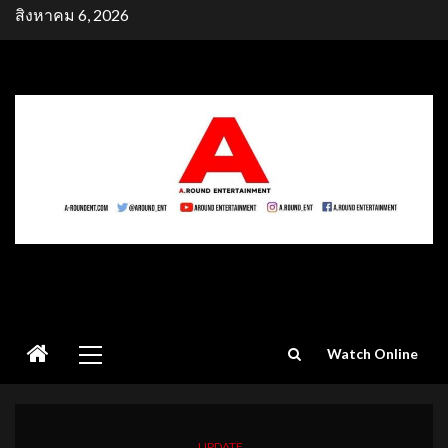
Skip
สิงหาคม 6, 2026
to
content
Primary
Watch Online
Menu
UPDATE