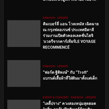
FASHION
UPDATE
คิมเบอร์ลี่ แอน โวลเทมัส เฉิดฉาย
ณ กรุงฟลอเรนซ์ ประเทศอิตาลี
ร่วมงานเปิดตัวคอลเลคชั่นไฮจิ
วเวลรีจากคาร์เทียร์LE VOYAGE
RECOMMENCÉ
FASHION
UPDATE
“ฟอร์ด ฐิติพงษ์” กับ “Trofi”
แบรนด์เสื้อผ้าที่ใฝ่ฝันมาตั้งแต่เด็ก
EVENT & CONCERT
FASHION
UPDATE
“เลดี้ปราง” ควงสองหนุ่มสุดฮอต