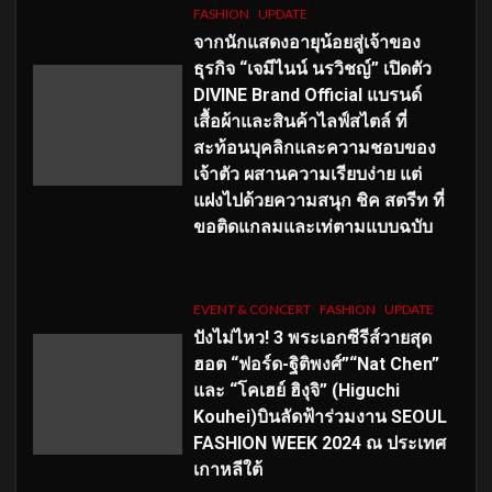
FASHION
UPDATE
จากนักแสดงอายุน้อยสู่เจ้าของ
ธุรกิจ “เจมีไนน์ นรวิชญ์” เปิดตัว
DIVINE Brand Official แบรนด์
เสื้อผ้าและสินค้าไลฟ์สไตล์ ที่
สะท้อนบุคลิกและความชอบของ
เจ้าตัว ผสานความเรียบง่าย แต่
แฝงไปด้วยความสนุก ชิค สตรีท ที่
ขอติดแกลมและเท่ตามแบบฉบับ
EVENT & CONCERT
FASHION
UPDATE
ปังไม่ไหว! 3 พระเอกซีรีส์วายสุด
ฮอต “ฟอร์ด-ฐิติพงศ์”“Nat Chen”
และ “โคเฮย์ ฮิงุจิ” (Higuchi
Kouhei)บินลัดฟ้าร่วมงาน SEOUL
FASHION WEEK 2024 ณ ประเทศ
เกาหลีใต้