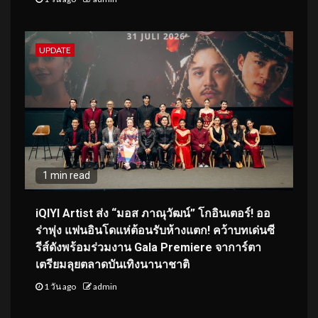
UPDATE
1 min read
iQIYI Artist ส่ง “มอส ภาณุวัฒน์” โกอินเตอร์! ออ
ร่าพุ่ง แฟนอินโดแห่ต้อนรับห้างแตก! คว้าบทเด่นซี
รีส์ดังพร้อมร่วมงาน Gala Premiere จาการ์ตา
เตรียมลุยตลาดบันเทิงนานาชาติ
1 วัน ago
admin