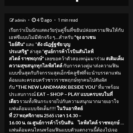
4 ปี ago
admin
1 min read
เรียกว่าเป็นนักแสดงวัยรุ่นคู่จิ้นที่ขยันปล่อยความฟินให้กับ
เอฟซีแบบไม่มีพักจริง ๆ…สำหรับ
“จุง อาเชน
ไอย์ดึน”
และ “
ดัง ณัฎฐ์ฐชัย บุญ
ประเสริฐ”
ล่าสุด “
ศูนย์การค้าโรบินสันไลฟ์
สไตล์ ราชพฤกษ์”
เลยขอคว้าตัวสองหนุ่มมาร่วม
#เติมเต็ม
ความสุขสนุกทุกไลฟ์สไตล์
กับการควงคู่มาส่งความฟิน
แบบขั้นสุดกับกิจกรรมสุดเอ็กซ์คลูซีฟที่จะนำบรรดาแฟน
ด้อมและครอบครัวชาวราชพฤกษ์ทุกคนไปสัมผัส
กับ
“THE NEW LANDMARK BESIDE YOU
” ที่มาพร้อม
ประสบการณ์
EAT – SHOP – PLAY แบบครบจบในที่
เดียว
รวมทั้งฟินกระจายไปกับความสนุกมากมายเอาใจ
แฟนด้อมแบบจัดเต็ม!!!!
ในวันอาทิตย์
ที่ 27 พฤศจิกายน 2565 เวลา 14.30 –
16.00 น. ณ ศูนย์การค้าโรบินสัน ไลฟ์สไตล์ ราชพฤกษ์
…
แฟนด้อมคนไหนพร้อมฟินแบบตัวแตกงานนี้ต้องไปเจอ