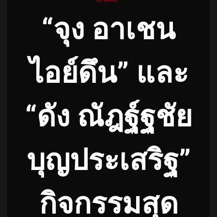
“จุง อาเชน
ไอย์ดึน” และ
“ดัง ณัฎฐ์ฐชัย
บุญประเสริฐ”
กิจกรรมสุด