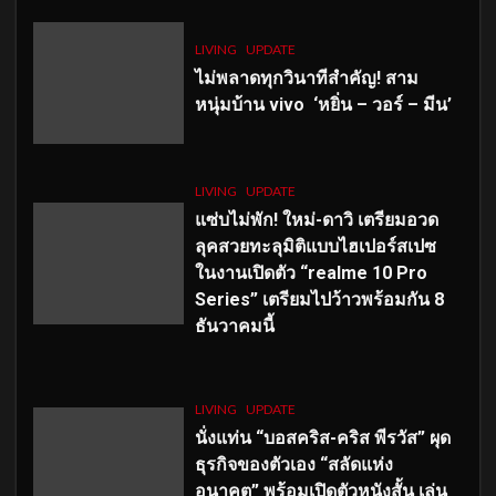
LIVING
UPDATE
ไม่พลาดทุกวินาทีสำคัญ
! สาม
หนุ่มบ้าน vivo ‘หยิ่น – วอร์ – มีน’
LIVING
UPDATE
แซ่บไม่พัก! ใหม่-ดาวิ เตรียมอวด
ลุคสวยทะลุมิติแบบไฮเปอร์สเปซ
ในงานเปิดตัว “realme 10 Pro
Series” เตรียมไปว้าวพร้อมกัน 8
ธันวาคมนี้
LIVING
UPDATE
นั่งแท่น “บอสคริส-คริส พีรวัส” ผุด
ธุรกิจของตัวเอง “สลัดแห่ง
อนาคต” พร้อมเปิดตัวหนังสั้น เล่น