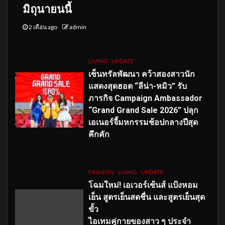
มิถุนายนนี้
2 เดือน ago
admin
LIVING
UPDATE
เซ็นทรัลพัฒนา คว้าสองสาวนัก
แสดงสุดฮอต “ลีน่า-หมิว” รับ
ภารกิจ Campaign Ambassador
“Grand Grand Sale 2026” ปลุก
เอเนอร์จี้มหกรรมช้อปกลางปีสุด
คึกคัก
FASHION
LIVING
UPDATE
โฉมใหม่
! เอเวอร์เซ้นส์ แป้งหอม
เย็น สูตรเย็นสดชื่น และสูตรเย็นสุด
ขั้ว
ไอเทมคู่กายของสาว ๆ ประจำ