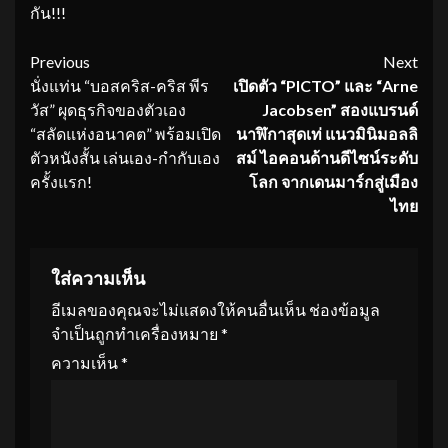
กัน!!!
Continue
Previous
Next
นั่งแท่น “บอสคริส-คริส พีร
เปิดตัว “
PICTO” และ “Arne
Reading
วัส” ผุดธุรกิจของตัวเอง
Jacobsen” สองแบรนด์
“สลัดแห่งอนาคต” พร้อมเปิด
นาฬิกาสุดเท่ แนวมินิมอลลิ
ตัวหนังสั้น เล่นเอง-กำกับเอง
สม์ ไอคอนด้านดีไซน์ระดับ
ครั้งแรก!
โลก จากเดนมาร์กสู่เมือง
ไทย
ใส่ความเห็น
อีเมลของคุณจะไม่แสดงให้คนอื่นเห็น
ช่องข้อมูล
จำเป็นถูกทำเครื่องหมาย
*
ความเห็น
*