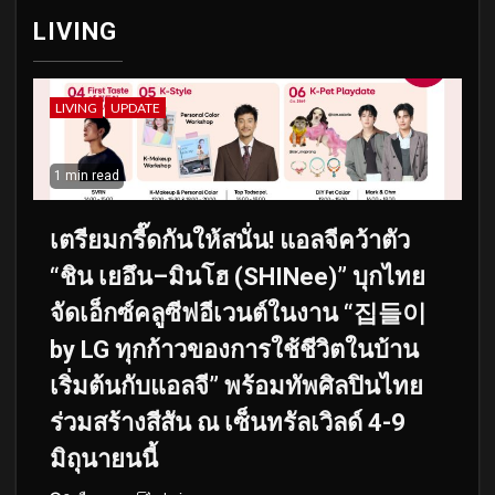
LIVING
LIVING
UPDATE
1 min read
เตรียมกรี๊ดกันให้สนั่น! แอลจีคว้าตัว
“ชิน เยอึน–มินโฮ (SHINee)” บุกไทย
จัดเอ็กซ์คลูซีฟอีเวนต์ในงาน “집들이
by LG ทุกก้าวของการใช้ชีวิตในบ้าน
เริ่มต้นกับแอลจี” พร้อมทัพศิลปินไทย
ร่วมสร้างสีสัน ณ เซ็นทรัลเวิลด์ 4-9
มิถุนายนนี้