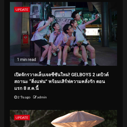
UPDATE
1 min read
เปิดจักรวาลเล็บเจลซีซันใหม่! GELBOYS 2 เดบิวต์
สถานะ “ติ่งแฟน” พร้อมเสิร์ฟความคลั่งรัก ตอน
แรก 8 ส.ค.นี้
2 วัน ago
admin
UPDATE