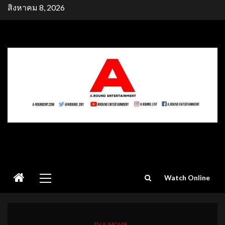
Skip
สิงหาคม 8, 2026
to
content
Primary
Watch Online
Menu
TV & MOVIE