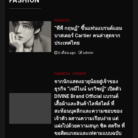
FASHION
FASHION
“พีพี กฤษฏ์” ขึ้นแท่นแบรนด์แอม
บาสเดอร์ Cartier คนล่าสุดจาก
ประเทศไทย
2 เดือน ago
admin
FASHION
UPDATE
จากนักแสดงอายุน้อยสู่เจ้าของ
ธุรกิจ “เจมีไนน์ นรวิชญ์” เปิดตัว
DIVINE Brand Official แบรนด์
เสื้อผ้าและสินค้าไลฟ์สไตล์ ที่
สะท้อนบุคลิกและความชอบของ
เจ้าตัว ผสานความเรียบง่าย แต่
แฝงไปด้วยความสนุก ชิค สตรีท ที่
ขอติดแกลมและเท่ตามแบบฉบับ