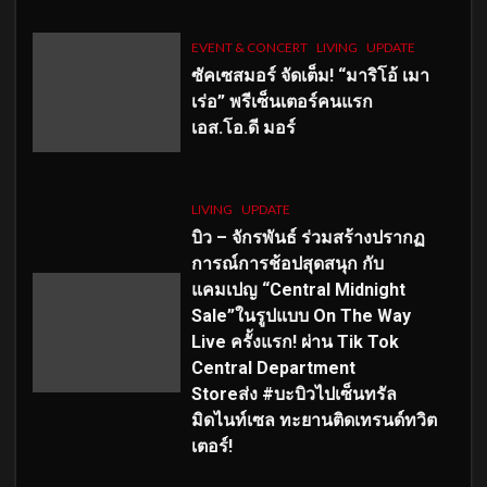
EVENT & CONCERT
LIVING
UPDATE
ซัคเซสมอร์ จัดเต็ม
!
“มาริโอ้ เมา
เร่อ” พรีเซ็นเตอร์คนแรก
เอส
.โอ.ดี มอร์
LIVING
UPDATE
บิว – จักรพันธ์ ร่วมสร้างปรากฏ
การณ์การช้อปสุดสนุก กับ
แคมเปญ “Central Midnight
Sale”ในรูปแบบ On The Way
Live ครั้งแรก! ผ่าน Tik Tok
Central Department
Storeส่ง #บะบิวไปเซ็นทรัล
มิดไนท์เซล ทะยานติดเทรนด์ทวิต
เตอร์!