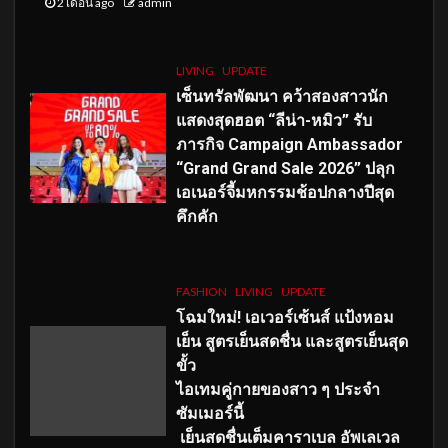
2 เดือน ago
admin
LIVING
UPDATE
เซ็นทรัลพัฒนา คว้าสองสาวนัก
แสดงสุดฮอต “ลีน่า-หมิว” รับ
ภารกิจ Campaign Ambassador
“Grand Grand Sale 2026” ปลุก
เอเนอร์จี้มหกรรมช้อปกลางปีสุด
คึกคัก
FASHION
LIVING
UPDATE
โฉมใหม่
! เอเวอร์เซ้นส์ แป้งหอม
เย็น สูตรเย็นสดชื่น และสูตรเย็นสุด
ขั้ว
ไอเทมคู่กายของสาว ๆ ประจำ
ซัมเมอร์นี้
เย็นสดชื่นเต็มคาราเบล อัพเลเวล