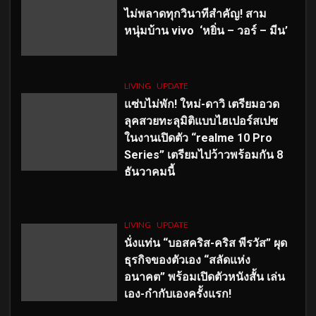
ไม่พลาดทุกวินาทีสำคัญ
! สาม
หนุ่มบ้าน vivo ‘หยิ่น – วอร์ – มีน’
LIVING
UPDATE
แซ่บไม่พัก! ใหม่-ดาวิ เตรียมอวด
ลุคสวยทะลุมิติแบบไฮเปอร์สเปซ
ในงานเปิดตัว “realme 10 Pro
Series” เตรียมไปว้าวพร้อมกัน 8
ธันวาคมนี้
LIVING
UPDATE
นั่งแท่น “บอสคริส-คริส พีรวัส” ผุด
ธุรกิจของตัวเอง “สลัดแห่ง
อนาคต” พร้อมเปิดตัวหนังสั้น เล่น
เอง-กำกับเองครั้งแรก!