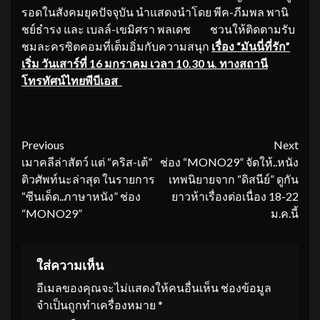
รอดในสังคมยุคปัจจุบัน นำแสดงนำโดย พีค-ภีมพล พานิ
ชย์ธำรง และ เบลล์-เขมิศรา พลเดช ชวนให้ติดตามรับ
ชมละครซิตคอมที่เต็มอิ่มกับความสนุก
เรื่อง “มันนี่ที่รัก”
เริ่ม วันเสาร์ที่ 16 มกราคม เวลา 10.30 น. ทางสถานี
โทรทัศน์ไทยพีบีเอส
Continue
Previous
Next
เมาคลีล่าสัตว์ แต่ “คริส-เต้”
ช่อง “MONO29” จัดให้..หนัง
Reading
ติวศัพท์นะล่าสุด ในรายการ
เทพนิยายจาก “ดิสนีย์” ดูกัน
“ซีนเด็ด..ภาษาหนัง” ช่อง
ยาวห้าเรื่องต่อเนื่อง 18-22
“MONO29”
ม.ค.นี้
ใส่ความเห็น
อีเมลของคุณจะไม่แสดงให้คนอื่นเห็น
ช่องข้อมูล
จำเป็นถูกทำเครื่องหมาย
*