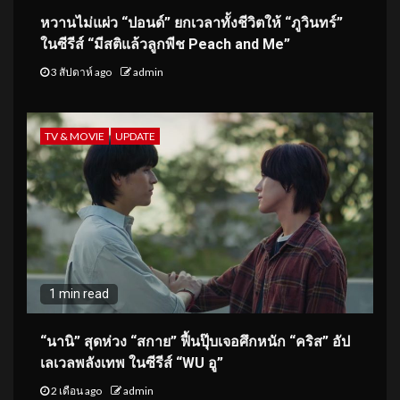
หวานไม่แผ่ว “ปอนด์” ยกเวลาทั้งชีวิตให้ “ภูวินทร์”
ในซีรีส์ “มีสติแล้วลูกพีช Peach and Me”
3 สัปดาห์ ago
admin
TV & MOVIE
UPDATE
1 min read
“นานิ” สุดห่วง “สกาย” ฟื้นปุ๊บเจอศึกหนัก “คริส” อัป
เลเวลพลังเทพ ในซีรีส์ “WU อู”
2 เดือน ago
admin