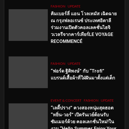
FASHION
UPDATE
คิมเบอร์ลี่ แอน โวลเทมัส เฉิดฉาย
ณ กรุงฟลอเรนซ์ ประเทศอิตาลี
ร่วมงานเปิดตัวคอลเลคชั่นไฮจิ
วเวลรีจากคาร์เทียร์LE VOYAGE
RECOMMENCÉ
FASHION
UPDATE
“ฟอร์ด ฐิติพงษ์” กับ “Trofi”
แบรนด์เสื้อผ้าที่ใฝ่ฝันมาตั้งแต่เด็ก
EVENT & CONCERT
FASHION
UPDATE
“เลดี้ปราง” ควงสองหนุ่มสุดฮอต
“หยิ่น-วอร์” เปิดรันเวย์ต้อนรับ
ซัมเมอร์ด้วย คอลเลกชั่นใหม่!ใน
งาน “Hello Summer Enjoy Your