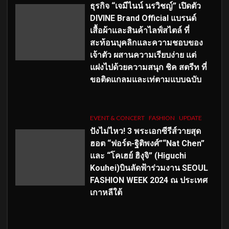
ธุรกิจ “เจมีไนน์ นรวิชญ์” เปิดตัว
DIVINE Brand Official แบรนด์
เสื้อผ้าและสินค้าไลฟ์สไตล์ ที่
สะท้อนบุคลิกและความชอบของ
เจ้าตัว ผสานความเรียบง่าย แต่
แฝงไปด้วยความสนุก ชิค สตรีท ที่
ขอติดแกลมและเท่ตามแบบฉบับ
EVENT & CONCERT
FASHION
UPDATE
ปังไม่ไหว! 3 พระเอกซีรีส์วายสุด
ฮอต “ฟอร์ด-ฐิติพงศ์”“Nat Chen”
และ “โคเฮย์ ฮิงุจิ” (Higuchi
Kouhei)บินลัดฟ้าร่วมงาน SEOUL
FASHION WEEK 2024 ณ ประเทศ
เกาหลีใต้