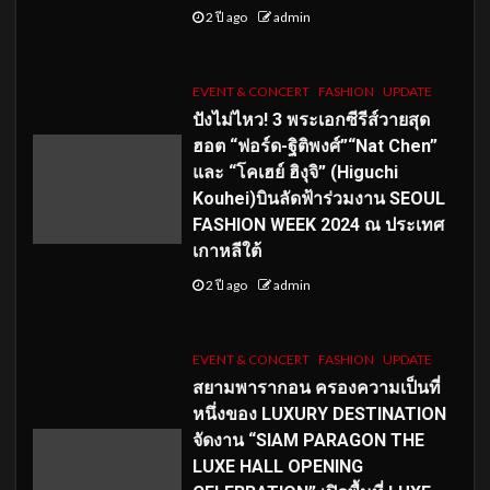
2 ปี ago
admin
EVENT & CONCERT
FASHION
UPDATE
ปังไม่ไหว! 3 พระเอกซีรีส์วายสุด
ฮอต “ฟอร์ด-ฐิติพงศ์”“Nat Chen”
และ “โคเฮย์ ฮิงุจิ” (Higuchi
Kouhei)บินลัดฟ้าร่วมงาน SEOUL
FASHION WEEK 2024 ณ ประเทศ
เกาหลีใต้
2 ปี ago
admin
EVENT & CONCERT
FASHION
UPDATE
สยามพารากอน ครองความเป็นที่
หนึ่งของ LUXURY DESTINATION
จัดงาน “SIAM PARAGON THE
LUXE HALL OPENING