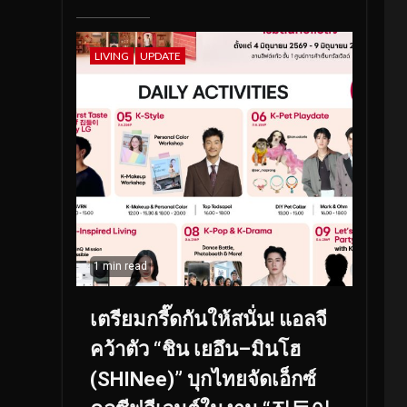
LIVING
UPDATE
1 min read
เตรียมกรี๊ดกันให้สนั่น! แอลจี
คว้าตัว “ชิน เยอึน–มินโฮ
(SHINee)” บุกไทยจัดเอ็กซ์