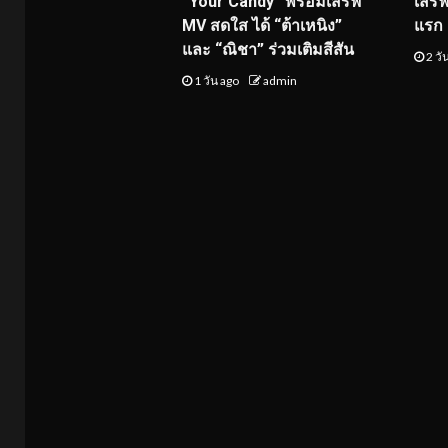
“Your Candy” พร้อมเสิร์ฟ
เสิร
MV สดใส ได้ “ต้าเหนิง”
แรก 8
และ “ณิชา” ร่วมเติมสีสัน
2 วั
1 วัน ago
admin