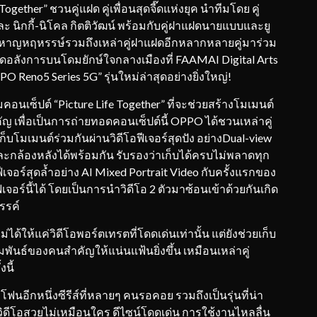
ether” ชวนคู่แฝด คู่เพื่อนสุดจี๊ดแห่งยุค นำทีมโดย คู่
 นิกกี้-นิโคล กิตติวัฒน์ พร้อมกับคู่ฝาแฝดนายแบบและยู
น์ หาญหฤหรรษ์รวมถึงเหล่าคู่ฝาแฝดอีกหลากหลายคู่มาร่วม
ติสุดอลังการบนโดมยักษ์ใจกลางเมืองที่ FAAMAI Digital Arts
 Reno5 Series 5G” รุ่นใหม่ล่าสุดอย่างยิ่งใหญ่!
มคอนเซ็ปต์ “Picture Life Together” ที่จะช่วยสร้างโมเมนต์
คัญ เพื่อเป็นการถ่ายทอดคอนเซ็ปต์นี้ OPPO ได้ชวนเหล่าคู่
บโมเมนต์ร่วมกันผ่านวิดีโอฟีเจอร์สุดปัง อย่างDual-view
ละกล้องหลังได้พร้อมกัน รับรองว่าเก็บได้ครบไม่พลาดทุก
เจอร์สุดล้ำอย่าง AI Mixed Portrait Video กับครั้งแรกของ
อร์นี้ได้ โดยเป็นการนำวิดีโอ 2 ตัวมาซ้อนเข้าด้วยกันเกิด
รรค์
ได้ให้แค่วิดีโอพอร์ตเทรตที่โดดเด่นเท่านั้น แต่ยังช่วยเก็บ
นธ์ของคนสำคัญให้แน่นแฟ้นยิ่งขึ้น เหมือนเหล่าคู่
นี้
ฟนอีกหนึ่งซีรีส์ที่หลายๆ คนรอคอย รวมถึงเป็นรุ่นที่น่า
วิดีโอสวยไม่เหมือนใคร ดีไซน์โดดเด่น การใช้งานไหลลื่น