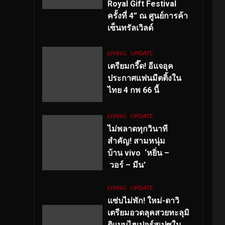
Royal Gift Festival
ครั้งที่ 4” ณ ศูนย์การค้า
เซ็นทรัลเวิลด์
LIVING
UPDATE
เตรียมกรี๊ด! อีแจอุค
ประกาศแฟนมีตติ้งใน
ไทย 4 กพ 66 นี้
LIVING
UPDATE
ไม่พลาดทุกวินาที
สำคัญ
! สามหนุ่ม
บ้าน vivo ‘หยิ่น –
วอร์ – มีน’
LIVING
UPDATE
แซ่บไม่พัก! ใหม่-ดาวิ
เตรียมอวดลุคสวยทะลุมิ
ติแบบไฮเปอร์สเปซใน