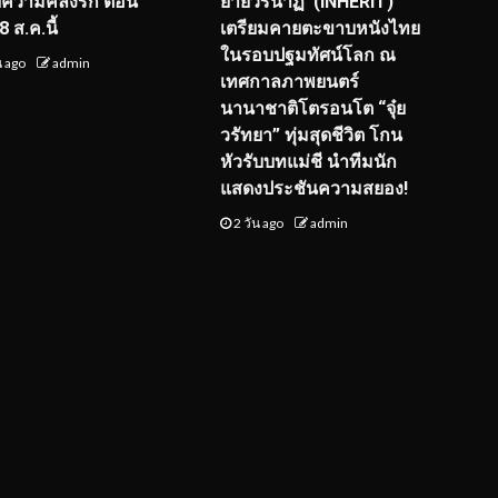
์ฟความคลั่งรัก ตอน
ยายวรนาฏ’ (INHERIT)
 ส.ค.นี้
เตรียมคายตะขาบหนังไทย
ในรอบปฐมทัศน์โลก ณ
น ago
admin
เทศกาลภาพยนตร์
นานาชาติโตรอนโต “จุ๋ย
วรัทยา” ทุ่มสุดชีวิต โกน
หัวรับบทแม่ชี นำทีมนัก
แสดงประชันความสยอง!
2 วัน ago
admin