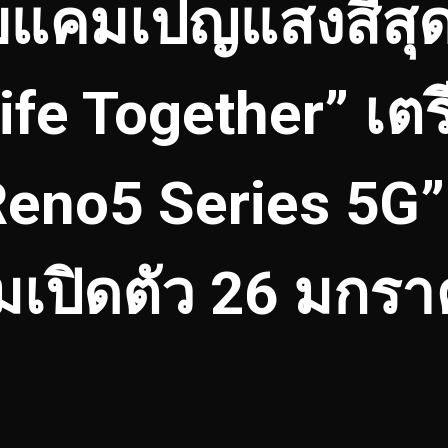
บแคมเปญแสงสีสุ
ife Together” เต
no5 Series 5G” ร
มเปิดตัว 26 มกราค