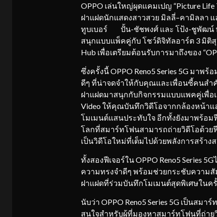
OPPO เล่นใหญ่ผุดแคมเปญ “Picture Life Tog
ฝาแฝดนักแสดงสาวสวย มิลลี่–คามิลลา และ
ทูบเบอร์ ปั้น-ชัชพงศ์ และ โป้ง-ชูพัฒ
สนุกแบบแพ็คคู่กับ โชว์ดิจิทัลอาร์ต 3 มิ
Hub เพื่อเตรียมต้อนรับการมาถึงของ “OPPO
ซึ่งครั้งนี้ OPPO Reno5 Series 5G มาพร้อ
ดีๆ ที่น่าจดจำให้กับคุณและเพื่อนซี้คนสำ
ฝาแฝดมาสนุกกับกิจกรรมแบบแพคคู่เพื่อเก็
Video ให้คุณบันทึกวิดีโอจากกล้องหน้าแ
โมเมนต์แสนประทับใจ อีกทั้งยังมาพร้อมฟี
โลกที่สมาร์ทโฟนสามารถถ่ายวิดีโอด้วยฟีเจ
เป็นวิดีโอใหม่ที่เต็มไปด้วยพลังการสร้างส
ทั้งสองฟีเจอร์ใน OPPO Reno5 Series 5Gไม่
ความทรงจำดีๆ พร้อมช่วยกระชับความสัมพั
ฝาแฝดที่ร่วมบันทึกโมเมนต์สุดพิเศษในครั้ง
นับว่า OPPO Reno5 Series 5G เป็นสมาร์ทโ
สนใจสำหรับผู้ที่มองหาสมาร์ทโฟนที่ถ่าย