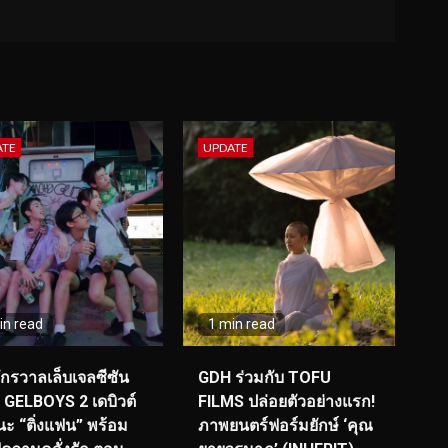
ATE
UPDATE
in read
1 min read
จักรวาลเล็บเจลซีซัน
GDH ร่วมกับ TOFU
! GELBOYS 2 เดบิวต์
FILMS ปล่อยตัวอย่างแรก!
ะ “ติ่งแฟน” พร้อม
ภาพยนตร์ฟอร์มยักษ์ ‘คุณ