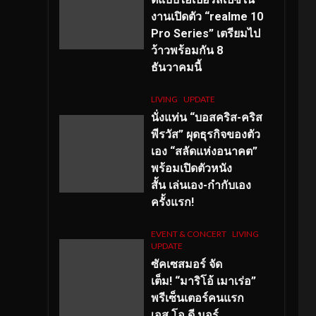
งานเปิดตัว “realme 10
Pro Series” เตรียมไป
ว้าวพร้อมกัน 8
ธันวาคมนี้
LIVING
UPDATE
นั่งแท่น “บอสคริส-คริส
พีรวัส” ผุดธุรกิจของตัว
เอง “สลัดแห่งอนาคต”
พร้อมเปิดตัวหนัง
สั้น เล่นเอง-กำกับเอง
ครั้งแรก!
EVENT & CONCERT
LIVING
UPDATE
ซัคเซสมอร์ จัด
เต็ม
!
“มาริโอ้ เมาเร่อ”
พรีเซ็นเตอร์คนแรก
เอส
.โอ.ดี มอร์