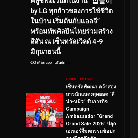
คลูซีฟอีเวนต์ในงาน “집들이
by LG ทุกก้าวของการใช้ชีวิต
ในบ้าน เริ่มต้นกับแอลจี”
พร้อมทัพศิลปินไทยร่วมสร้าง
สีสัน ณ เซ็นทรัลเวิลด์ 4-9
มิถุนายนนี้
2 เดือน ago
admin
LIVING
UPDATE
เซ็นทรัลพัฒนา คว้าสอง
สาวนักแสดงสุดฮอต “ลี
น่า-หมิว” รับภารกิจ
Campaign
Ambassador “Grand
Grand Sale 2026” ปลุก
เอเนอร์จี้มหกรรมช้อปก