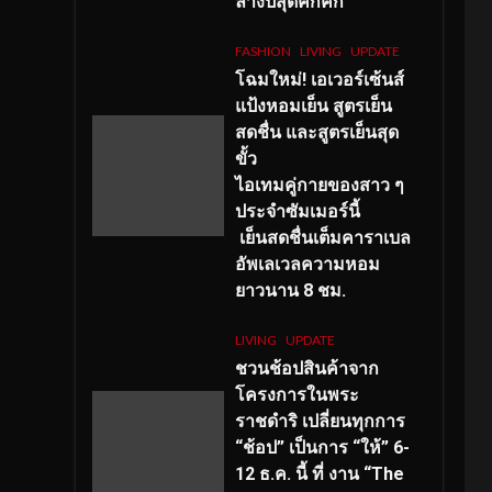
ลางปีสุดคึกคัก
FASHION
LIVING
UPDATE
โฉมใหม่
! เอเวอร์เซ้นส์
แป้งหอมเย็น สูตรเย็น
สดชื่น และสูตรเย็นสุด
ขั้ว
ไอเทมคู่กายของสาว ๆ
ประจำซัมเมอร์นี้
เย็นสดชื่นเต็มคาราเบล
อัพเลเวลความหอม
ยาวนาน
8
ชม.
LIVING
UPDATE
ชวนช้อปสินค้าจาก
โครงการในพระ
ราชดำริ เปลี่ยนทุกการ
“ช้อป” เป็นการ “ให้” 6-
12 ธ.ค. นี้ ที่ งาน “The