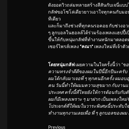
ดังยอดวิวถล่มทลายสร้างสีสันกับเจนี่แบบ
กลัฟขอโซโล่เดียวยาวเอาใจทุกคนกับมอบเพลง
ทีเดียว
และก็มาถึงช่วงที่ทุกคนรอคอย กับช่วงอว
ๆ ลูกบอลในฮอลล์ได้ร่วมร้องเพลงแฮปปี้เบ
ขึ้นให้กับหนุ่มกลัฟที่ทำงานหนักมาตลอ
เซอร์ไพรส์เพลง
“คณา”
เพลงใหม่ที่เจ้าต
โดยหนุ่มกลัฟ
เผยความในใจครั้งนี้ว่า
“ขอ
ความทรงจำดีดีของผมในปี
นี้อีกปีนะครับ
ผมได้กลับมาเจอพี่ ๆ ทุกคนอีกครั้ง ผมอบอ
คน วันนี้ทำให้ผมมความสุขมาก กับงานแ
ประเทศ ครั้งนี้ที่ไทยยังให้การต้อนรั
บกับต
ผมก็มี
เพลงเพราะ ๆ มาฝาก เป็นเพลงใหม่ช
โปรเจกต์ที่ให้ผมในวาระพิเศษนี้
ประทับใจม
ทำงานทุ
กงานเลยเพื่อ พี่ ๆ ลูกบอลของผม
Continue
Previous