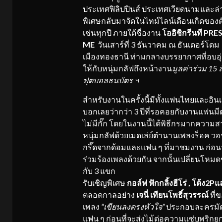
ประเทศฟิลิปปินส์ ประเทศเวียดนามและล่า
พิเศษกลับมาจัดในไทม์ไลน์เดือนเกิดของต
เช่นทุกปี ภายใต้ชื่องาน
โออิชิกรีนที
PRE
ME
วันเสาร์ที่ 3 ธันวาคม ณ ธันเดอร์โดม
เมืองทองธานี ท่ามกลางบรรยากาศที่อบอุ่
ให้กับหนุ่มกลัฟถึงหน้างาน
มูลค่าร่วม
15 
ฟุตบอลธนบัตร ฯ
สำหรับงานในครั้งนี้มีทั้งแฟนไทยและอิน
บอกเลยว่ากว่า 3 ปีที่รอคอยกับงานแฟนม
ไม่มีกั๊ก โดยในงานนี้ได้พิธีกรมากควา
หนุ่มกลัฟด้วยเมดเล่ย์ตำนานเพลงร็อค วอร
กรี๊ดจากด้อมและแฟน ๆ ที่มาชมงาน ก่อนจ
ร่วมร้องเพลงด้วยกัน จากนั้นเปลี่ยนโหม
กับ 3 แขก
รับเชิญพิเศษ
กอล์ฟ ฟักกลิ้งฮีโร่
, โต้ง2P
ตลอดกาลอย่าง
เจนี่ เทียนโพธิ์สุวรรณ์
ที่
เพลง
“เขียนลงตรงหัวใจ”
ประกอบละครมัดหั
แฟน ๆ ก่อนที่จะส่งไม้ต่อความแซ่บพริกยก