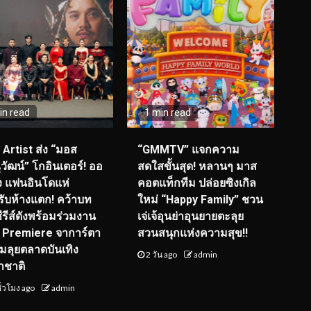
in read
1 min read
I Artist ส่ง “มอส
“GMMTV” แจกความ
วัฒน์” โกอินเตอร์! ออ
สดใสขั้นสุด! หลานๆ มาส
ุ่ง แฟนอินโดแห่
คอตแท็กทีม ปล่อยซิงเกิล
รับห้างแตก! คว้าบท
ใหม่ “Happy Family” ชวน
ซีรีส์ดังพร้อมร่วมงาน
เจ่เจ้อุนย่าอุนยายตะลุย
 Premiere จาการ์ตา
สวนสนุกแห่งความสุข!!
ยมลุยตลาดบันเทิง
2 วัน ago
admin
าชาติ
ั่วโมง ago
admin