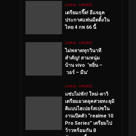
LIVING
UPDATE
เตรียมกรี๊ด! อีแจอุค
ประกาศแฟนมีตติ้งใน
ไทย 4 กพ 66 นี้
LIVING
UPDATE
ไม่พลาดทุกวินาที
สำคัญ
! สามหนุ่ม
บ้าน vivo ‘หยิ่น –
วอร์ – มีน’
LIVING
UPDATE
แซ่บไม่พัก! ใหม่-ดาวิ
เตรียมอวดลุคสวยทะลุมิ
ติแบบไฮเปอร์สเปซใน
งานเปิดตัว “realme 10
Pro Series” เตรียมไป
ว้าวพร้อมกัน 8