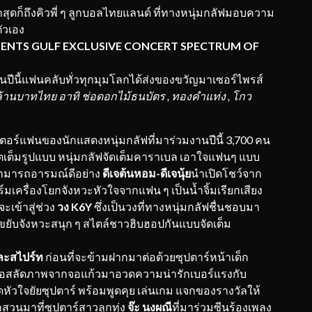
สุดก็ถึงคิวพี่ ๆ ลูกบอลไทยแลนด์ ที่ทางหนุ่มกลัฟมอบความ
ัวเอง
SENT
S
GULF EXCLUSIVE CONCERT SPECTRUM OF
นปีนี้แฟนคลับทั่วทุกมุมโลกได้ส่งของขวัญมาเซอร์ไพรส์
ล้านบาทไทย อาทิ ช่อดอกไม้ธนบัตร , ทองคำแท่ง , โกว
เตอร์แฟนของนักแสดงหนุ่มกลัฟที่มาร่วมงานปีนี้ 3,700 คน
ีตเต็มรูปแบบ หนุ่มกลัฟจัดเต็มคาราเบล เอาใจแฟนๆ แบบ
มสามารถอารมณ์ดีอย่าง
ดีเจต้นหอม-ดีเจนุ้ย
นำเปิดโชว์จาก
์มเครื่องโยกจังหวะหัวใจจากแฟน ๆ เป็นน้ำจิ้มเรียกเสียง
ะเข้าสู่ช่วง
วง
K6Y
ซึ่งเป็นวงที่ทางหนุ่มกลัฟชื่นชอบมา
ดขยับจังหวะสนุก ๆ สไตล์ชาวฮิบฮอปกันแบบจัดเต็ม
และสไปร์ท
ก่อนที่จะข้ามฝากมาต่อด้วยซุปตาร์หน้าเด็ก
ขอสลัดภาพจากจอแก้วมาอวดความน่ารักเบอร์แรงกับ
วใจยัยซุปตาร์ พร้อมพูดคุย เล่นเกม แจกของรางวัลให้
สวนมาที่ซุปตาร์สาวลูกทุ่ง
จ๊ะ นงผณี
ที่มาร่วมซีนร้องเพลง