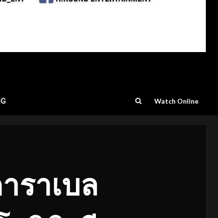
NG
Watch Online
มคาราเบล