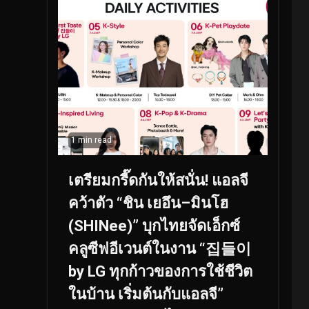
1 min read
เตรียมกรี๊ดกันให้สนั่น! แอลจี
คว้าตัว “ชิน เยอึน–มินโฮ
(SHINee)” บุกไทยจัดเอ็กซ์
คลูซีฟอีเวนต์ในงาน “집들이
by LG ทุกก้าวของการใช้ชีวิต
ในบ้าน เริ่มต้นกับแอลจี”