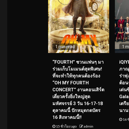
1 min read
1 m
“FOURTH” ชวนแฟนๆ มา
iQIY
ร่วมเก็บโมเมนต์สุดพิเศษ!
ภาณุ
ที่จะทำให้ทุกคนต้องร้อง
ร่าพ
“OH MY FOURTH
ต้อน
CONCERT” งานคอนเสิร์ต
เด่น
เดี่ยวครั้งยิ่งใหญ่สุด
Gala
มหัศจรรย์ 3 วัน 16-17-18
เตรี
ตุลาคมนี้ ปักหมุดกดบัตร
นาน
16 สิงหาคมนี้!!
16 ช
15 ชั่วโมง ago
admin