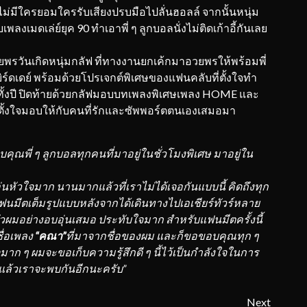
ไม่มีใครยอมใครรับเสียงปรบมือไปลั่นฮอลล์ จากนั้นหนุ่ม
เมดเล่ย์ยุค 90 ทำเอาพี่ ๆ ลูกบอลนั่งไม่ติดเก้าอี้กันเลย
ยพรวันเกิดหนุ่มกลัฟ ที่ทางงานยกเค้กมาอวยพรให้พร้อมพี่
ิร์ดเดย์ พร้อมด้วยโปรเจกต์พิเศษของแฟนคลับที่ตั้งใจทำ
ดทั้งปี ปิดท้ายด้วยกลัฟมอบบทเพลงพิเศษเพลง HOME และ
ัวตั้งใจมอบให้กับคนที่รักและซัพพอร์ตตนเองเสมอมา
บคุณพี่ ๆ ลูกบอลทุกคนที่มาอยู่ในชั่
วโมงพิเศษ มาอยู่ใน
ุ่นหัวใจมาก นานมากแล้วที่เราไม่ได้เจอกั
นแบบนี้ คิดถึงทุก
ฟนมีตเต็มรูปแบบหลั
งจากได้เดินทางไปเอเชียร์ทัวร์
หลาย
ัวผมอย่างอบอุ่นเสมอ ประทับใจมาก สำหรับแฟนมีตครั้งนี้
ื่อเพลง
“คณา”
ที่มาจากชื่อของผม และก็ขอขอบคุณทุก ๆ
าก ๆ ผมจะขอเก็บความรู้สึกดี ๆ นี้ไว้เป็นกำลังใจในการ
 แล้วเราจะพบกันอีกนะครับ”
Next