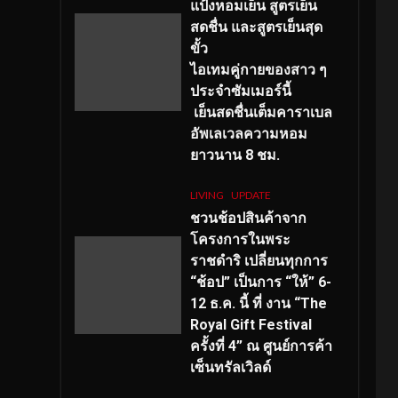
แป้งหอมเย็น สูตรเย็น
สดชื่น และสูตรเย็นสุด
ขั้ว
ไอเทมคู่กายของสาว ๆ
ประจำซัมเมอร์นี้
เย็นสดชื่นเต็มคาราเบล
อัพเลเวลความหอม
ยาวนาน
8
ชม.
LIVING
UPDATE
ชวนช้อปสินค้าจาก
โครงการในพระ
ราชดำริ เปลี่ยนทุกการ
“ช้อป” เป็นการ “ให้” 6-
12 ธ.ค. นี้ ที่ งาน “The
Royal Gift Festival
ครั้งที่ 4” ณ ศูนย์การค้า
เซ็นทรัลเวิลด์