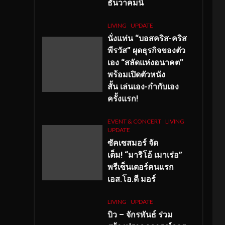
ธันวาคมนี้
LIVING
UPDATE
นั่งแท่น “บอสคริส-คริส
พีรวัส” ผุดธุรกิจของตัว
เอง “สลัดแห่งอนาคต”
พร้อมเปิดตัวหนัง
สั้น เล่นเอง-กำกับเอง
ครั้งแรก!
EVENT & CONCERT
LIVING
UPDATE
ซัคเซสมอร์ จัด
เต็ม
!
“มาริโอ้ เมาเร่อ”
พรีเซ็นเตอร์คนแรก
เอส
.โอ.ดี มอร์
LIVING
UPDATE
บิว – จักรพันธ์ ร่วม