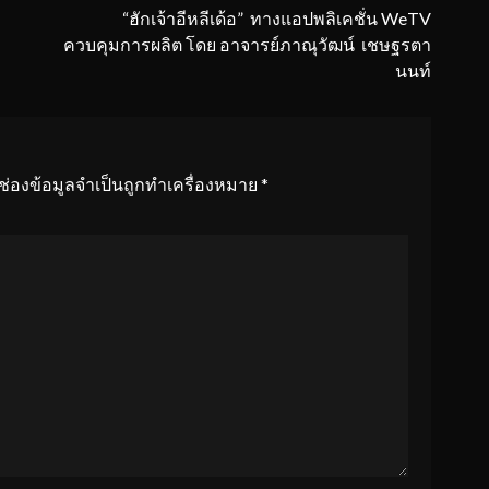
“ฮักเจ้าอีหลีเด้อ” ทางแอปพลิเคชั่น WeTV
ควบคุมการผลิต โดย อาจารย์ภาณุวัฒน์ เชษฐรตา
นนท์
ช่องข้อมูลจำเป็นถูกทำเครื่องหมาย
*