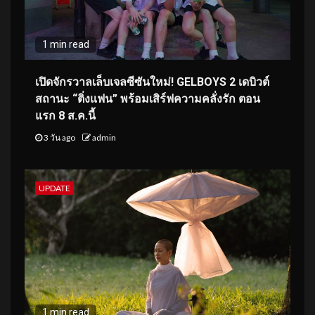
1 min read
เปิดจักรวาลเล็บเจลซีซันใหม่! GELBOYS 2 เดบิวต์
สถานะ “ติ่งแฟน” พร้อมเสิร์ฟความคลั่งรัก ตอน
แรก 8 ส.ค.นี้
3 วัน ago
admin
UPDATE
1 min read