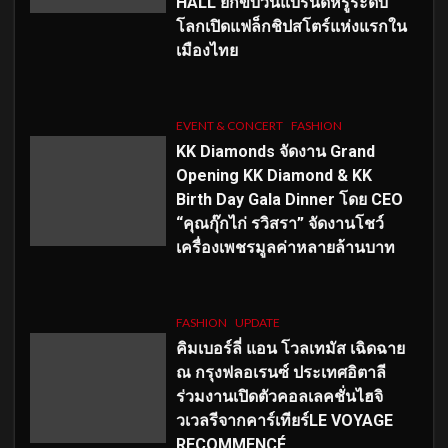
HALL ยกขบวนแบรนด์หรูระดับ
โลกเปิดแฟล็กชิปสโตร์แห่งแรกใน
เมืองไทย
EVENT & CONCERT
FASHION
KK Diamonds จัดงาน Grand
Opening KK Diamond & KK
Birth Day Gala Dinner โดย CEO
“คุณกุ๊กไก่ รวิสรา” จัดงานโชว์
เครื่องเพชรมูลค่าหลายล้านบาท
FASHION
UPDATE
คิมเบอร์ลี่ แอน โวลเทมัส เฉิดฉาย
ณ กรุงฟลอเรนซ์ ประเทศอิตาลี
ร่วมงานเปิดตัวคอลเลคชั่นไฮจิ
วเวลรีจากคาร์เทียร์LE VOYAGE
RECOMMENCÉ