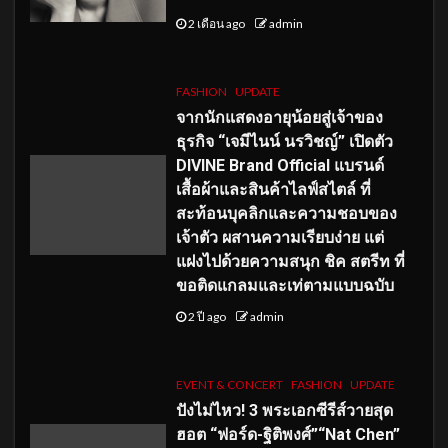
2 เดือน ago
admin
FASHION
UPDATE
จากนักแสดงอายุน้อยสู่เจ้าของ
ธุรกิจ “เจมีไนน์ นรวิชญ์” เปิดตัว
DIVINE Brand Official แบรนด์
เสื้อผ้าและสินค้าไลฟ์สไตล์ ที่
สะท้อนบุคลิกและความชอบของ
เจ้าตัว ผสานความเรียบง่าย แต่
แฝงไปด้วยความสนุก ชิค สตรีท ที่
ขอติดแกลมและเท่ตามแบบฉบับ
2 ปี ago
admin
EVENT & CONCERT
FASHION
UPDATE
ปังไม่ไหว! 3 พระเอกซีรีส์วายสุด
ฮอต “ฟอร์ด-ฐิติพงศ์”“Nat Chen”