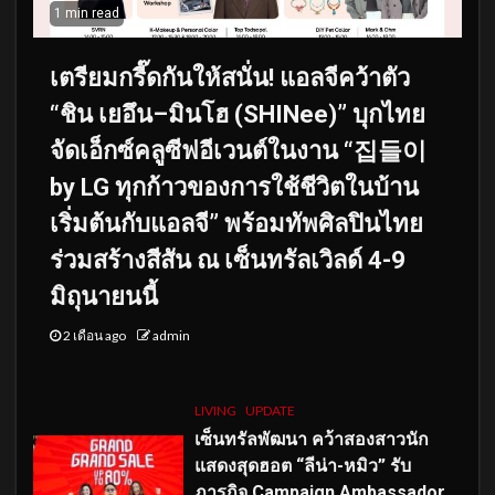
1 min read
เตรียมกรี๊ดกันให้สนั่น! แอลจีคว้าตัว
“ชิน เยอึน–มินโฮ (SHINee)” บุกไทย
จัดเอ็กซ์คลูซีฟอีเวนต์ในงาน “집들이
by LG ทุกก้าวของการใช้ชีวิตในบ้าน
เริ่มต้นกับแอลจี” พร้อมทัพศิลปินไทย
ร่วมสร้างสีสัน ณ เซ็นทรัลเวิลด์ 4-9
มิถุนายนนี้
2 เดือน ago
admin
LIVING
UPDATE
เซ็นทรัลพัฒนา คว้าสองสาวนัก
แสดงสุดฮอต “ลีน่า-หมิว” รับ
ภารกิจ Campaign Ambassador