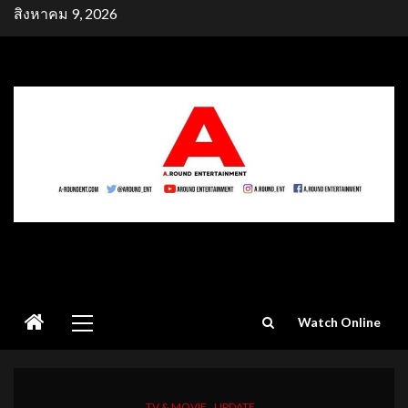
Skip
สิงหาคม 9, 2026
to
content
Primary
Watch Online
Menu
TV & MOVIE
UPDATE