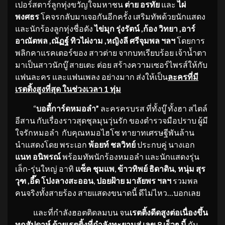
เปอร์สตาร์ลูกทุ่งขวัญใจมหาชน
ต่าย อรทัย
และ
ไผ่
พงศธร
โคจรกลับมาเจอกันอีกครั้ง เสริมทัพด้วยนักแสดง
และนักร้องลูกทุ่งชื่อดัง
ไข่มุก รุ่งรัตน์
,ก้อง วิทยา ,อาร์
อาณัตพล ,ณัฏฐ์ ทิวไผ่งาม ,หญิงลี ศรีจุมพล ฯลฯ
โดยการ
พลิกคาแรคเตอร์ของ สาวต่าย จากบทเรียบร้อย เจ้าน้ำตา
มาเป็นสาวนักบู๊ สายเตะ ต่อย สร้างความเซอร์ไพรส์ให้กับ
แฟนละคร และแฟนเพลง อย่างมาก ส่งให้เป็น
ละครที่มี
เรตติ้งสูงที่สุด ในช่วงเวลา
1 ทุ่ม
“
บอดี้การ์ดหมอลำ”
ละครครบรส ที่ทั้งบู๊ ทั้งฮา สไตล์
อีสาน กับเรื่องราวสุดชุลมุนวุ่นรัก ของตำรวจมือปราบ ผู้มี
ใจรักหมอลำ กับคุณหมอไฮโซ ทายาทเศรษฐีพันล้าน
นำแสดงโดย พระเอก
พ้อยท์ ชลวิทย์
ประกบคู่ นางเอก
แนท อนิพรณ์
พร้อมทัพนักร้องหมอลำ และนักแสดงรุ่น
เล็ก-รุ่นใหญ่ อาทิ
แซ็ค ชุมแพ
,
ข้าวทิพย์ ธิดาดิน, หนุ่ม สุร
วุฑ ,
อี๊ด โปงลางสะออน
,
ปอยฝ้าย มาลัยพร
ฯลฯ
รวมพล
คนจริงทั้งสายร้อง สายแสดงขนาดนี้ ดีไม่ไหว…บอกเลย
และที่กำลังฮอตติดลมบน จน
เรตติ้งดีดสูงต่อเนื่องขึ้น
ทุกสัปดาห์ ด้วยเรตติ้งที่กำลังทะยานสู่ เลข
8 เร็วๆ นี้
กับ