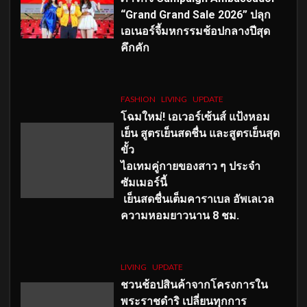
“Grand Grand Sale 2026” ปลุก
เอเนอร์จี้มหกรรมช้อปกลางปีสุด
คึกคัก
FASHION
LIVING
UPDATE
โฉมใหม่
! เอเวอร์เซ้นส์ แป้งหอม
เย็น สูตรเย็นสดชื่น และสูตรเย็นสุด
ขั้ว
ไอเทมคู่กายของสาว ๆ ประจำ
ซัมเมอร์นี้
เย็นสดชื่นเต็มคาราเบล อัพเลเวล
ความหอมยาวนาน
8
ชม.
LIVING
UPDATE
ชวนช้อปสินค้าจากโครงการใน
พระราชดำริ เปลี่ยนทุกการ