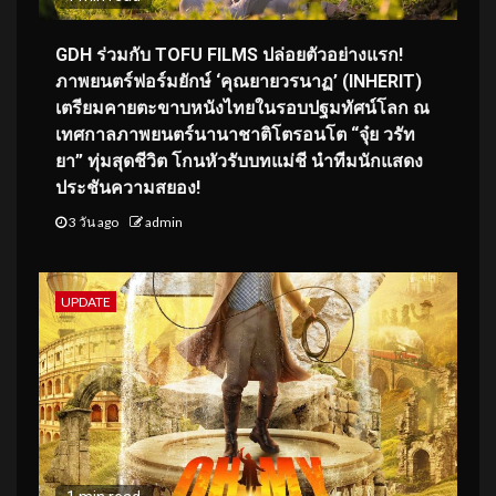
GDH ร่วมกับ TOFU FILMS ปล่อยตัวอย่างแรก!
ภาพยนตร์ฟอร์มยักษ์ ‘คุณยายวรนาฏ’ (INHERIT)
เตรียมคายตะขาบหนังไทยในรอบปฐมทัศน์โลก ณ
เทศกาลภาพยนตร์นานาชาติโตรอนโต “จุ๋ย วรัท
ยา” ทุ่มสุดชีวิต โกนหัวรับบทแม่ชี นำทีมนักแสดง
ประชันความสยอง!
3 วัน ago
admin
UPDATE