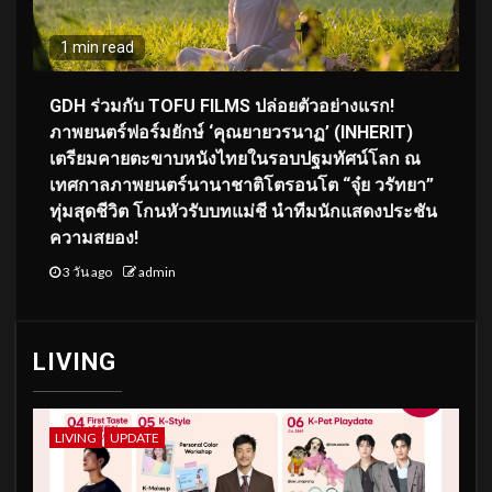
1 min read
GDH ร่วมกับ TOFU FILMS ปล่อยตัวอย่างแรก!
ภาพยนตร์ฟอร์มยักษ์ ‘คุณยายวรนาฏ’ (INHERIT)
เตรียมคายตะขาบหนังไทยในรอบปฐมทัศน์โลก ณ
เทศกาลภาพยนตร์นานาชาติโตรอนโต “จุ๋ย วรัทยา”
ทุ่มสุดชีวิต โกนหัวรับบทแม่ชี นำทีมนักแสดงประชัน
ความสยอง!
3 วัน ago
admin
LIVING
LIVING
UPDATE