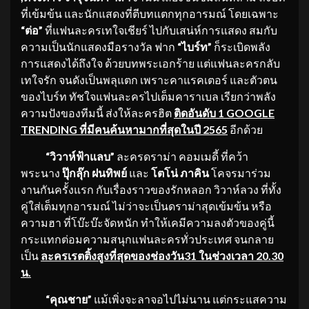
ที่เข้มข้น และนักแสดงที่ตีบทแตกทุกอารมณ์ โดยเฉพาะ
“ต่อ”
ที่แฟนละครเทใจเชียร์ ไปกับเสน่ห์การแสดง สมกับ
ความเป็นนักแสดงมือรางวัล ฟาก
“ไบร์ท”
ก็ระเบิดพลัง
การแสดงได้ถึงใจ ด้วยบทพระเอกร้าย แต่แฟนละครกลับ
เทใจรัก จนดังเป็นพลุแตก เพราะคาแรคเตอร์ และตัวตน
ของไบร์ท ทัชใจแฟนละครไปเต็มคาราเบล เรียกว่าพลัง
ความปังของทีมนี้ ส่งให้ละครฮิต
ติดอันดับ
1 GOOGLE
TRENDING ที่มีคนค้นหามากที่สุดในปี 2565
อีกด้วย
“วิวาห์ฟ้าแลบ”
ละครดราม่า คอมเมดี้ ที่คว้า
พระนาง
ปุ๊กลุ๊ก ฝนทิพย์
และ
โตโน่ ภาคิน
โคจรมาร่วม
งานกันครั้งแรก กับเรื่องราวของรักหลอก วิวาห์ลวง ที่ทั้ง
คู่ใส่เต็มทุกอารมณ์ ไม่ว่าจะเป็นดราม่าสุดเข้มข้น หรือ
ความฮา ที่โบ๊ะบ๊ะจัดหนัก ทำให้เคมีความลงตัวของคู่นี้
กระแทกต่อมความสนุกแฟนละครทั่วประเทศ จนกลาย
เป็น
ละครเรตติ้งสูงที่สุดของช่องวัน
31 ในช่วงเวลา 20.30
น.
“คุณชาย”
แม้เพิ่งจะลาจอไปไม่นาน แต่กระแสความ