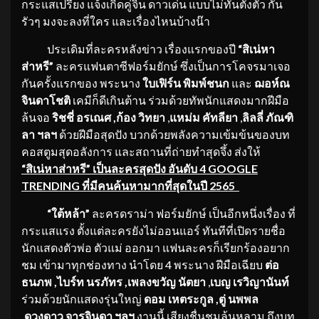
กระแสเปรี้ยง แจ้งเกิดคู่จิ้น ดาวเด่น แบบไม่ทันตั้งตัว กัน
รัวๆ มงจะลงที่ใคร และเรื่องไหนบ้างน๊า
ประเดิมที่ละครหลังข่าว เรื่องแรกของปี
“สิเน่หา
ส่าหรี”
ละครแฟนตาซีฟอร์มยักษ์ ซึ่งเป็นการโคจรมาเจอ
กันครั้งแรกของ พระนาง
ใบเฟิร์น พิมพ์ชนก
และ
ฌอห์ณ
จินดาโชติ
เคมีก็ดีเกินต้าน ร่วมด้วยทัพนักแสดงมากฝีมือ
ล้นจอ
ริชชี่ อรเณศ ,ก้อง วิทยา
,
แหม่ม คัทลียา
,
ลิลลี่ ภัณฑิ
ลา ฯลฯ
ด้วยฝีมือสุดปัง บวกด้วยพลังความเข้มข้นของบท
คอสตูมสุดอลังการ และสถานที่ถ่ายทำสุดจึ้ง ส่งให้
“สิเน่หาส่าหรี” เป็นละครสุดปัง อันดับ
4 GOOGLE
TRENDING ที่มีคนค้นหามากที่สุดในปี 2565
“ใต้หล้า”
ละครดราม่า ฟอร์มยักษ์ เป็นอีกหนึ่งเรื่อง ที่
กระแสแรง ตั้งแต่ละครยังไม่ออนแอร์ ทันทีที่เปิดรายชื่อ
นักแสดงตัวพ่อ ตัวแม่ ออกมา แฟนละครก็เรียกร้องอยาก
ชม เข้ามาทุกช่องทาง นำโดย 4 พระนาง ฝีมือเฉียบ
ต่อ
ธนภพ ,ไบร์ท นรภัทร ,เพลงขวัญ นัตยา
,
เบญ เรวิญานันท์
ร่วมด้วยนักแสดงรุ่นใหญ่
ดอม เหตระกูล ,ตู่ นพพล
,ดวงดาว จารุจินดา ฯลฯ
งานนี้ เสียงชื่นชมล้นหลาม ถึงบท