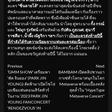
ละคร
“ซิ่นลายโส้”
ละครดราม่าสุดเข้มข้นส่งท้ายปี ที่ขน
ทัพนักแสดง มาสาดอารมณ์ใส่กันเต็มเหนี่ยว กับเรื่องราว
ปมครอบครัวที่พลัดพราก ซึ่งมีเพียงผ้าซิ่นลายโส้ ที่จะ
ทำให้พวกเค้าได้กลับมาเจอกัน นำโดย คู่พระนาง
กั้ง กรณ์
และ
ไข่มุก รุ่งรัตน์
เสริมทัพด้วย
กัปตัน ภูธเนศ
, สุนารี
ราชสีมา ,น้ำผึ้ง ณัฐริกา ฯลฯ
เรียกว่า
เป็นละครส่งท้ายปีนี้
ที่กำลังได้รับความนิยมจากแฟนละครต่อเนื่อง
เชื่อว่า
ความสนุก สุดเข้มข้น จะส่งให้ละครเรื่องนี้ โกยเรตติ้ง 2
หลัก เป็นของขวัญส่งท้ายปีนี้ ได้ไม่ยาก แน่นอน
Continue
Previous
Next
‘
GMM SHOW’ เตรียมพา
BAMBAM เปิดคลิปชวนอา
Reading
‘พัค จินยอง’ (PARK JIN
กาเซ่ทั่วโลกมาสนุกในโลก
YOUNG) ลัดฟ้ามาเปิดโซโล่
Metaverse พร้อมเบื้องหลัง
เอเชียแฟนคอนเสิร์ตทัวร์
สุดล้ำใน “HypeType
ในงาน ‘2023 PARK JIN
Metaverse Concert”
YOUNG FANCONCERT
‘RENDEZVOUS’ IN