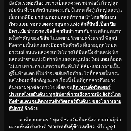
ปัง ยังแรงต่อเนื่อง เพราะเป็นละครดราม่าฟอร์มใหญ่ สุด
เข้มข้น ที่รวมทัพนักแสดงระดับขั้นเทพ ทั้งรุ่นใหญ่ และรุ่น
เล็กมากฝีมือ มาถ่ายทอดบทสุดท้าทาย นำโดย
ฟิล์ม ธน
ภัทร ,แจม รชตะ ,ตงตง กฤษกร ,แท่ง
ศักดิ์สิทธิ์ ,ป๊อก ปิย
ธิดา
,เป้ย ปานวาด ,มิลลี่ คามิลล่า ฯลฯ
กับการพลิกบทบาท
ครั้งสำคัญ ของ
ฟิล์ม
ในบทชายรักชายครั้งแรกนี้ พิสูจน์
ถึงความเป็นนักแสดงมืออาชีพตัวจริง ที่เอาอยู่ทุกโหมด
อารมณ์ จนแฟนละครเทใจโหวตให้ยืนหนึ่ง ตำแหน่ง นัก
แสดงนำชายแห่งปี ฟากนักแสดงหนุ่มน้องใหม่
แจม
ก็ฮอต
ไม่เบา เพราะกระแสความฟิน ดันให้ ฟิล์ม-แจม กลายเป็น
คู่จิ้นห้างแตก ที่ไม่ว่าจะขยับหรือทำอะไร ก็กลายเป็นกระ
แสไปหมด ที่สำคัญ ละครเรื่องนี้ เป็นที่ถูกกล่าวถึงอย่าง
ล้นหลามทุกช่องทางโซเชี่ยล จน
ติดเทรนด์ทวิตเตอร์
ประเทศไทยอันดับ
1 ทุกสัปดาห์ รวมถึงความปัง ยังดังไกล
ถึงต่างแดน จนติดเทรนด์ทวิตเตอร์อันดับ 1 ของโลก หลาย
สัปดาห์
อีกด้วย
มาที่ฟากละคร 1 ทุ่ม ที่ช่องวัน ยืนหนึ่งความเป็นผู้นำ
คอนเท้นต์ เริ่มกันที่
“ทายาทพันธุ์ข้าวเหนียว
” ที่ได้คู่ซุป