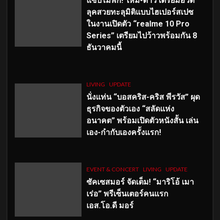
แซ่บไม่พัก! ใหม่-ดาวิ เตรียมอวด
ลุคสวยทะลุมิติแบบไฮเปอร์สเปซ
ในงานเปิดตัว “realme 10 Pro
Series” เตรียมไปว้าวพร้อมกัน 8
ธันวาคมนี้
LIVING
UPDATE
นั่งแท่น “บอสคริส-คริส พีรวัส” ผุด
ธุรกิจของตัวเอง “สลัดแห่ง
อนาคต” พร้อมเปิดตัวหนังสั้น เล่น
เอง-กำกับเองครั้งแรก!
EVENT & CONCERT
LIVING
UPDATE
ซัคเซสมอร์ จัดเต็ม
!
“มาริโอ้ เมา
เร่อ” พรีเซ็นเตอร์คนแรก
เอส
.โอ.ดี มอร์