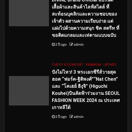
เสื้อผ้าและสินค้าไลฟ์สไตล์ ที่
สะท้อนบุคลิกและความชอบของ
เจ้าตัว ผสานความเรียบง่าย แต่
แฝงไปด้วยความสนุก ชิค สตรีท ที่
ขอติดแกลมและเท่ตามแบบฉบับ
2 ปี ago
admin
EVENT & CONCERT
FASHION
UPDATE
ปังไม่ไหว! 3 พระเอกซีรีส์วายสุด
ฮอต “ฟอร์ด-ฐิติพงศ์”“Nat Chen”
และ “โคเฮย์ ฮิงุจิ” (Higuchi
Kouhei)บินลัดฟ้าร่วมงาน SEOUL
FASHION WEEK 2024 ณ ประเทศ
เกาหลีใต้
2 ปี ago
admin