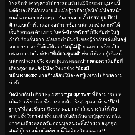
โรคจิต ที่ใครๆ ต่างให้การยอมรับในฝีมือของหนุ่มคนนี้
แต่ตัวเองก็ถึงกับหงายเงิบเมื่อรู้ว่าต้องบู๊หนักไม่น้อยหน้า
คนอื่น เล่นเอาเพื่อนๆ ฮากันกระจาย ทั้ง
เกรท บูม ป๊อป
มิว
แอบเม้าท์ว่านอกจอทำท่าซ้อมหนัก แต่เข้าฉากทีได้
เจ็บตัวตลอด ด้านสาว
“แคร์-
ฉัตรฑริกา”
ก็ถึงกับทำให้ผู้
กำกับร้องลั่นฉาก เมื่อเธอทำปืนจริงของผู้กำกับหล่นพื้นอยู่
หลายรอบ แต่ก็ได้แก้ตัวว่า
“หนูไม่รู้”
จนแทบจะร้องเป็น
เพลง และไฮไลท์กับ “
พี่เดี่ยว-ชูพงศ์”
ที่ทำให้ฉากบู๊เรื่องนี้
หนักหน่วงสมจริง จนหนุ่มเกรทออกปากตลอดว่านับถือพี่
เดี่ยวสุดๆ และยังมีน้องใหม่อย่าง
“น้องมิ
นมิน
BNK48”
มาสร้างสีสันให้ละครบู๊แทรกไปด้วยความ
น่ารัก
ปิดท้ายกันไปด้วย Ep.4 สาว
“บูม-สุภาพร”
ที่ต้องมารับบท
เป็นสาวเรียบร้อยซึ่งต่างจากตัวจริงสุดๆ และด้าน
“ป๊อป-
ฐากูร”
ที่ต้องชื่นชมถึงขนาดอยากทำถ้วยรางวัลให้ กับ
ความตั้งใจถ่ายทำตั้งแต่เช้ายันดึก กับฉากบู๊สุดทรหดรัน
ยาวคนเดียวตลอดวัน ก่อนทุกคนจะทิ้งท้ายว่า สนุกสุด
มันส์ บู๊กระหน่ำสไตล์ค่ายนี้ ไม่ผิดหวัดแน่นอน !!