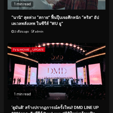
1 min read
“นานิ” สุดห่วง “สกาย” ฟื้นปุ๊บเจอศึกหนัก “คริส” อัป
เลเวลพลังเทพ ในซีรีส์ “WU อู”
2 เดือน ago
admin
TV & MOVIE
UPDATE
1 min read
‘ดูมันดิ’ สร้างปรากฏการณ์ครั้งใหม่! DMD LINE UP