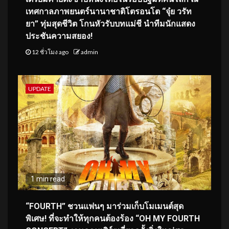
เทศกาลภาพยนตร์นานาชาติโตรอนโต “จุ๋ย วรัท
ยา” ทุ่มสุดชีวิต โกนหัวรับบทแม่ชี นำทีมนักแสดง
ประชันความสยอง!
12 ชั่วโมง ago
admin
UPDATE
1 min read
“FOURTH” ชวนแฟนๆ มาร่วมเก็บโมเมนต์สุด
พิเศษ! ที่จะทำให้ทุกคนต้องร้อง “OH MY FOURTH