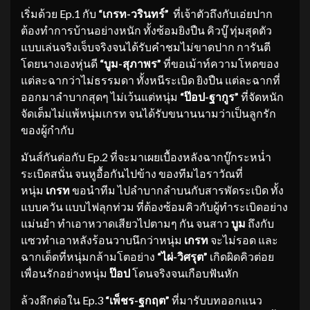
เริ่มด้วย Ep.1 กับ
“เกรท-วรินทร์”
ที่เจ้าตัวถึงกับเอ่ยปาก
ต้องทำการบ้านอย่างหนัก ทั้งซ้อมยิงปืน คิวบู๊ ทุ่มสุดตัว
แบบเล่นจริงเจ็บจริงจนได้รับคำชมไม่ขาดปาก การันตี
โดยนางเองหุ่นดี
“บูม-สุภาพร”
ที่ขอเม้าท์ความโหดของ
แต่ละฉากว่าไม่ธรรมดา ทั้งหนีระเบิด ยิงปืน แต่ละฉากที่
ออกมาลำบากสุดๆ ไม่เว้นแต่หนุ่ม
“ป๊อป-ฐากูร”
ที่จัดหนัก
จัดเต็มไม่แพ้หนุ่มเกรท จนได้รับขนานนามว่าเป็นลูกรัก
ของผู้กำกับ
มันส์กันต่อกับ Ep.2 ที่จะมาเผยเบื้องหลังฉากบู๊กระหน่ำ
ระเบิดสนั่น จนหูอื้อกันไปข้าง ของทีมไอราวัณที่
หนุ่ม
เกรท
ขอนำทีม ไปลำบากลำบนกับสารพัดระเบิด ทั้ง
แบบควัน แบบไฟลุกท่วม ที่ต้องซ้อมคิวกับผู้ทำระเบิดอย่าง
แม่นยำ ทำเอาหวาดเสียวไปตามๆ กัน จนสาว
บูม
ถึงกับ
แซวทำเอาหลังร้อนวาบนึกว่าหนุ่ม
เกรท
จะไม่รอด และ
ฉากเด็ดที่หนุ่มกล้ามโตอย่าง
“ไผ่
-วิศรุต”
เกิดผิดคิวต่อย
เพื่อนรักอย่างหนุ่ม
ป๊อป
โดนจริงจนเกือบฟันหัก
ล้วงลึกต่อใน Ep.3
“เพ็ชร-ฐกฤต
”
ที่มารับบทออกแนว