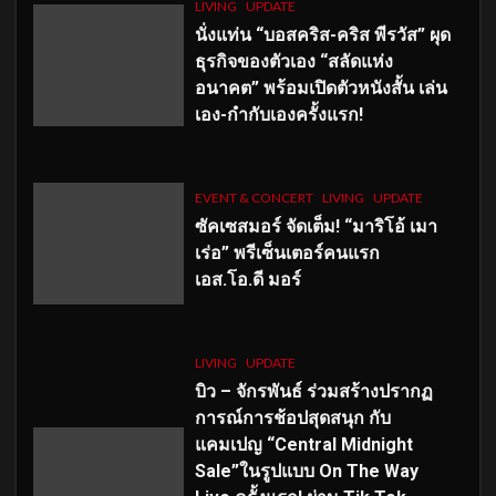
LIVING
UPDATE
นั่งแท่น “บอสคริส-คริส พีรวัส” ผุด
ธุรกิจของตัวเอง “สลัดแห่ง
อนาคต” พร้อมเปิดตัวหนังสั้น เล่น
เอง-กำกับเองครั้งแรก!
EVENT & CONCERT
LIVING
UPDATE
ซัคเซสมอร์ จัดเต็ม
!
“มาริโอ้ เมา
เร่อ” พรีเซ็นเตอร์คนแรก
เอส
.โอ.ดี มอร์
LIVING
UPDATE
บิว – จักรพันธ์ ร่วมสร้างปรากฏ
การณ์การช้อปสุดสนุก กับ
แคมเปญ “Central Midnight
Sale”ในรูปแบบ On The Way