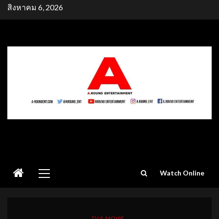
Skip
สิงหาคม 6, 2026
to
content
Primary
Watch Online
Menu
TV & MOVIE