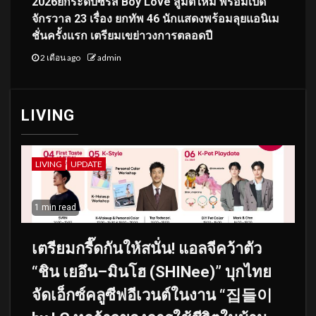
2026ยกระดับซีรีส์ Boy Love สู่มิติใหม่ พร้อมเปิด
จักรวาล 23 เรื่อง ยกทัพ 46 นักแสดงพร้อมลุยแอนิเม
ชั่นครั้งแรก เตรียมเขย่าวงการตลอดปี
2 เดือน ago
admin
LIVING
LIVING
UPDATE
1 min read
เตรียมกรี๊ดกันให้สนั่น! แอลจีคว้าตัว
“ชิน เยอึน–มินโฮ (SHINee)” บุกไทย
จัดเอ็กซ์คลูซีฟอีเวนต์ในงาน “집들이