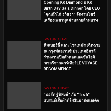
Opening KK Diamond & KK
Birth Day Gala Dinner โดย CEO
“คุณกุ๊กไก่ รวิสรา” จัดงานโชว์
เครื่องเพชรมูลค่าหลายล้านบาท
FASHION
UPDATE
คิมเบอร์ลี่ แอน โวลเทมัส เฉิดฉาย
ณ กรุงฟลอเรนซ์ ประเทศอิตาลี
ร่วมงานเปิดตัวคอลเลคชั่นไฮจิ
วเวลรีจากคาร์เทียร์LE VOYAGE
RECOMMENCÉ
FASHION
UPDATE
“ฟอร์ด ฐิติพงษ์” กับ “Trofi”
แบรนด์เสื้อผ้าที่ใฝ่ฝันมาตั้งแต่เด็ก