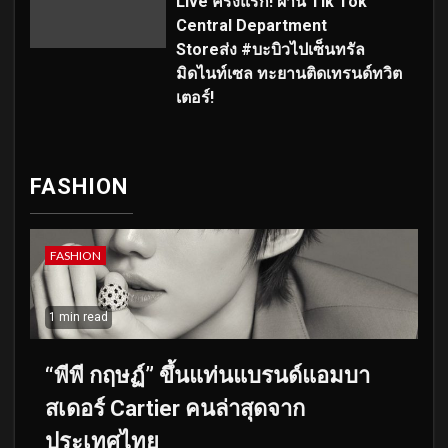
Live ครั้งแรก! ผ่าน Tik Tok
Central Department
Storeส่ง #บะบิวไปเซ็นทรัล
มิดไนท์เซล ทะยานติดเทรนด์ทวิต
เตอร์!
FASHION
FASHION
1 min read
“พีพี กฤษฏ์” ขึ้นแท่นแบรนด์แอมบา
สเดอร์ Cartier คนล่าสุดจาก
ประเทศไทย