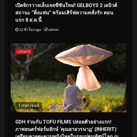
เปิดจักรวาลเล็บเจลซีซันใหม่! GELBOYS 2 เดบิวต์
สถานะ “ติ่งแฟน” พร้อมเสิร์ฟความคลั่งรัก ตอน
แรก 8 ส.ค.นี้
12 ชั่วโมง ago
admin
UPDATE
1 min read
GDH ร่วมกับ TOFU FILMS ปล่อยตัวอย่างแรก!
ภาพยนตร์ฟอร์มยักษ์ ‘คุณยายวรนาฏ’ (INHERIT)
เตรียมคายตะขาบหนังไทยในรอบปฐมทัศน์โลก ณ