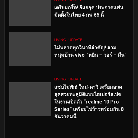
เตรียมกรี๊ด! อีแจอุค ประกาศแฟน
มีตติ้งในไทย 4 กพ 66 นี้
LIVING
UPDATE
ไม่พลาดทุกวินาทีสำคัญ
! สาม
หนุ่มบ้าน vivo ‘หยิ่น – วอร์ – มีน’
LIVING
UPDATE
แซ่บไม่พัก! ใหม่-ดาวิ เตรียมอวด
ลุคสวยทะลุมิติแบบไฮเปอร์สเปซ
ในงานเปิดตัว “realme 10 Pro
Series” เตรียมไปว้าวพร้อมกัน 8
ธันวาคมนี้