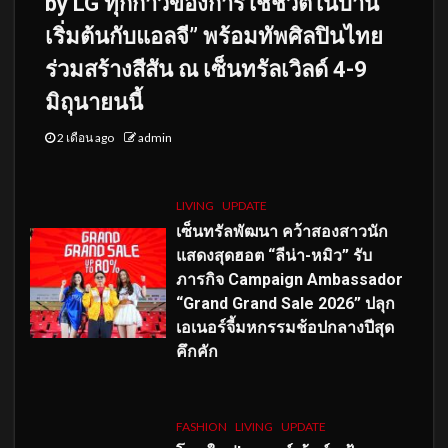
by LG ทุกก้าวของการใช้ชีวิตในบ้าน
เริ่มต้นกับแอลจี” พร้อมทัพศิลปินไทย
ร่วมสร้างสีสัน ณ เซ็นทรัลเวิลด์ 4-9
มิถุนายนนี้
2 เดือน ago
admin
LIVING
UPDATE
เซ็นทรัลพัฒนา คว้าสองสาวนัก
แสดงสุดฮอต “ลีน่า-หมิว” รับ
ภารกิจ Campaign Ambassador
“Grand Grand Sale 2026” ปลุก
เอเนอร์จี้มหกรรมช้อปกลางปีสุด
คึกคัก
FASHION
LIVING
UPDATE