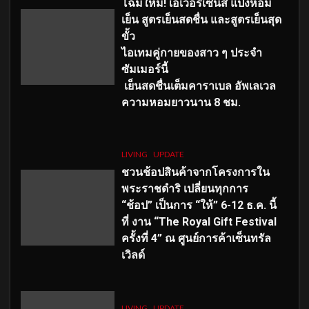
โฉมใหม่
! เอเวอร์เซ้นส์ แป้งหอม
เย็น สูตรเย็นสดชื่น และสูตรเย็นสุด
ขั้ว
ไอเทมคู่กายของสาว ๆ ประจำ
ซัมเมอร์นี้
เย็นสดชื่นเต็มคาราเบล อัพเลเวล
ความหอมยาวนาน
8
ชม.
LIVING
UPDATE
ชวนช้อปสินค้าจากโครงการใน
พระราชดำริ เปลี่ยนทุกการ
“ช้อป” เป็นการ “ให้” 6-12 ธ.ค. นี้
ที่ งาน “The Royal Gift Festival
ครั้งที่ 4” ณ ศูนย์การค้าเซ็นทรัล
เวิลด์
LIVING
UPDATE