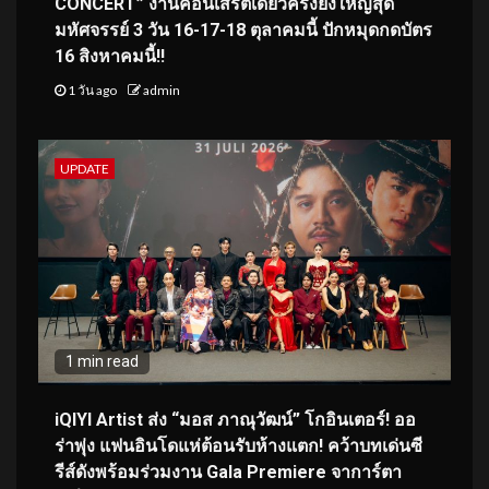
CONCERT” งานคอนเสิร์ตเดี่ยวครั้งยิ่งใหญ่สุด
มหัศจรรย์ 3 วัน 16-17-18 ตุลาคมนี้ ปักหมุดกดบัตร
16 สิงหาคมนี้!!
1 วัน ago
admin
UPDATE
1 min read
iQIYI Artist ส่ง “มอส ภาณุวัฒน์” โกอินเตอร์! ออ
ร่าพุ่ง แฟนอินโดแห่ต้อนรับห้างแตก! คว้าบทเด่นซี
รีส์ดังพร้อมร่วมงาน Gala Premiere จาการ์ตา