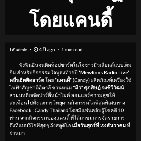
โดยแคนดี้
4 ปี ago
admin
1 min read
ฟังฟินอินจนติดท็อปชาร์ตในใจชาวมิวเลี่ยนส์แบบเต็ม
อิ่ม สำหรับกิจกรรมใจฟูส่งท้ายปี
“
Mewlions Radio Live”
คลื่นฮิตติดฮาร์ต
โดย
“แคนดี้”
(Candy) ผลิตภัณฑ์เครื่องใช้
ไฟฟ้าสัญชาติอิตาลี ชวนหนุ่ม
“มิว” ศุภศิษฏ์ จงชีวีวัฒน์
สวมบทดีเจจัดปาร์ตี้หน้าไมค์ ออนแอร์ความสุขให้
สะเทือนไปทั้งวงการวิทยุผ่านกิจกรรมไลฟ์สุดพิเศษทาง
Facebook : Candy Thailand โดยมีแฟนคลับผู้โชคดี 10
ท่าน จากกิจกรรมของแคนดี้ ที่ได้มาชมการจัดรายการ
ถึงที่แบบวีไอพีสุดๆ ถึงสตูดิโอ
เมื่อวันศุกร์ที่
23 ธันวาคม
ที่
ผ่านมา