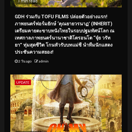
1 min read
GDH ร่วมกับ TOFU FILMS ปล่อยตัวอย่างแรก!
ภาพยนตร์ฟอร์มยักษ์ ‘คุณยายวรนาฏ’ (INHERIT)
เตรียมคายตะขาบหนังไทยในรอบปฐมทัศน์โลก ณ
เทศกาลภาพยนตร์นานาชาติโตรอนโต “จุ๋ย วรัท
ยา” ทุ่มสุดชีวิต โกนหัวรับบทแม่ชี นำทีมนักแสดง
ประชันความสยอง!
2 วัน ago
admin
UPDATE