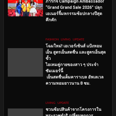
ภารกิจ Campaign Ambassador
“Grand Grand Sale 2026” ปลุก
เอเนอร์จี้มหกรรมช้อปกลางปีสุด
คึกคัก
FASHION
LIVING
UPDATE
โฉมใหม่
! เอเวอร์เซ้นส์ แป้งหอม
เย็น สูตรเย็นสดชื่น และสูตรเย็นสุด
ขั้ว
ไอเทมคู่กายของสาว ๆ ประจำ
ซัมเมอร์นี้
เย็นสดชื่นเต็มคาราเบล อัพเลเวล
ความหอมยาวนาน
8
ชม.
LIVING
UPDATE
ชวนช้อปสินค้าจากโครงการใน
พระราชดำริ เปลี่ยนทุกการ