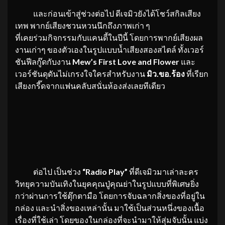
และก่อนเข้าสู่ช่วงต่อไป ดีเจมิวยังได้โชว์สกิลเสียง
เทพ พากย์เสียงชวนหวนนึกถึงภาพเก่า ๆ
ที่เคยร่วมกิจกรรมกับแคนดี้ในปีนี้ โดยการพากย์เสียงผล
งานเก่าๆ ของตัวเองในรูปแบบน้ำเสียงสองสไตล์ ทั้งเวอร์
ชันฟีลกู๊ดกับงาน
Mew’s First Love and Flower
และ
เวอร์ชันดุดันไม่เกรงใจใครสำหรับงาน
มิว.ขอ.ร้อง
ที่เรียก
เสียงกรี๊ดจากแฟนคลับสนั่นห้องส่งเลยทีเดียว
ต่อไป เป็นช่วง
“
Radio Play”
ที่ดีเจมิวมาเล่าละคร
วิทยุความบันเทิงในยุคคุณปู่คุณย่าในรูปแบบที่พิเศษยิ่ง
กว่าผ่านการใช้ตุ๊กตามือ โดยการจับฉลากสิ่งของที่อยู่ใน
กล่อง และนำสิ่งของเหล่านั้น มาใช้เป็นส่วนหนึ่งของเนื้อ
เรื่องที่ใช้เล่า โดยของในกล่องที่จะนำมาให้สุ่มจับนั้น แบ่ง