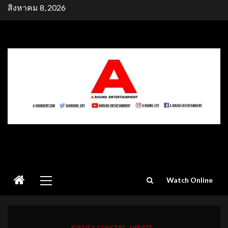
Skip
สิงหาคม 8, 2026
to
content
Primary
Watch Online
Menu
EVENT & CONCERT
UPDATE