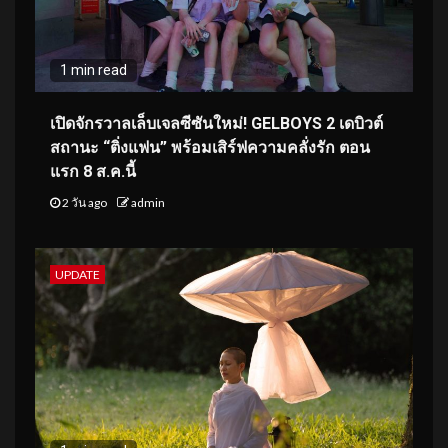
1 min read
เปิดจักรวาลเล็บเจลซีซันใหม่! GELBOYS 2 เดบิวต์
สถานะ “ติ่งแฟน” พร้อมเสิร์ฟความคลั่งรัก ตอน
แรก 8 ส.ค.นี้
2 วัน ago
admin
UPDATE