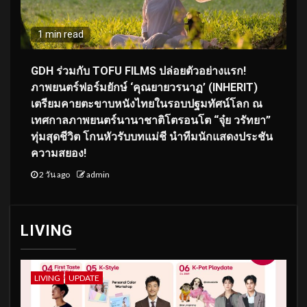
1 min read
GDH ร่วมกับ TOFU FILMS ปล่อยตัวอย่างแรก!
ภาพยนตร์ฟอร์มยักษ์ ‘คุณยายวรนาฏ’ (INHERIT)
เตรียมคายตะขาบหนังไทยในรอบปฐมทัศน์โลก ณ
เทศกาลภาพยนตร์นานาชาติโตรอนโต “จุ๋ย วรัทยา”
ทุ่มสุดชีวิต โกนหัวรับบทแม่ชี นำทีมนักแสดงประชัน
ความสยอง!
2 วัน ago
admin
LIVING
LIVING
UPDATE