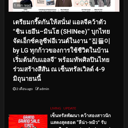
1 min read
เตรียมกรี๊ดกันให้สนั่น! แอลจีคว้าตัว
“ชิน เยอึน–มินโฮ (SHINee)” บุกไทย
จัดเอ็กซ์คลูซีฟอีเวนต์ในงาน “집들이
by LG ทุกก้าวของการใช้ชีวิตในบ้าน
เริ่มต้นกับแอลจี” พร้อมทัพศิลปินไทย
ร่วมสร้างสีสัน ณ เซ็นทรัลเวิลด์ 4-9
มิถุนายนนี้
2 เดือน ago
admin
LIVING
UPDATE
เซ็นทรัลพัฒนา คว้าสองสาวนัก
แสดงสุดฮอต “ลีน่า-หมิว” รับ