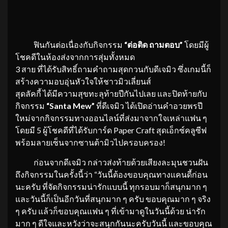
ฟินกันต่อเนื่องกับกิจกรรม
“ต่อติด ถามตอบ”
โดยมีผู้
โชคดีในห้องส่งจากการสุ่มทั้งหมด
3 สาย ที่ได้รับสิทธิ์ถามคำถามสุดกวนกับดีเจมิว ซึ่งเกมนี้ก็
สร้างความอบอุ่นหัวใจให้ชาวมิวเลี่ยนส์
สุดลัคกี้ ได้มีความสุขทะลุท้ายปีกันไปเลย และปิดท้ายกับ
กิจกรรม
“
Santa Mew”
ที่ดีเจมิว ได้เปิดอ่านคำอวยพรปี
ใหม่จากกิจกรรมทางออนไลน์ที่ส่งมาจากใจเหล่าแฟน ๆ
โดยมี 5 ผู้โชคดีที่ได้รับการ์ด Paper Craft สุดเอ็กซ์คลูซีฟ
พร้อมลายเซ็นจากซานต้ามิวไปครอบครอง!
ก่อนจากดีเจมิว กล่าวส่งท้ายด้วยเสียงละมุนชวนฝัน
ถึงกิจกรรมในครั้งนี้ว่า “วันนี้ต้องขอบคุณทางแคนดี้ก่อน
นะครับ ที่จัดกิจกรรมน่ารักแบบนี้ ทุกรอบมาก็สนุกมาก ๆ
และวันนี้ก็เป็นอีกวันที่สนุกมาก ๆ ครับ ขอบคุณมาก ๆ จริง
ๆ ครับ แล้วก็ขอบคุณแฟน ๆ ที่เข้ามาดูในวันนี้ด้วย น่ารัก
มาก ๆ ดีใจและหวังว่าจะสนุกกันนะครับวันนี้ และขอบคุณ