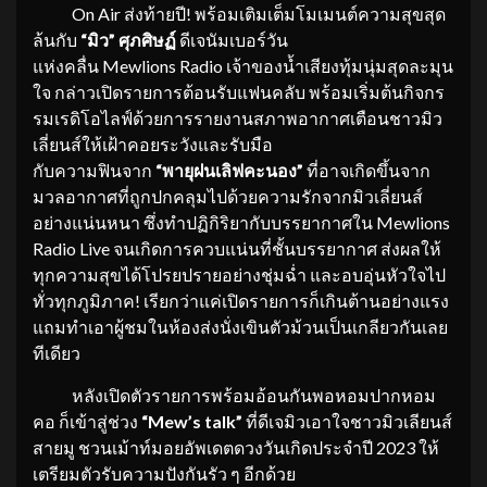
On Air ส่งท้ายปี! พร้อมเติมเต็มโมเมนต์ความสุขสุด
ล้นกับ
“มิว” ศุภศิษฏ์
ดีเจนัมเบอร์วัน
แห่งคลื่น Mewlions Radio เจ้าของน้ำเสียงทุ้มนุ่มสุดละมุน
ใจ กล่าวเปิดรายการต้อนรับแฟนคลับ พร้อมเริ่มต้นกิจกร
รมเรดิโอไลฟ์ด้วยการรายงานสภาพอากาศเตือนชาวมิว
เลี่ยนส์ให้เฝ้าคอยระวังและรับมือ
กับความฟินจาก
“พายุฝนเลิฟคะนอง”
ที่อาจเกิดขึ้นจาก
มวลอากาศที่ถูกปกคลุมไปด้วยความรักจากมิวเลี่ยนส์
อย่างแน่นหนา ซึ่งทำปฏิกิริยากับบรรยากาศใน Mewlions
Radio Live จนเกิดการควบแน่นที่ชั้นบรรยากาศ ส่งผลให้
ทุกความสุขได้โปรยปรายอย่างชุ่มฉ่ำ และอบอุ่นหัวใจไป
ทั่วทุกภูมิภาค! เรียกว่าแค่เปิดรายการก็เกินต้านอย่างแรง
แถมทำเอาผู้ชมในห้องส่งนั่งเขินตัวม้วนเป็นเกลียวกันเลย
ทีเดียว
หลังเปิดตัวรายการพร้อมอ้อนกันพอหอมปากหอม
คอ ก็เข้าสู่ช่วง
“Mew’s talk”
ที่ดีเจมิวเอาใจชาวมิวเลียนส์
สายมู ชวนเม้าท์มอยอัพเดตดวงวันเกิดประจำปี 2023 ให้
เตรียมตัวรับความปังกันรัว ๆ อีกด้วย