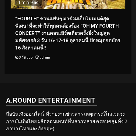
1 min read
“FOURTH” ชวนแฟนๆ มาร่วมเก็บโมเมนต์สุด
พิเศษ! ที่จะทำให้ทุกคนต้องร้อง “OH MY FOURTH
CONCERT” งานคอนเสิร์ตเดี่ยวครั้งยิ่งใหญ่สุด
มหัศจรรย์ 3 วัน 16-17-18 ตุลาคมนี้ ปักหมุดกดบัตร
16 สิงหาคมนี้!!
3 วัน ago
admin
A.ROUND ENTERTAINMENT
สื่อบันเทิงออนไลน์ ที่รายงานข่าวสาร เหตุการณ์ในแวดวง
การบันเทิงไทย ผลิตคอนเทนท์ที่หลากหลาย ครอบคลุมทั้ง 2
ภาษา (ไทยและอังกฤษ)