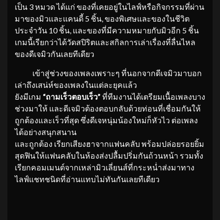
เป็น 3 หมวด ได้แก่ ของที่เคยอยู่ในไลฟ์หรือกิจกรรมที่ผ่าน
มาของมิวและแคนดี้ 5 ชิ้น, ของพิเศษและของในชีวิต
ประจำวัน 10 ชิ้น, และของที่มีความหมายกับมิวอีก 5 ชิ้น
เกมนี้เรียกว่าได้วัดสปิริตและสกิลการเล่าเรื่องที่ลื่นไหล
ของดีเจมิวกันเลยทีเดียว
เข้าสู่ช่วงของเพลงเพราะๆ ที่นอกจากดีเจมิวมาบอก
เล่าถึงเสน่ห์ของเพลงในแต่ละยุคแล้ว
ยังมีเกม
“ถามเร็วตอบเร็ว”
ที่ทีมงานได้เตรียมเนื้อเพลงบาง
ช่วงมาให้ และดีเจมิวต้องตอบกลับด้วยท่อนที่เชื่อมกันให้
ถูกต้องและเร็วที่สุด ซึ่งดีเจหนุ่มน้องใหม่ก็หัวไว ต่อเพลง
ได้อย่างสนุกสนาน
และถูกต้อง เรียกเสียงฮาจากแฟนคลับ พร้อมปล่อยรอยยิ้ม
สุดฟินให้แฟนคลับในห้องส่งปลื้มปริ่มกันถ้วนหน้า รวมทั้ง
เรียกคอมเมนต์จากเหล่ามิวเลี่ยนส์ที่กระหน่ำส่งมาทาง
ไลฟ์แชทชนิดที่อ่านแทบไม่ทันกันเลยทีเดียว