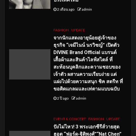
2 เดือน ago
admin
FASHION
UPDATE
จากนักแสดงอายุน้อยสู่เจ้าของ
ธุรกิจ “เจมีไนน์ นรวิชญ์” เปิดตัว
DIVINE Brand Official แบรนด์
เสื้อผ้าและสินค้าไลฟ์สไตล์ ที่
สะท้อนบุคลิกและความชอบของ
เจ้าตัว ผสานความเรียบง่าย แต่
แฝงไปด้วยความสนุก ชิค สตรีท ที่
ขอติดแกลมและเท่ตามแบบฉบับ
2 ปี ago
admin
EVENT & CONCERT
FASHION
UPDATE
ปังไม่ไหว! 3 พระเอกซีรีส์วายสุด
ฮอต “ฟอร์ด-ฐิติพงศ์”“Nat Chen”