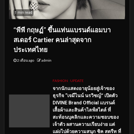
1 min read
“พีพี กฤษฏ์” ขึ้นแท่นแบรนด์แอมบา
สเดอร์ Cartier คนล่าสุดจาก
ประเทศไทย
2 เดือน ago
admin
FASHION
UPDATE
จากนักแสดงอายุน้อยสู่เจ้าของ
ธุรกิจ “เจมีไนน์ นรวิชญ์” เปิดตัว
DIVINE Brand Official แบรนด์
เสื้อผ้าและสินค้าไลฟ์สไตล์ ที่
สะท้อนบุคลิกและความชอบของ
เจ้าตัว ผสานความเรียบง่าย แต่
แฝงไปด้วยความสนุก ชิค สตรีท ที่