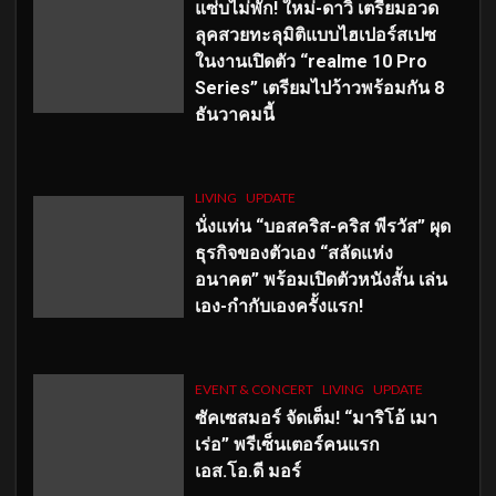
แซ่บไม่พัก! ใหม่-ดาวิ เตรียมอวด
ลุคสวยทะลุมิติแบบไฮเปอร์สเปซ
ในงานเปิดตัว “realme 10 Pro
Series” เตรียมไปว้าวพร้อมกัน 8
ธันวาคมนี้
LIVING
UPDATE
นั่งแท่น “บอสคริส-คริส พีรวัส” ผุด
ธุรกิจของตัวเอง “สลัดแห่ง
อนาคต” พร้อมเปิดตัวหนังสั้น เล่น
เอง-กำกับเองครั้งแรก!
EVENT & CONCERT
LIVING
UPDATE
ซัคเซสมอร์ จัดเต็ม
!
“มาริโอ้ เมา
เร่อ” พรีเซ็นเตอร์คนแรก
เอส
.โอ.ดี มอร์