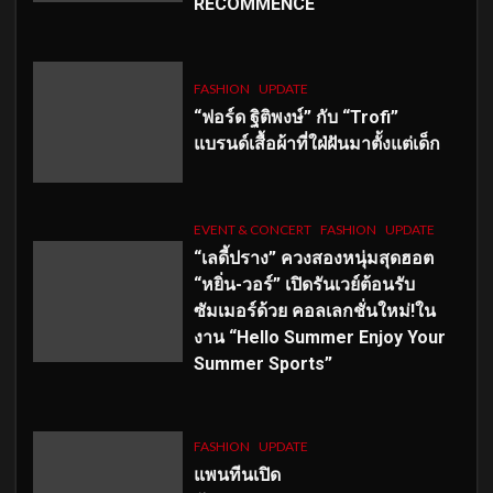
RECOMMENCÉ
FASHION
UPDATE
“ฟอร์ด ฐิติพงษ์” กับ “Trofi”
แบรนด์เสื้อผ้าที่ใฝ่ฝันมาตั้งแต่เด็ก
EVENT & CONCERT
FASHION
UPDATE
“เลดี้ปราง” ควงสองหนุ่มสุดฮอต
“หยิ่น-วอร์” เปิดรันเวย์ต้อนรับ
ซัมเมอร์ด้วย คอลเลกชั่นใหม่!ใน
งาน “Hello Summer Enjoy Your
Summer Sports”
FASHION
UPDATE
แพนทีนเปิด