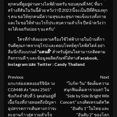
ทุกคนที่ดูอยู่ผ่านทางไลฟ์ด้วยครับ ขอบคุณพี่ MC ที่มา
สร้างสีสันในวันนี้ด้วย หวังว่าปี 2023 นี้จะเป็นปีที่ดีของทุก
ๆ คน ขอให้ทุกคนมีความสุขและสุขภาพแข็งแรงทั้งกาย
และใจ ขอให้ทำอะไรก็ประสบความสำเร็จ ปีหน้าหวังว่า
จะได้เจอกันบ่อย ๆ นะครับ”
ใครที่กำลังมองหาเครื่องใช้ไฟฟ้าภายในบ้านที่กา
รันตีคุณภาพจากยุโรป และตอบโจทย์ทุกไลฟ์สไตล์ อย่า
ลืมนึกถึงแบรนด์
“แคนดี้”
สำหรับผู้สนใจสามารถติดตาม
กิจกรรมดี ๆ และข้อมูลผลิตภัณฑ์ได้ทาง
Facebook,
Instagram และ Twitter : Candy Thailand
Continue
Previous
Next
แกะกล่องเพลงออริจินัล วง
“ไบร์ท-วิน” จัดเต็มความ
Reading
CGM48 ส่ง “เพลง 2565”
สนุกฟินเต็มคาราเบล!! ใน
ซิงเกิลลำดับที่ 5 จุดเด่นอยู่ที่
“Side by Side Bright Win
เนื้อร้องที่ถ่ายทอดถึงปัญหา
Concert” แรงติดเทรนด์ทวิต
อุปสรรคการเดินทางกว่าจะ
“อันดับ 1” ในไทย และ
ทะยานก้าวสู่ความสำเร็จ
“อันดับ 2” ของโลก