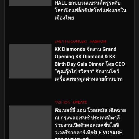
HALL ยกขบวนแบรนด์หรูระดับ
โลกเปิดแฟล็กชิปสโตร์แห่งแรกใน
เมืองไทย
EVENT & CONCERT
FASHION
KK Diamonds จัดงาน Grand
Opening KK Diamond & KK
Birth Day Gala Dinner โดย CEO
“คุณกุ๊กไก่ รวิสรา” จัดงานโชว์
เครื่องเพชรมูลค่าหลายล้านบาท
FASHION
UPDATE
คิมเบอร์ลี่ แอน โวลเทมัส เฉิดฉาย
ณ กรุงฟลอเรนซ์ ประเทศอิตาลี
ร่วมงานเปิดตัวคอลเลคชั่นไฮจิ
วเวลรีจากคาร์เทียร์LE VOYAGE