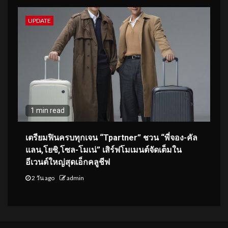
UPDATE
1 min read
เตรียมฟินครบทุกเจน “Tpartner” ชวน “พี่จอง-คัล
แลน,โยชิ,โซล-โมเน่” เสิร์ฟโมเมนต์จัดเต็มใน
อีเวนต์ใหญ่สุดเอ็กคลูชีฟ
2 วัน ago
admin