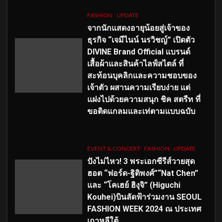
FASHION
UPDATE
จากนักแสดงอายุน้อยสู่เจ้าของ
ธุรกิจ “เจมีไนน์ นรวิชญ์” เปิดตัว
DIVINE Brand Official แบรนด์
เสื้อผ้าและสินค้าไลฟ์สไตล์ ที่
สะท้อนบุคลิกและความชอบของ
เจ้าตัว ผสานความเรียบง่าย แต่
แฝงไปด้วยความสนุก ชิค สตรีท ที่
ขอติดแกลมและเท่ตามแบบฉบับ
EVENT & CONCERT
FASHION
UPDATE
ปังไม่ไหว! 3 พระเอกซีรีส์วายสุด
ฮอต “ฟอร์ด-ฐิติพงศ์”“Nat Chen”
และ “โคเฮย์ ฮิงุจิ” (Higuchi
Kouhei)บินลัดฟ้าร่วมงาน SEOUL
FASHION WEEK 2024 ณ ประเทศ
เกาหลีใต้