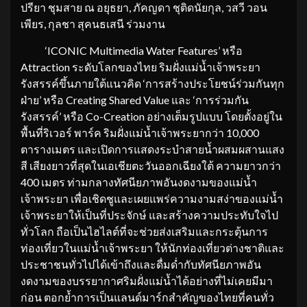
ปรียา ชุมสาย ณ อยุธยา, ภัคญดา ชุติดนัยกุล, วสวี วอน
เพียร, กุลชา สุคนธเสนี ร่วมงาน
‘ICONIC Multimedia Water Features’ หรือ
Attraction ระดับโลกของไทย ริมฝั่งแม่น้ำเจ้าพระยา
รังสรรค์ขึ้นภายใต้แนวคิด ‘การสร้างประโยชน์ร่วมกันทุก
ฝ่าย’ หรือ Creating Shared Value และ ‘การร่วมกัน
รังสรรค์’ หรือ Co-Creation อย่างเต็มรูปแบบ โดยตั้งอยู่ใน
พื้นที่ริเวอร์ พาร์ค ริมฝั่งแม่น้ำเจ้าพระยากว่า 10,000
ตารางเมตร และเปิดการแสดงระบำสายน้ำผสมผสานแสง
สี เสียงยาวที่สุดในเอเชียตะวันออกเฉียงใต้ ความยาวกว่า
400 เมตร ท่ามกลางทัศนียภาพอันงดงามของแม่น้ำ
เจ้าพระยา เพื่อเชิดชูและเผยแพร่ความงามสง่าของแม่น้ำ
เจ้าพระยาให้เป็นที่ประจักษ์ และสร้างความประทับใจไป
ทั่วโลก ถือเป็นไฮไลต์ที่จะช่วยส่งเสริมและกระตุ้นการ
ท่องเที่ยวในแม่น้ำเจ้าพระยา ให้นักท่องเที่ยวต่างชาติและ
ประชาชนทั่วไปได้เข้าถึงและดื่มด่ำกับทัศนียภาพอัน
งดงามของบรรยากาศริมฝั่งแม่น้ำได้อย่างที่ไม่เคยมีมา
ก่อน ตอกย้ำการเป็นแลนด์มาร์กสำคัญของไทยที่คนทั่ว