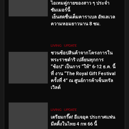
ไอเทมคู่กายของสาว ๆ ประจำ
ซัมเมอร์นี้
เย็นสดชื่นเต็มคาราเบล อัพเลเวล
ความหอมยาวนาน
8
ชม.
LIVING
UPDATE
ชวนช้อปสินค้าจากโครงการใน
พระราชดำริ เปลี่ยนทุกการ
“ช้อป” เป็นการ “ให้” 6-12 ธ.ค. นี้
ที่ งาน “The Royal Gift Festival
ครั้งที่ 4” ณ ศูนย์การค้าเซ็นทรัล
เวิลด์
LIVING
UPDATE
เตรียมกรี๊ด! อีแจอุค ประกาศแฟน
มีตติ้งในไทย 4 กพ 66 นี้