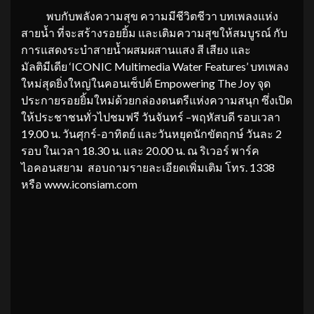
พบกับพลังความสุข ความมีชีวิตชีวา บทเพลงแห่ง
สายน้ำ ที่จะสร้างรอยยิ้ม และเติมความสุขให้สมบูรณ์ กับ
การแสดงระบำสายน้ำผสมผสานแสง สี เสียง และ
มัลติมีเดีย ‘ICONIC Multimedia Water Features’ บทเพลง
ใหม่สุดยิ่งใหญ่ในคอนเซ็ปต์ Empowering The Joy จุด
ประกายรอยยิ้มใหม่ด้วยกล่องดนตรีแห่งความสนุก ซึ่งเปิด
ให้ประชาชนทั่วไปชมฟรี วันจันทร์ –พฤหัสบดี รอบเวลา
19.00 น. วันศุกร์-อาทิตย์ และวันหยุดนักขัตฤกษ์ วันละ 2
รอบ ในเวลา 18.30 น. และ 20.00 น. ณ ริเวอร์ พาร์ค
ไอคอนสยาม สอบถามรายละเอียดเพิ่มเติม โทร. 1338
หรือ www.iconsiam.com