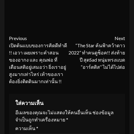
Continue
Previous
Next
เปิดต้นแบบของการคิดดีทำดี
“The Star ค้นฟ้าคว้าดาว
Reading
!! เอวา เผยเพราะคำสอน
2022” ทำคนดูช็อค!! ส่งท้าย
ของอากง และ คุณพ่อ ที่
ปี สุดSad หนุ่มทรงแบด
เตือนสติอยู่เสมอว่า ยิ่งเราอยู่
“อาร์ตติส” ไม่ได้ไปต่อ
สูงมากเท่าไหร่ เท้าของเรา
ต้องยิ่งติดดินมากเท่านั้น !!
ใส่ความเห็น
อีเมลของคุณจะไม่แสดงให้คนอื่นเห็น
ช่องข้อมูล
จำเป็นถูกทำเครื่องหมาย
*
ความเห็น
*