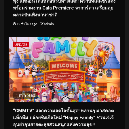
พุ่ง แฟนอินโดแห่ต้อนรับห้างแตก! คว้าบทเด่นซีรีส์ดัง
พร้อมร่วมงาน Gala Premiere จาการ์ตา เตรียมลุย
ตลาดบันเทิงนานาชาติ
12 ชั่วโมง ago
admin
UPDATE
1 min read
“GMMTV” แจกความสดใสขั้นสุด! หลานๆ มาสคอต
แท็กทีม ปล่อยซิงเกิลใหม่ “Happy Family” ชวนเจ่เจ้
อุนย่าอุนยายตะลุยสวนสนุกแห่งความสุข!!