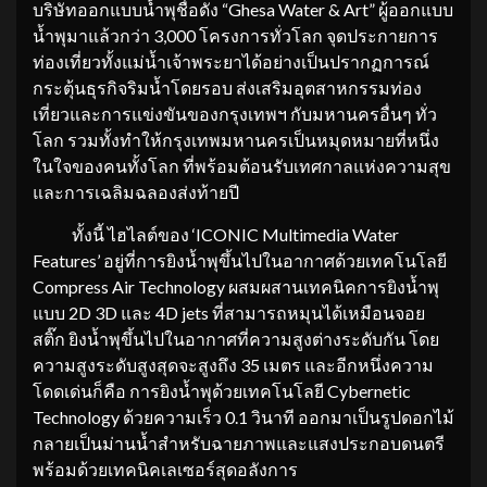
บริษัทออกแบบน้ำพุชื่อดัง “Ghesa Water & Art” ผู้ออกแบบ
น้ำพุมาแล้วกว่า 3,000 โครงการทั่วโลก จุดประกายการ
ท่องเที่ยวทั้งแม่น้ำเจ้าพระยาได้อย่างเป็นปรากฏการณ์
กระตุ้นธุรกิจริมน้ำโดยรอบ ส่งเสริมอุตสาหกรรมท่อง
เที่ยวและการแข่งขันของกรุงเทพฯ กับมหานครอื่นๆ ทั่ว
โลก รวมทั้งทำให้กรุงเทพมหานครเป็นหมุดหมายที่หนึ่ง
ในใจของคนทั้งโลก ที่พร้อมต้อนรับเทศกาลแห่งความสุข
และการเฉลิมฉลองส่งท้ายปี
ทั้งนี้ ไฮไลต์ของ ‘ICONIC Multimedia Water
Features’ อยู่ที่การยิงน้ำพุขึ้นไปในอากาศด้วยเทคโนโลยี
Compress Air Technology ผสมผสานเทคนิคการยิงน้ำพุ
แบบ 2D 3D และ 4D jets ที่สามารถหมุนได้เหมือนจอย
สติ๊ก ยิงน้ำพุขึ้นไปในอากาศที่ความสูงต่างระดับกัน โดย
ความสูงระดับสูงสุดจะสูงถึง 35 เมตร และอีกหนึ่งความ
โดดเด่นก็คือ การยิงน้ำพุด้วยเทคโนโลยี Cybernetic
Technology ด้วยความเร็ว 0.1 วินาที ออกมาเป็นรูปดอกไม้
กลายเป็นม่านน้ำสำหรับฉายภาพและแสงประกอบดนตรี
พร้อมด้วยเทคนิคเลเซอร์สุดอลังการ