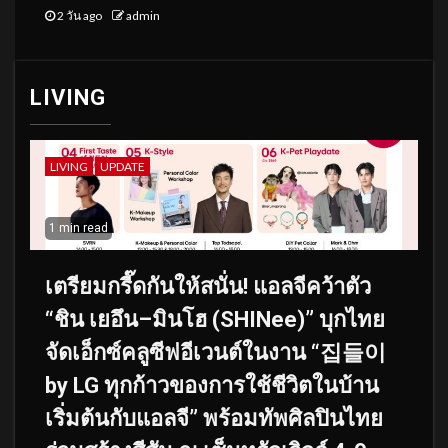
2 วัน ago
admin
LIVING
LIVING
UPDATE
1 min read
เตรียมกรี๊ดกันให้สนั่น! แอลจีคว้าตัว
“ชิน เยอึน–มินโฮ (SHINee)” บุกไทย
จัดเอ็กซ์คลูซีฟอีเวนต์ในงาน “집들이
by LG ทุกก้าวของการใช้ชีวิตในบ้าน
เริ่มต้นกับแอลจี” พร้อมทัพศิลปินไทย