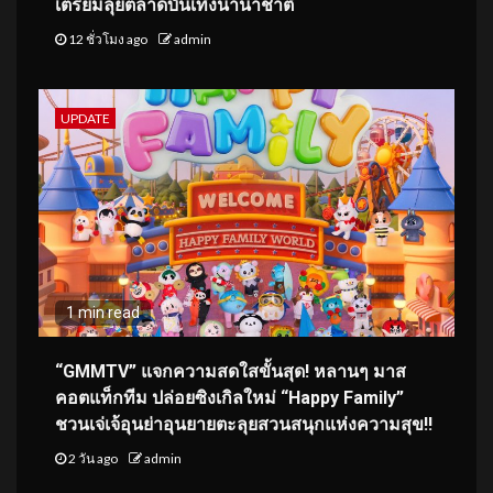
เตรียมลุยตลาดบันเทิงนานาชาติ
12 ชั่วโมง ago
admin
UPDATE
1 min read
“GMMTV” แจกความสดใสขั้นสุด! หลานๆ มาส
คอตแท็กทีม ปล่อยซิงเกิลใหม่ “Happy Family”
ชวนเจ่เจ้อุนย่าอุนยายตะลุยสวนสนุกแห่งความสุข!!
2 วัน ago
admin