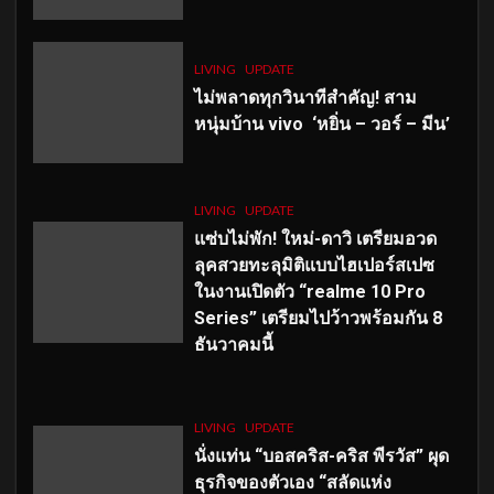
LIVING
UPDATE
ไม่พลาดทุกวินาทีสำคัญ
! สาม
หนุ่มบ้าน vivo ‘หยิ่น – วอร์ – มีน’
LIVING
UPDATE
แซ่บไม่พัก! ใหม่-ดาวิ เตรียมอวด
ลุคสวยทะลุมิติแบบไฮเปอร์สเปซ
ในงานเปิดตัว “realme 10 Pro
Series” เตรียมไปว้าวพร้อมกัน 8
ธันวาคมนี้
LIVING
UPDATE
นั่งแท่น “บอสคริส-คริส พีรวัส” ผุด
ธุรกิจของตัวเอง “สลัดแห่ง