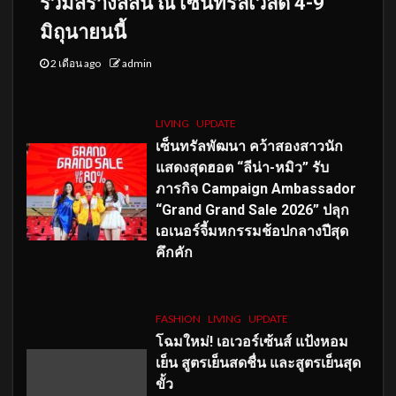
ร่วมสร้างสีสัน ณ เซ็นทรัลเวิลด์ 4-9
มิถุนายนนี้
2 เดือน ago
admin
LIVING
UPDATE
เซ็นทรัลพัฒนา คว้าสองสาวนัก
แสดงสุดฮอต “ลีน่า-หมิว” รับ
ภารกิจ Campaign Ambassador
“Grand Grand Sale 2026” ปลุก
เอเนอร์จี้มหกรรมช้อปกลางปีสุด
คึกคัก
FASHION
LIVING
UPDATE
โฉมใหม่
! เอเวอร์เซ้นส์ แป้งหอม
เย็น สูตรเย็นสดชื่น และสูตรเย็นสุด
ขั้ว