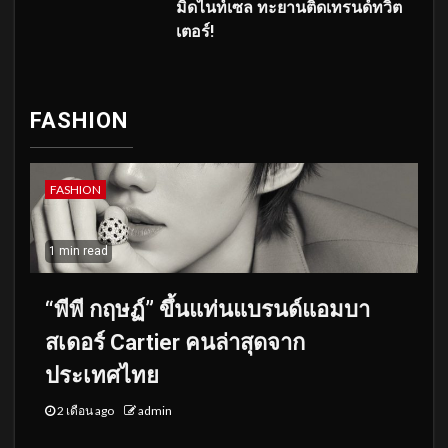
มิดไนท์เซล ทะยานติดเทรนด์ทวิต
เตอร์!
FASHION
FASHION
1 min read
“พีพี กฤษฏ์” ขึ้นแท่นแบรนด์แอมบา
สเดอร์ Cartier คนล่าสุดจาก
ประเทศไทย
2 เดือน ago
admin