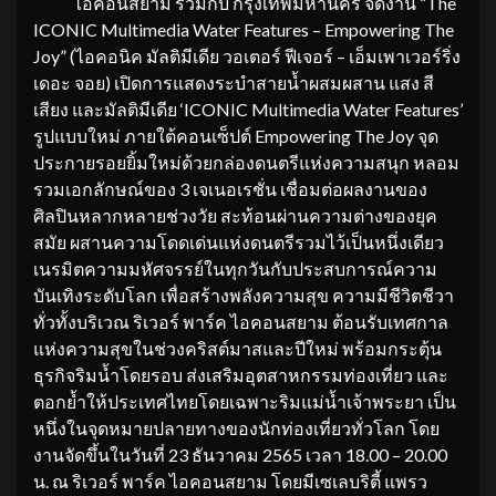
ไอคอนสยาม ร่วมกับ กรุงเทพมหานคร จัดงาน “The
ICONIC Multimedia Water Features – Empowering The
Joy” (ไอคอนิค มัลติมีเดีย วอเตอร์ ฟีเจอร์ – เอ็มเพาเวอร์ริ่ง
เดอะ จอย) เปิดการแสดงระบำสายน้ำผสมผสาน แสง สี
เสียง และมัลติมีเดีย ‘ICONIC Multimedia Water Features’
รูปแบบใหม่ ภายใต้คอนเซ็ปต์ Empowering The Joy จุด
ประกายรอยยิ้มใหม่ด้วยกล่องดนตรีแห่งความสนุก หลอม
รวมเอกลักษณ์ของ 3 เจเนอเรชั่น เชื่อมต่อผลงานของ
ศิลปินหลากหลายช่วงวัย สะท้อนผ่านความต่างของยุค
สมัย ผสานความโดดเด่นแห่งดนตรีรวมไว้เป็นหนึ่งเดียว
เนรมิตความมหัศจรรย์ในทุกวันกับประสบการณ์ความ
บันเทิงระดับโลก เพื่อสร้างพลังความสุข ความมีชีวิตชีวา
ทั่วทั้งบริเวณ ริเวอร์ พาร์ค ไอคอนสยาม ต้อนรับเทศกาล
แห่งความสุขในช่วงคริสต์มาสและปีใหม่ พร้อมกระตุ้น
ธุรกิจริมน้ำโดยรอบ ส่งเสริมอุตสาหกรรมท่องเที่ยว และ
ตอกย้ำให้ประเทศไทยโดยเฉพาะริมแม่น้ำเจ้าพระยา เป็น
หนึ่งในจุดหมายปลายทางของนักท่องเที่ยวทั่วโลก โดย
งานจัดขึ้นในวันที่ 23 ธันวาคม 2565 เวลา 18.00 – 20.00
น. ณ ริเวอร์ พาร์ค ไอคอนสยาม โดยมีเซเลบริตี้ แพรว