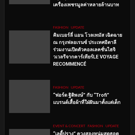
เครื่องเพชรมูลค่าหลายล้านบาท
FASHION
UPDATE
คิมเบอร์ลี่ แอน โวลเทมัส เฉิดฉาย
ณ กรุงฟลอเรนซ์ ประเทศอิตาลี
ร่วมงานเปิดตัวคอลเลคชั่นไฮจิ
วเวลรีจากคาร์เทียร์LE VOYAGE
RECOMMENCÉ
FASHION
UPDATE
“ฟอร์ด ฐิติพงษ์” กับ “Trofi”
แบรนด์เสื้อผ้าที่ใฝ่ฝันมาตั้งแต่เด็ก
EVENT & CONCERT
FASHION
UPDATE
“เลดี้ปราง” ควงสองหนุ่มสุดฮอต