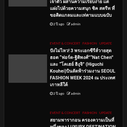
เจ้าตัว ผสานความเรียบง่าย แต่
แฝงไปด้วยความสนุก ชิค สตรีท ที่
ขอติดแกลมและเท่ตามแบบฉบับ
2 ปี ago
admin
EVENT & CONCERT
FASHION
UPDATE
ปังไม่ไหว! 3 พระเอกซีรีส์วายสุด
ฮอต “ฟอร์ด-ฐิติพงศ์”“Nat Chen”
และ “โคเฮย์ ฮิงุจิ” (Higuchi
Kouhei)บินลัดฟ้าร่วมงาน SEOUL
FASHION WEEK 2024 ณ ประเทศ
เกาหลีใต้
2 ปี ago
admin
EVENT & CONCERT
FASHION
UPDATE
สยามพารากอน ครองความเป็นที่
หนึ่งของ LUXURY DESTINATION