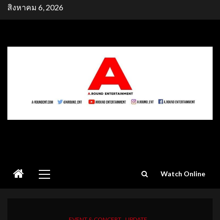
Skip
สิงหาคม 6, 2026
to
content
Primary
Watch Online
Menu
EVENT & CONCERT
UPDATE