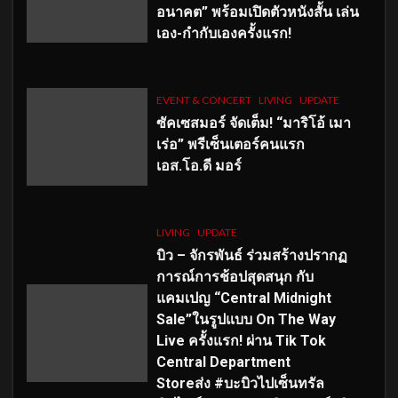
อนาคต” พร้อมเปิดตัวหนังสั้น เล่น
เอง-กำกับเองครั้งแรก!
EVENT & CONCERT
LIVING
UPDATE
ซัคเซสมอร์ จัดเต็ม
!
“มาริโอ้ เมา
เร่อ” พรีเซ็นเตอร์คนแรก
เอส
.โอ.ดี มอร์
LIVING
UPDATE
บิว – จักรพันธ์ ร่วมสร้างปรากฏ
การณ์การช้อปสุดสนุก กับ
แคมเปญ “Central Midnight
Sale”ในรูปแบบ On The Way
Live ครั้งแรก! ผ่าน Tik Tok
Central Department
Storeส่ง #บะบิวไปเซ็นทรัล