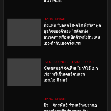
ธันวาคมนี้
LIVING
UPDATE
นั่งแท่น “บอสคริส-คริส พีรวัส” ผุด
ธุรกิจของตัวเอง “สลัดแห่ง
อนาคต” พร้อมเปิดตัวหนังสั้น เล่น
เอง-กำกับเองครั้งแรก!
EVENT & CONCERT
LIVING
UPDATE
ซัคเซสมอร์ จัดเต็ม
!
“มาริโอ้ เมา
เร่อ” พรีเซ็นเตอร์คนแรก
เอส
.โอ.ดี มอร์
LIVING
UPDATE
บิว – จักรพันธ์ ร่วมสร้างปรากฏ