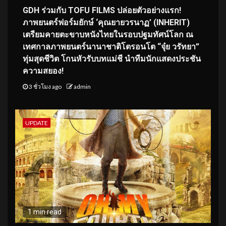
GDH ร่วมกับ TOFU FILMS ปล่อยตัวอย่างแรก!
ภาพยนตร์ฟอร์มยักษ์ ‘คุณยายวรนาฏ’ (INHERIT)
เตรียมคายตะขาบหนังไทยในรอบปฐมทัศน์โลก ณ
เทศกาลภาพยนตร์นานาชาติโตรอนโต “จุ๋ย วรัทยา”
ทุ่มสุดชีวิต โกนหัวรับบทแม่ชี นำทีมนักแสดงประชัน
ความสยอง!
3 ชั่วโมง ago
admin
UPDATE
1 min read