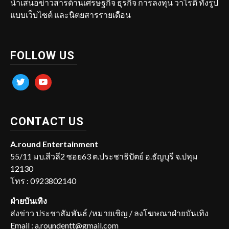
นำเสนอข่าวสารด้านเศรษฐกิจ ธุรกิจ การลงทุน วาไรตี้ ทั้งรูป
แบบเว็บไซต์ และนิตยสารรายเดือน
FOLLOW US
twitter
youtube
CONTACT US
A.round Entertainment
55/11 มบ.สีวลี2 ซอย63 ต.ประชาธิปัตย์ อ.ธัญบุรี จ.ปทุม
12130
โทร : 0923802140
ฝ่ายบันเทิง
ส่งข่าว ประชาสัมพันธ์ /หมายเชิญ / ลงโฆษณาฝ่ายบันเทิง
Email : a.roundentt@gmail.com