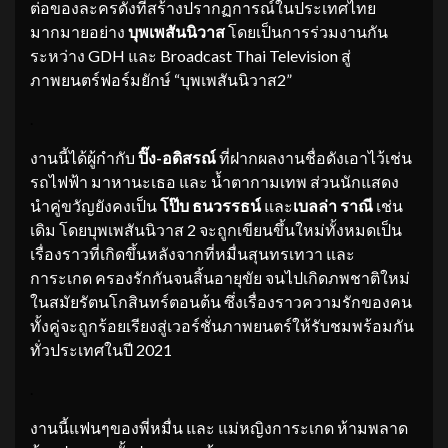
ต่อของละครดังที่สร้างปรากฏการณ์ในประเทศไทย
มากมายอย่าง
บุพเพสันนิวาส
โดยเป็นการร่วมงานกัน
ระหว่าง GDH และ Broadcast Thai Television สู่
ภาพยนตร์ฟอร์มยักษ์ “บุพเพสันนิวาส2”
.
งานนี้ได้ผู้กำกับ
ปิ๊ง-อดิสรณ์
ที่ฝากผลงานชื่อดังเอาไว้เช่น
รถไฟฟ้า มาหานะเธอ และ น้ำตากามเทพ ส่วนนักแสดง
นำคู่ขวัญยังคงเป็น
โป๊บ ธนวรรธน์
และ
เบลล่า ราณี
เช่น
เดิม โดยบุพเพสันนิวาส 2 จะถูกเขียนขึ้นใหม่ทั้งหมดเป็น
เรื่องราวที่เกิดขึ้นหลังจากที่หมื่นสุนทรเทวา และ
การะเกด ครองรักกันจนสิ้นอายุขัย จนไปเกิดภพชาติใหม่
ในสมัยรัตนโกสินทร์ตอนต้น ซึ่งเรื่องราวความรักของคน
ทั้งคู่จะถูกร้อยเรียงสู่เวอร์ชั่นภาพยนตร์ให้รับชมพร้อมกัน
ทั่วประเทศในปี 2021
.
งานนี้แฟนๆของพี่หมื่น และ แม่หญิงการะเกด ห้ามพลาด