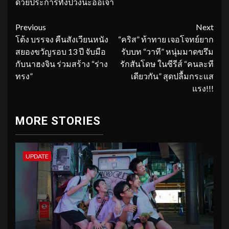
ด้วยประการทั้งปวงนะออเจ้า
Continue
Previous
Next
โต้ง บรรจง คืนสังเวียนหนัง
“คริส” ท้าทาย เจอโจทย์ยาก
Reading
สยองขวัญรอบ 13 ปี จับมือ
รับบท “วาที” หนุ่มมาดขรึม
กับนาฮงจิน ร่วมสร้าง “ร่าง
รักสันโดษ ในซีรีส์ “คนละที
ทรง”
เดียวกัน” สุดปลื้มกระแส
แรง!!!
MORE STORIES
UPDATE