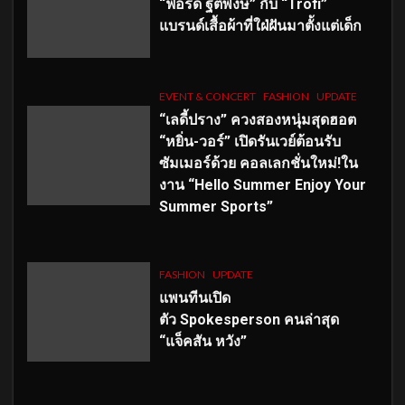
“ฟอร์ด ฐิติพงษ์” กับ “Trofi”
แบรนด์เสื้อผ้าที่ใฝ่ฝันมาตั้งแต่เด็ก
EVENT & CONCERT
FASHION
UPDATE
“เลดี้ปราง” ควงสองหนุ่มสุดฮอต
“หยิ่น-วอร์” เปิดรันเวย์ต้อนรับ
ซัมเมอร์ด้วย คอลเลกชั่นใหม่!ใน
งาน “Hello Summer Enjoy Your
Summer Sports”
FASHION
UPDATE
แพนทีนเปิด
ตัว
Spokesperson คนล่าสุด
“แจ็คสัน หวัง”