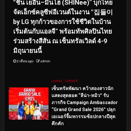
“ชิน เยอึน–มินโฮ (SHINee)” บุกไทย
จัดเอ็กซ์คลูซีฟอีเวนต์ในงาน “집들이
by LG ทุกก้าวของการใช้ชีวิตในบ้าน
เริ่มต้นกับแอลจี” พร้อมทัพศิลปินไทย
ร่วมสร้างสีสัน ณ เซ็นทรัลเวิลด์ 4-9
มิถุนายนนี้
2 เดือน ago
admin
LIVING
UPDATE
เซ็นทรัลพัฒนา คว้าสองสาวนัก
แสดงสุดฮอต “ลีน่า-หมิว” รับ
ภารกิจ Campaign Ambassador
“Grand Grand Sale 2026” ปลุก
เอเนอร์จี้มหกรรมช้อปกลางปีสุด
คึกคัก