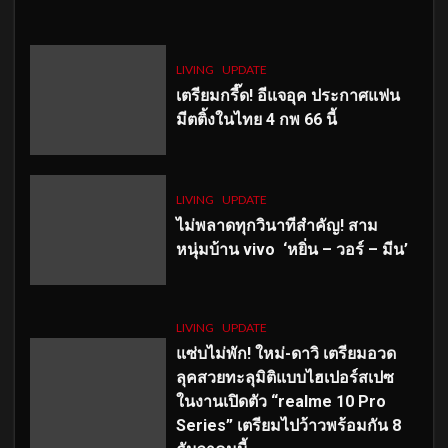
LIVING
UPDATE
เตรียมกรี๊ด! อีแจอุค ประกาศแฟน
มีตติ้งในไทย 4 กพ 66 นี้
LIVING
UPDATE
ไม่พลาดทุกวินาทีสำคัญ
! สาม
หนุ่มบ้าน vivo ‘หยิ่น – วอร์ – มีน’
LIVING
UPDATE
แซ่บไม่พัก! ใหม่-ดาวิ เตรียมอวด
ลุคสวยทะลุมิติแบบไฮเปอร์สเปซ
ในงานเปิดตัว “realme 10 Pro
Series” เตรียมไปว้าวพร้อมกัน 8