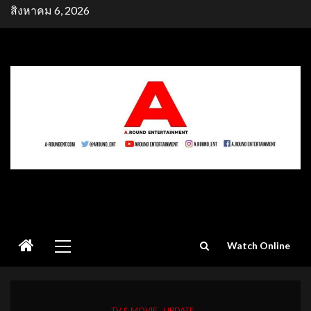
Skip
สิงหาคม 6, 2026
to
content
Primary
Watch Online
Menu
TV & MOVIE
UPDATE