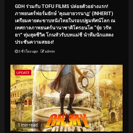
GDH ร่วมกับ TOFU FILMS ปล่อยตัวอย่างแรก!
ภาพยนตร์ฟอร์มยักษ์ ‘คุณยายวรนาฏ’ (INHERIT)
เตรียมคายตะขาบหนังไทยในรอบปฐมทัศน์โลก ณ
เทศกาลภาพยนตร์นานาชาติโตรอนโต “จุ๋ย วรัท
ยา” ทุ่มสุดชีวิต โกนหัวรับบทแม่ชี นำทีมนักแสดง
ประชันความสยอง!
3 ชั่วโมง ago
admin
UPDATE
1 min read