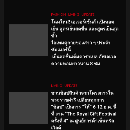
FASHION
LIVING
UPDATE
โฉมใหม่
! เอเวอร์เซ้นส์ แป้งหอม
เย็น สูตรเย็นสดชื่น และสูตรเย็นสุด
ขั้ว
ไอเทมคู่กายของสาว ๆ ประจำ
ซัมเมอร์นี้
เย็นสดชื่นเต็มคาราเบล อัพเลเวล
ความหอมยาวนาน
8
ชม.
LIVING
UPDATE
ชวนช้อปสินค้าจากโครงการใน
พระราชดำริ เปลี่ยนทุกการ
“ช้อป” เป็นการ “ให้” 6-12 ธ.ค. นี้
ที่ งาน “The Royal Gift Festival
ครั้งที่ 4” ณ ศูนย์การค้าเซ็นทรัล
เวิลด์