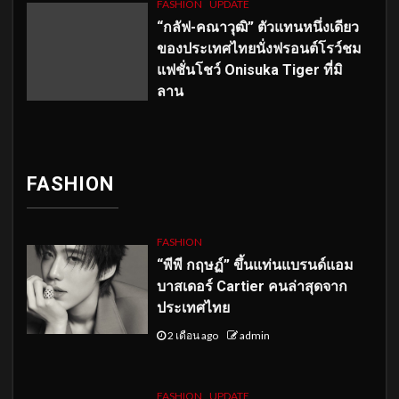
FASHION
UPDATE
“กลัฟ-คณาวุฒิ” ตัวแทนหนึ่งเดียว
ของประเทศไทยนั่งฟรอนต์โรว์ชม
แฟชั่นโชว์ Onisuka Tiger ที่มิ
ลาน
FASHION
FASHION
“พีพี กฤษฏ์” ขึ้นแท่นแบรนด์แอม
บาสเดอร์ Cartier คนล่าสุดจาก
ประเทศไทย
2 เดือน ago
admin
FASHION
UPDATE