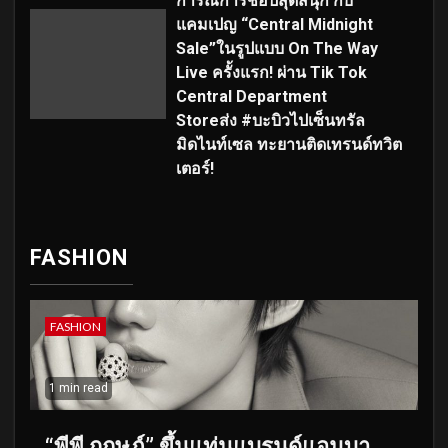
การณ์การช้อปสุดสนุก กับ
แคมเปญ “Central Midnight
Sale”ในรูปแบบ On The Way
Live ครั้งแรก! ผ่าน Tik Tok
Central Department
Storeส่ง #บะบิวไปเซ็นทรัล
มิดไนท์เซล ทะยานติดเทรนด์ทวิต
เตอร์!
FASHION
FASHION
1 min read
“พีพี กฤษฏ์” ขึ้นแท่นแบรนด์แอมบา