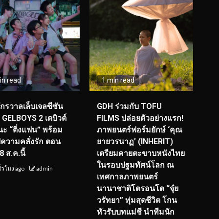
in read
1 min read
จักรวาลเล็บเจลซีซัน
GDH ร่วมกับ TOFU
! GELBOYS 2 เดบิวต์
FILMS ปล่อยตัวอย่างแรก!
ะ “ติ่งแฟน” พร้อม
ภาพยนตร์ฟอร์มยักษ์ ‘คุณ
์ฟความคลั่งรัก ตอน
ยายวรนาฏ’ (INHERIT)
 ส.ค.นี้
เตรียมคายตะขาบหนังไทย
ในรอบปฐมทัศน์โลก ณ
ั่วโมง ago
admin
เทศกาลภาพยนตร์
นานาชาติโตรอนโต “จุ๋ย
วรัทยา” ทุ่มสุดชีวิต โกน
หัวรับบทแม่ชี นำทีมนัก