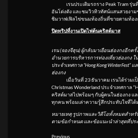
เรนประเดิมรถราง Peak Tram รุ่นที่ 6 ที
อันโด่งดัง และชมวิวทิวทัศน์แสนสวยงา
ชิมวาฟเฟิลไข่ขนมท้องถิ่นที่ขายตามท้องถน
ปิดทริปที่งานเปิดไฟต้นคริสต์มาส
เรน (จองจีฮุน) ผู้กลับมาเยือนฮ่องกงอีกครั้
อำนวยการบริหารการท่องเที่ยวฮ่องกง ในพ
ประจำเทศกาล “Hong Kong WinterFest” แล
ฮ่องกง
เมื่อวันที่ 23 ธันวาคม เรนได้ร่วมเป
Christmas Wonderland ประจำเทศกาล “H
คริสต์มาสไปพร้อมๆ กับผู้คนในฮ่องกง แ
ทุกคน พร้อมเล่าความรู้สึกประทับใจที่ได้ม
หมายเหตุ รูปภาพและวิดีโอทั้งหมดสำหรั
ตามข้อกำหนด และข้อแนะนำล่าสุดที่ปร
Continue
Previous