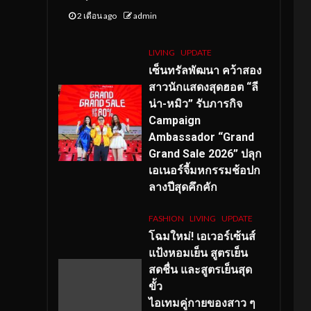
2 เดือน ago
admin
LIVING
UPDATE
เซ็นทรัลพัฒนา คว้าสอง
สาวนักแสดงสุดฮอต “ลี
น่า-หมิว” รับภารกิจ
Campaign
Ambassador “Grand
Grand Sale 2026” ปลุก
เอเนอร์จี้มหกรรมช้อปก
ลางปีสุดคึกคัก
FASHION
LIVING
UPDATE
โฉมใหม่
! เอเวอร์เซ้นส์
แป้งหอมเย็น สูตรเย็น
สดชื่น และสูตรเย็นสุด
ขั้ว
ไอเทมคู่กายของสาว ๆ