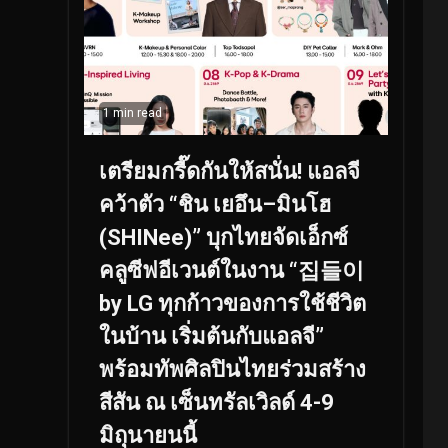
1 min read
เตรียมกรี๊ดกันให้สนั่น! แอลจี
คว้าตัว “ชิน เยอึน–มินโฮ
(SHINee)” บุกไทยจัดเอ็กซ์
คลูซีฟอีเวนต์ในงาน “집들이
by LG ทุกก้าวของการใช้ชีวิต
ในบ้าน เริ่มต้นกับแอลจี”
พร้อมทัพศิลปินไทยร่วมสร้าง
สีสัน ณ เซ็นทรัลเวิลด์ 4-9
มิถุนายนนี้