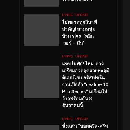
LIVING
UPDATE
ไม่พลาดทุกวินาที
สำคัญ
! สามหนุ่ม
บ้าน vivo ‘หยิ่น –
วอร์ – มีน’
LIVING
UPDATE
แซ่บไม่พัก! ใหม่-ดาวิ
เตรียมอวดลุคสวยทะลุมิ
ติแบบไฮเปอร์สเปซใน
งานเปิดตัว “realme 10
Pro Series” เตรียมไป
ว้าวพร้อมกัน 8
ธันวาคมนี้
LIVING
UPDATE
นั่งแท่น “บอสคริส-คริส