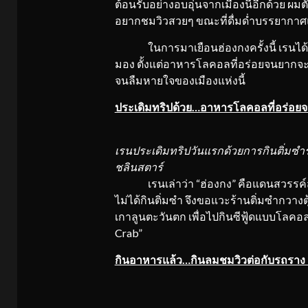
ต้อนรับอย่างอบอุ่นจากเมืองนี้อีกด้วย ผ
อยากชมวิวสวยๆ ขณะที่ดื่มด่ำบรรยากาศ
ในการมาเยือนฮ่องกงครั้งนี้ เรนได้ล
มอง ตั้งแต่อาหารโลคอลที่อร่อยจนยากจะล
จนลืมหายใจของเมืองแห่งนี้
ประเดิมทริปด้วย…อาหารโลคอลที่อร่อย
เรนประเดิมทริปวันแรกด้วยการกินติ่มซำรส
ชลินสตาร์
เรนเล่าว่า “ฮ่องกง” คือแดนสวรรค์สำ
ไม่ได้กินติ่มซำ จึงขอแวะร้านติ่มซำกวางต
เกาลูนตะวันตก เพื่อไปกินซีฟู้ดแบบโลคอลท
Crab”
กินอาหารแล้ว…กินลมชมวิวต่อกับรถราง P