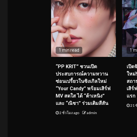
1 min read
1 m
“PP KRIT” ชวนเปิด
เปิด
ประสบการณ์ความหวาน
ใหม่
ซ่อนเปรี้ยวในซิงเกิลใหม่
สถาน
“Your Candy” พร้อมเสิร์ฟ
เสิร
MV สดใส ได้ “ต้าเหนิง”
แรก 8
และ “ณิชา” ร่วมเติมสีสัน
21 ช
2 ชั่วโมง ago
admin