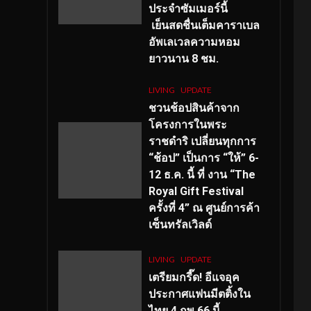
ประจำซัมเมอร์นี้
เย็นสดชื่นเต็มคาราเบล
อัพเลเวลความหอม
ยาวนาน
8
ชม.
LIVING
UPDATE
ชวนช้อปสินค้าจาก
โครงการในพระ
ราชดำริ เปลี่ยนทุกการ
“ช้อป” เป็นการ “ให้” 6-
12 ธ.ค. นี้ ที่ งาน “The
Royal Gift Festival
ครั้งที่ 4” ณ ศูนย์การค้า
เซ็นทรัลเวิลด์
LIVING
UPDATE
เตรียมกรี๊ด! อีแจอุค
ประกาศแฟนมีตติ้งใน
ไทย 4 กพ 66 นี้