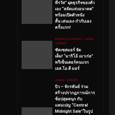
พีรวัส” ผุดธุรกิจของตัว
เอง “สลัดแห่งอนาคต”
พร้อมเปิดตัวหนัง
สั้น เล่นเอง-กำกับเอง
ครั้งแรก!
EVENT & CONCERT
LIVING
UPDATE
ซัคเซสมอร์ จัด
เต็ม
!
“มาริโอ้ เมาเร่อ”
พรีเซ็นเตอร์คนแรก
เอส
.โอ.ดี มอร์
LIVING
UPDATE
บิว – จักรพันธ์ ร่วม
สร้างปรากฏการณ์การ
ช้อปสุดสนุก กับ
แคมเปญ “Central
Midnight Sale”ในรูป