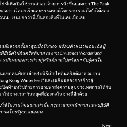
่เพิ่งเปิดใช้งานล่าสุด ด้วยการนั่งขึ้นยอดเขา The Peak
มของอ่าววิคตอเรียและธรรมชาติโดยรอบ รวมถึงยังได้ลอง
น…เรนบอกว่านี่เป็นสองสิ่งที่ไม่เคยเบื่อเลย
งหลังจากครั้งล่าสุดเมื่อปี 2562 พร้อมด้วย นายเดน เฉิง ผู้
ิธีเปิดไฟต้นคริสต์มาส ณ งาน Christmas Wonderland
ะเฉลิมฉลองการก้าวสู่คริสต์มาสไปพร้อมๆ กับผู้คนใน
็นแขกคนพิเศษสำหรับพิธีเปิดไฟต้นคริสต์มาส ณ งาน
ong Kong WinterFest” และเฉลิมฉลองการก้าวสู่
ละปิดท้ายทริปด้วยการอวยพรส่งความสุขช่วงเทศกาลให้กับ
าใช้ช่วงเวลาวันหยุดที่ฮ่องกงในช่วงนี้อีกด้วย
บใช้ในงานโฆษณาเท่านั้น กรุณาสวมหน้ากาก และปฎิบัติ
ะกาศโดยรัฐบาลฮ่องกง
Next