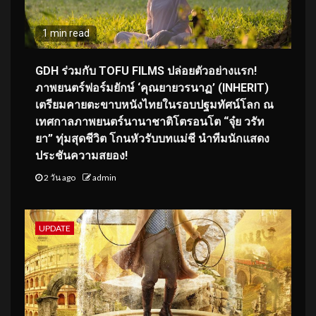
1 min read
GDH ร่วมกับ TOFU FILMS ปล่อยตัวอย่างแรก!
ภาพยนตร์ฟอร์มยักษ์ ‘คุณยายวรนาฏ’ (INHERIT)
เตรียมคายตะขาบหนังไทยในรอบปฐมทัศน์โลก ณ
เทศกาลภาพยนตร์นานาชาติโตรอนโต “จุ๋ย วรัท
ยา” ทุ่มสุดชีวิต โกนหัวรับบทแม่ชี นำทีมนักแสดง
ประชันความสยอง!
2 วัน ago
admin
UPDATE