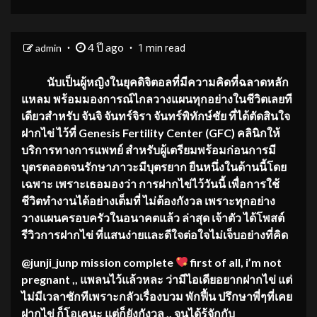
4 ปี ago
admin
1 min read
นับเป็นผู้หญิงในยุคดิจิตอลที่มีความคิดที่ฉลาดหลัก
แหลม พร้อมมองการณ์ไกลวางแผนทุกอย่างในชีวิตเลยที
เดียวสำหรับ จันจิ จันทร์จิรา จันทร์พิทักษ์ชัย ที่ได้ตัดสินใจ
ฝากไข่ ไว้ที่ Genesis Fertility Center (GFC) คลินิกให้
บริการทางการแพทย์ สำหรับผู้เตรียมพร้อมก่อนการมี
บุตรตลอดจนรักษาภาวะมีบุตรยาก ยืนหนึ่งในด้านนี้โดย
เฉพาะ เพราะเธอมองว่า การฝากไข่ไว้วันนี้ เพื่อการใช้
ชีวิตทำงานได้อย่างเต็มที่ ไม่ต้องกังวล เพราะทุกอย่าง
วางแผนครอบครัวในอนาคตแล้ว ล่าสุด เจ้าตัว ได้โพสต์
รีวิวการฝากไข่ ที่แสนง่ายและดีใจต่อใจไม่เจ็บอย่างที่คิด
@junji_junp mission complete
first of all, i’m not
pregnant ,, แพลนไว้แล้วหละ ว่ามีไอเดียอยากฝากไข่ แต่
ไม่มีเวลาซักทีเพราะกลัวเรื่องบวม พักฟื้น ปรึกษาพี่ๆที่เคย
ฝากไข่ ก็โอเคนะ แต่ก็ยังกังวล .. จนได้รู้จักกับ