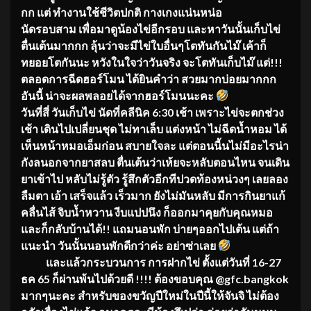
กก แต่ ทำงานใช้ชีวิตปกติ กางเกงแน่นหน่อ
นัดรอบสาม เพื่อมาดูน้องไข่อีกรอบ และหาวันนั้นเก็บไข่
ตื่นเต้นมากกก ลุ้นว่าจะมีไข่ใบอื่นๆโตทันกันไม๊ เค้าก็
ทยอยโตกันนะ หวังในใจว่าวันจริง จะโตทันเก็บไม๊ แต่!!!
ตลอดการฉีดฮอร์โมน ได้ยินคำว่า สวยมากบ่อยมากกก
อันนี้ น่าจะผลพลอยได้จากฮอร์โมนนะคะ
วันที่สี่ วันเก็บไข่ นัดที่คลีนิค 6:30 เช้า เพราะไข่จะตกช่วง
เช้า เดินไปเปลี่ยนชุด ไม่ทาเล็บ แต่งหน้า ไม่ฉีดน้ำหอม ได้
เห็นหน้าหมอเอ็มก่อน สบายใจละ แต่ตอนนี้นไม่มีอะไรน่า
กังลนอกจากยาสลบ ตื่นเต้นว่าเห้ยจะหลับตอนไหน จนเดิน
ยาเข้าไป หลับไม่รู้ตัว รู้สึกตัวอีกทีปวดท้องหน่วงๆ เลยลอง
ลืมตา เอ้า เสร็จแล้ว เร็วมาก ยังไม่มันหลับ มีการกินยาแก้
คลื่นไส้ จิบน้ำหวาน งีบแปปนึง ก็ออกมาคุยกับคุณหมอ
และก็กลับบ้านได้!! แถมนอนพัก บ่ายๆออกไปเต้น แต่ถ้า
แนะนำ วันนั้นนอนพักดีกว่าค่ะ อย่าซ่าเลย
และแล้วกระบวนการ การฝากไข่ ตั้งแต่วันที่ 16-27
ธค 65 ก็ผ่านพ้นไปด้วยดี !!!! ต้องขอบคุณ @gfc.bangkok
มากๆนะคะ สำหรับของขวัญปีใหม่ในปีนี้ให้จันจิ ไม่ต้อง