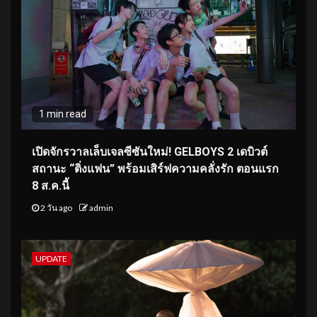
1 min read
เปิดจักรวาลเล็บเจลซีซันใหม่! GELBOYS 2 เดบิวต์
สถานะ “ติ่งแฟน” พร้อมเสิร์ฟความคลั่งรัก ตอนแรก
8 ส.ค.นี้
2 วัน ago
admin
UPDATE