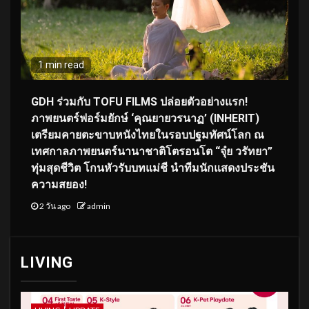
1 min read
GDH ร่วมกับ TOFU FILMS ปล่อยตัวอย่างแรก!
ภาพยนตร์ฟอร์มยักษ์ ‘คุณยายวรนาฏ’ (INHERIT)
เตรียมคายตะขาบหนังไทยในรอบปฐมทัศน์โลก ณ
เทศกาลภาพยนตร์นานาชาติโตรอนโต “จุ๋ย วรัทยา”
ทุ่มสุดชีวิต โกนหัวรับบทแม่ชี นำทีมนักแสดงประชัน
ความสยอง!
2 วัน ago
admin
LIVING