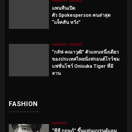
FASHION
UPDATE
แพนทีนเปิด
ตัว
Spokesperson คนล่าสุด
“แจ็คสัน หวัง”
FASHION
UPDATE
“กลัฟ-คณาวุฒิ” ตัวแทนหนึ่งเดียว
ของประเทศไทยนั่งฟรอนต์โรว์ชม
แฟชั่นโชว์ Onisuka Tiger ที่มิ
ลาน
FASHION
FASHION
“พีพี กฤษฏ์” ขึ้นแท่นแบรนด์แอม