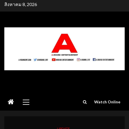
Skip
สิงหาคม 8, 2026
to
content
Primary
Watch Online
Menu
UPDATE