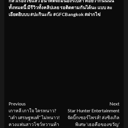
กลัวเรื่องไข่แล้ว อนาคตจะมีน้องรึเปล่า ค่อยว่ากันนนน
ทั้งหมดนี้ มีรีวิวทั้งคลิปเลย รอติดตามกันได้นะ แบบ ละ
เอียดยิบบบ #ปะกินะก๊ะ #GFCBangkok #ฝากไข่
Continue
Previous
Next
เกาหลี เกาใจ ใครหนาว?
Star Hunter Entertainment
Reading
“เต๋า เศรษฐพงศ์” ไม่หนาว!
จัดบิ๊กเซอร์ไพรส์! ส่งซิงเกิล
ควงแฟนสาวโชว์หวานท้า
พิเศษ ‘เธอคือของขวัญ’