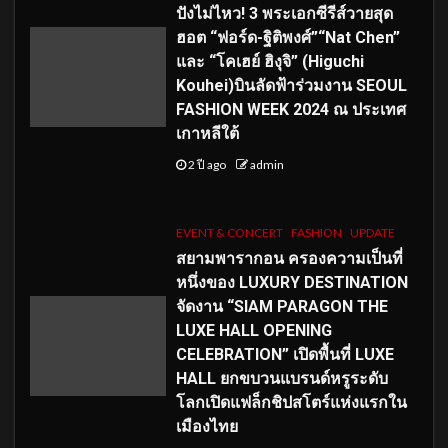
ปังไม่ไหว! 3 พระเอกซีรีส์วายสุด
ฮอต “ฟอร์ด-ฐิติพงศ์”“Nat Chen”
และ “โคเฮย์ ฮิงุจิ” (Higuchi
Kouhei)บินลัดฟ้าร่วมงาน SEOUL
FASHION WEEK 2024 ณ ประเทศ
เกาหลีใต้
2 ปี ago
admin
EVENT & CONCERT
FASHION
UPDATE
สยามพารากอน ครองความเป็นที่
หนึ่งของ LUXURY DESTINATION
จัดงาน “SIAM PARAGON THE
LUXE HALL OPENING
CELEBRATION” เปิดพื้นที่ LUXE
HALL ยกขบวนแบรนด์หรูระดับ
โลกเปิดแฟล็กชิปสโตร์แห่งแรกใน
เมืองไทย