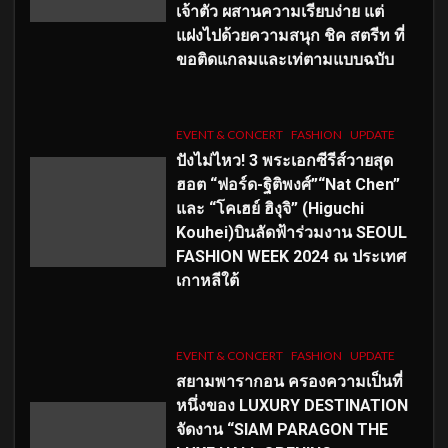
เจ้าตัว ผสานความเรียบง่าย แต่
แฝงไปด้วยความสนุก ชิค สตรีท ที่
ขอติดแกลมและเท่ตามแบบฉบับ
EVENT & CONCERT
FASHION
UPDATE
ปังไม่ไหว! 3 พระเอกซีรีส์วายสุด
ฮอต “ฟอร์ด-ฐิติพงศ์”“Nat Chen”
และ “โคเฮย์ ฮิงุจิ” (Higuchi
Kouhei)บินลัดฟ้าร่วมงาน SEOUL
FASHION WEEK 2024 ณ ประเทศ
เกาหลีใต้
EVENT & CONCERT
FASHION
UPDATE
สยามพารากอน ครองความเป็นที่
หนึ่งของ LUXURY DESTINATION
จัดงาน “SIAM PARAGON THE