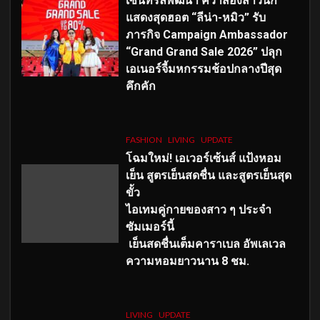
เซ็นทรัลพัฒนา คว้าสองสาวนัก
แสดงสุดฮอต “ลีน่า-หมิว” รับ
ภารกิจ Campaign Ambassador
“Grand Grand Sale 2026” ปลุก
เอเนอร์จี้มหกรรมช้อปกลางปีสุด
คึกคัก
FASHION
LIVING
UPDATE
โฉมใหม่
! เอเวอร์เซ้นส์ แป้งหอม
เย็น สูตรเย็นสดชื่น และสูตรเย็นสุด
ขั้ว
ไอเทมคู่กายของสาว ๆ ประจำ
ซัมเมอร์นี้
เย็นสดชื่นเต็มคาราเบล อัพเลเวล
ความหอมยาวนาน
8
ชม.
LIVING
UPDATE