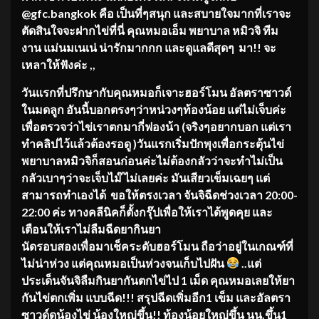
@gfc.bangkok คือ เป็นที่ๆสนุก และสบายใจมากที่เราจะ
ตัดสินใจจะฝากไข่ที่นี่ คุณหมอเอ็ม พยาบาล หมิวจิ ทีม
งาน แม่นมเนเน่ น่ารักมากกก และดูแลดีสุดๆ มา!! จะ
เหลาให้ฟังค่ะ ,,
วันแรกที่ปรึกษากับคุณหมอก็เจาะฮอร์โมน อัลตราซาวด์
ในมดลูก อันนี้บอกตรงๆว่าหน่วงๆท้องน้อย แต่ไม่เจ็บค่ะ
เพื่อตรวจว่าไข่เราตกมากี่ฟองน้า (จริงๆอยากบอก แต่เรา
ทำคลิปไว้แล้วต้องรอดู )วันแรกเริ่มปักพุงเพื่อกระตุ้นไข่
พยาบาลหมิวจิก็สอนก่อนค่ะไม่ต้องกลัวว่าจะทำไม่เป็น
กลัวเบาๆว่าจะเจ็บไม๊ ไม่เลยค่ะ มันเสียวเข็มเฉยๆ แต่
สามารถทำเองได้ ขอให้ตรงเวลา จันจิฉีดช่วงเวลา 20:00-
22:00 ค่ะ ทางคลีนิคก็ตั้งกรุ๊ปเพื่อให้เราได้พูดคุย และ
เตือนให้เราไม่ลืมฉีดยากินยา
นัดรอบสองเพื่อมาเช็คระดับฮอร์โมน ถือว่าอยู่ในเกณฑ์ที่
ไม่น่าห่วง แต่คุณหมอเป็นห่วงจนเก็บไปฝัน
..แต่
ประเด็นจันจิลืมกินยากันตกไข่ไป 1 เม็ด คุณหมอเลยให้ยา
กันไข่ตกเพิ่ม แบบฉีด!!! สรุปฉีดเพิ่มอีก1 เข็ม และอัลตรา
ซาวด์ดูน้องไข่ น้องใหญ่ขึ้น!! ท้องน้อยใหญ่ขึ้น นน.ขึ้น1