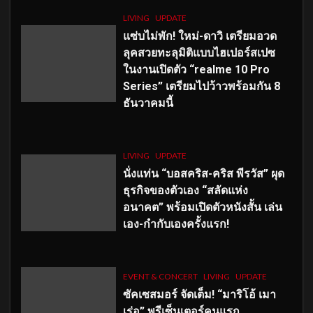
LIVING
UPDATE
แซ่บไม่พัก! ใหม่-ดาวิ เตรียมอวด
ลุคสวยทะลุมิติแบบไฮเปอร์สเปซ
ในงานเปิดตัว “realme 10 Pro
Series” เตรียมไปว้าวพร้อมกัน 8
ธันวาคมนี้
LIVING
UPDATE
นั่งแท่น “บอสคริส-คริส พีรวัส” ผุด
ธุรกิจของตัวเอง “สลัดแห่ง
อนาคต” พร้อมเปิดตัวหนังสั้น เล่น
เอง-กำกับเองครั้งแรก!
EVENT & CONCERT
LIVING
UPDATE
ซัคเซสมอร์ จัดเต็ม
!
“มาริโอ้ เมา
เร่อ” พรีเซ็นเตอร์คนแรก