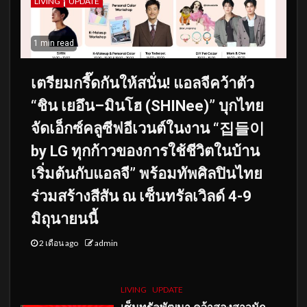
LIVING
UPDATE
1 min read
เตรียมกรี๊ดกันให้สนั่น! แอลจีคว้าตัว
“ชิน เยอึน–มินโฮ (SHINee)” บุกไทย
จัดเอ็กซ์คลูซีฟอีเวนต์ในงาน “집들이
by LG ทุกก้าวของการใช้ชีวิตในบ้าน
เริ่มต้นกับแอลจี” พร้อมทัพศิลปินไทย
ร่วมสร้างสีสัน ณ เซ็นทรัลเวิลด์ 4-9
มิถุนายนนี้
2 เดือน ago
admin
LIVING
UPDATE