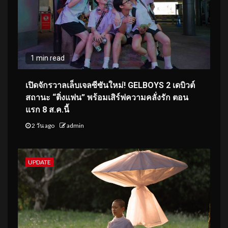
1 min read
เปิดจักรวาลเล็บเจลซีซันใหม่! GELBOYS 2 เดบิวต์
สถานะ “ติ่งแฟน” พร้อมเสิร์ฟความคลั่งรัก ตอน
แรก 8 ส.ค.นี้
2 วัน ago
admin
UPDATE