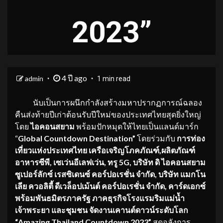
2023”
4 ปี ago
admin
1 min read
นับเป็นการผนึกกำลังสร้างมหาปรากฏการณ์ฉลอง
คืนส่งท้ายปีเก่าต้อนรับปีใหม่ของประเทศไทยสุดยิ่งใหญ่
โดย
ไอคอนสยาม
พร้อมปักหมุดให้ไทยเป็นแลนด์มาร์ก
“
Global Countdown Destination”
โดยร่วมกับ
การท่อง
เที่ยวแห่งประเทศไทย เครือเจริญโภคภัณฑ์,ผลิตภัณฑ์
อาหารซีพี, เซเว่นอีเลฟเว่น, ทรู
5G, บริษัท ดิ ไอคอนสยาม
ซูเปอร์ลักซ์ เรสซิเดนซ์ คอร์ปอเรชั่น จำกัด, บริษัท แมกโน
เลีย ควอลิตี้ ดีเวล็อปเม้นต์ คอร์ปอเรชั่น จำกัด, คาร์ดเอกซ์
พร้อมพันธมิตรภาครัฐ ภาคธุรกิจโรงแรมริมแม่น้ำ
เจ้าพระยา และชุมชน
จัดงานเคานต์ดาวน์ระดับโลก
“
Amazing Thailand Countdown 2023”
สุดอลังการ