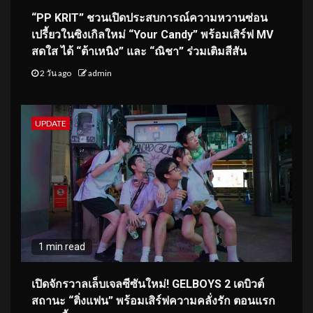
“PP KRIT” ชวนเปิดประสบการณ์ความหวานซ่อน
เปรี้ยวในซิงเกิลใหม่ “Your Candy” พร้อมเสิร์ฟ MV
สดใส ได้ “ต้าเหนิง” และ “ณิชา” ร่วมเติมสีสัน
2 วัน ago
admin
UPDATE
1 min read
เปิดจักรวาลเล็บเจลซีซันใหม่! GELBOYS 2 เดบิวต์
สถานะ “ติ่งแฟน” พร้อมเสิร์ฟความคลั่งรัก ตอนแรก