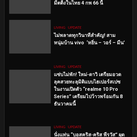
มีตติ้งในไทย 4 กพ 66 นี้
LIVING
UPDATE
ไม่พลาดทุกวินาทีสำคัญ
! สาม
หนุ่มบ้าน vivo ‘หยิ่น – วอร์ – มีน’
LIVING
UPDATE
แซ่บไม่พัก! ใหม่-ดาวิ เตรียมอวด
ลุคสวยทะลุมิติแบบไฮเปอร์สเปซ
ในงานเปิดตัว “realme 10 Pro
Series” เตรียมไปว้าวพร้อมกัน 8
ธันวาคมนี้
LIVING
UPDATE
นั่งแท่น “บอสคริส-คริส พีรวัส” ผุด