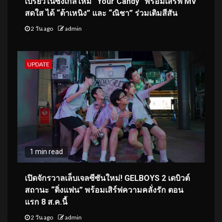
เปรี้ยวในซิงเกิลใหม่ “Your Candy” พร้อมเสิร์ฟ MV
สดใส ได้ “ต้าเหนิง” และ “ณิชา” ร่วมเติมสีสัน
2 วัน ago
admin
UPDATE
1 min read
เปิดจักรวาลเล็บเจลซีซันใหม่! GELBOYS 2 เดบิวต์
สถานะ “ติ่งแฟน” พร้อมเสิร์ฟความคลั่งรัก ตอน
แรก 8 ส.ค.นี้
2 วัน ago
admin