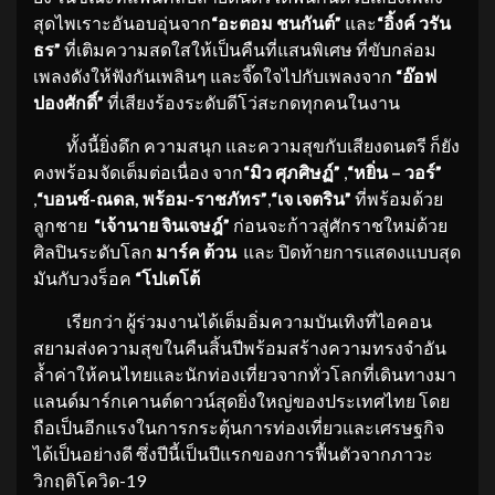
สุดไพเราะอันอบอุ่นจาก
“อะตอม ชนกันต์”
และ
“อิ้งค์ วรัน
ธร”
ที่เติมความสดใสให้เป็นคืนที่แสนพิเศษ ที่ขับกล่อม
เพลงดังให้ฟังกันเพลินๆ และจี๊ดใจไปกับเพลงจาก
“อ๊อฟ
ปองศักดิ์”
ที่เสียงร้องระดับดีโว่สะกดทุกคนในงาน
ทั้งนี้ยิ่งดึก ความสนุก และความสุขกับเสียงดนตรี ก็ยัง
คงพร้อมจัดเต็มต่อเนื่อง จาก
“มิว ศุภศิษฏ์”
,
“หยิ่น – วอร์”
,
“บอนซ์-ณดล, พร้อม-ราชภัทร”
,
“เจ เจตริน”
ที่พร้อมด้วย
ลูกชาย
“เจ้านาย จินเจษฎ์”
ก่อนจะก้าวสู่ศักราชใหม่ด้วย
ศิลปินระดับโลก
มาร์ค ต้วน
และ ปิดท้ายการแสดงแบบสุด
มันกับวงร็อค
“โปเตโต้
เรียกว่า ผู้ร่วมงานได้เต็มอิ่มความบันเทิงที่ไอคอน
สยามส่งความสุขในคืนสิ้นปีพร้อมสร้างความทรงจำอัน
ล้ำค่าให้คนไทยและนักท่องเที่ยวจากทั่วโลกที่เดินทางมา
แลนด์มาร์กเคานต์ดาวน์สุดยิ่งใหญ่ของประเทศไทย โดย
ถือเป็นอีกแรงในการกระตุ้นการท่องเที่ยวและเศรษฐกิจ
ได้เป็นอย่างดี ซึ่งปีนี้เป็นปีแรกของการฟื้นตัวจากภาวะ
วิกฤติโควิด-19