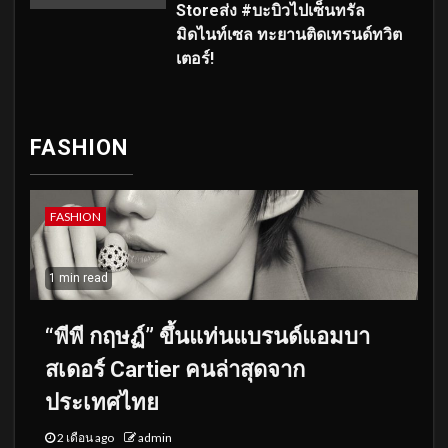
Storeส่ง #บะบิวไปเซ็นทรัล
มิดไนท์เซล ทะยานติดเทรนด์ทวิต
เตอร์!
FASHION
FASHION
1 min read
“พีพี กฤษฏ์” ขึ้นแท่นแบรนด์แอมบา
สเดอร์ Cartier คนล่าสุดจาก
ประเทศไทย
2 เดือน ago
admin