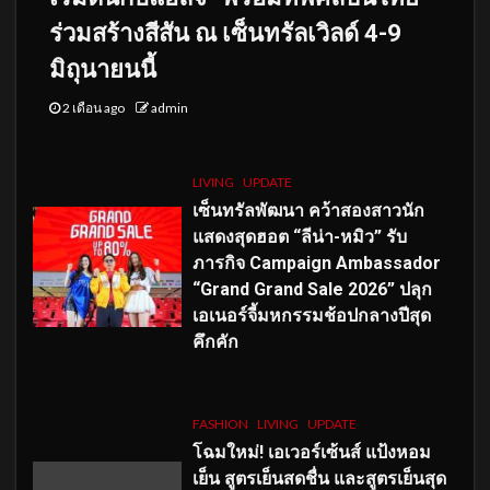
ร่วมสร้างสีสัน ณ เซ็นทรัลเวิลด์ 4-9
มิถุนายนนี้
2 เดือน ago
admin
LIVING
UPDATE
เซ็นทรัลพัฒนา คว้าสองสาวนัก
แสดงสุดฮอต “ลีน่า-หมิว” รับ
ภารกิจ Campaign Ambassador
“Grand Grand Sale 2026” ปลุก
เอเนอร์จี้มหกรรมช้อปกลางปีสุด
คึกคัก
FASHION
LIVING
UPDATE
โฉมใหม่
! เอเวอร์เซ้นส์ แป้งหอม
เย็น สูตรเย็นสดชื่น และสูตรเย็นสุด