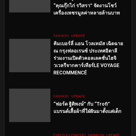
“คุณกุ๊กไก่ รวิสรา” จัดงานโชว์
เครื่องเพชรมูลค่าหลายล้านบาท
FASHION
UPDATE
คิมเบอร์ลี่ แอน โวลเทมัส เฉิดฉาย
ณ กรุงฟลอเรนซ์ ประเทศอิตาลี
ร่วมงานเปิดตัวคอลเลคชั่นไฮจิ
วเวลรีจากคาร์เทียร์LE VOYAGE
RECOMMENCÉ
FASHION
UPDATE
“ฟอร์ด ฐิติพงษ์” กับ “Trofi”
แบรนด์เสื้อผ้าที่ใฝ่ฝันมาตั้งแต่เด็ก
EVENT & CONCERT
FASHION
UPDATE