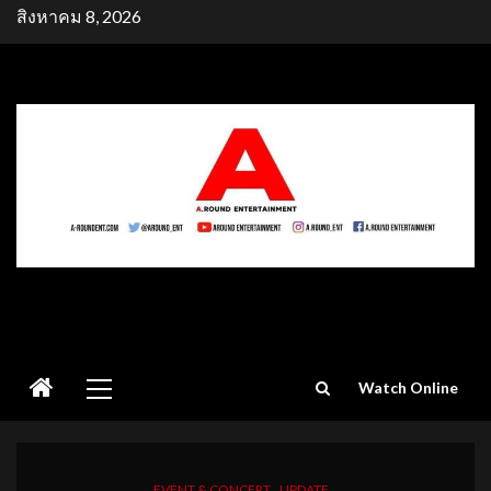
Skip
สิงหาคม 8, 2026
to
content
Primary
Watch Online
Menu
EVENT & CONCERT
UPDATE