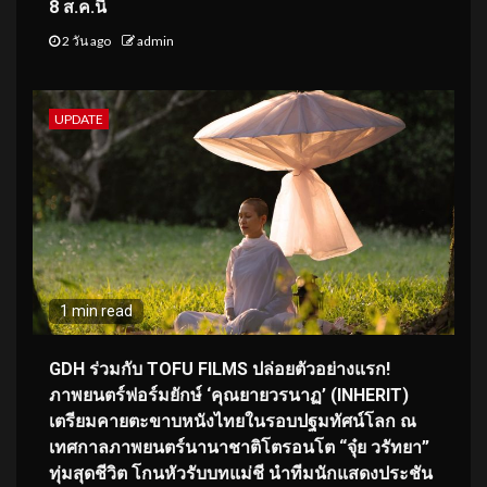
8 ส.ค.นี้
2 วัน ago
admin
UPDATE
1 min read
GDH ร่วมกับ TOFU FILMS ปล่อยตัวอย่างแรก!
ภาพยนตร์ฟอร์มยักษ์ ‘คุณยายวรนาฏ’ (INHERIT)
เตรียมคายตะขาบหนังไทยในรอบปฐมทัศน์โลก ณ
เทศกาลภาพยนตร์นานาชาติโตรอนโต “จุ๋ย วรัทยา”
ทุ่มสุดชีวิต โกนหัวรับบทแม่ชี นำทีมนักแสดงประชัน