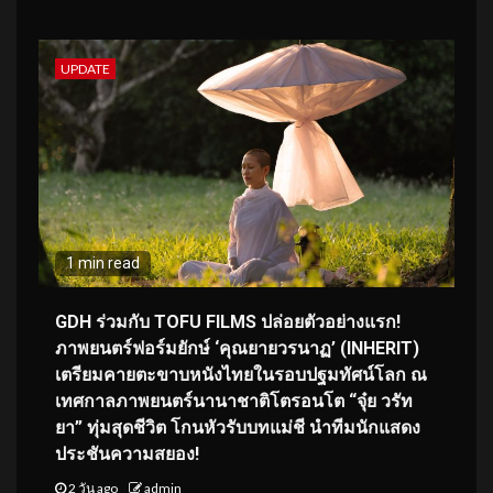
UPDATE
1 min read
GDH ร่วมกับ TOFU FILMS ปล่อยตัวอย่างแรก!
ภาพยนตร์ฟอร์มยักษ์ ‘คุณยายวรนาฏ’ (INHERIT)
เตรียมคายตะขาบหนังไทยในรอบปฐมทัศน์โลก ณ
เทศกาลภาพยนตร์นานาชาติโตรอนโต “จุ๋ย วรัท
ยา” ทุ่มสุดชีวิต โกนหัวรับบทแม่ชี นำทีมนักแสดง
ประชันความสยอง!
2 วัน ago
admin