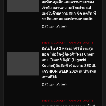
สะท้อนบุคลิกและความชอบของ
เจ้าตัว ผสานความเรียบง่าย แต่
แฝงไปด้วยความสนุก ชิค สตรีท ที่
ขอติดแกลมและเท่ตามแบบฉบับ
2 ปี ago
admin
EVENT & CONCERT
FASHION
UPDATE
ปังไม่ไหว! 3 พระเอกซีรีส์วายสุด
ฮอต “ฟอร์ด-ฐิติพงศ์”“Nat Chen”
และ “โคเฮย์ ฮิงุจิ” (Higuchi
Kouhei)บินลัดฟ้าร่วมงาน SEOUL
FASHION WEEK 2024 ณ ประเทศ
เกาหลีใต้
2 ปี ago
admin
EVENT & CONCERT
FASHION
UPDATE