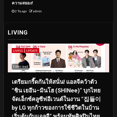
ความสยอง!
2 วัน ago
admin
LIVING
LIVING
UPDATE
1 min read
เตรียมกรี๊ดกันให้สนั่น! แอลจีคว้าตัว
“ชิน เยอึน–มินโฮ (SHINee)” บุกไทย
จัดเอ็กซ์คลูซีฟอีเวนต์ในงาน “집들이
by LG ทุกก้าวของการใช้ชีวิตในบ้าน
เริ่มต้นกับแอลจี” พร้อมทัพศิลปินไทย