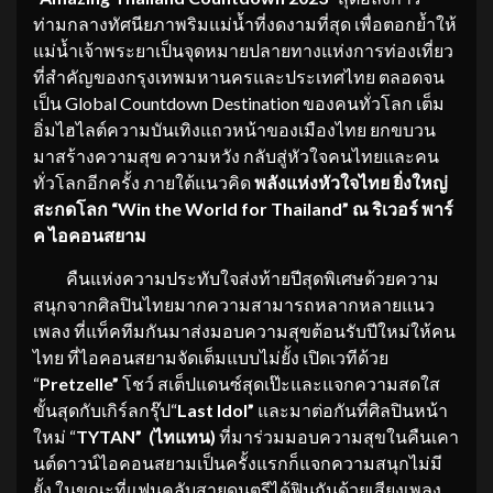
ท่ามกลางทัศนียภาพริมแม่น้ำที่งดงามที่สุด เพื่อตอกย้ำให้
แม่น้ำเจ้าพระยาเป็นจุดหมายปลายทางแห่งการท่องเที่ยว
ที่สำคัญของกรุงเทพมหานครและประเทศไทย ตลอดจน
เป็น Global Countdown Destination ของคนทั่วโลก เต็ม
อิ่มไฮไลต์ความบันเทิงแถวหน้าของเมืองไทย ยกขบวน
มาสร้างความสุข ความหวัง กลับสู่หัวใจคนไทยและคน
ทั่วโลกอีกครั้ง ภายใต้แนวคิด
พลังแห่งหัวใจไทย ยิ่งใหญ่
สะกดโลก “
Win the World for Thailand” ณ ริเวอร์ พาร์
ค ไอคอนสยาม
คืนแห่งความประทับใจส่งท้ายปีสุดพิเศษด้วยความ
สนุกจากศิลปินไทยมากความสามารถหลากหลายแนว
เพลง ที่แท็คทีมกันมาส่งมอบความสุขต้อนรับปีใหม่ให้คน
ไทย ที่ไอคอนสยามจัดเต็มแบบไม่ยั้ง เปิดเวทีด้วย
“
Pretzelle”
โชว์ สเต็ปแดนซ์สุดเป๊ะและแจกความสดใส
ขั้นสุดกับเกิร์ลกรุ๊ป“
Last Idol”
และมาต่อกันที่ศิลปินหน้า
ใหม่ “
TYTAN” (
ไทแทน)
ที่มาร่วมมอบความสุขในคืนเคา
นต์ดาวน์ไอคอนสยามเป็นครั้งแรกก็แจกความสนุกไม่มี
ยั้ง ในขณะที่แฟนคลับสายดนตรีได้ฟินกันด้วยเสียงเพลง