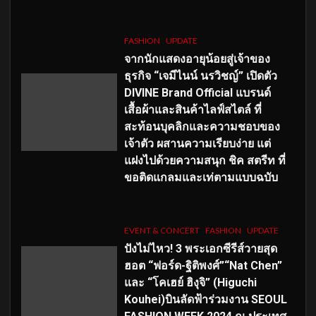
FASHION
UPDATE
จากนักแสดงอายุน้อยสู่เจ้าของ
ธุรกิจ “เจมีไนน์ นรวิชญ์” เปิดตัว
DIVINE Brand Official แบรนด์
เสื้อผ้าและสินค้าไลฟ์สไตล์ ที่
สะท้อนบุคลิกและความชอบของ
เจ้าตัว ผสานความเรียบง่าย แต่
แฝงไปด้วยความสนุก ชิค สตรีท ที่
ขอติดแกลมและเท่ตามแบบฉบับ
EVENT & CONCERT
FASHION
UPDATE
ปังไม่ไหว! 3 พระเอกซีรีส์วายสุด
ฮอต “ฟอร์ด-ฐิติพงศ์”“Nat Chen”
และ “โคเฮย์ ฮิงุจิ” (Higuchi
Kouhei)บินลัดฟ้าร่วมงาน SEOUL