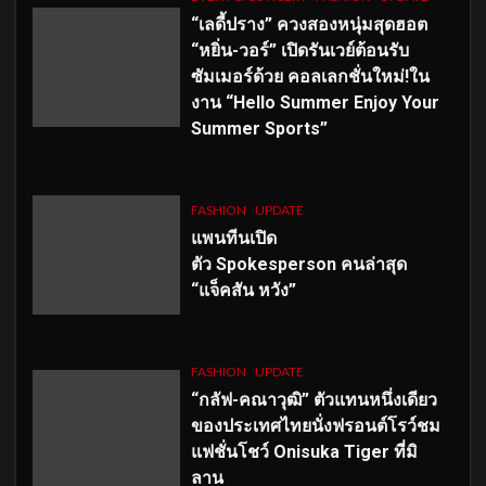
“เลดี้ปราง” ควงสองหนุ่มสุดฮอต
“หยิ่น-วอร์” เปิดรันเวย์ต้อนรับ
ซัมเมอร์ด้วย คอลเลกชั่นใหม่!ใน
งาน “Hello Summer Enjoy Your
Summer Sports”
FASHION
UPDATE
แพนทีนเปิด
ตัว
Spokesperson คนล่าสุด
“แจ็คสัน หวัง”
FASHION
UPDATE
“กลัฟ-คณาวุฒิ” ตัวแทนหนึ่งเดียว
ของประเทศไทยนั่งฟรอนต์โรว์ชม
แฟชั่นโชว์ Onisuka Tiger ที่มิ
ลาน