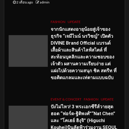
2 เดือน ago
admin
FASHION
UPDATE
จากนักแสดงอายุน้อยสู่เจ้าของ
ธุรกิจ “เจมีไนน์ นรวิชญ์” เปิดตัว
DIVINE Brand Official แบรนด์
เสื้อผ้าและสินค้าไลฟ์สไตล์ ที่
สะท้อนบุคลิกและความชอบของ
เจ้าตัว ผสานความเรียบง่าย แต่
แฝงไปด้วยความสนุก ชิค สตรีท ที่
ขอติดแกลมและเท่ตามแบบฉบับ
EVENT & CONCERT
FASHION
UPDATE
ปังไม่ไหว! 3 พระเอกซีรีส์วายสุด
ฮอต “ฟอร์ด-ฐิติพงศ์”“Nat Chen”
และ “โคเฮย์ ฮิงุจิ” (Higuchi
Kouhei)บินลัดฟ้าร่วมงาน SEOUL