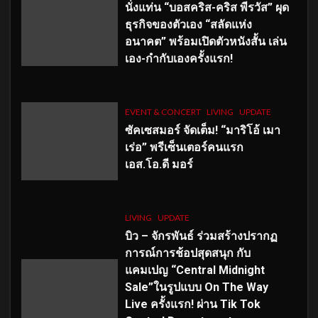
นั่งแท่น “บอสคริส-คริส พีรวัส” ผุด
ธุรกิจของตัวเอง “สลัดแห่ง
อนาคต” พร้อมเปิดตัวหนังสั้น เล่น
เอง-กำกับเองครั้งแรก!
EVENT & CONCERT
LIVING
UPDATE
ซัคเซสมอร์ จัดเต็ม
!
“มาริโอ้ เมา
เร่อ” พรีเซ็นเตอร์คนแรก
เอส
.โอ.ดี มอร์
LIVING
UPDATE
บิว – จักรพันธ์ ร่วมสร้างปรากฏ
การณ์การช้อปสุดสนุก กับ
แคมเปญ “Central Midnight
Sale”ในรูปแบบ On The Way
Live ครั้งแรก! ผ่าน Tik Tok