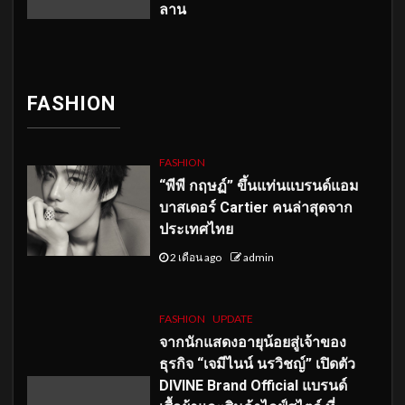
ลาน
FASHION
FASHION
“พีพี กฤษฏ์” ขึ้นแท่นแบรนด์แอม
บาสเดอร์ Cartier คนล่าสุดจาก
ประเทศไทย
2 เดือน ago
admin
FASHION
UPDATE
จากนักแสดงอายุน้อยสู่เจ้าของ
ธุรกิจ “เจมีไนน์ นรวิชญ์” เปิดตัว
DIVINE Brand Official แบรนด์