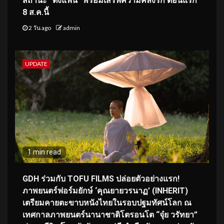
สถานะ “ติ่งแฟน” พร้อมเสิร์ฟความคลั่งรัก ตอนแรก
8 ส.ค.นี้
2 วัน ago
admin
UPDATE
1 min read
GDH ร่วมกับ TOFU FILMS ปล่อยตัวอย่างแรก!
ภาพยนตร์ฟอร์มยักษ์ ‘คุณยายวรนาฏ’ (INHERIT)
เตรียมคายตะขาบหนังไทยในรอบปฐมทัศน์โลก ณ
เทศกาลภาพยนตร์นานาชาติโตรอนโต “จุ๋ย วรัทยา”