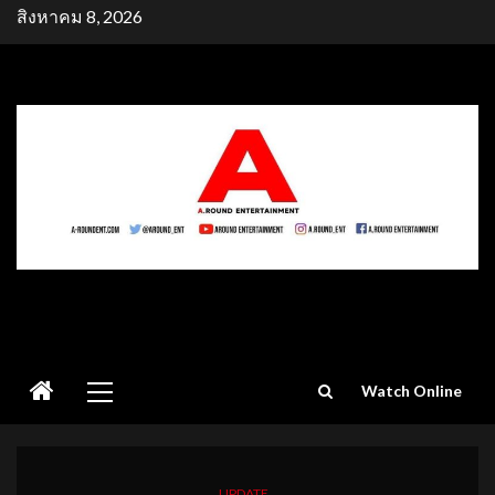
Skip
สิงหาคม 8, 2026
to
content
Primary
Watch Online
Menu
UPDATE