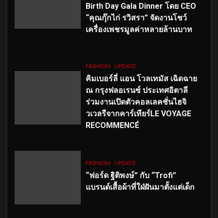
Birth Day Gala Dinner โดย CEO
“คุณกุ๊กไก่ รวิสรา” จัดงานโชว์
เครื่องเพชรมูลค่าหลายล้านบาท
FASHION
UPDATE
คิมเบอร์ลี่ แอน โวลเทมัส เฉิดฉาย
ณ กรุงฟลอเรนซ์ ประเทศอิตาลี
ร่วมงานเปิดตัวคอลเลคชั่นไฮจิ
วเวลรีจากคาร์เทียร์LE VOYAGE
RECOMMENCÉ
FASHION
UPDATE
“ฟอร์ด ฐิติพงษ์” กับ “Trofi”
แบรนด์เสื้อผ้าที่ใฝ่ฝันมาตั้งแต่เด็ก