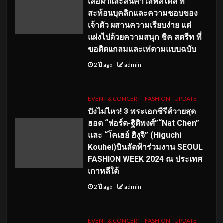
เสื้อผ้าและสินค้าไลฟ์สไตล์ ที่
สะท้อนบุคลิกและความชอบของ
เจ้าตัว ผสานความเรียบง่าย แต่
แฝงไปด้วยความสนุก ชิค สตรีท ที่
ขอติดแกลมและเท่ตามแบบฉบับ
2 ปี ago
admin
EVENT & CONCERT
FASHION
UPDATE
ปังไม่ไหว! 3 พระเอกซีรีส์วายสุด
ฮอต “ฟอร์ด-ฐิติพงศ์”“Nat Chen”
และ “โคเฮย์ ฮิงุจิ” (Higuchi
Kouhei)บินลัดฟ้าร่วมงาน SEOUL
FASHION WEEK 2024 ณ ประเทศ
เกาหลีใต้
2 ปี ago
admin
EVENT & CONCERT
FASHION
UPDATE