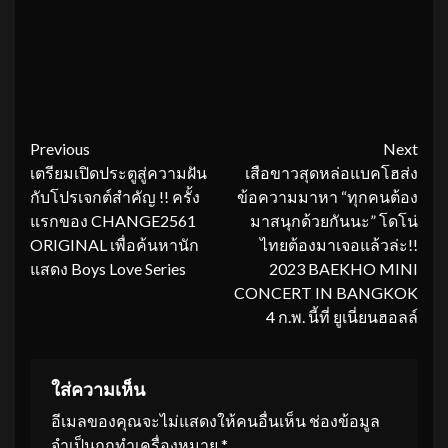
Continue
Previous
Next
เตรียมเปิดประตูสู่ความฝัน
เสือขาวสุดหล่อแบคโฮส่ง
Reading
กับโปรเจกต์สำคัญ !! ครั้ง
ข้อความมาหา “ทุกคนต้อง
แรกของ CHANGE2561
มาสนุกด้วยกันนะ” โดโน่
ORIGINAL เพื่อค้นหานัก
ไทยต้องมาเจอแล้วล่ะ!!
แสดง Boys Love Series
2023 BAEKHO MINI
CONCERT IN BANGKOK
4 ก.พ. นี้ที่ ยูเนี่ยนฮอลล์
ใส่ความเห็น
อีเมลของคุณจะไม่แสดงให้คนอื่นเห็น
ช่องข้อมูล
จำเป็นถูกทำเครื่องหมาย
*