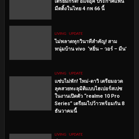
เตรียมกรี๊ด! อีแจอุค ประกาศแฟน
มีตติ้งในไทย 4 กพ 66 นี้
LIVING
UPDATE
ไม่พลาดทุกวินาทีสำคัญ
! สาม
หนุ่มบ้าน vivo ‘หยิ่น – วอร์ – มีน’
LIVING
UPDATE
แซ่บไม่พัก! ใหม่-ดาวิ เตรียมอวด
ลุคสวยทะลุมิติแบบไฮเปอร์สเปซ
ในงานเปิดตัว “realme 10 Pro
Series” เตรียมไปว้าวพร้อมกัน 8
ธันวาคมนี้
LIVING
UPDATE