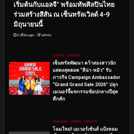
เริ่มต้นกับแอลจี” พร้อมทัพศิลปินไทย
ร่วมสร้างสีสัน ณ เซ็นทรัลเวิลด์ 4-9
มิถุนายนนี้
2 เดือน ago
admin
LIVING
UPDATE
เซ็นทรัลพัฒนา คว้าสองสาวนัก
แสดงสุดฮอต “ลีน่า-หมิว” รับ
ภารกิจ Campaign Ambassador
“Grand Grand Sale 2026” ปลุก
เอเนอร์จี้มหกรรมช้อปกลางปีสุด
คึกคัก
FASHION
LIVING
UPDATE
โฉมใหม่
! เอเวอร์เซ้นส์ แป้งหอม