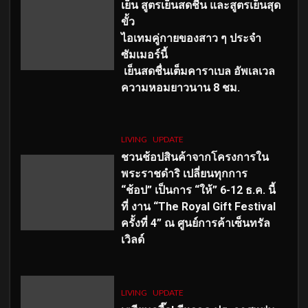
เย็น สูตรเย็นสดชื่น และสูตรเย็นสุด
ขั้ว
ไอเทมคู่กายของสาว ๆ ประจำ
ซัมเมอร์นี้
เย็นสดชื่นเต็มคาราเบล อัพเลเวล
ความหอมยาวนาน
8
ชม.
LIVING
UPDATE
ชวนช้อปสินค้าจากโครงการใน
พระราชดำริ เปลี่ยนทุกการ
“ช้อป” เป็นการ “ให้” 6-12 ธ.ค. นี้
ที่ งาน “The Royal Gift Festival
ครั้งที่ 4” ณ ศูนย์การค้าเซ็นทรัล
เวิลด์
LIVING
UPDATE