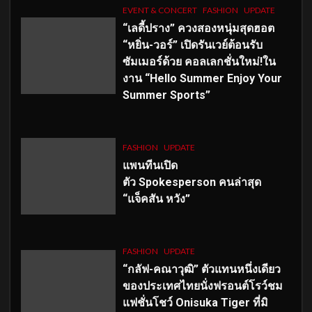
EVENT & CONCERT
FASHION
UPDATE
“เลดี้ปราง” ควงสองหนุ่มสุดฮอต
“หยิ่น-วอร์” เปิดรันเวย์ต้อนรับ
ซัมเมอร์ด้วย คอลเลกชั่นใหม่!ใน
งาน “Hello Summer Enjoy Your
Summer Sports”
FASHION
UPDATE
แพนทีนเปิด
ตัว
Spokesperson คนล่าสุด
“แจ็คสัน หวัง”
FASHION
UPDATE
“กลัฟ-คณาวุฒิ” ตัวแทนหนึ่งเดียว
ของประเทศไทยนั่งฟรอนต์โรว์ชม
แฟชั่นโชว์ Onisuka Tiger ที่มิ