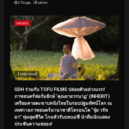
2 วัน ago
admin
UPDATE
1 min read
GDH ร่วมกับ TOFU FILMS ปล่อยตัวอย่างแรก!
ภาพยนตร์ฟอร์มยักษ์ ‘คุณยายวรนาฏ’ (INHERIT)
เตรียมคายตะขาบหนังไทยในรอบปฐมทัศน์โลก ณ
เทศกาลภาพยนตร์นานาชาติโตรอนโต “จุ๋ย วรัท
ยา” ทุ่มสุดชีวิต โกนหัวรับบทแม่ชี นำทีมนักแสดง
ประชันความสยอง!