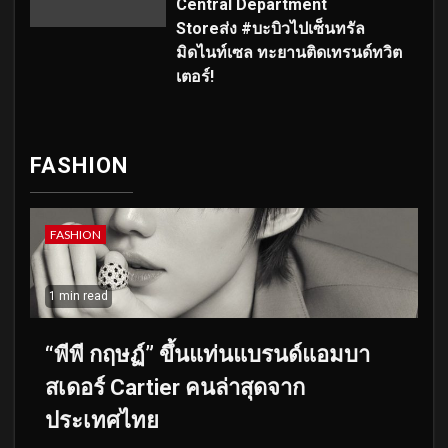
Central Department
Storeส่ง #บะบิวไปเซ็นทรัล
มิดไนท์เซล ทะยานติดเทรนด์ทวิต
เตอร์!
FASHION
FASHION
1 min read
“พีพี กฤษฏ์” ขึ้นแท่นแบรนด์แอมบา
สเดอร์ Cartier คนล่าสุดจาก
ประเทศไทย