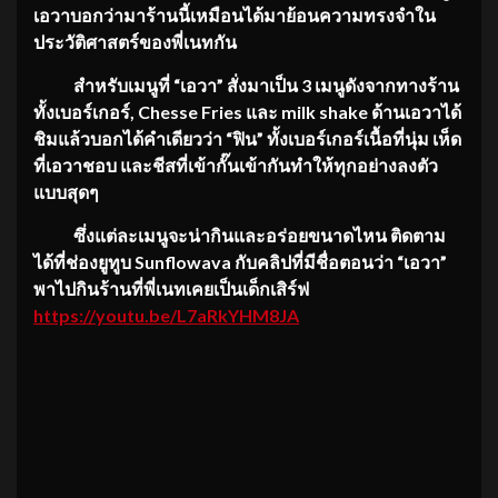
เอวาบอกว่ามาร้านนี้เหมือนได้มาย้อนความทรงจำใน
ประวัติศาสตร์ของพี่เนทกัน
สำหรับเมนูที่ “เอวา” สั่งมาเป็น 3 เมนูดังจากทางร้าน
ทั้งเบอร์เกอร์, Chesse Fries และ milk shake ด้านเอวาได้
ชิมแล้วบอกได้คำเดียวว่า “ฟิน” ทั้งเบอร์เกอร์เนื้อที่นุ่ม เห็ด
ที่เอวาชอบ และชีสที่เข้ากั๊นเข้ากันทำให้ทุกอย่างลงตัว
แบบสุดๆ
ซึ่งแต่ละเมนูจะน่ากินและอร่อยขนาดไหน ติดตาม
ได้ที่ช่องยูทูบ Sunflowava กับคลิปที่มีชื่อตอนว่า “เอวา”
พาไปกินร้านที่พี่เนทเคยเป็นเด็กเสิร์ฟ
https://youtu.be/L7aRkYHM8JA