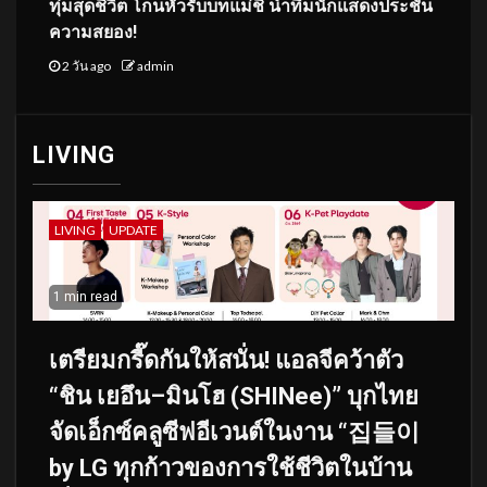
ทุ่มสุดชีวิต โกนหัวรับบทแม่ชี นำทีมนักแสดงประชัน
ความสยอง!
2 วัน ago
admin
LIVING
LIVING
UPDATE
1 min read
เตรียมกรี๊ดกันให้สนั่น! แอลจีคว้าตัว
“ชิน เยอึน–มินโฮ (SHINee)” บุกไทย
จัดเอ็กซ์คลูซีฟอีเวนต์ในงาน “집들이
by LG ทุกก้าวของการใช้ชีวิตในบ้าน