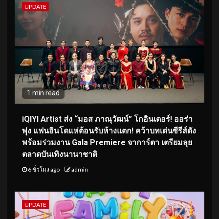
UPDATE
1 min read
iQIYI Artist ส่ง “มอส ภาณุวัฒน์” โกอินเตอร์! ออร่า
พุ่ง แฟนอินโดแห่ต้อนรับห้างแตก! คว้าบทเด่นซีรีส์ดัง
พร้อมร่วมงาน Gala Premiere จาการ์ตา เตรียมลุย
ตลาดบันเทิงนานาชาติ
6 ชั่วโมง ago
admin
UPDATE