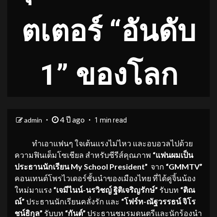
ตเตอร์ “อันดับ
1” ของโลก
4 ปี ago
admin
1 min read
ทำเอาแฟนๆ ใจเต้นแรงไม่ไหว และอบอวลไปด้วย
ความฟินเต็มโซเชียล สำหรับซีรีส์คุณภาพ
“แฟนผมเป็น
ประธานนักเรียน My School President”
จาก
“GMMTV”
คอนเทนต์โพรไวเดอร์ชั้นนำของเมืองไทย ที่ได้คู่จิ้นน้อง
ใหม่มาแรง
“เจมีไนน์-นรวิชญ์ ฐิติเจริญรักษ์”
รับบท
“ติณ
ณ์”
ประธานนักเรียนคลั่งรัก และ
“โฟร์ท-ณัฐวรรธน์ จิโร
ชน์ธิกุล”
รับบท
“กันต์”
ประธานชมรมดนตรีและนักร้องนำ