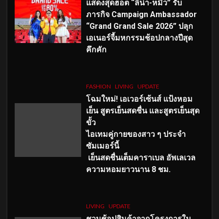
แสดงสุดฮอต “ลีน่า-หมิว” รับ
ภารกิจ Campaign Ambassador
“Grand Grand Sale 2026” ปลุก
เอเนอร์จี้มหกรรมช้อปกลางปีสุด
คึกคัก
FASHION
LIVING
UPDATE
โฉมใหม่
! เอเวอร์เซ้นส์ แป้งหอม
เย็น สูตรเย็นสดชื่น และสูตรเย็นสุด
ขั้ว
ไอเทมคู่กายของสาว ๆ ประจำ
ซัมเมอร์นี้
เย็นสดชื่นเต็มคาราเบล อัพเลเวล
ความหอมยาวนาน
8
ชม.
LIVING
UPDATE
ชวนช้อปสินค้าจากโครงการใน