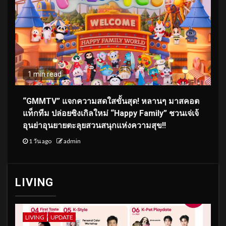
1 min read
“GMMTV” แจกความสดใสขั้นสุด! หลานๆ มาสคอต
แท็กทีม ปล่อยซิงเกิลใหม่ “Happy Family” ชวนเจ่เจ้
อุนย่าอุนยายตะลุยสวนสนุกแห่งความสุข!!
1 วัน ago
admin
LIVING
LIVING
UPDATE