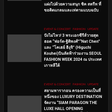
แฝงไปด้วยความสนุก ชิค สตรีท ที่
ขอติดแกลมและเท่ตามแบบฉบับ
EVENT & CONCERT
FASHION
UPDATE
ปังไม่ไหว! 3 พระเอกซีรีส์วายสุด
ฮอต “ฟอร์ด-ฐิติพงศ์”“Nat Chen”
และ “โคเฮย์ ฮิงุจิ” (Higuchi
Kouhei)บินลัดฟ้าร่วมงาน SEOUL
FASHION WEEK 2024 ณ ประเทศ
เกาหลีใต้
EVENT & CONCERT
FASHION
UPDATE
สยามพารากอน ครองความเป็นที่
หนึ่งของ LUXURY DESTINATION
จัดงาน “SIAM PARAGON THE
LUXE HALL OPENING