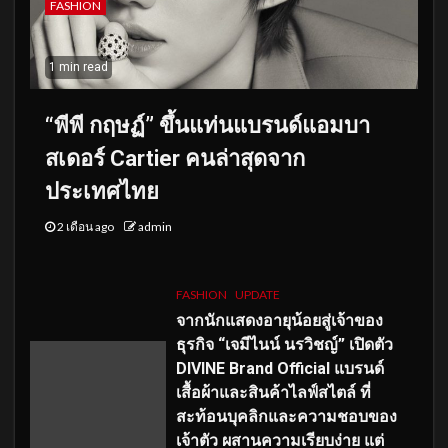
FASHION
1 min read
“พีพี กฤษฏ์” ขึ้นแท่นแบรนด์แอมบา
สเดอร์ Cartier คนล่าสุดจาก
ประเทศไทย
2 เดือน ago
admin
FASHION
UPDATE
จากนักแสดงอายุน้อยสู่เจ้าของ
ธุรกิจ “เจมีไนน์ นรวิชญ์” เปิดตัว
DIVINE Brand Official แบรนด์
เสื้อผ้าและสินค้าไลฟ์สไตล์ ที่
สะท้อนบุคลิกและความชอบของ
เจ้าตัว ผสานความเรียบง่าย แต่