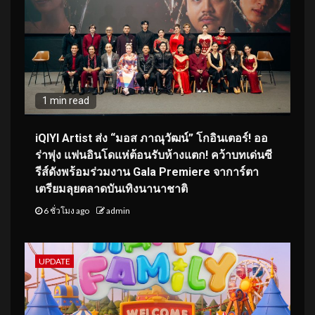
1 min read
iQIYI Artist ส่ง “มอส ภาณุวัฒน์” โกอินเตอร์! ออ
ร่าพุ่ง แฟนอินโดแห่ต้อนรับห้างแตก! คว้าบทเด่นซี
รีส์ดังพร้อมร่วมงาน Gala Premiere จาการ์ตา
เตรียมลุยตลาดบันเทิงนานาชาติ
6 ชั่วโมง ago
admin
UPDATE