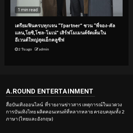
1 min read
เตรียมฟินครบทุกเจน “Tpartner” ชวน “พี่จอง-คัล
แลน,โยชิ,โซล-โมเน่” เสิร์ฟโมเมนต์จัดเต็มใน
อีเวนต์ใหญ่สุดเอ็กคลูชีฟ
2 วัน ago
admin
A.ROUND ENTERTAINMENT
สื่อบันเทิงออนไลน์ ที่รายงานข่าวสาร เหตุการณ์ในแวดวง
การบันเทิงไทย ผลิตคอนเทนท์ที่หลากหลาย ครอบคลุมทั้ง 2
ภาษา (ไทยและอังกฤษ)