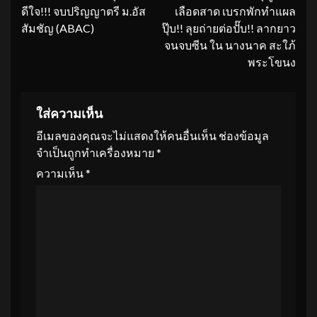
Reading
ดีใจ!!! จบปริญญาตรี ม.อัส
เลือดสาด เบรกพักทำแผล
สัมชัญ (ABAC)
ปุ๊บ!! ลุยถ่ายต่อปั๊บ!! ลากยาว
จนจบซีน ใน นางนาค สะใภ้
พระโขนง
ใส่ความเห็น
อีเมลของคุณจะไม่แสดงให้คนอื่นเห็น
ช่องข้อมูล
จำเป็นถูกทำเครื่องหมาย
*
ความเห็น
*