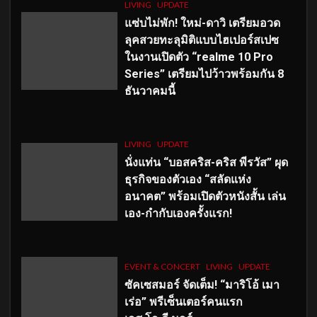
LIVING
UPDATE
แซ่บไม่พัก! ใหม่-ดาวิ เตรียมอวด
ลุคสวยทะลุมิติแบบไฮเปอร์สเปซ
ในงานเปิดตัว “realme 10 Pro
Series” เตรียมไปว้าวพร้อมกัน 8
ธันวาคมนี้
LIVING
UPDATE
นั่งแท่น “บอสคริส-คริส พีรวัส” ผุด
ธุรกิจของตัวเอง “สลัดแห่ง
อนาคต” พร้อมเปิดตัวหนังสั้น เล่น
เอง-กำกับเองครั้งแรก!
EVENT & CONCERT
LIVING
UPDATE
ซัคเซสมอร์ จัดเต็ม
!
“มาริโอ้ เมา
เร่อ” พรีเซ็นเตอร์คนแรก