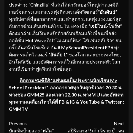
ประจำวง “Chinzilla” ที่เล่นได้น่ารักเบอร์ใหญ่สาดเคมีดี
เวอร์จนกระแสมาแรง พุ่งติดเทรนด์ทวิตเตอร์
“อันดับ 1”
ทุกสัปดาห์ที่ออกอากาศ และล่าสุดกระแสพุ่งแรงเบอร์สุด
กับการข้ามเส้นเฟรนด์โซน ใน EP.6 เมื่อ
“เจมีไนน์-โฟร์ท”
ต้องมาถ่ายเอ็มวีเพลงรักด้วยกันพร้อมแก๊งเพื่อนเพื่อส่ง
ออดิชั่น Hot Wave ก็ปาโมเมนต์ฟินๆ ใส่แฟนคลับรัวๆ จน
กรี๊ดลั่นสนั่นโซเชียล ดัน
# MySchoolPresidentEP6
พุ่ง
ติดเทรนด์ทวิตเตอร์
“อันดับ 1”
ของโลก และประเทศไทย,
อินโดนีเซีย และยังติด เทรนด์ในอีกหลายประเทศทั่วโลก
งานนี้เรียกว่าฟูลฟิลหัวใจขั้นสุด
ติดตามชมซีรีส์ “แฟนผมเป็นประธานนักเรียน My
School President” ออกอากาศทุกวันศุกร์ เวลา 20.30 น.
ทางช่อง GMM25 และเวลา 22.30 น. ทาง VIU และอัพเดท
ทุกความเคลื่อนไหวได้ที่ FB & IG & YouTube & Twitter :
GMMTV
Continue
Previous
Next
บัณฑิตป้ายแดง “ฟลุ๊ค”
สปิริตแรง !! เก้า จิรายุ บู๊ .. จน