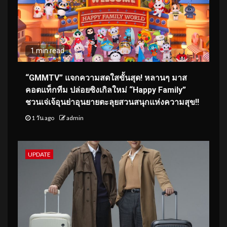
1 min read
“GMMTV” แจกความสดใสขั้นสุด! หลานๆ มาส
คอตแท็กทีม ปล่อยซิงเกิลใหม่ “Happy Family”
ชวนเจ่เจ้อุนย่าอุนยายตะลุยสวนสนุกแห่งความสุข!!
1 วัน ago
admin
UPDATE