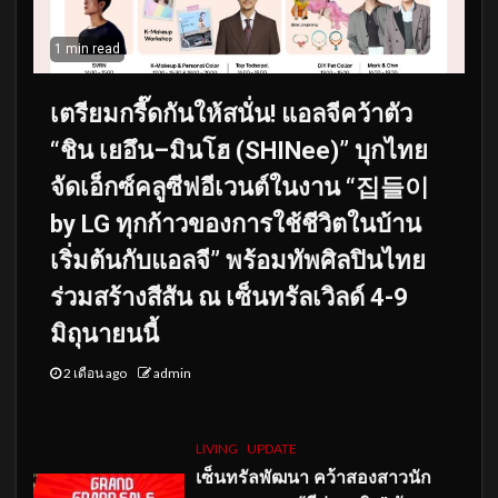
1 min read
เตรียมกรี๊ดกันให้สนั่น! แอลจีคว้าตัว
“ชิน เยอึน–มินโฮ (SHINee)” บุกไทย
จัดเอ็กซ์คลูซีฟอีเวนต์ในงาน “집들이
by LG ทุกก้าวของการใช้ชีวิตในบ้าน
เริ่มต้นกับแอลจี” พร้อมทัพศิลปินไทย
ร่วมสร้างสีสัน ณ เซ็นทรัลเวิลด์ 4-9
มิถุนายนนี้
2 เดือน ago
admin
LIVING
UPDATE
เซ็นทรัลพัฒนา คว้าสองสาวนัก