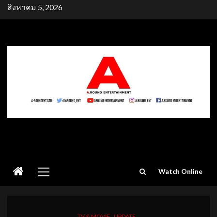
Skip
สิงหาคม 5, 2026
to
content
Primary
Watch Online
Menu
TV & MOVIE
UPDATE