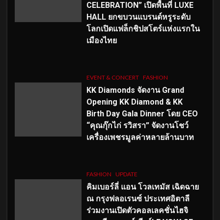
CELEBRATION” เปิดพื้นที่ LUXE
HALL ยกขบวนแบรนด์หรูระดับ
โลกเปิดแฟล็กชิปสโตร์แห่งแรกใน
เมืองไทย
EVENT & CONCERT
FASHION
KK Diamonds จัดงาน Grand
Opening KK Diamond & KK
Birth Day Gala Dinner โดย CEO
“คุณกุ๊กไก่ รวิสรา” จัดงานโชว์
เครื่องเพชรมูลค่าหลายล้านบาท
FASHION
UPDATE
คิมเบอร์ลี่ แอน โวลเทมัส เฉิดฉาย
ณ กรุงฟลอเรนซ์ ประเทศอิตาลี
ร่วมงานเปิดตัวคอลเลคชั่นไฮจิ