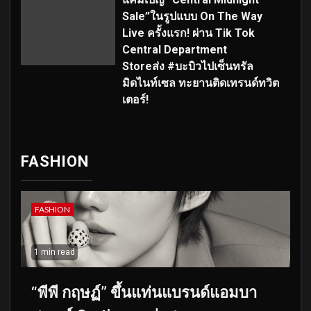
Sale”ในรูปแบบ On The Way
Live ครั้งแรก! ผ่าน Tik Tok
Central Department
Storeส่ง #บะบิวไปเซ็นทรัล
มิดไนท์เซล ทะยานติดเทรนด์ทวิต
เตอร์!
FASHION
FASHION
1 min read
“พีพี กฤษฏ์” ขึ้นแท่นแบรนด์แอมบา