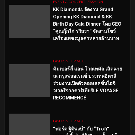
EVENT & CONCERT
FASHION
KK Diamonds จัดงาน Grand
Opening KK Diamond & KK
Birth Day Gala Dinner โดย CEO
“คุณกุ๊กไก่ รวิสรา” จัดงานโชว์
เครื่องเพชรมูลค่าหลายล้านบาท
FASHION
UPDATE
คิมเบอร์ลี่ แอน โวลเทมัส เฉิดฉาย
ณ กรุงฟลอเรนซ์ ประเทศอิตาลี
ร่วมงานเปิดตัวคอลเลคชั่นไฮจิ
วเวลรีจากคาร์เทียร์LE VOYAGE
RECOMMENCÉ
FASHION
UPDATE
“ฟอร์ด ฐิติพงษ์” กับ “Trofi”