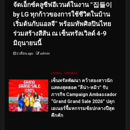
จัดเอ็กซ์คลูซีฟอีเวนต์ในงาน “집들이
by LG ทุกก้าวของการใช้ชีวิตในบ้าน
เริ่มต้นกับแอลจี” พร้อมทัพศิลปินไทย
ร่วมสร้างสีสัน ณ เซ็นทรัลเวิลด์ 4-9
มิถุนายนนี้
2 เดือน ago
admin
LIVING
UPDATE
เซ็นทรัลพัฒนา คว้าสองสาวนัก
แสดงสุดฮอต “ลีน่า-หมิว” รับ
ภารกิจ Campaign Ambassador
“Grand Grand Sale 2026” ปลุก
เอเนอร์จี้มหกรรมช้อปกลางปีสุด
คึกคัก