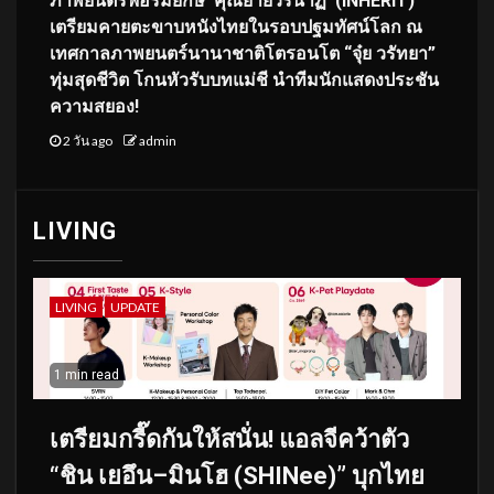
ภาพยนตร์ฟอร์มยักษ์ ‘คุณยายวรนาฏ’ (INHERIT)
เตรียมคายตะขาบหนังไทยในรอบปฐมทัศน์โลก ณ
เทศกาลภาพยนตร์นานาชาติโตรอนโต “จุ๋ย วรัทยา”
ทุ่มสุดชีวิต โกนหัวรับบทแม่ชี นำทีมนักแสดงประชัน
ความสยอง!
2 วัน ago
admin
LIVING
LIVING
UPDATE
1 min read
เตรียมกรี๊ดกันให้สนั่น! แอลจีคว้าตัว
“ชิน เยอึน–มินโฮ (SHINee)” บุกไทย