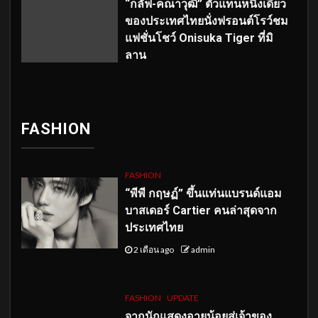
“กลัฟ-คณาวุฒิ” ตัวแทนหนึ่งเดียว
ของประเทศไทยนั่งฟรอนต์โรว์ชม
แฟชั่นโชว์ Onisuka Tiger ที่มิ
ลาน
FASHION
FASHION
“พีพี กฤษฏ์” ขึ้นแท่นแบรนด์แอม
บาสเดอร์ Cartier คนล่าสุดจาก
ประเทศไทย
2 เดือน ago
admin
FASHION
UPDATE
จากนักแสดงอายุน้อยสู่เจ้าของ