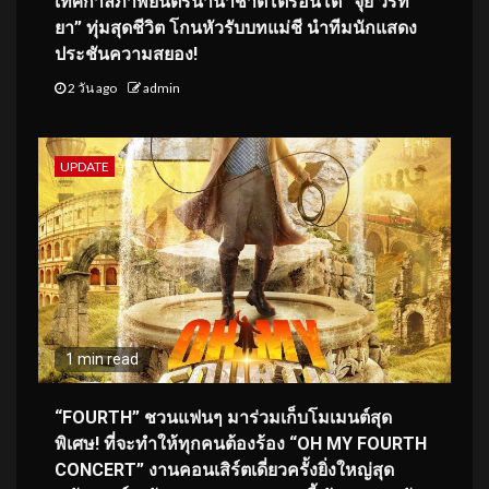
เทศกาลภาพยนตร์นานาชาติโตรอนโต “จุ๋ย วรัท
ยา” ทุ่มสุดชีวิต โกนหัวรับบทแม่ชี นำทีมนักแสดง
ประชันความสยอง!
2 วัน ago
admin
UPDATE
1 min read
“FOURTH” ชวนแฟนๆ มาร่วมเก็บโมเมนต์สุด
พิเศษ! ที่จะทำให้ทุกคนต้องร้อง “OH MY FOURTH
CONCERT” งานคอนเสิร์ตเดี่ยวครั้งยิ่งใหญ่สุด