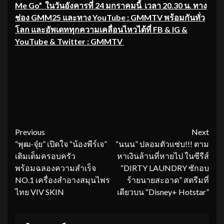
Me Go” ในวันอังคารที่ 24 มกราคมนี้ เวลา 20.30 น. ทาง
ช่อง GMM25 และทาง YouTube : GMMTV พร้อมกันทั่ว
โลก และอัพเดททุกความเคลื่อนไหวได้ที่ FB & IG &
YouTube & Twitter : GMMTV
Continue
Previous
Next
“พุฒ-จุ๋ย” เปิดใจ “น้องพีร์เจ”
“นนน” ปลอมตัวแซ่บ!!! ตาม
Reading
เติมเต็มครอบครัว
หาเงินล้านที่หายไป ในซีรีส์
พร้อมฉลองความสำเร็จ
“DIRTY LAUNDRY ซักอบ
NO.1 เครื่องสำอางสมุนไพร
ร้ายนายสะอาด” สตรีมที่
ไทย VIV SKIN
เดียวบน “Disney+ Hotstar”