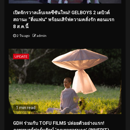
เปิดจักรวาลเล็บเจลซีซันใหม่! GELBOYS 2 เดบิวต์
สถานะ “ติ่งแฟน” พร้อมเสิร์ฟความคลั่งรัก ตอนแรก
8 ส.ค.นี้
2 วัน ago
admin
UPDATE
1 min read
GDH ร่วมกับ TOFU FILMS ปล่อยตัวอย่างแรก!