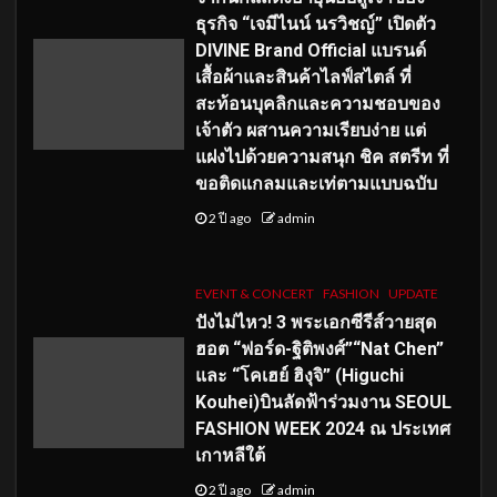
ธุรกิจ “เจมีไนน์ นรวิชญ์” เปิดตัว
DIVINE Brand Official แบรนด์
เสื้อผ้าและสินค้าไลฟ์สไตล์ ที่
สะท้อนบุคลิกและความชอบของ
เจ้าตัว ผสานความเรียบง่าย แต่
แฝงไปด้วยความสนุก ชิค สตรีท ที่
ขอติดแกลมและเท่ตามแบบฉบับ
2 ปี ago
admin
EVENT & CONCERT
FASHION
UPDATE
ปังไม่ไหว! 3 พระเอกซีรีส์วายสุด
ฮอต “ฟอร์ด-ฐิติพงศ์”“Nat Chen”
และ “โคเฮย์ ฮิงุจิ” (Higuchi
Kouhei)บินลัดฟ้าร่วมงาน SEOUL
FASHION WEEK 2024 ณ ประเทศ
เกาหลีใต้
2 ปี ago
admin