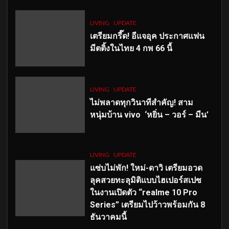
LIVING
UPDATE
เตรียมกรี๊ด! อีแจอุค ประกาศแฟน
มีตติ้งในไทย 4 กพ 66 นี้
LIVING
UPDATE
ไม่พลาดทุกวินาทีสำคัญ
! สาม
หนุ่มบ้าน vivo ‘หยิ่น – วอร์ – มีน’
LIVING
UPDATE
แซ่บไม่พัก! ใหม่-ดาวิ เตรียมอวด
ลุคสวยทะลุมิติแบบไฮเปอร์สเปซ
ในงานเปิดตัว “realme 10 Pro
Series” เตรียมไปว้าวพร้อมกัน 8
ธันวาคมนี้