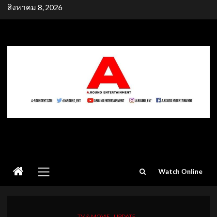
Skip
สิงหาคม 8, 2026
to
content
Primary
Watch Online
Menu
TV & MOVIE
UPDATE