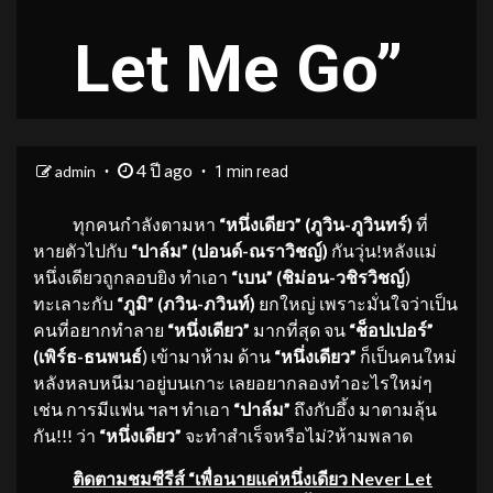
Let Me Go”
4 ปี ago
admin
1 min read
ทุกคนกำลังตามหา
“หนึ่งเดียว”
(ภูวิน-
ภูวินทร์)
ที่
หายตัวไปกับ
“ปาล์ม”
(
ปอนด์-ณราวิชญ์)
กันวุ่น!หลังแม่
หนึ่งเดียวถูกลอบยิง ทำเอา
“เบน” (ชิม่อน-วชิรวิชญ์
)
ทะเลาะกับ
“ภูมิ” (ภวิน-ภวินท์)
ยกใหญ่ เพราะมั่นใจว่าเป็น
คนที่อยากทำลาย
“หนึ่งเดียว”
มากที่สุด จน
“ช็อปเปอร์”
(เพิร์ธ-ธนพนธ์
) เข้ามาห้าม ด้าน
“หนึ่งเดียว”
ก็เป็นคนใหม่
หลังหลบหนีมาอยู่บนเกาะ เลยอยากลองทำอะไรใหม่ๆ
เช่น การมีแฟน ฯลฯ ทำเอา
“ปาล์ม”
ถึงกับอึ้ง มาตามลุ้น
กัน!!! ว่า
“หนึ่งเดียว”
จะทำสำเร็จหรือไม่?ห้ามพลาด
ติดตามชมซีรีส์ “เพื่อนายแค่หนึ่งเดียว Never Let