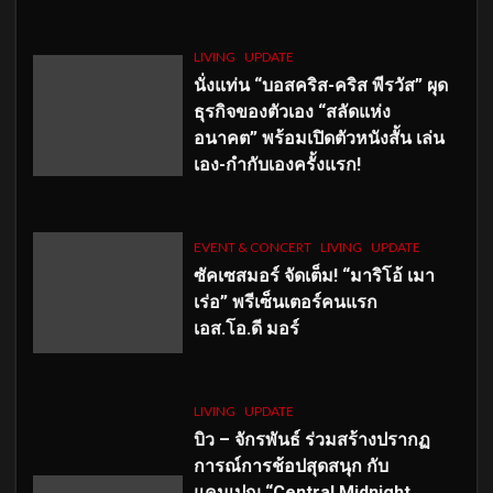
LIVING
UPDATE
นั่งแท่น “บอสคริส-คริส พีรวัส” ผุด
ธุรกิจของตัวเอง “สลัดแห่ง
อนาคต” พร้อมเปิดตัวหนังสั้น เล่น
เอง-กำกับเองครั้งแรก!
EVENT & CONCERT
LIVING
UPDATE
ซัคเซสมอร์ จัดเต็ม
!
“มาริโอ้ เมา
เร่อ” พรีเซ็นเตอร์คนแรก
เอส
.โอ.ดี มอร์
LIVING
UPDATE
บิว – จักรพันธ์ ร่วมสร้างปรากฏ
การณ์การช้อปสุดสนุก กับ
แคมเปญ “Central Midnight