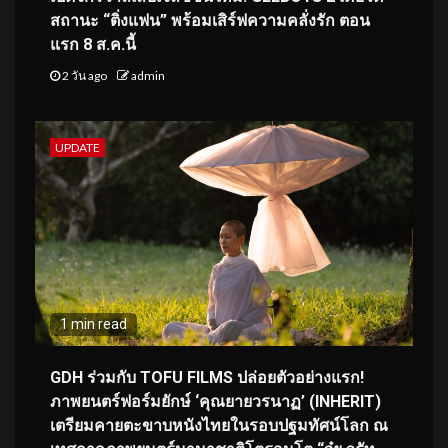
สถานะ “ติ่งแฟน” พร้อมเสิร์ฟความคลั่งรัก ตอน
แรก 8 ส.ค.นี้
2 วัน ago
admin
UPDATE
1 min read
GDH ร่วมกับ TOFU FILMS ปล่อยตัวอย่างแรก!
ภาพยนตร์ฟอร์มยักษ์ ‘คุณยายวรนาฏ’ (INHERIT)
เตรียมคายตะขาบหนังไทยในรอบปฐมทัศน์โลก ณ