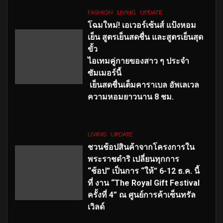
FASHION
LIVING
UPDATE
โฉมใหม่
! เอเวอร์เซ้นส์ แป้งหอม
เย็น สูตรเย็นสดชื่น และสูตรเย็นสุด
ขั้ว
ไอเทมคู่กายของสาว ๆ ประจำ
ซัมเมอร์นี้
เย็นสดชื่นเต็มคาราเบล อัพเลเวล
ความหอมยาวนาน
8
ชม.
LIVING
UPDATE
ชวนช้อปสินค้าจากโครงการใน
พระราชดำริ เปลี่ยนทุกการ
“ช้อป” เป็นการ “ให้” 6-12 ธ.ค. นี้
ที่ งาน “The Royal Gift Festival
ครั้งที่ 4” ณ ศูนย์การค้าเซ็นทรัล
เวิลด์