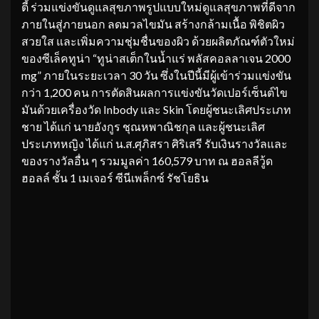
ตี้ ร่วมแข่งขันดูแลสุขภาพรูปแบบใหม่ดูแลสุขภาพที่ดีจาก
ภายในสู่ภายนอก ลดมวลไขมัน สร้างกล้ามเนื้อ พิชิตผิว
สวยใส และเพิ่มความชุ่มชื่นของผิว ด้วยผลิตภัณฑ์ตัวใหม่
ของซีเล็คทูน่า “ทูน่าสเต็กในน้ำแร่ พลัสคอลลาเจน 2000
mg” ภายในระยะเวลา 30 วัน ซึ่งในปีนี้มีผู้เข้าร่วมแข่งขัน
กว่า 1,200 คน การตัดสินผลการแข่งขันวัดเปอร์เซ็นต์ไข
มันด้วยเครื่องวัด Inbody และ Skin โดยผู้ชนะเลิศประเภท
ชาย ได้แก่ นายอังกูร ชุณหพาณิชกุล และผู้ชนะเลิศ
ประเภทหญิง ได้แก่ น.ส.ศุภิสรา ศิริเสรี รับเงินรางวัลและ
ของรางวัลอื่น ๆ รวมมูลค่า 160,579 บาท ณ ฮอลลีวู้ด
ฮอลล์ ชั้น 1 เมเจอร์ ซีนีเพล็กซ์ รัชโยธิน