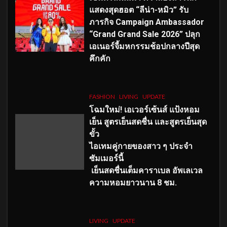
แสดงสุดฮอต “ลีน่า-หมิว” รับ
ภารกิจ Campaign Ambassador
“Grand Grand Sale 2026” ปลุก
เอเนอร์จี้มหกรรมช้อปกลางปีสุด
คึกคัก
FASHION
LIVING
UPDATE
โฉมใหม่
! เอเวอร์เซ้นส์ แป้งหอม
เย็น สูตรเย็นสดชื่น และสูตรเย็นสุด
ขั้ว
ไอเทมคู่กายของสาว ๆ ประจำ
ซัมเมอร์นี้
เย็นสดชื่นเต็มคาราเบล อัพเลเวล
ความหอมยาวนาน
8
ชม.
LIVING
UPDATE