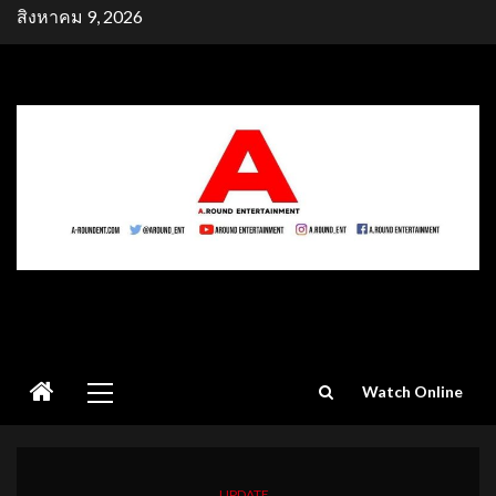
Skip
สิงหาคม 9, 2026
to
content
Primary
Watch Online
Menu
UPDATE