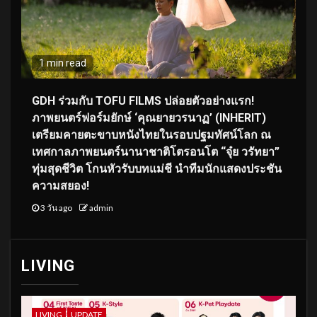
1 min read
GDH ร่วมกับ TOFU FILMS ปล่อยตัวอย่างแรก!
ภาพยนตร์ฟอร์มยักษ์ ‘คุณยายวรนาฏ’ (INHERIT)
เตรียมคายตะขาบหนังไทยในรอบปฐมทัศน์โลก ณ
เทศกาลภาพยนตร์นานาชาติโตรอนโต “จุ๋ย วรัทยา”
ทุ่มสุดชีวิต โกนหัวรับบทแม่ชี นำทีมนักแสดงประชัน
ความสยอง!
3 วัน ago
admin
LIVING
LIVING
UPDATE