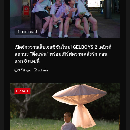
1 min read
เปิดจักรวาลเล็บเจลซีซันใหม่! GELBOYS 2 เดบิวต์
สถานะ “ติ่งแฟน” พร้อมเสิร์ฟความคลั่งรัก ตอน
แรก 8 ส.ค.นี้
3 วัน ago
admin
UPDATE