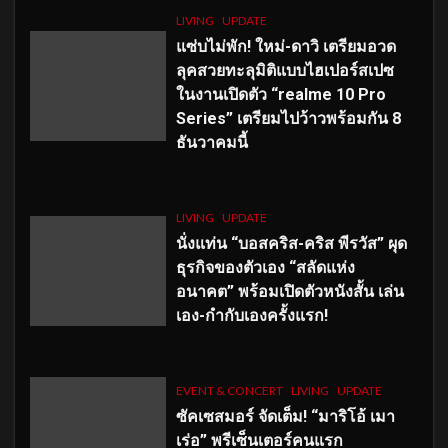
LIVING
UPDATE
แซ่บไม่พัก! ใหม่-ดาวิ เตรียมอวด
ลุคสวยทะลุมิติแบบไฮเปอร์สเปซ
ในงานเปิดตัว “realme 10 Pro
Series” เตรียมไปว้าวพร้อมกัน 8
ธันวาคมนี้
LIVING
UPDATE
นั่งแท่น “บอสคริส-คริส พีรวัส” ผุด
ธุรกิจของตัวเอง “สลัดแห่ง
อนาคต” พร้อมเปิดตัวหนังสั้น เล่น
เอง-กำกับเองครั้งแรก!
EVENT & CONCERT
LIVING
UPDATE
ซัคเซสมอร์ จัดเต็ม
!
“มาริโอ้ เมา
เร่อ” พรีเซ็นเตอร์คนแรก