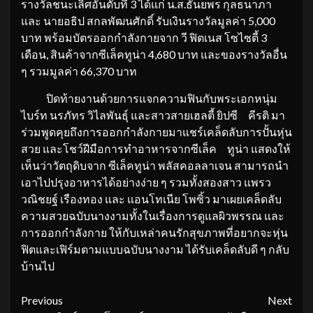
รางวัลชนะเลิศอันดับที่ 3 ได้แก่ น.ส.ธันยพร กุลธนาภา
และ นายอธิป สกลพัฒนศักดิ์ รับเงินรางวัลมูลค่า 5,000
บาท พร้อมบัตรออกกำลังกายจาก วี ฟิตเนส โซไซตี้ 3
เดือน, สินค้าจากซีเล็คทูน่า 4,680 บาท และของรางวัลอื่น
ๆ รวมมูลค่า 66,370 บาท
ปิดท้ายงานด้วยการแจกความฟินกับพระเอกหนุ่ม
ไบร์ท นรภัทร วิไลพันธุ์ และสาวสายเฮลตี้ ยิปซี คีรติ มา
ร่วมพูดคุยถึงการออกกำลังกายมาแชร์เคล็ดลับการปั้นหุ่น
สวย และโชว์ฝีมือการทำอาหารจากซีเล็ค ทูน่า แสดงให้
เห็นว่าวัตถุดิบจาก ซีเล็คทูน่า พลัสคอลลาเจน สามารถนำ
เอาไปปรุงอาหารได้อย่างง่าย ๆ รวมทั้งสองสาว แพรว
วณิชยฐ์ เรืองทอง และ แอนโทเนีย โพซิ้ว มาเผยเคล็ดลับ
ความสวยฉบับนางงามทั้งในเรื่องการดูแลผิวพรรณ และ
การออกกำลังกาย ให้กับเหล่าคนรักสุขภาพที่อยากจะหุ่น
ฟิตและเฟิร์มตามแบบฉบับนางงาม ได้รับเคล็ดลับดี ๆ กลับ
บ้านไป
Continue
Previous
Next