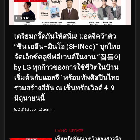
1 min read
เตรียมกรี๊ดกันให้สนั่น! แอลจีคว้าตัว
“ชิน เยอึน–มินโฮ (SHINee)” บุกไทย
จัดเอ็กซ์คลูซีฟอีเวนต์ในงาน “집들이
by LG ทุกก้าวของการใช้ชีวิตในบ้าน
เริ่มต้นกับแอลจี” พร้อมทัพศิลปินไทย
ร่วมสร้างสีสัน ณ เซ็นทรัลเวิลด์ 4-9
มิถุนายนนี้
2 เดือน ago
admin
LIVING
UPDATE
เซ็นทรัลพัฒนา คว้าสองสาวนัก