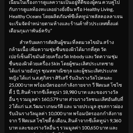
เนี่ยนในเรื่องการดูแลความเป็นอยู่ที่ดีของผู้คน ควบคู่ไป
กับการดูแลท้องทะเลอย่างยั่งยืน หรือ Healthy Living,
Healthy Oceans โดยผลิตภัณฑ์ซีเล็คทูน่าพลัสคอลลาเจน
จะเริ่มจัดจำหน่ายตามห้างและร้านค้าทั่วประเทศตั้งแต่
เดือนกุมภาพันธ์ครับ”
สำหรับผลการตัดสินผู้ชนะที่ลดมวลไขมัน สร้าง
กล้ามเนื้อ เพิ่มความชุ่มชื่นของผิวได้มากที่สุด วัด
เปอร์เซ็นต์ไขมันด้วยเครื่องวัด Inbody และวัดความชุ่ม
ชื่นของผิวด้วยเครื่อง Skin โดยผู้ชนะเลิศประเภทชาย
ได้แก่ นายอังกูร ชุณหพาณิชกุล และผู้ชนะเลิศประเภท
หญิง ได้แก่ น.ส.ศุภิสรา ศิริเสรี รับเงินรางวัลไปคนละ
25,000 บาท พร้อมบัตรออกกำลังกายจาก วี ฟิตเนส โซไซ
ตี้ 1 ปี, สินค้าจากซีเล็คทูน่า 18,980 บาท และของรางวัล
อื่น ๆ รวมมูลค่า 160,579 บาท ส่วนรางวัลชนะเลิศอันดับที่
2 ได้แก่ น.ส.วัฒนา เกษมรัติ และ นายประมูล สุขสกาวผ่อง
รับเงินรางวัลมูลค่า 10,000 บาท พร้อมบัตรออกกำลังกาย
จาก วี ฟิตเนส โซไซตี้ 6 เดือน, สินค้าจากซีเล็คทูน่า 9,360
บาท และของรางวัลอื่น ๆ รวมมูลค่า 100,650 บาท และ