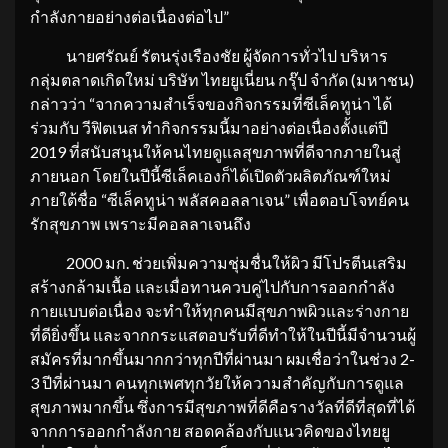
กำลังกายอย่างต่อเนื่องต่อไป”
นายศรัณย์ รัตนรุ่งเรืองชัย ผู้จัดการทั่วไป บริหาร
กลุ่มตลาดเกิดใหม่ บริษัท ไทยยูเนี่ยน กรุ๊ป จำกัด (มหาชน)
กล่าวว่า “จากความสำเร็จของกิจกรรมที่ซีเล็คทูน่า ได้
ร่วมกับ วีฟิตเนส ทำกิจกรรมนี้มาอย่างต่อเนื่องตั้งแต่ปี
2019 ที่สนับสนุนให้คนไทยดูแลสุขภาพที่ดีจากภายในสู่
ภายนอก โดยในปีนี้ซีเล็คเองก็ได้เปิดตัวผลิตภัณฑ์ใหม่
ภายใต้ชื่อ “ซีเล็คทูน่า พลัสคอลลาเจน” เพื่อตอบโจทย์คน
รักสุขภาพ เพราะมีคอลลาเจนถึง
2000 มก. ช่วยเพิ่มความชุ่มชื่นให้ผิว มีโปรตีนเสริม
สร้างกล้ามเนื้อ และเมื่อทานควบคู่ไปกับการออกกำลัง
กายแบบต่อเนื่อง จะทำให้ทุกคนมีสุขภาพผิวและร่างกาย
ที่ดียิ่งขึ้น และจากกระแสตอบรับที่ดีทำให้ในปีนี้มีจำนวนผู้
สมัครที่มากขึ้นมากกว่าทุกปีที่ผ่านมา ผมเชื่อว่าในช่วง 2-
3 ปีที่ผ่านมา คนทุกเพศทุกวัยให้ความสำคัญกับการดูแล
สุขภาพมากขึ้น ซึ่งการมีสุขภาพที่ดีคือรางวัลที่ดีที่สุดที่ได้
จากการออกกำลังกาย สอดคล้องกับแนวคิดของไทยยู