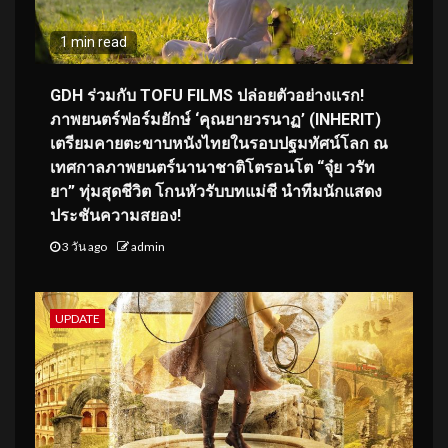
1 min read
GDH ร่วมกับ TOFU FILMS ปล่อยตัวอย่างแรก!
ภาพยนตร์ฟอร์มยักษ์ ‘คุณยายวรนาฏ’ (INHERIT)
เตรียมคายตะขาบหนังไทยในรอบปฐมทัศน์โลก ณ
เทศกาลภาพยนตร์นานาชาติโตรอนโต “จุ๋ย วรัท
ยา” ทุ่มสุดชีวิต โกนหัวรับบทแม่ชี นำทีมนักแสดง
ประชันความสยอง!
3 วัน ago
admin
UPDATE