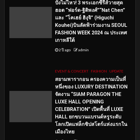
ปังไม่ไหว! 3 พระเอกซีรีส์วายสุด
ฮอต “ฟอร์ด-ฐิติพงศ์”“Nat Chen”
และ “โคเฮย์ ฮิงุจิ” (Higuchi
Kouhei)บินลัดฟ้าร่วมงาน SEOUL
FASHION WEEK 2024 ณ ประเทศ
เกาหลีใต้
2 ปี ago
admin
EVENT & CONCERT
FASHION
UPDATE
สยามพารากอน ครองความเป็นที่
หนึ่งของ LUXURY DESTINATION
จัดงาน “SIAM PARAGON THE
LUXE HALL OPENING
CELEBRATION” เปิดพื้นที่ LUXE
HALL ยกขบวนแบรนด์หรูระดับ
โลกเปิดแฟล็กชิปสโตร์แห่งแรกใน
เมืองไทย