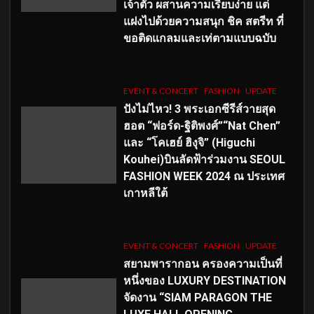
เจ้าตัว ผสานความเรียบง่าย แต่
แฝงไปด้วยความสนุก ชิค สตรีท ที่
ขอติดแกลมและเท่ตามแบบฉบับ
EVENT & CONCERT
FASHION
UPDATE
ปังไม่ไหว! 3 พระเอกซีรีส์วายสุด
ฮอต “ฟอร์ด-ฐิติพงศ์”“Nat Chen”
และ “โคเฮย์ ฮิงุจิ” (Higuchi
Kouhei)บินลัดฟ้าร่วมงาน SEOUL
FASHION WEEK 2024 ณ ประเทศ
เกาหลีใต้
EVENT & CONCERT
FASHION
UPDATE
สยามพารากอน ครองความเป็นที่
หนึ่งของ LUXURY DESTINATION
จัดงาน “SIAM PARAGON THE