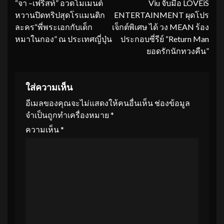
“จา –เฟริสท์” อวดโมเมนต์
Viu จับมือ LOVEiS
Reading
หวานปิดทริปสุดโรแมนติก
ENTERTAINMENT ผุดโปร
ละคร“พี่พระเอกกับเด็ก
เจ็กต์พิเศษ ได้ วง MEAN ร้อง
หมาในกอง” ณ ประเทศญี่ปุ่น
ประกอบซี่รีย์ “Return Man
ยอดรักนักทวงคืน”
ใส่ความเห็น
อีเมลของคุณจะไม่แสดงให้คนอื่นเห็น
ช่องข้อมูล
จำเป็นถูกทำเครื่องหมาย
*
ความเห็น
*