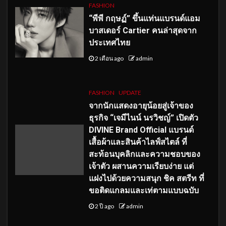
FASHION
“พีพี กฤษฏ์” ขึ้นแท่นแบรนด์แอม
บาสเดอร์ Cartier คนล่าสุดจาก
ประเทศไทย
2 เดือน ago
admin
FASHION
UPDATE
จากนักแสดงอายุน้อยสู่เจ้าของ
ธุรกิจ “เจมีไนน์ นรวิชญ์” เปิดตัว
DIVINE Brand Official แบรนด์
เสื้อผ้าและสินค้าไลฟ์สไตล์ ที่
สะท้อนบุคลิกและความชอบของ
เจ้าตัว ผสานความเรียบง่าย แต่
แฝงไปด้วยความสนุก ชิค สตรีท ที่
ขอติดแกลมและเท่ตามแบบฉบับ
2 ปี ago
admin