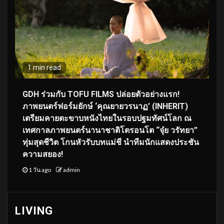
1 min read
GDH ร่วมกับ TOFU FILMS ปล่อยตัวอย่างแรก!
ภาพยนตร์ฟอร์มยักษ์ ‘คุณยายวรนาฏ’ (INHERIT)
เตรียมคายตะขาบหนังไทยในรอบปฐมทัศน์โลก ณ
เทศกาลภาพยนตร์นานาชาติโตรอนโต “จุ๋ย วรัทยา”
ทุ่มสุดชีวิต โกนหัวรับบทแม่ชี นำทีมนักแสดงประชัน
ความสยอง!
1 วัน ago
admin
LIVING