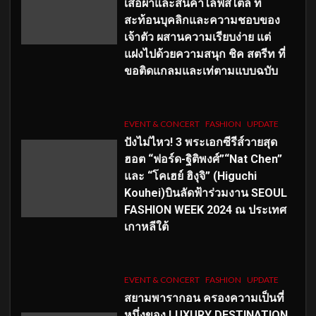
เสื้อผ้าและสินค้าไลฟ์สไตล์ ที่
สะท้อนบุคลิกและความชอบของ
เจ้าตัว ผสานความเรียบง่าย แต่
แฝงไปด้วยความสนุก ชิค สตรีท ที่
ขอติดแกลมและเท่ตามแบบฉบับ
EVENT & CONCERT
FASHION
UPDATE
ปังไม่ไหว! 3 พระเอกซีรีส์วายสุด
ฮอต “ฟอร์ด-ฐิติพงศ์”“Nat Chen”
และ “โคเฮย์ ฮิงุจิ” (Higuchi
Kouhei)บินลัดฟ้าร่วมงาน SEOUL
FASHION WEEK 2024 ณ ประเทศ
เกาหลีใต้
EVENT & CONCERT
FASHION
UPDATE
สยามพารากอน ครองความเป็นที่
หนึ่งของ LUXURY DESTINATION