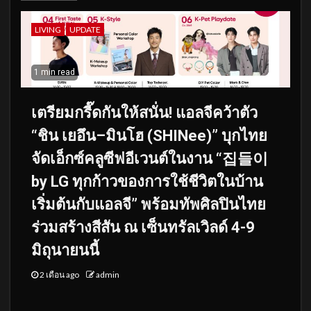
LIVING
UPDATE
1 min read
เตรียมกรี๊ดกันให้สนั่น! แอลจีคว้าตัว
“ชิน เยอึน–มินโฮ (SHINee)” บุกไทย
จัดเอ็กซ์คลูซีฟอีเวนต์ในงาน “집들이
by LG ทุกก้าวของการใช้ชีวิตในบ้าน
เริ่มต้นกับแอลจี” พร้อมทัพศิลปินไทย
ร่วมสร้างสีสัน ณ เซ็นทรัลเวิลด์ 4-9
มิถุนายนนี้
2 เดือน ago
admin