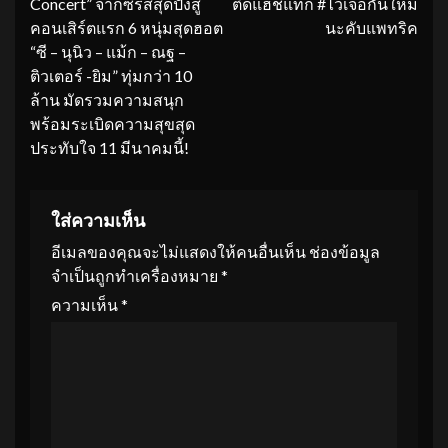
Concert” จากซีรีส์สุดปังสู่
ติดแฮชแท็ก #ไว้เจอกันใหม่
คอนเสิร์ตแรก 6 หนุ่มสุดฮอต
นะคับแพทริค
“ซี – นุนิว – แม้ก – ณฐ –
ติวเตอร์ -ยิม” ทุ่มกว่า 10
ล้าน มัดรวมความสนุก
พร้อมระเบิดความสุขสุด
ประทับใจ 11 มีนาคมนี้!
ใส่ความเห็น
อีเมลของคุณจะไม่แสดงให้คนอื่นเห็น
ช่องข้อมูล
จำเป็นถูกทำเครื่องหมาย
*
ความเห็น
*