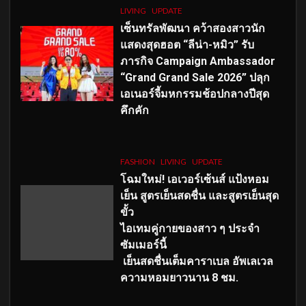
LIVING
UPDATE
เซ็นทรัลพัฒนา คว้าสองสาวนัก
แสดงสุดฮอต “ลีน่า-หมิว” รับ
ภารกิจ Campaign Ambassador
“Grand Grand Sale 2026” ปลุก
เอเนอร์จี้มหกรรมช้อปกลางปีสุด
คึกคัก
FASHION
LIVING
UPDATE
โฉมใหม่
! เอเวอร์เซ้นส์ แป้งหอม
เย็น สูตรเย็นสดชื่น และสูตรเย็นสุด
ขั้ว
ไอเทมคู่กายของสาว ๆ ประจำ
ซัมเมอร์นี้
เย็นสดชื่นเต็มคาราเบล อัพเลเวล
ความหอมยาวนาน
8
ชม.