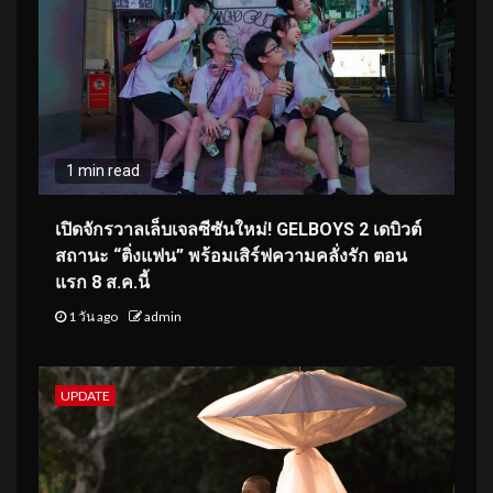
1 min read
เปิดจักรวาลเล็บเจลซีซันใหม่! GELBOYS 2 เดบิวต์
สถานะ “ติ่งแฟน” พร้อมเสิร์ฟความคลั่งรัก ตอน
แรก 8 ส.ค.นี้
1 วัน ago
admin
UPDATE