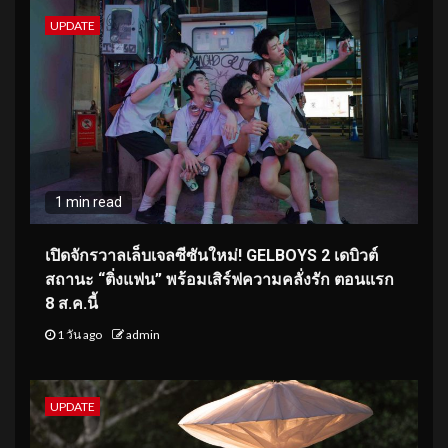
UPDATE
1 min read
เปิดจักรวาลเล็บเจลซีซันใหม่! GELBOYS 2 เดบิวต์
สถานะ “ติ่งแฟน” พร้อมเสิร์ฟความคลั่งรัก ตอนแรก
8 ส.ค.นี้
1 วัน ago
admin
UPDATE