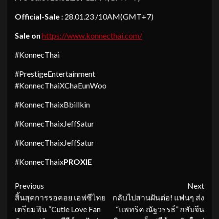
Official-Sale :
28.01.23 /10AM(GMT+7)
Sale on
https://www.konnecthai.com/
#KonnecThai
#PrestigeEntertainment
#KonnecThaiXChaEunWoo
#KonnecThaixBbillkin
#KonnecThaixJeffSatur
#KonnecThaixJeffSatur
#KonnecThaix
PROXIE
Continue
Previous
Next
สิ้นสุดการรอคอย เอฟซีไทย
กลับไปสานฝันต่อ! แฟนๆ ส่ง
Reading
เตรียมฟิน “Cutie Love Fan
“แพทริค ณัฐวรรธ์” กลับจีน