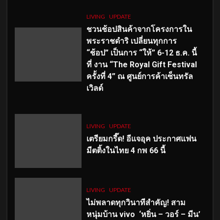
LIVING
UPDATE
ชวนช้อปสินค้าจากโครงการใน
พระราชดำริ เปลี่ยนทุกการ
“ช้อป” เป็นการ “ให้” 6-12 ธ.ค. นี้
ที่ งาน “The Royal Gift Festival
ครั้งที่ 4” ณ ศูนย์การค้าเซ็นทรัล
เวิลด์
LIVING
UPDATE
เตรียมกรี๊ด! อีแจอุค ประกาศแฟน
มีตติ้งในไทย 4 กพ 66 นี้
LIVING
UPDATE
ไม่พลาดทุกวินาทีสำคัญ
! สาม
หนุ่มบ้าน vivo ‘หยิ่น – วอร์ – มีน’