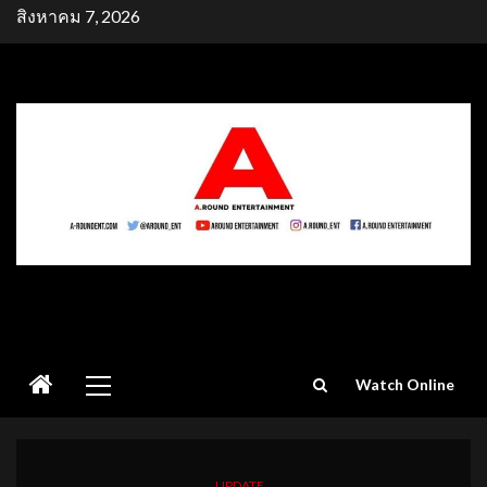
Skip
สิงหาคม 7, 2026
to
content
Primary
Watch Online
Menu
UPDATE