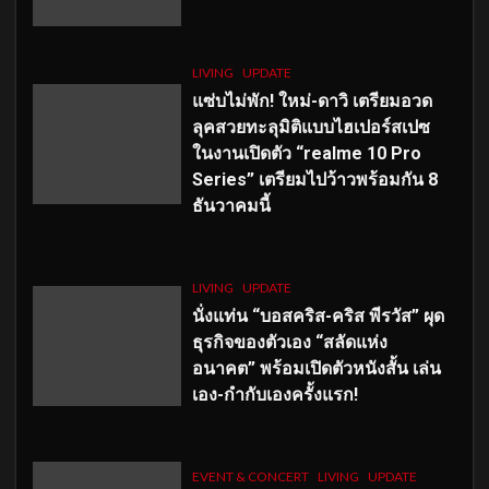
LIVING
UPDATE
แซ่บไม่พัก! ใหม่-ดาวิ เตรียมอวด
ลุคสวยทะลุมิติแบบไฮเปอร์สเปซ
ในงานเปิดตัว “realme 10 Pro
Series” เตรียมไปว้าวพร้อมกัน 8
ธันวาคมนี้
LIVING
UPDATE
นั่งแท่น “บอสคริส-คริส พีรวัส” ผุด
ธุรกิจของตัวเอง “สลัดแห่ง
อนาคต” พร้อมเปิดตัวหนังสั้น เล่น
เอง-กำกับเองครั้งแรก!
EVENT & CONCERT
LIVING
UPDATE