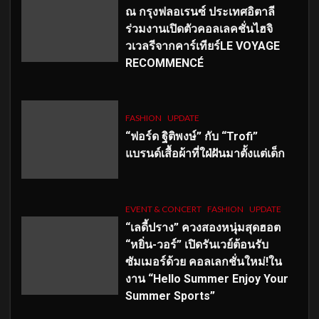
ณ กรุงฟลอเรนซ์ ประเทศอิตาลี
ร่วมงานเปิดตัวคอลเลคชั่นไฮจิ
วเวลรีจากคาร์เทียร์LE VOYAGE
RECOMMENCÉ
FASHION
UPDATE
“ฟอร์ด ฐิติพงษ์” กับ “Trofi”
แบรนด์เสื้อผ้าที่ใฝ่ฝันมาตั้งแต่เด็ก
EVENT & CONCERT
FASHION
UPDATE
“เลดี้ปราง” ควงสองหนุ่มสุดฮอต
“หยิ่น-วอร์” เปิดรันเวย์ต้อนรับ
ซัมเมอร์ด้วย คอลเลกชั่นใหม่!ใน
งาน “Hello Summer Enjoy Your
Summer Sports”