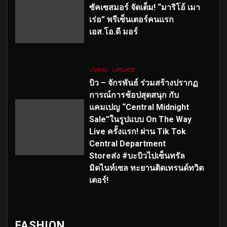
ซัคเซสมอร์ จัดเต็ม
!
“มาริโอ้ เมา
เร่อ” พรีเซ็นเตอร์คนแรก
เอส
.โอ.ดี มอร์
LIVING
UPDATE
บิว – จักรพันธ์ ร่วมสร้างปรากฏ
การณ์การช้อปสุดสนุก กับ
แคมเปญ “Central Midnight
Sale”ในรูปแบบ On The Way
Live ครั้งแรก! ผ่าน Tik Tok
Central Department
Storeส่ง #บะบิวไปเซ็นทรัล
มิดไนท์เซล ทะยานติดเทรนด์ทวิต
เตอร์!
FASHION