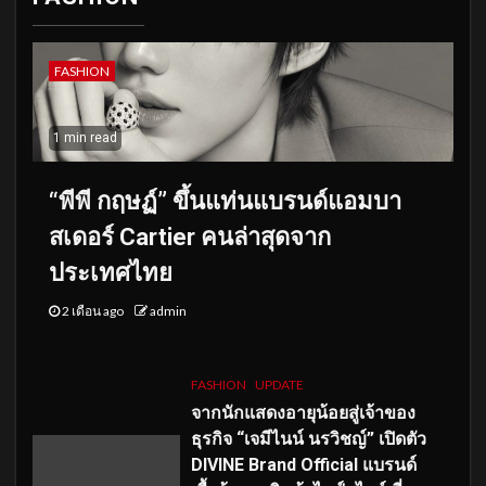
FASHION
1 min read
“พีพี กฤษฏ์” ขึ้นแท่นแบรนด์แอมบา
สเดอร์ Cartier คนล่าสุดจาก
ประเทศไทย
2 เดือน ago
admin
FASHION
UPDATE
จากนักแสดงอายุน้อยสู่เจ้าของ
ธุรกิจ “เจมีไนน์ นรวิชญ์” เปิดตัว
DIVINE Brand Official แบรนด์