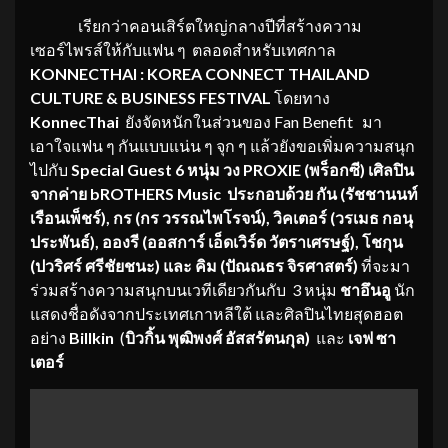
เรียกว่าคอนเสิร์ตใหญ่กลางปีที่สร้างความ
เซอร์ไพรส์ให้กับแฟน ๆ ตลอดสำหรับเทศกาล
KONNECTHAI : KOREA CONNECT THAILAND
CULTURE & BUSINESS FESTIVAL
โดยทาง
KonnecThai
ยังจัดหนักในส่วนของ Fan Benefit มา
เอาใจแฟน ๆ กันแบบแน่น ๆ จุก ๆ แล้วยังขอเพิ่มความสนุก
ไปกับ
Special Guest 6 หนุ่ม วง
PROXIE (
พร็อกซี
)
เศิลปิน
จากค่าย
bROTHERS Music
ประกอบด้วย กัน (รัชชานนท์
เรือนเพ็ชร์)
, กร (กร วรรณไพโรจน์), วิคเตอร์ (วรเมธ กอนุ
ประพันธ์), อองรี (ออสการ์ เอ็ดเวิร์ด วัตราเศรษฐ์), โชกุน
(ปวริศร์ ศรีชัยชนะ) และ คิม (ปัณณธร จิรศาสตร์)
ที่จะมา
ร่วมสร้างความสนุกบนเวทีเดียวกันกับ 3 หนุ่ม
ชาอึนอู
นัก
แสดงชื่อดังจากประเทศเกาหลีใต้ และศิลปินไทยสุดฮอต
อย่าง
Billkin
(
บิวกิ้น พุฒิพงศ์ อัสสรัตนกุล)
และ
เจฟ ซา
เตอร์