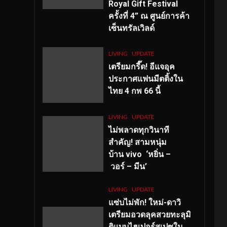
Royal Gift Festival
ครั้งที่ 4” ณ ศูนย์การค้า
เซ็นทรัลเวิลด์
LIVING
UPDATE
เตรียมกรี๊ด! อีแจอุค
ประกาศแฟนมีตติ้งใน
ไทย 4 กพ 66 นี้
LIVING
UPDATE
ไม่พลาดทุกวินาที
สำคัญ
! สามหนุ่ม
บ้าน vivo ‘หยิ่น –
วอร์ – มีน’
LIVING
UPDATE
แซ่บไม่พัก! ใหม่-ดาวิ
เตรียมอวดลุคสวยทะลุมิ
ติแบบไฮเปอร์สเปซใน