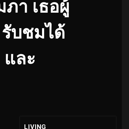
มภา เธอผู้
 รับชมได้
) และ
LIVING