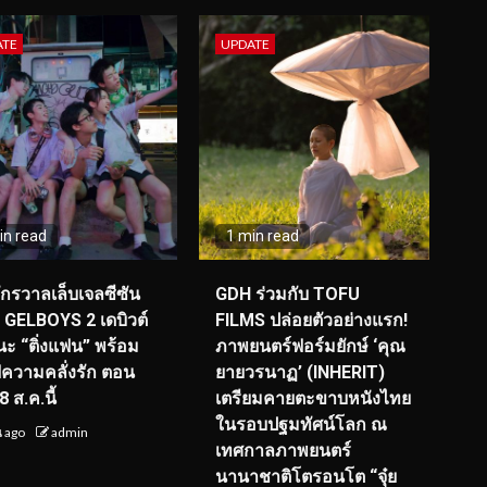
ATE
UPDATE
in read
1 min read
จักรวาลเล็บเจลซีซัน
GDH ร่วมกับ TOFU
! GELBOYS 2 เดบิวต์
FILMS ปล่อยตัวอย่างแรก!
ะ “ติ่งแฟน” พร้อม
ภาพยนตร์ฟอร์มยักษ์ ‘คุณ
์ฟความคลั่งรัก ตอน
ยายวรนาฏ’ (INHERIT)
 ส.ค.นี้
เตรียมคายตะขาบหนังไทย
ในรอบปฐมทัศน์โลก ณ
น ago
admin
เทศกาลภาพยนตร์
นานาชาติโตรอนโต “จุ๋ย