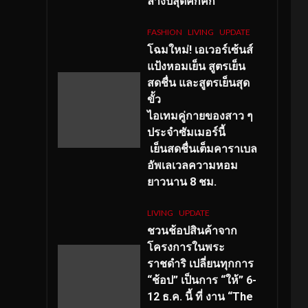
ลางปีสุดคึกคัก
FASHION
LIVING
UPDATE
โฉมใหม่
! เอเวอร์เซ้นส์
แป้งหอมเย็น สูตรเย็น
สดชื่น และสูตรเย็นสุด
ขั้ว
ไอเทมคู่กายของสาว ๆ
ประจำซัมเมอร์นี้
เย็นสดชื่นเต็มคาราเบล
อัพเลเวลความหอม
ยาวนาน
8
ชม.
LIVING
UPDATE
ชวนช้อปสินค้าจาก
โครงการในพระ
ราชดำริ เปลี่ยนทุกการ
“ช้อป” เป็นการ “ให้” 6-
12 ธ.ค. นี้ ที่ งาน “The