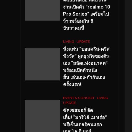
งานเปิดตัว “realme 10
Pro Series” เตรียมไป
ว้าวพร้อมกัน 8
ธันวาคมนี้
LIVING
UPDATE
นั่งแท่น “บอสคริส-คริส
พีรวัส” ผุดธุรกิจของตัว
เอง “สลัดแห่งอนาคต”
พร้อมเปิดตัวหนัง
สั้น เล่นเอง-กำกับเอง
ครั้งแรก!
EVENT & CONCERT
LIVING
UPDATE
ซัคเซสมอร์ จัด
เต็ม
!
“มาริโอ้ เมาเร่อ”
พรีเซ็นเตอร์คนแรก
เอส
.โอ.ดี มอร์