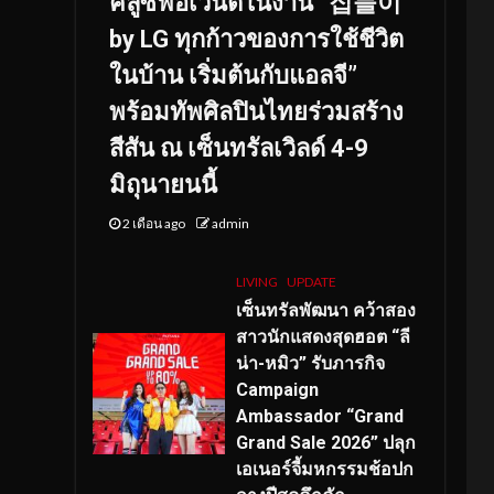
คลูซีฟอีเวนต์ในงาน “집들이
by LG ทุกก้าวของการใช้ชีวิต
ในบ้าน เริ่มต้นกับแอลจี”
พร้อมทัพศิลปินไทยร่วมสร้าง
สีสัน ณ เซ็นทรัลเวิลด์ 4-9
มิถุนายนนี้
2 เดือน ago
admin
LIVING
UPDATE
เซ็นทรัลพัฒนา คว้าสอง
สาวนักแสดงสุดฮอต “ลี
น่า-หมิว” รับภารกิจ
Campaign
Ambassador “Grand
Grand Sale 2026” ปลุก
เอเนอร์จี้มหกรรมช้อปก