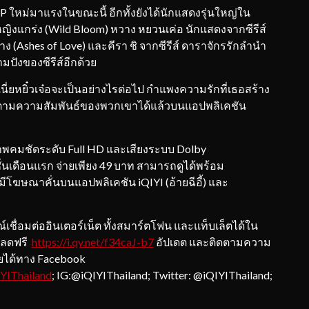
 CP ใหม่มาแรงในขณะนี้ อีกทั้งยังได้นักแสดงรุ่นใหญ่ใน
ดหญิงแกร่ง (Wild Bloom) หวาง หยวนเค่อ นักแสดงจากซีรีส์
ง (Ashes of Love) และคีรา ชิ จากซีรีส์ ดาราจักรรักลำนำ
มปังของซีรีส์อีกด้วย
ยหยิ๋วเจ๋อจะเป็นอย่างไรต่อไป กำแพงความรักที่เธอสร้าง
ิดตามความสัมพันธ์ของพวกเขาได้แล้วบนแอปพลิเคชัน
คมชัดระดับ Full HD และเสียงระบบ Dolby
นเดือนแรก จ่ายเพียง 49 บาท สามารถดูได้พร้อม
ีโฆษณาคั่นบนแอปพลิเคชัน iQIYI (อ้ายฉีอี้) และ
่อมต่ออินเตอร์เน็ต ทั้งสมาร์ตโฟน และแท็บเล็ตได้ใน
หลดฟรี
https://i.qy.net/f34caJ-b7
อัปเดต และติดตามความ
ียได้ทาง Facebook
YIThailand
; IG:@iQIYIThailand; Twitter: @iQIYIThailand;