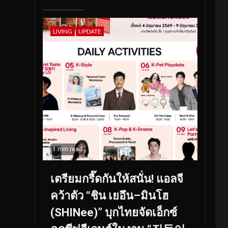
LIVING
UPDATE
1 min read
เตรียมกรี๊ดกันให้สนั่น! แอลจี
คว้าตัว “ชิน เยอึน–มินโฮ
(SHINee)” บุกไทยจัดเอ็กซ์