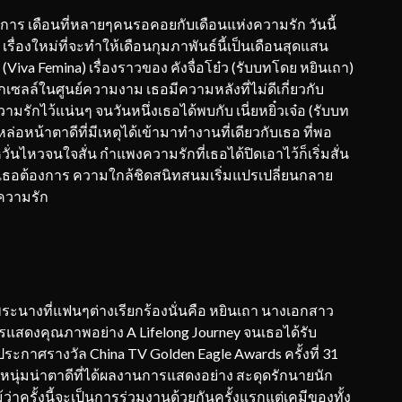
าร เดือนที่หลายๆคนรอคอยกับเดือนแห่งความรัก วันนี้
กๆ เรื่องใหม่ที่จะทำให้เดือนกุมภาพันธ์นี้เป็นเดือนสุดแสน
 (Viva Femina) เรื่องราวของ คังจื่อโย๋ว (รับบทโดย หยินเถา)
นกเซลล์ในศูนย์ความงาม เธอมีความหลังที่ไม่ดีเกี่ยวกับ
ักไว้แน่นๆ จนวันหนึ่งเธอได้พบกับ เนี่ยหยิ๋วเจ๋อ (รับบท
่อหน้าตาดีที่มีเหตุได้เข้ามาทำงานที่เดียวกับเธอ ที่พอ
ั่นไหวจนใจสั่น กำแพงความรักที่เธอได้ปิดเอาไว้ก็เริ่มสั่น
ี่เธอต้องการ ความใกล้ชิดสนิทสนมเริ่มแปรเปลี่ยนกลาย
ความรัก
ระนางที่แฟนๆต่างเรียกร้องนั่นคือ หยินเถา นางเอกสาว
ดงคุณภาพอย่าง A Lifelong Journey จนเธอได้รับ
กาศรางวัล China TV Golden Eagle Awards ครั้งที่ 31
หนุ่มน่าตาดีที่ได้ผลงานการแสดงอย่าง สะดุดรักนายนัก
งแม้ว่าครั้งนี้จะเป็นการร่วมงานด้วยกันครั้งแรกแต่เคมีของทั้ง