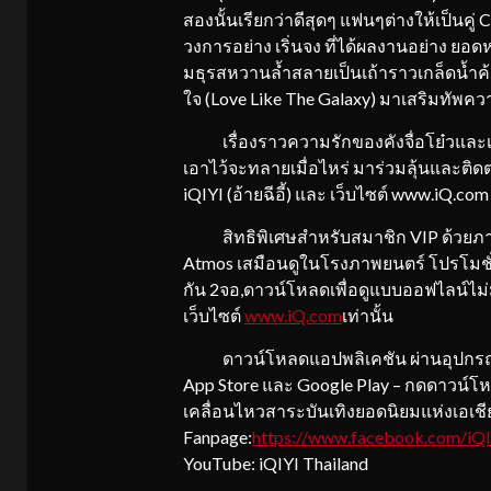
สองนั้นเรียกว่าดีสุดๆ แฟนๆต่างให้เป็นคู่
วงการอย่าง เริ่นจง ที่ได้ผลงานอย่าง ยอ
มธุรสหวานล้ำสลายเป็นเถ้าราวเกล็ดน้ำค้า
ใจ (Love Like The Galaxy) มาเสริมทัพควา
เรื่องราวความรักของคังจื่อโย๋วและเนี่
เอาไว้จะทลายเมื่อไหร่ มาร่วมลุ้นและต
iQIYI (อ้ายฉีอี้) และ เว็บไซต์ www.iQ.com
สิทธิพิเศษสำหรับสมาชิก VIP ด้วยภาพ
Atmos เสมือนดูในโรงภาพยนตร์ โปรโมชั่
กัน 2จอ,ดาวน์โหลดเพื่อดูแบบออฟไลน์ไม่ม
เว็บไซต์
www.iQ.com
เท่านั้น
ดาวน์โหลดแอปพลิเคชัน ผ่านอุปกรณ์เชื
App Store และ Google Play – กดดาวน์โ
เคลื่อนไหวสาระบันเทิงยอดนิยมแห่งเอเช
Fanpage:
https://www.facebook.com/iQI
YouTube: iQIYI Thailand