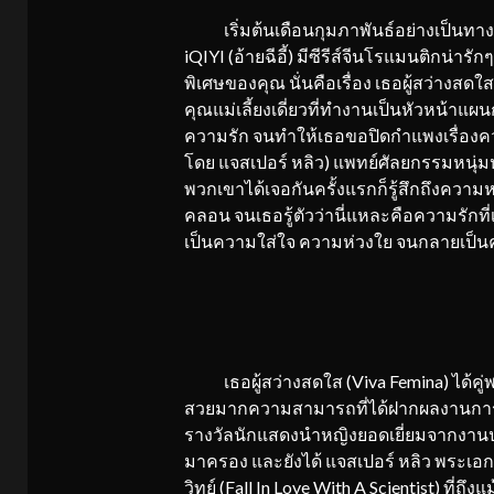
เริ่มต้นเดือนกุมภาพันธ์อย่างเป็นทางก
iQIYI (อ้ายฉีอี้) มีซีรีส์จีนโรแมนติกน่ารั
พิเศษของคุณ นั่นคือเรื่อง เธอผู้สว่างสดใส
คุณแม่เลี้ยงเดี่ยวที่ทำงานเป็นหัวหน้าแผ
ความรัก จนทำให้เธอขอปิดกำแพงเรื่องความร
โดย แจสเปอร์ หลิว) แพทย์ศัลยกรรมหนุ่มหล
พวกเขาได้เจอกันครั้งแรกก็รู้สึกถึงความหว
คลอน จนเธอรู้ตัวว่านี่แหละคือความรักท
เป็นความใส่ใจ ความห่วงใย จนกลายเป็น
เธอผู้สว่างสดใส (Viva Femina) ได้คู่พ
สวยมากความสามารถที่ได้ฝากผลงานการแส
รางวัลนักแสดงนำหญิงยอดเยี่ยมจากงานประ
มาครอง และยังได้ แจสเปอร์ หลิว พระเอก
วิทย์ (Fall In Love With A Scientist) ที่ถึ