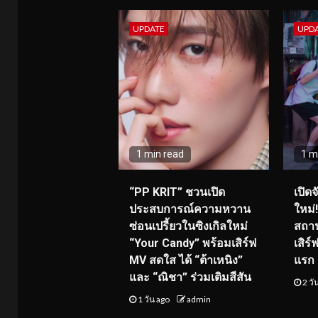
UPDATE
UPD
1 min read
1 m
“PP KRIT” ชวนเปิด
เปิด
ประสบการณ์ความหวาน
ใหม่
ซ่อนเปรี้ยวในซิงเกิลใหม่
สถาน
“Your Candy” พร้อมเสิร์ฟ
เสิร
MV สดใส ได้ “ต้าเหนิง”
แรก 8
และ “ณิชา” ร่วมเติมสีสัน
2 วั
1 วัน ago
admin