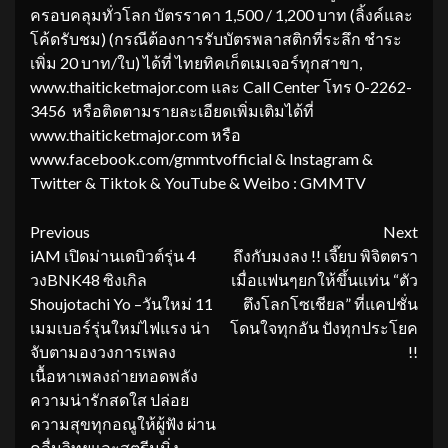
ครอบคลุมทั่วโลก บัตรราคา 1,500 / 1,200 บาท (ลิ้งค์และ
โค้ดรับชม) (กรณีต้องการรับบัตรพลาสติกที่ระลึก ชำระ
เพิ่ม 20 บาท/ใบ) ได้ที่ ไทยทิคเก็ตเมเจอร์ทุกสาขา,
www.thaiticketmajor.com และ Call Center โทร 0-2262-
3456 หรือติดตามรายละเอียดเพิ่มเติมได้ที่
www.thaiticketmajor.com หรือ
www.facebook.com/gmmtvofficial & Instagram &
Twitter & Tiktok & YouTube & Weibo : GMMTV
Continue
Previous
Next
iAM เปิดม่านเดบิวต์รุ่น 4
ถึงกับมงลง !! เจี๊ยบ พิจิตตรา
Reading
วงBNK48 ซิงเกิล
เมื่อแฟนๆยกให้ขึ้นแท่น “ตัว
Shoujotachi Yo –วันใหม่ 11
ตึงโลกโซเชียล” ที่แคปชั่น
เมมเบอร์รุ่นใหม่ไฟแรง น่า
โดนใจทุกอัน ปังทุกประโยค
จับตามองวงการเพลง
!!
เนื้อหาเพลงถ่ายทอดพลัง
ความน่ารักสดใส ปล่อย
ความสุขทุกอณูให้ผู้ฟัง ผ่าน
คลื่นวิทยุและสตรีมมิ่ง