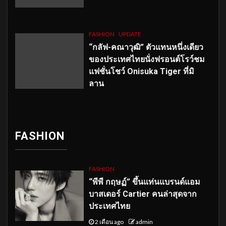
FASHION
UPDATE
“กลัฟ-คณาวุฒิ” ตัวแทนหนึ่งเดียว
ของประเทศไทยนั่งฟรอนต์โรว์ชม
แฟชั่นโชว์ Onisuka Tiger ที่มิ
ลาน
FASHION
FASHION
“พีพี กฤษฏ์” ขึ้นแท่นแบรนด์แอม
บาสเดอร์ Cartier คนล่าสุดจาก
ประเทศไทย
2 เดือน ago
admin