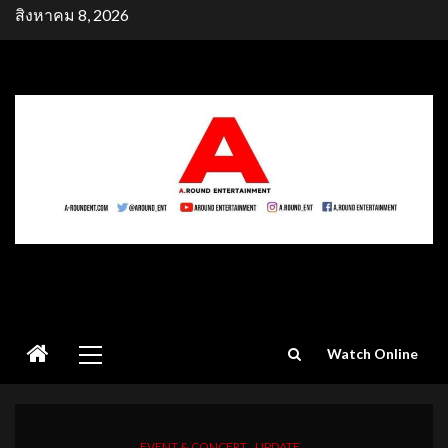
Skip
สิงหาคม 8, 2026
to
content
Primary
Watch Online
Menu
EVENT & CONCERT
UPDATE