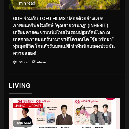
1 min read
GDH ร่วมกับ TOFU FILMS ปล่อยตัวอย่างแรก!
ภาพยนตร์ฟอร์มยักษ์ ‘คุณยายวรนาฏ’ (INHERIT)
เตรียมคายตะขาบหนังไทยในรอบปฐมทัศน์โลก ณ
เทศกาลภาพยนตร์นานาชาติโตรอนโต “จุ๋ย วรัทยา”
ทุ่มสุดชีวิต โกนหัวรับบทแม่ชี นำทีมนักแสดงประชัน
ความสยอง!
3 วัน ago
admin
LIVING
LIVING
UPDATE
1 min read