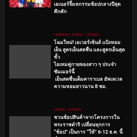
เอเนอร์จี้มหกรรมช้อปกลางปีสุด
คึกคัก
FASHION
LIVING
UPDATE
โฉมใหม่
! เอเวอร์เซ้นส์ แป้งหอม
เย็น สูตรเย็นสดชื่น และสูตรเย็นสุด
ขั้ว
ไอเทมคู่กายของสาว ๆ ประจำ
ซัมเมอร์นี้
เย็นสดชื่นเต็มคาราเบล อัพเลเวล
ความหอมยาวนาน
8
ชม.
LIVING
UPDATE
ชวนช้อปสินค้าจากโครงการใน
พระราชดำริ เปลี่ยนทุกการ
“ช้อป” เป็นการ “ให้” 6-12 ธ.ค. นี้