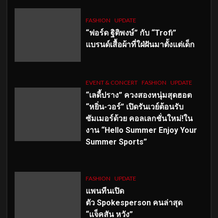
FASHION
UPDATE
“ฟอร์ด ฐิติพงษ์” กับ “Trofi”
แบรนด์เสื้อผ้าที่ใฝ่ฝันมาตั้งแต่เด็ก
EVENT & CONCERT
FASHION
UPDATE
“เลดี้ปราง” ควงสองหนุ่มสุดฮอต
“หยิ่น-วอร์” เปิดรันเวย์ต้อนรับ
ซัมเมอร์ด้วย คอลเลกชั่นใหม่!ใน
งาน “Hello Summer Enjoy Your
Summer Sports”
FASHION
UPDATE
แพนทีนเปิด
ตัว
Spokesperson คนล่าสุด
“แจ็คสัน หวัง”