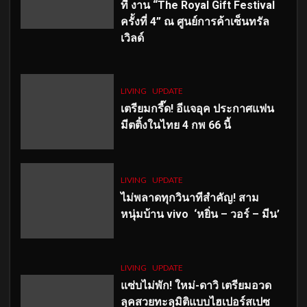
ที่ งาน “The Royal Gift Festival
ครั้งที่ 4” ณ ศูนย์การค้าเซ็นทรัล
เวิลด์
LIVING
UPDATE
เตรียมกรี๊ด! อีแจอุค ประกาศแฟน
มีตติ้งในไทย 4 กพ 66 นี้
LIVING
UPDATE
ไม่พลาดทุกวินาทีสำคัญ
! สาม
หนุ่มบ้าน vivo ‘หยิ่น – วอร์ – มีน’
LIVING
UPDATE
แซ่บไม่พัก! ใหม่-ดาวิ เตรียมอวด
ลุคสวยทะลุมิติแบบไฮเปอร์สเปซ