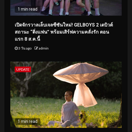
1 min read
เปิดจักรวาลเล็บเจลซีซันใหม่! GELBOYS 2 เดบิวต์
สถานะ “ติ่งแฟน” พร้อมเสิร์ฟความคลั่งรัก ตอน
แรก 8 ส.ค.นี้
3 วัน ago
admin
UPDATE
1 min read