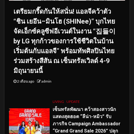
เตรียมกรี๊ดกันให้สนั่น! แอลจีคว้าตัว
“ชิน เยอึน–มินโฮ (SHINee)” บุกไทย
จัดเอ็กซ์คลูซีฟอีเวนต์ในงาน “집들이
by LG ทุกก้าวของการใช้ชีวิตในบ้าน
เริ่มต้นกับแอลจี” พร้อมทัพศิลปินไทย
ร่วมสร้างสีสัน ณ เซ็นทรัลเวิลด์ 4-9
มิถุนายนนี้
2 เดือน ago
admin
LIVING
UPDATE
เซ็นทรัลพัฒนา คว้าสองสาวนัก
แสดงสุดฮอต “ลีน่า-หมิว” รับ
ภารกิจ Campaign Ambassador
“Grand Grand Sale 2026” ปลุก