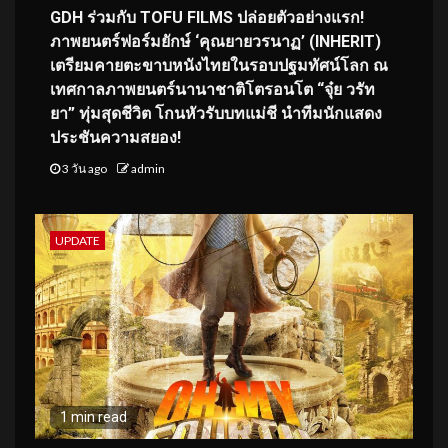
GDH ร่วมกับ TOFU FILMS ปล่อยตัวอย่างแรก!
ภาพยนตร์ฟอร์มยักษ์ ‘คุณยายวรนาฏ’ (INHERIT)
เตรียมคายตะขาบหนังไทยในรอบปฐมทัศน์โลก ณ
เทศกาลภาพยนตร์นานาชาติโตรอนโต “จุ๋ย วรัท
ยา” ทุ่มสุดชีวิต โกนหัวรับบทแม่ชี นำทีมนักแสดง
ประชันความสยอง!
3 วัน ago
admin
UPDATE
1 min read