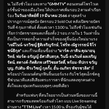
น. ไม่ถึงชั่วโมง และทาง
“
GMMTV”
คอนเทนต์โพรไวเด
อร์ชั้นนำของเมืองไทย ได้ประกาศเพิ่มรอบ 2 ตามคำเรียก
ร้อง
ในวันอาทิตย์ที่ 19 มีนาคม
2566
ล่าสุดสร้าง
ปรากฏการณ์สุดปัง บัตรรอบ 2 Sold Out หลังเปิดขายบัตร
วันที่ 4 กุมภาพันธ์ ตั้งแต่เวลา 13.00 น. ไม่ถึงชั่วโมงเช่นกัน
เรียกว่าบัตรขายหมดเกลี้ยงทั้ง 2 รอบ ภายใน 1 วันเท่านั้น
ถือเป็นการตอกย้ำความสำเร็จของคู่จิ้นน้องใหม่มาแรง
“เจมีไนน์-นรวิชญ์ ฐิติเจริญรักษ์
, โฟร์ท-ณัฐวรรธน์ จิโร
ชน์ธิกุล”
และก๊วนเพื่อนซี้อย่าง
“มาร์ค-ภาคิน คุณาอนุ
วิทย์
, ฟอร์ด-อรัญญ์ อัศวสืบสกุล, วินนี่-ธนวินท์ ผลเจริญ
รัตน์, สตางค์-กิตติภพ เสรีวิชยสวัสดิ์, พร้อม-ทีปกร ขวัญ
บุญ, กัปตัน-พีระวิชญ์ กุลกั้ง, อั๋น-ณภัทร พัชรชวลิต”
ที่
พร้อมปาโมเมนต์สนุกฟินจิ้นเบอร์แรง กับโชว์สุดเอ็กซ์คลู
ซีฟ บนเวทีแสงสีเสียงตระการตา ที่นักแสดงทุกคนต่าง
ตั้งใจและทุ่มเทกันแบบสุดๆ เลยทีเดียว
สำหรับแฟนๆ ที่สนใจอยากเป็นส่วนหนึ่งของงานนี้
สามารถรับชมสดพร้อมกันทั่วโลก แบบ Live Streaming
ผ่านทาง
“
TTM Live”
เวลา 15.00 น. ที่รองรับผู้ชมได้