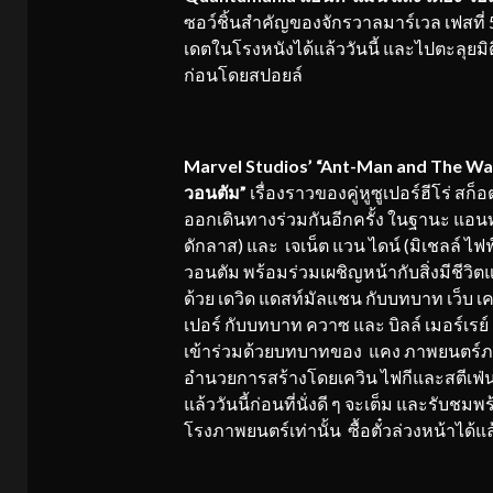
ซอว์ชิ้นสำคัญของจักรวาลมาร์เวล เฟสที่ 
เดตในโรงหนังได้แล้ววันนี้ และไปตะลุยมิต
ก่อนโดยสปอยล์
Marvel Studios’ “Ant-Man and The Wa
วอนตัม”
เรื่องราวของคู่หูซูเปอร์ฮีโร่ สก็
ออกเดินทางร่วมกันอีกครั้ง ในฐานะ แอนท์-
ดักลาส) และ เจเน็ต แวน ไดน์ (มิเชลล์ ไ
วอนตัม พร้อมร่วมเผชิญหน้ากับสิ่งมีชีวิ
ด้วย เดวิด แดสท์มัลแชน กับบทบาท เว็บ เ
เปอร์ กับบทบาท ควาซ และ บิลล์ เมอร์เรย
เข้าร่วมด้วยบทบาทของ แคง ภาพยนตร์ภาคต่อ
อำนวยการสร้างโดยเควิน ไฟกีและสตีเฟ่น บ
แล้ววันนี้ก่อนที่นั่งดี ๆ จะเต็ม และรับช
โรงภาพยนตร์เท่านั้น ซื้อตั๋วล่วงหน้าได้แล้