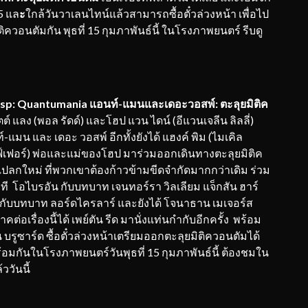
5 แล
ะ
ใกล้วันวาเลนไทน์แล้วสามารถซื้อตั๋วล่วงหน้า เพื่อไป
ิควอนตัมกัน พุธที่ 15 กุมภาพันธ์นี้ ในโรงภาพยนตร์ รีบดู
sp: Quantumania แอนท์-แมนและเดอะวอสพ์: ตะลุยมิติค
อตต์ แลง (พอล รัดด์) และโฮป แวน ไดน์ (อีแวนเจลีน ลิลลี่)
แมน และ เดอะ วอสพ์ อีกทั้งยังได้ แฮงค์ พิม (ไมเคิล
ฟฟ์เฟอร์) พ่อและแม่ของโฮป มาร่วมออกเดินทางตะลุยมิติค
ตแปลกใหม่ ที่พวกเขาต้องก้าวข้ามขีดจำกัดมากกว่าเดิม ร่วม
คที โอไบรอัน กับบทบาท เจนทอร์รา วิลเลียม แจ็กสัน ฮาร์
์ กับบทบาท ลอร์ดไครลาร์ และยังได้ โจนาธาน เมเจอร์ส
เรื่องนี้ได้ เพย์ตัน รีด มานั่งแท่นกำกับอีกครั้ง พร้อม
รูซาร์ด ซื้อตั๋วล่วงหน้าเตรียมออกตะลุยมิติควอนตัมได้
มพร้อมกันในโรงภาพยนตร์วันพุธที่ 15 กุมภาพันธ์นี้ ต้องชมใน
ววันนี้