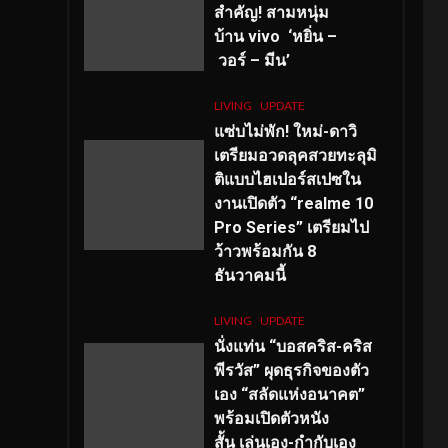
สำคัญ
! สามหนุ่ม
บ้าน vivo ‘หยิ่น –
วอร์ – มีน’
LIVING
UPDATE
แซ่บไม่พัก! ใหม่-ดาวิ
เตรียมอวดลุคสวยทะลุมิ
ติแบบไฮเปอร์สเปซใน
งานเปิดตัว “realme 10
Pro Series” เตรียมไป
ว้าวพร้อมกัน 8
ธันวาคมนี้
LIVING
UPDATE
นั่งแท่น “บอสคริส-คริส
พีรวัส” ผุดธุรกิจของตัว
เอง “สลัดแห่งอนาคต”
พร้อมเปิดตัวหนัง
สั้น เล่นเอง-กำกับเอง