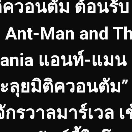
ติควอนตัม ต้อนรับ
’ Ant-Man and T
ania แอนท์-แมน 
ตะลุยมิติควอนตัม”
จักรวาลมาร์เวล เ