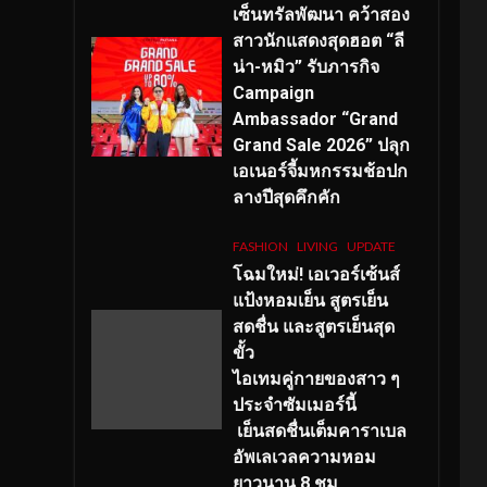
เซ็นทรัลพัฒนา คว้าสอง
สาวนักแสดงสุดฮอต “ลี
น่า-หมิว” รับภารกิจ
Campaign
Ambassador “Grand
Grand Sale 2026” ปลุก
เอเนอร์จี้มหกรรมช้อปก
ลางปีสุดคึกคัก
FASHION
LIVING
UPDATE
โฉมใหม่
! เอเวอร์เซ้นส์
แป้งหอมเย็น สูตรเย็น
สดชื่น และสูตรเย็นสุด
ขั้ว
ไอเทมคู่กายของสาว ๆ
ประจำซัมเมอร์นี้
เย็นสดชื่นเต็มคาราเบล
อัพเลเวลความหอม
ยาวนาน
8
ชม.