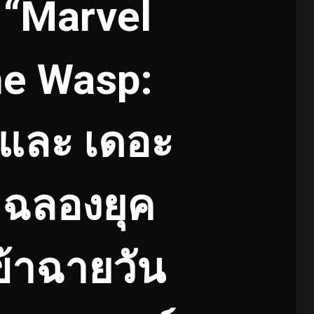
 “Marvel
he Wasp:
และ เดอะ
 ฉลองยุค
ข้าฉายวัน