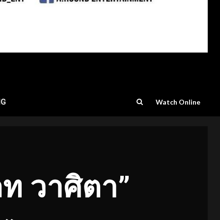
NG
Watch Online
ลท วาศิตา”