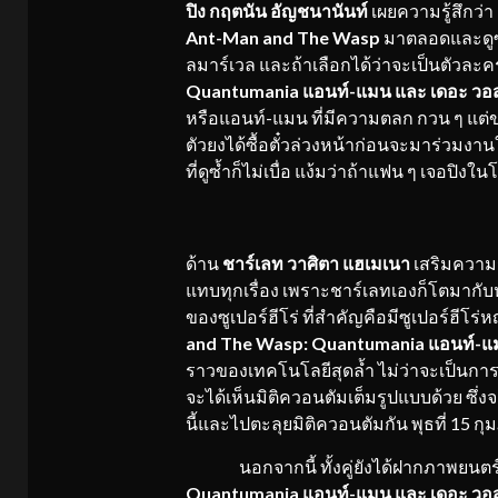
ปิง กฤตนัน อัญชนานันท์
เผยความรู้สึกว่
Ant-Man and The Wasp
มาตลอดและดูซ้
ลมาร์เวล และถ้าเลือกได้ว่าจะเป็นตัวล
Quantumania แอนท์-แมน และ เดอะ วอสพ
หรือแอนท์-แมน ที่มีความตลก กวน ๆ แต่ข
ตัวยงได้ซื้อตั๋วล่วงหน้าก่อนจะมาร่วมงา
ที่ดูซ้ำก็ไม่เบื่อ แง้มว่าถ้าแฟน ๆ เจอปิง
ด้าน
ชาร์เลท วาศิตา แฮเมเนา
เสริมความรู
แทบทุกเรื่อง เพราะชาร์เลทเองก็โตมาก
ของซูเปอร์ฮีโร่ ที่สำคัญคือมีซูเปอร์ฮีโร่ห
and The Wasp: Quantumania แอนท์-แมน
ราวของเทคโนโลยีสุดล้ำ ไม่ว่าจะเป็นการ
จะได้เห็นมิติควอนตัมเต็มรูปแบบด้วย ซึ่ง
นี้และไปตะลุยมิติควอนตัมกัน พุธที่ 15 
นอกจากนี้ ทั้งคู่ยังได้ฝากภาพยนตร
Quantumania แอนท์-แมน และ เดอะ วอสพ