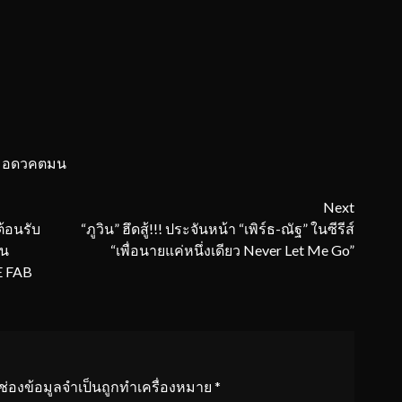
มอดวคตมน
Next
้อนรับ
“ภูวิน” ฮึดสู้!!! ประจันหน้า “เพิร์ธ-ณัฐ” ในซีรีส์
าน
“เพื่อนายแค่หนึ่งเดียว Never Let Me Go”
 FAB
ช่องข้อมูลจำเป็นถูกทำเครื่องหมาย
*