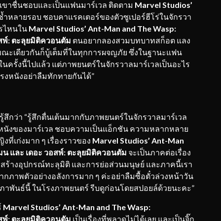
า เขาชื่นชอบและเป็นแฟนมาร์เวล ติดตาม
Marvel Studios’
ำหลายรอบ ชอบคาแรคเตอร์ของตัวซูเปอร์ฮีโร่ในจักรวา
ะครไหนใน
Marvel Studios’ Ant-Man and The Wasp:
์: ตะลุยมิติควอนตัม
ตนอยากลองสวมบทบาทสก็อต แลง
ณะเดียวกันก็บู้เต็มที่ในทุกการผจญภัย ซึ่งในฐานะแฟน
นในครั้งนี้ไปแล้ว แต่ภาพยนตร์ในจักรวาลมาร์เวลเป็นอะไร
ในโรงหนังอย่าลืมทักทายกันได้”
้สึกว่า “รู้สึกตื่นเต้นมากกับภาพยนตร์ในจักรวาลมาร์เวล
ับหนังของมาร์เวล ชอบความเป็นแอ็กชัน ความหลากหลาย
ญิงที่เก่งมาก ๆ เรื่องราวของ
Marvel Studios’ Ant-Man
 และ เดอะ วอสพ์: ตะลุยมิติควอนตัม
จะเป็นภาคต่อเรื่อง
สร้างอุปกรณ์ทะลุมิติ และการย่อส่วนมนุษย์ และภาคนี้เรา
จากภาพตัวอย่างอลังการมาก ๆ ค่ะอย่าลืมซื้อตั๋วล่วงหน้าวัน
กุมภาพันธ์นี้ ในโรงภาพยนตร์ รีบดูก่อนโดยสปอยล์ด้วยนะคะ”
์
Marvel Studios’ Ant-Man and The Wasp:
์: ตะลุยมิติควอนตัม
เป็นเรื่องที่พลาดไม่ได้เลย และเป็นจิ๊ก