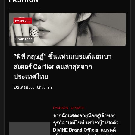
FASHION
1 min read
“พีพี กฤษฏ์” ขึ้นแท่นแบรนด์แอมบา
สเดอร์ Cartier คนล่าสุดจาก
ประเทศไทย
2 เดือน ago
admin
FASHION
UPDATE
จากนักแสดงอายุน้อยสู่เจ้าของ
ธุรกิจ “เจมีไนน์ นรวิชญ์” เปิดตัว
DIVINE Brand Official แบรนด์