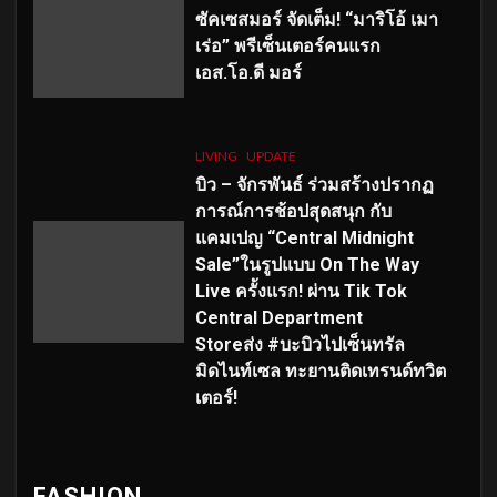
ซัคเซสมอร์ จัดเต็ม
!
“มาริโอ้ เมา
เร่อ” พรีเซ็นเตอร์คนแรก
เอส
.โอ.ดี มอร์
LIVING
UPDATE
บิว – จักรพันธ์ ร่วมสร้างปรากฏ
การณ์การช้อปสุดสนุก กับ
แคมเปญ “Central Midnight
Sale”ในรูปแบบ On The Way
Live ครั้งแรก! ผ่าน Tik Tok
Central Department
Storeส่ง #บะบิวไปเซ็นทรัล
มิดไนท์เซล ทะยานติดเทรนด์ทวิต
เตอร์!
FASHION