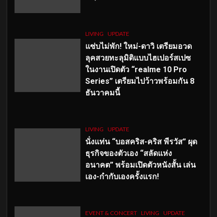
LIVING
UPDATE
แซ่บไม่พัก! ใหม่-ดาวิ เตรียมอวด
ลุคสวยทะลุมิติแบบไฮเปอร์สเปซ
ในงานเปิดตัว “realme 10 Pro
Series” เตรียมไปว้าวพร้อมกัน 8
ธันวาคมนี้
LIVING
UPDATE
นั่งแท่น “บอสคริส-คริส พีรวัส” ผุด
ธุรกิจของตัวเอง “สลัดแห่ง
อนาคต” พร้อมเปิดตัวหนังสั้น เล่น
เอง-กำกับเองครั้งแรก!
EVENT & CONCERT
LIVING
UPDATE