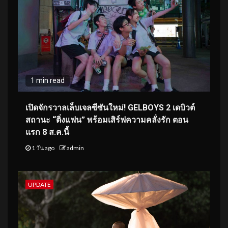
1 min read
เปิดจักรวาลเล็บเจลซีซันใหม่! GELBOYS 2 เดบิวต์
สถานะ “ติ่งแฟน” พร้อมเสิร์ฟความคลั่งรัก ตอน
แรก 8 ส.ค.นี้
1 วัน ago
admin
UPDATE