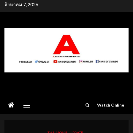
Skip
สิงหาคม 7, 2026
to
content
Primary
Watch Online
Menu
TV & MOVIE
UPDATE