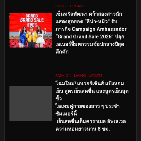
LIVING
UPDATE
เซ็นทรัลพัฒนา คว้าสองสาวนัก
แสดงสุดฮอต “ลีน่า-หมิว” รับ
ภารกิจ Campaign Ambassador
“Grand Grand Sale 2026” ปลุก
เอเนอร์จี้มหกรรมช้อปกลางปีสุด
คึกคัก
FASHION
LIVING
UPDATE
โฉมใหม่
! เอเวอร์เซ้นส์ แป้งหอม
เย็น สูตรเย็นสดชื่น และสูตรเย็นสุด
ขั้ว
ไอเทมคู่กายของสาว ๆ ประจำ
ซัมเมอร์นี้
เย็นสดชื่นเต็มคาราเบล อัพเลเวล
ความหอมยาวนาน
8
ชม.