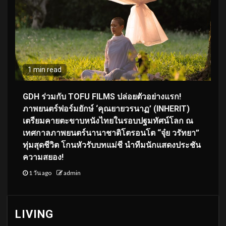
1 min read
GDH ร่วมกับ TOFU FILMS ปล่อยตัวอย่างแรก!
ภาพยนตร์ฟอร์มยักษ์ ‘คุณยายวรนาฏ’ (INHERIT)
เตรียมคายตะขาบหนังไทยในรอบปฐมทัศน์โลก ณ
เทศกาลภาพยนตร์นานาชาติโตรอนโต “จุ๋ย วรัทยา”
ทุ่มสุดชีวิต โกนหัวรับบทแม่ชี นำทีมนักแสดงประชัน
ความสยอง!
1 วัน ago
admin
LIVING