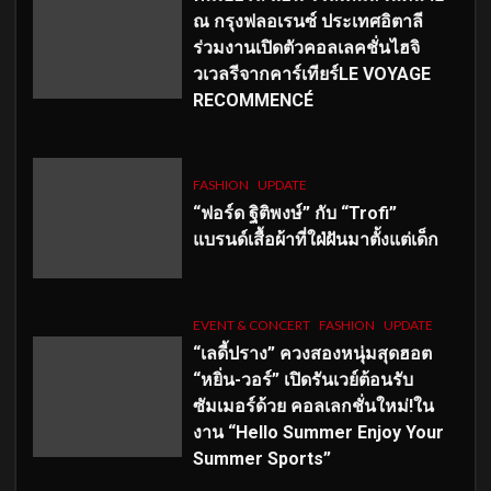
ณ กรุงฟลอเรนซ์ ประเทศอิตาลี
ร่วมงานเปิดตัวคอลเลคชั่นไฮจิ
วเวลรีจากคาร์เทียร์LE VOYAGE
RECOMMENCÉ
FASHION
UPDATE
“ฟอร์ด ฐิติพงษ์” กับ “Trofi”
แบรนด์เสื้อผ้าที่ใฝ่ฝันมาตั้งแต่เด็ก
EVENT & CONCERT
FASHION
UPDATE
“เลดี้ปราง” ควงสองหนุ่มสุดฮอต
“หยิ่น-วอร์” เปิดรันเวย์ต้อนรับ
ซัมเมอร์ด้วย คอลเลกชั่นใหม่!ใน
งาน “Hello Summer Enjoy Your
Summer Sports”