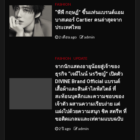
FASHION
“พีพี กฤษฏ์” ขึ้นแท่นแบรนด์แอม
บาสเดอร์ Cartier คนล่าสุดจาก
ประเทศไทย
2 เดือน ago
admin
FASHION
UPDATE
จากนักแสดงอายุน้อยสู่เจ้าของ
ธุรกิจ “เจมีไนน์ นรวิชญ์” เปิดตัว
DIVINE Brand Official แบรนด์
เสื้อผ้าและสินค้าไลฟ์สไตล์ ที่
สะท้อนบุคลิกและความชอบของ
เจ้าตัว ผสานความเรียบง่าย แต่
แฝงไปด้วยความสนุก ชิค สตรีท ที่
ขอติดแกลมและเท่ตามแบบฉบับ
2 ปี ago
admin