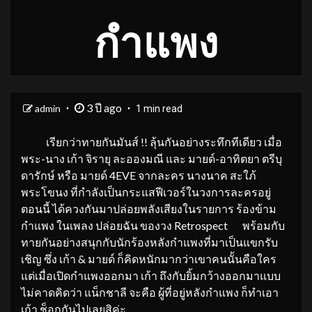
กำแพง
3 ปี ago
admin
1 min read
เรียกว่าทายกันมันส์ !! ลุ้นกันอย่างระทึกทีเดียว เมื่อ
พระ-นาง เก้า จิรายุ ละอองมณี และ มายด์-อาทิตยา ตรีบุ
ดารักษ์ หรือ มายด์ 4EVE จากละคร นางนาค สะใภ้
พระโขนง ที่กำลังเป็นกระแสฟีเวอร์ในวงการละครอยู่
ตอนนี้ ได้ควงกันมาปล่อยพลังเสียงในรายการ ร้องข้าม
กำแพง ในเพลง ปล่อยฉัน ของวง Retrospect พร้อมกับ
ทายกันอย่างสนุกกับนักร้องหลังกำแพงที่มาเป็นแขกรับ
เชิญ ซึ่ง เก้า & มายด์ ก็คิดหนักมากว่าเขาคนนั้นคือใคร
แต่เมื่อเปิดกำแพงออกมา เก้า ถึงกับยิ้มกว้างออกมาแบบ
ไม่คาดคิดว่า แน็กชาลี จะคือ ผู้ที่อยู่หลังกำแพง ก็ทำเอา
เก้า ช็อกกันไปเลยสิค่ะ