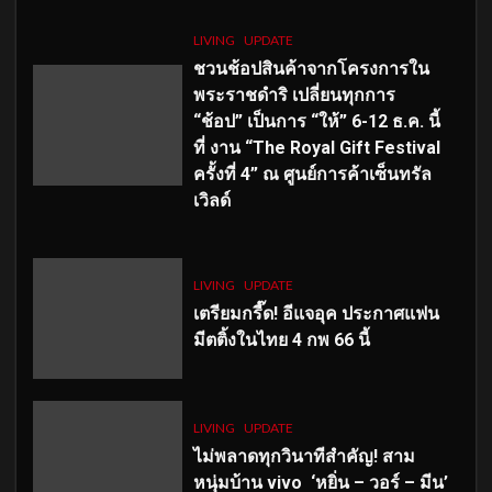
LIVING
UPDATE
ชวนช้อปสินค้าจากโครงการใน
พระราชดำริ เปลี่ยนทุกการ
“ช้อป” เป็นการ “ให้” 6-12 ธ.ค. นี้
ที่ งาน “The Royal Gift Festival
ครั้งที่ 4” ณ ศูนย์การค้าเซ็นทรัล
เวิลด์
LIVING
UPDATE
เตรียมกรี๊ด! อีแจอุค ประกาศแฟน
มีตติ้งในไทย 4 กพ 66 นี้
LIVING
UPDATE
ไม่พลาดทุกวินาทีสำคัญ
! สาม
หนุ่มบ้าน vivo ‘หยิ่น – วอร์ – มีน’