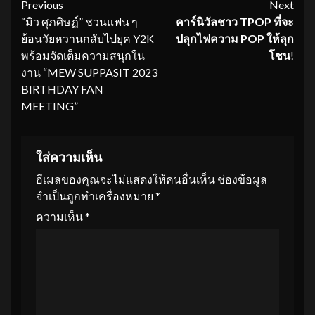
Continue
Previous
Next
“มิว ศุภศิษฏ์” ชวนแฟน ๆ
คาร์นิวัลชาว
TPOP
ที่จะ
Reading
ย้อนวัยหวานกลับไปยุค Y2K
ปลุกไฟความ
POP
ให้ลุก
พร้อมจัดเต็มความสนุกใน
โชน
!
งาน “MEW SUPPASIT 2023
BIRTHDAY FAN
MEETING”
ใส่ความเห็น
อีเมลของคุณจะไม่แสดงให้คนอื่นเห็น
ช่องข้อมูล
จำเป็นถูกทำเครื่องหมาย
*
ความเห็น
*