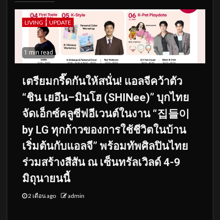
LIVING
UPDATE
1 min read
เตรียมกรี๊ดกันให้สนั่น! แอลจีคว้าตัว
“ชิน เยอึน–มินโฮ (SHINee)” บุกไทย
จัดเอ็กซ์คลูซีฟอีเวนต์ในงาน “집들이
by LG ทุกก้าวของการใช้ชีวิตในบ้าน
เริ่มต้นกับแอลจี” พร้อมทัพศิลปินไทย
ร่วมสร้างสีสัน ณ เซ็นทรัลเวิลด์ 4-9
มิถุนายนนี้
2 เดือน ago
admin