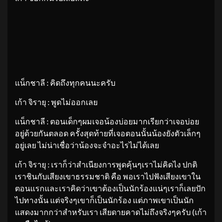
แน็กชาลี : คิดถึงทุกคนนะครับ
เก้า จิรายุ : พูดไม่ออกเลย
แน็กชาลี : ตอนเด็กๆผมเจอน้องบ่อยมากเรียกว่าเจอบ่อย
อยู่ด้วยกันตลอด ครั้งสุดท้ายที่เจอตอนนั้นน้องยังตัวเล็กๆ
อยู่เลย ไม่น่าเชื่อว่าน้องจะจำอะไรไม่ได้เลย
เก้า จิรายุ : เราก็ว่าสำเนียงการพูดคุ้นๆเราไม่คิดไง ปกติ
เราชินกับเสียงเขาธรรมชาติ คือ พอเราไปฟังเสียงเขาใน
ตอนแรกและเราคิดว่าเขาต้องเป็นนักร้องแน่ๆเราก็เลยปัก
ไปทางนั้น แต่จริงๆเขาก็เป็นนักร้อง แต่ภาพเขาเป็นนัก
แสดงมากกว่าสำหรับเรา เสียดายคาดไม่ถึงจริงๆครับ (เก้า