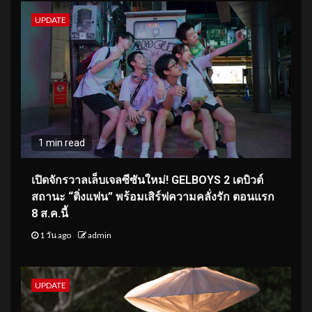
UPDATE
1 min read
เปิดจักรวาลเล็บเจลซีซันใหม่! GELBOYS 2 เดบิวต์
สถานะ “ติ่งแฟน” พร้อมเสิร์ฟความคลั่งรัก ตอนแรก
8 ส.ค.นี้
1 วัน ago
admin
UPDATE