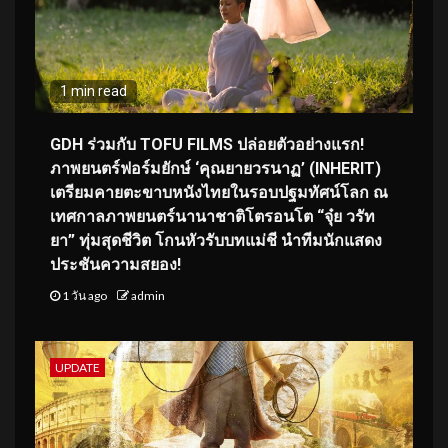
1 min read
GDH ร่วมกับ TOFU FILMS ปล่อยตัวอย่างแรก!
ภาพยนตร์ฟอร์มยักษ์ ‘คุณยายวรนาฏ’ (INHERIT)
เตรียมคายตะขาบหนังไทยในรอบปฐมทัศน์โลก ณ
เทศกาลภาพยนตร์นานาชาติโตรอนโต “จุ๋ย วรัท
ยา” ทุ่มสุดชีวิต โกนหัวรับบทแม่ชี นำทีมนักแสดง
ประชันความสยอง!
1 วัน ago
admin
UPDATE