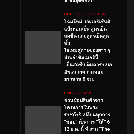
ลางปีสุดคึกคัก
FASHION
LIVING
UPDATE
โฉมใหม่
! เอเวอร์เซ้นส์
แป้งหอมเย็น สูตรเย็น
สดชื่น และสูตรเย็นสุด
ขั้ว
ไอเทมคู่กายของสาว ๆ
ประจำซัมเมอร์นี้
เย็นสดชื่นเต็มคาราเบล
อัพเลเวลความหอม
ยาวนาน
8
ชม.
LIVING
UPDATE
ชวนช้อปสินค้าจาก
โครงการในพระ
ราชดำริ เปลี่ยนทุกการ
“ช้อป” เป็นการ “ให้” 6-
12 ธ.ค. นี้ ที่ งาน “The