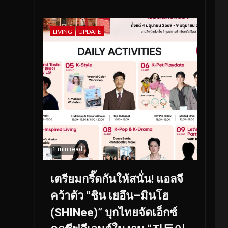
LIVING
UPDATE
1 min read
เตรียมกรี๊ดกันให้สนั่น! แอลจี
คว้าตัว “ชิน เยอึน–มินโฮ
(SHINee)” บุกไทยจัดเอ็กซ์