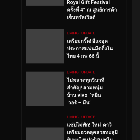
Royal Gift Festival
ครั้งที่ 4” ณ ศูนย์การค้า
เซ็นทรัลเวิลด์
LIVING
UPDATE
เตรียมกรี๊ด! อีแจอุค
ประกาศแฟนมีตติ้งใน
ไทย 4 กพ 66 นี้
LIVING
UPDATE
ไม่พลาดทุกวินาที
สำคัญ
! สามหนุ่ม
บ้าน vivo ‘หยิ่น –
วอร์ – มีน’
LIVING
UPDATE
แซ่บไม่พัก! ใหม่-ดาวิ
เตรียมอวดลุคสวยทะลุมิ
ติแบบไฮเปอร์สเปซใน