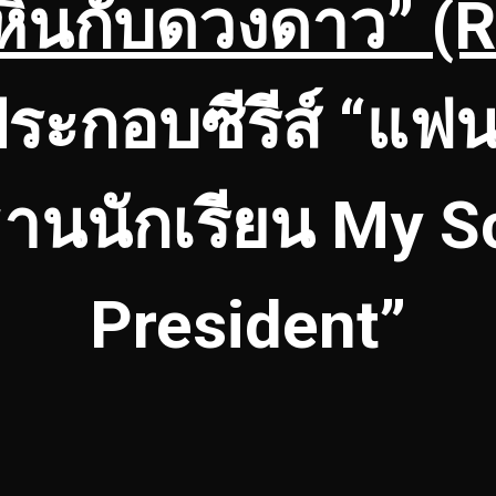
หินกับดวงดาว” (
ระกอบซีรีส์ “แฟ
านนักเรียน My S
President”