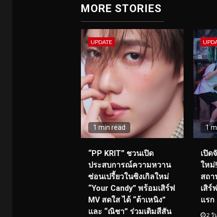
MORE STORIES
UPDATE
UPD
1 min read
1 m
“PP KRIT” ชวนเปิด
เปิด
ประสบการณ์ความหวาน
ใหม่
ซ่อนเปรี้ยวในซิงเกิลใหม่
สถาน
“Your Candy” พร้อมเสิร์ฟ
เสิร
MV สดใส ได้ “ต้าเหนิง”
แรก 8
และ “ณิชา” ร่วมเติมสีสัน
2 วั