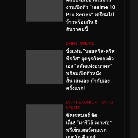
งานเปิดตัว “realme 10
Pro Series” เตรียมไป
ว้าวพร้อมกัน 8
ธันวาคมนี้
LIVING
UPDATE
นั่งแท่น “บอสคริส-คริส
พีรวัส” ผุดธุรกิจของตัว
เอง “สลัดแห่งอนาคต”
พร้อมเปิดตัวหนัง
สั้น เล่นเอง-กำกับเอง
ครั้งแรก!
EVENT & CONCERT
LIVING
UPDATE
ซัคเซสมอร์ จัด
เต็ม
!
“มาริโอ้ เมาเร่อ”
พรีเซ็นเตอร์คนแรก
เอส
.โอ.ดี มอร์