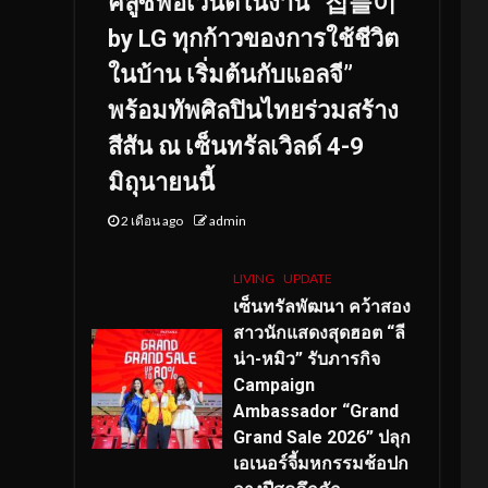
คลูซีฟอีเวนต์ในงาน “집들이
by LG ทุกก้าวของการใช้ชีวิต
ในบ้าน เริ่มต้นกับแอลจี”
พร้อมทัพศิลปินไทยร่วมสร้าง
สีสัน ณ เซ็นทรัลเวิลด์ 4-9
มิถุนายนนี้
2 เดือน ago
admin
LIVING
UPDATE
เซ็นทรัลพัฒนา คว้าสอง
สาวนักแสดงสุดฮอต “ลี
น่า-หมิว” รับภารกิจ
Campaign
Ambassador “Grand
Grand Sale 2026” ปลุก
เอเนอร์จี้มหกรรมช้อปก