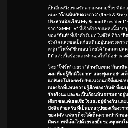
เป็นอีกหนึ่งเพลงรักความหมายซึ้งๆ ที่นั
เพลง
“ก้อนหินกับดวงดาว” (
Rock & Star)
ประธานนักเรียน
My School President”
จาก
“
GMMTV”
ที่เจ้าตัวชอบเพลงนี้มากๆ
ของ
“กันต์”
ที่เจ้าตัวรับบทในซีรีส์ ที่รัก
“ติ
จริงใจ และขอเป็นก้อนหินอยู่บนดวงดาว เพ
หนุ่ม
“โฟร์ท”
ชื่นชอบ โดยได้
“ณกมล ปุคคล
P)”
แต่งเนื้อร้องและทำนองให้ได้อย่างลงตั
โดย
“โฟร์ท”
เผยว่า
“สำหรับเพลง
‘ก้อนหิน
ง
ผม
ที่ผมรู้สึกดีใจมากๆ และทุ่มเทอย่างเต็มท
แต่ฟั
งเดโม่เลยครับ
กับ
แนวดนตรี
ที่ผมชอ
เพลงรักที่แทนความรู้สึกของ
‘กันต์’ ที่ผ
รักจริงนะ และจะเป็นก้อนหินธรรมดาอยู่
บ
เดียว ขอแค่เธอเชื่อใจและอยู่ข้างกัน และ
ปัจฉิมด้วยครับ ที่เป็นบทสรุปของเรื่องราวท
ของ
MV แฟนๆ ก็จะได้เห็นความน่ารักของ
มิตรภาพที่เต็มไปด้
วยรอยยิ้มของทุกคนใน