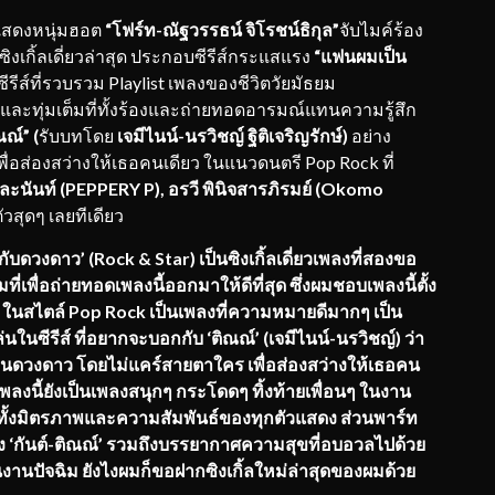
กแสดงหนุ่มฮอต
“โฟร์ท-ณัฐวรรธน์ จิโรชน์ธิกุล”
จับไมค์ร้อง
ซิงเกิ้ลเดี่ยวล่าสุด
ประกอบซีรีส์กระแสแรง
“แฟนผมเป็น
ซีรีส์ที่รวบรวม Playlist เพลงของชีวิตวัยมัธยม
 และทุ่มเต็มที่ทั้งร้องและถ่ายทอดอารมณ์แทนความรู้สึก
ณณ์” (
รับบทโดย
เจมีไนน์-นรวิชญ์ ฐิติเจริญรักษ์)
อย่าง
ื่อส่องสว่างให้เธอคนเดียว ในแนวดนตรี Pop Rock ที่
ะนันท์ (
PEPPERY P), อรวี พินิจสารภิรมย์ (Okomo
วสุดๆ เลยทีเดียว
กับดวงดาว’ (Rock & Star) เป็น
ซิงเกิ้ลเดี่ยวเพลง
ที่สอง
ขอ
ี่เพื่อถ่
ายทอดเพลงนี้ออกมาให้ดีที่สุด ซึ่งผมชอบเพลงนี้ตั้ง
บ
ใน
สไตล์
Pop Rock
เป็นเพลงที่
ความหมายดีมากๆ เป็น
มเล่นในซีรีส์ ที่อยากจะบอกกับ ‘ติณณ์’ (เจมีไนน์-นรวิชญ์) ว่า
นดวงดาว โดยไม่แคร์สายตาใคร เพื่อส่องสว่างให้เธอคน
เพลงนี้
ยังเป็นเพลงสนุกๆ กระโดดๆ ทิ้งท้ายเพื่อนๆ ในงาน
ั้
งมิตรภาพและความสัมพันธ์ของทุ
กตัวแสดง ส่วนพาร์ท
 ‘กันต์-ติณณ์’ รวมถึงบรรยากาศความสุขที่
อบอวลไปด้วย
งานปัจฉิม
ยังไงผมก็ขอฝากซิงเกิ้ลใหม่ล่
าสุดของผมด้วย