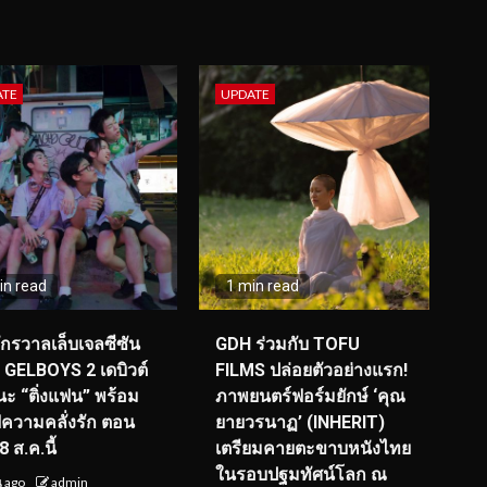
ATE
UPDATE
in read
1 min read
จักรวาลเล็บเจลซีซัน
GDH ร่วมกับ TOFU
! GELBOYS 2 เดบิวต์
FILMS ปล่อยตัวอย่างแรก!
ะ “ติ่งแฟน” พร้อม
ภาพยนตร์ฟอร์มยักษ์ ‘คุณ
์ฟความคลั่งรัก ตอน
ยายวรนาฏ’ (INHERIT)
 ส.ค.นี้
เตรียมคายตะขาบหนังไทย
ในรอบปฐมทัศน์โลก ณ
น ago
admin