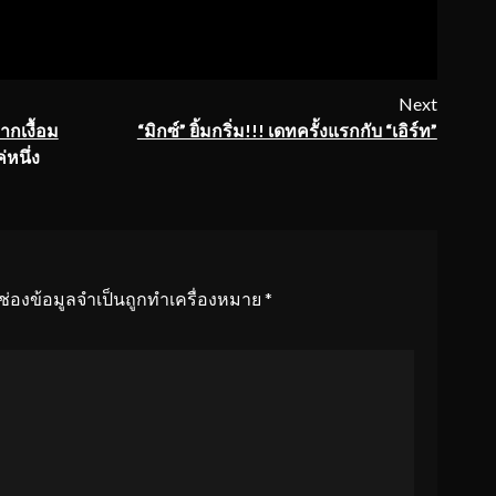
Next
จากเงื้อม
“มิกซ์” ยิ้มกริ่ม
!!! เดทครั้งแรกกับ “เอิร์ท”
่หนึ่ง
ช่องข้อมูลจำเป็นถูกทำเครื่องหมาย
*