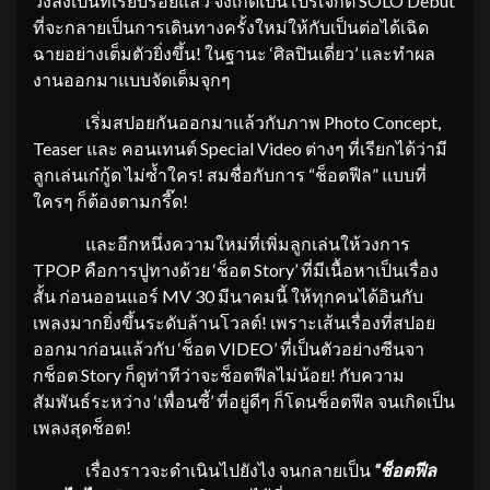
วงลงเป็นที่เรียบร้อยแล้ว จึงเกิดเป็นโปรเจกต์ SOLO Debut
ที่จะกลายเป็นการเดินทางครั้งใหม่ให้กับเป็นต่อได้เฉิด
ฉายอย่างเต็มตัวยิ่งขึ้น! ในฐานะ ‘ศิลปินเดี่ยว’ และทำผล
งานออกมาแบบจัดเต็มจุกๆ
เริ่มสปอยกันออกมาแล้วกับภาพ Photo Concept,
Teaser และ คอนเทนต์ Special Video ต่างๆ ที่เรียกได้ว่ามี
ลูกเล่นเก๋กู้ด ไม่ซ้ำใคร! สมชื่อกับการ “ช็อตฟีล” แบบที่
ใครๆ ก็ต้องตามกรี๊ด!
และอีกหนึ่งความใหม่ที่เพิ่มลูกเล่นให้วงการ
TPOP คือการปูทางด้วย ‘ช็อต Story’ ที่มีเนื้อหาเป็นเรื่อง
สั้น ก่อนออนแอร์ MV 30 มีนาคมนี้ ให้ทุกคนได้อินกับ
เพลงมากยิ่งขึ้นระดับล้านโวลต์! เพราะเส้นเรื่องที่สปอย
ออกมาก่อนแล้วกับ ‘ช็อต VIDEO’ ที่เป็นตัวอย่างซีนจา
กช็อต Story ก็ดูท่าทีว่าจะช็อตฟีลไม่น้อย! กับความ
สัมพันธ์ระหว่าง ‘เพื่อนซี้’ ที่อยู่ดีๆ ก็โดนช็อตฟีล จนเกิดเป็น
เพลงสุดช็อต!
เรื่องราวจะดำเนินไปยังไง จนกลายเป็น
“ช็อตฟีล