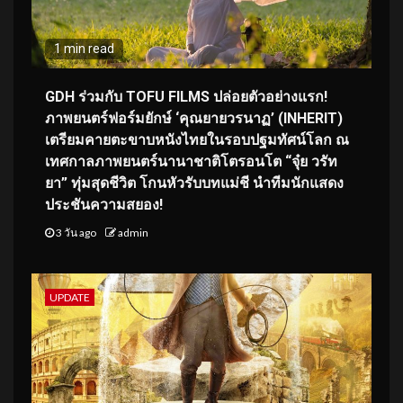
1 min read
GDH ร่วมกับ TOFU FILMS ปล่อยตัวอย่างแรก!
ภาพยนตร์ฟอร์มยักษ์ ‘คุณยายวรนาฏ’ (INHERIT)
เตรียมคายตะขาบหนังไทยในรอบปฐมทัศน์โลก ณ
เทศกาลภาพยนตร์นานาชาติโตรอนโต “จุ๋ย วรัท
ยา” ทุ่มสุดชีวิต โกนหัวรับบทแม่ชี นำทีมนักแสดง
ประชันความสยอง!
3 วัน ago
admin
UPDATE