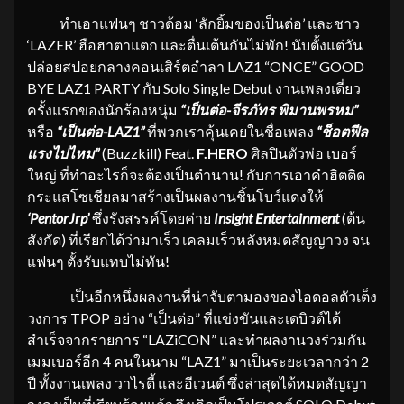
ทำเอาแฟนๆ ชาวด้อม ‘ลักยิ้มของเป็นต่อ’ และชาว
‘LAZER’ ฮือฮาตาแตก และตื่นเต้นกันไม่พัก! นับตั้งแต่วัน
ปล่อยสปอยกลางคอนเสิร์ตอำลา LAZ1 “ONCE” GOOD
BYE LAZ1 PARTY กับ Solo Single Debut งานเพลงเดี่ยว
ครั้งแรกของนักร้องหนุ่ม
“เป็นต่อ-จีรภัทร พิมานพรหม”
หรือ
“เป็นต่อ-LAZ1”
ที่พวกเราคุ้นเคยในชื่อเพลง
“ช็อตฟีล
แรงไปไหม”
(Buzzkill) Feat.
F.HERO
ศิลปินตัวพ่อ เบอร์
ใหญ่ ที่ทำอะไรก็จะต้องเป็นตำนาน! กับการเอาคำฮิตติด
กระแสโซเชียลมาสร้างเป็นผลงานชิ้นโบว์แดงให้
‘PentorJrp’
ซึ่งรังสรรค์โดยค่าย
Insight Entertainment
(ต้น
สังกัด) ที่เรียกได้ว่ามาเร็ว เคลมเร็วหลังหมดสัญญาวง จน
แฟนๆ ตั้งรับแทบไม่ทัน!
เป็นอีกหนึ่งผลงานที่น่าจับตามองของไอดอลตัวเต็ง
วงการ TPOP อย่าง “เป็นต่อ” ที่แข่งขันและเดบิวต์ได้
สำเร็จจากรายการ “LAZiCON” และทำผลงานวงร่วมกัน
เมมเบอร์อีก 4 คนในนาม “LAZ1” มาเป็นระยะเวลากว่า 2
ปี ทั้งงานเพลง วาไรตี้ และอีเวนต์ ซึ่งล่าสุดได้หมดสัญญา