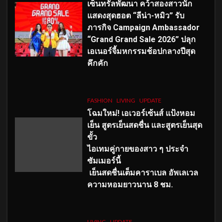
เซ็นทรัลพัฒนา คว้าสองสาวนัก
แสดงสุดฮอต “ลีน่า-หมิว” รับ
ภารกิจ Campaign Ambassador
“Grand Grand Sale 2026” ปลุก
เอเนอร์จี้มหกรรมช้อปกลางปีสุด
คึกคัก
FASHION
LIVING
UPDATE
โฉมใหม่
! เอเวอร์เซ้นส์ แป้งหอม
เย็น สูตรเย็นสดชื่น และสูตรเย็นสุด
ขั้ว
ไอเทมคู่กายของสาว ๆ ประจำ
ซัมเมอร์นี้
เย็นสดชื่นเต็มคาราเบล อัพเลเวล
ความหอมยาวนาน
8
ชม.
LIVING
UPDATE