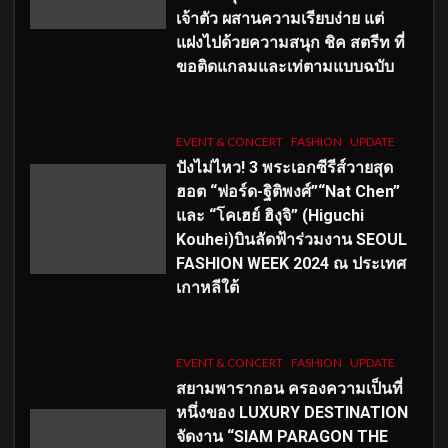
เจ้าตัว ผสานความเรียบง่าย แต่
แฝงไปด้วยความสนุก ชิค สตรีท ที่
ขอติดแกลมและเท่ตามแบบฉบับ
EVENT & CONCERT
FASHION
UPDATE
ปังไม่ไหว! 3 พระเอกซีรีส์วายสุด
ฮอต “ฟอร์ด-ฐิติพงศ์”“Nat Chen”
และ “โคเฮย์ ฮิงุจิ” (Higuchi
Kouhei)บินลัดฟ้าร่วมงาน SEOUL
FASHION WEEK 2024 ณ ประเทศ
เกาหลีใต้
EVENT & CONCERT
FASHION
UPDATE
สยามพารากอน ครองความเป็นที่
หนึ่งของ LUXURY DESTINATION
จัดงาน “SIAM PARAGON THE