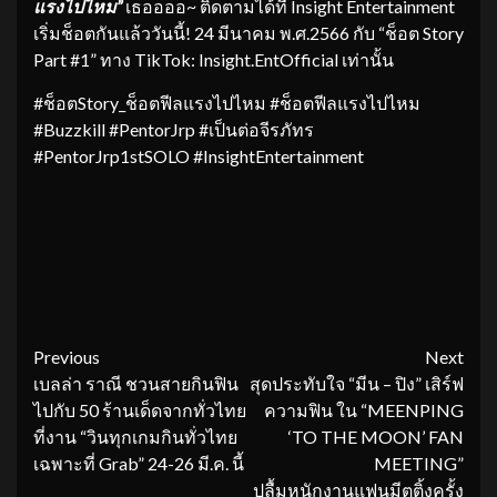
แรงไปไหม”
เธออออ~ ติดตามได้ที่ Insight Entertainment
เริ่มช็อตกันแล้ววันนี้! 24 มีนาคม พ.ศ.2566 กับ “ช็อต Story
Part #1” ทาง TikTok: Insight.EntOfficial เท่านั้น
#ช็อตStory_ช็อตฟีลแรงไปไหม #ช็อตฟีลแรงไปไหม
#Buzzkill #PentorJrp #เป็นต่อจีรภัทร
#PentorJrp1stSOLO #InsightEntertainment
Continue
Previous
Next
เบลล่า ราณี ชวนสายกินฟิน
สุดประทับใจ “มีน – ปิง” เสิร์ฟ
Reading
ไปกับ 50 ร้านเด็ดจากทั่วไทย
ความฟิน ใน “MEENPING
ที่งาน “วินทุกเกมกินทั่วไทย
‘TO THE MOON’ FAN
เฉพาะที่ Grab” 24-26 มี.ค. นี้
MEETING”
ปลื้มหนักงานแฟนมีตติ้งครั้ง