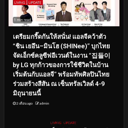
LIVING
UPDATE
1 min read
เตรียมกรี๊ดกันให้สนั่น! แอลจีคว้าตัว
“ชิน เยอึน–มินโฮ (SHINee)” บุกไทย
จัดเอ็กซ์คลูซีฟอีเวนต์ในงาน “집들이
by LG ทุกก้าวของการใช้ชีวิตในบ้าน
เริ่มต้นกับแอลจี” พร้อมทัพศิลปินไทย
ร่วมสร้างสีสัน ณ เซ็นทรัลเวิลด์ 4-9
มิถุนายนนี้
2 เดือน ago
admin
LIVING
UPDATE