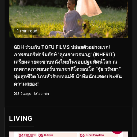
1 min read
GDH ร่วมกับ TOFU FILMS ปล่อยตัวอย่างแรก!
ภาพยนตร์ฟอร์มยักษ์ ‘คุณยายวรนาฏ’ (INHERIT)
เตรียมคายตะขาบหนังไทยในรอบปฐมทัศน์โลก ณ
เทศกาลภาพยนตร์นานาชาติโตรอนโต “จุ๋ย วรัทยา”
ทุ่มสุดชีวิต โกนหัวรับบทแม่ชี นำทีมนักแสดงประชัน
ความสยอง!
3 วัน ago
admin
LIVING