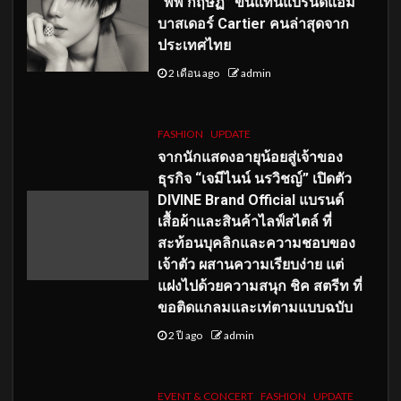
“พีพี กฤษฏ์” ขึ้นแท่นแบรนด์แอม
บาสเดอร์ Cartier คนล่าสุดจาก
ประเทศไทย
2 เดือน ago
admin
FASHION
UPDATE
จากนักแสดงอายุน้อยสู่เจ้าของ
ธุรกิจ “เจมีไนน์ นรวิชญ์” เปิดตัว
DIVINE Brand Official แบรนด์
เสื้อผ้าและสินค้าไลฟ์สไตล์ ที่
สะท้อนบุคลิกและความชอบของ
เจ้าตัว ผสานความเรียบง่าย แต่
แฝงไปด้วยความสนุก ชิค สตรีท ที่
ขอติดแกลมและเท่ตามแบบฉบับ
2 ปี ago
admin
EVENT & CONCERT
FASHION
UPDATE