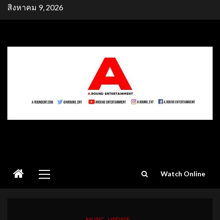
Skip
สิงหาคม 9, 2026
to
content
Primary
Watch Online
Menu
MUSIC
UPDATE