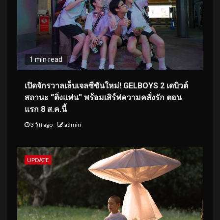
1 min read
เปิดจักรวาลเล็บเจลซีซันใหม่! GELBOYS 2 เดบิวต์
สถานะ “ติ่งแฟน” พร้อมเสิร์ฟความคลั่งรัก ตอน
แรก 8 ส.ค.นี้
3 วัน ago
admin
UPDATE