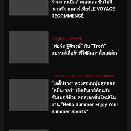
ร่วมงานเปิดตัวคอลเลคชั่นไฮจิ
วเวลรีจากคาร์เทียร์LE VOYAGE
RECOMMENCÉ
FASHION
UPDATE
“ฟอร์ด ฐิติพงษ์” กับ “Trofi”
แบรนด์เสื้อผ้าที่ใฝ่ฝันมาตั้งแต่เด็ก
EVENT & CONCERT
FASHION
UPDATE
“เลดี้ปราง” ควงสองหนุ่มสุดฮอต
“หยิ่น-วอร์” เปิดรันเวย์ต้อนรับ
ซัมเมอร์ด้วย คอลเลกชั่นใหม่!ใน
งาน “Hello Summer Enjoy Your
Summer Sports”