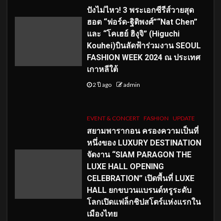
ปังไม่ไหว! 3 พระเอกซีรีส์วายสุด
ฮอต “ฟอร์ด-ฐิติพงศ์”“Nat Chen”
และ “โคเฮย์ ฮิงุจิ” (Higuchi
Kouhei)บินลัดฟ้าร่วมงาน SEOUL
FASHION WEEK 2024 ณ ประเทศ
เกาหลีใต้
2 ปี ago
admin
EVENT & CONCERT
FASHION
UPDATE
สยามพารากอน ครองความเป็นที่
หนึ่งของ LUXURY DESTINATION
จัดงาน “SIAM PARAGON THE
LUXE HALL OPENING
CELEBRATION” เปิดพื้นที่ LUXE
HALL ยกขบวนแบรนด์หรูระดับ
โลกเปิดแฟล็กชิปสโตร์แห่งแรกใน
เมืองไทย