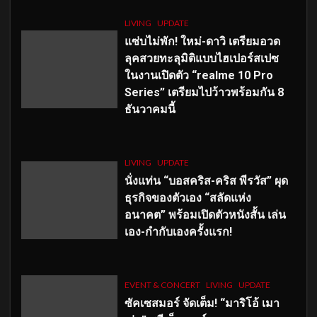
LIVING
UPDATE
แซ่บไม่พัก! ใหม่-ดาวิ เตรียมอวด
ลุคสวยทะลุมิติแบบไฮเปอร์สเปซ
ในงานเปิดตัว “realme 10 Pro
Series” เตรียมไปว้าวพร้อมกัน 8
ธันวาคมนี้
LIVING
UPDATE
นั่งแท่น “บอสคริส-คริส พีรวัส” ผุด
ธุรกิจของตัวเอง “สลัดแห่ง
อนาคต” พร้อมเปิดตัวหนังสั้น เล่น
เอง-กำกับเองครั้งแรก!
EVENT & CONCERT
LIVING
UPDATE
ซัคเซสมอร์ จัดเต็ม
!
“มาริโอ้ เมา