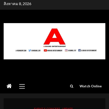
Skip
สิงหาคม 8, 2026
to
content
Primary
Watch Online
Menu
EVENT & CONCERT
UPDATE