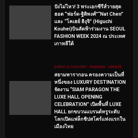
ปังไม่ไหว! 3 พระเอกซีรีส์วายสุด
ฮอต “ฟอร์ด-ฐิติพงศ์”“Nat Chen”
และ “โคเฮย์ ฮิงุจิ” (Higuchi
Kouhei)บินลัดฟ้าร่วมงาน SEOUL
FASHION WEEK 2024 ณ ประเทศ
เกาหลีใต้
EVENT & CONCERT
FASHION
UPDATE
สยามพารากอน ครองความเป็นที่
หนึ่งของ LUXURY DESTINATION
จัดงาน “SIAM PARAGON THE
LUXE HALL OPENING
CELEBRATION” เปิดพื้นที่ LUXE
HALL ยกขบวนแบรนด์หรูระดับ
โลกเปิดแฟล็กชิปสโตร์แห่งแรกใน
เมืองไทย