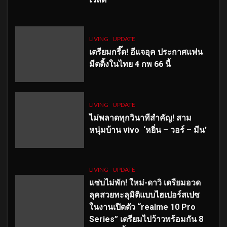
LIVING
UPDATE
เตรียมกรี๊ด! อีแจอุค ประกาศแฟน
มีตติ้งในไทย 4 กพ 66 นี้
LIVING
UPDATE
ไม่พลาดทุกวินาทีสำคัญ
! สาม
หนุ่มบ้าน vivo ‘หยิ่น – วอร์ – มีน’
LIVING
UPDATE
แซ่บไม่พัก! ใหม่-ดาวิ เตรียมอวด
ลุคสวยทะลุมิติแบบไฮเปอร์สเปซ
ในงานเปิดตัว “realme 10 Pro
Series” เตรียมไปว้าวพร้อมกัน 8