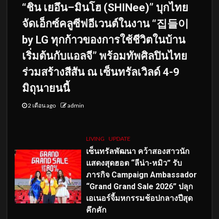
“ชิน เยอึน–มินโฮ (SHINee)” บุกไทย
จัดเอ็กซ์คลูซีฟอีเวนต์ในงาน “집들이
by LG ทุกก้าวของการใช้ชีวิตในบ้าน
เริ่มต้นกับแอลจี” พร้อมทัพศิลปินไทย
ร่วมสร้างสีสัน ณ เซ็นทรัลเวิลด์ 4-9
มิถุนายนนี้
2 เดือน ago
admin
LIVING
UPDATE
เซ็นทรัลพัฒนา คว้าสองสาวนัก
แสดงสุดฮอต “ลีน่า-หมิว” รับ
ภารกิจ Campaign Ambassador
“Grand Grand Sale 2026” ปลุก
เอเนอร์จี้มหกรรมช้อปกลางปีสุด
คึกคัก