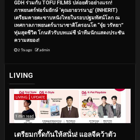
GDH ร่วมกับ TOFU FILMS ปล่อยตัวอย่างแรก!
ภาพยนตร์ฟอร์มยักษ์ ‘คุณยายวรนาฏ’ (INHERIT)
เตรียมคายตะขาบหนังไทยในรอบปฐมทัศน์โลก ณ
เทศกาลภาพยนตร์นานาชาติโตรอนโต “จุ๋ย วรัทยา”
ทุ่มสุดชีวิต โกนหัวรับบทแม่ชี นำทีมนักแสดงประชัน
ความสยอง!
2 วัน ago
admin
LIVING
LIVING
UPDATE
1 min read
เตรียมกรี๊ดกันให้สนั่น! แอลจีคว้าตัว