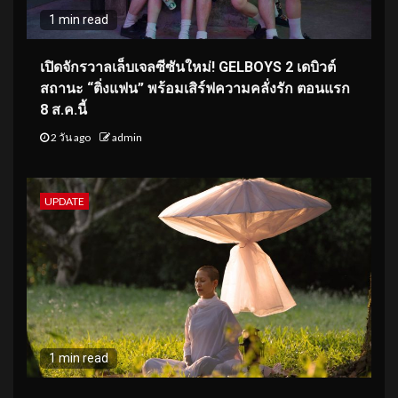
1 min read
เปิดจักรวาลเล็บเจลซีซันใหม่! GELBOYS 2 เดบิวต์
สถานะ “ติ่งแฟน” พร้อมเสิร์ฟความคลั่งรัก ตอนแรก
8 ส.ค.นี้
2 วัน ago
admin
UPDATE
1 min read