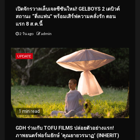
เปิดจักรวาลเล็บเจลซีซันใหม่! GELBOYS 2 เดบิวต์
สถานะ “ติ่งแฟน” พร้อมเสิร์ฟความคลั่งรัก ตอน
แรก 8 ส.ค.นี้
2 วัน ago
admin
UPDATE
1 min read
GDH ร่วมกับ TOFU FILMS ปล่อยตัวอย่างแรก!
ภาพยนตร์ฟอร์มยักษ์ ‘คุณยายวรนาฏ’ (INHERIT)