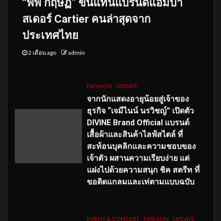
“พีพี กฤษฏ์” ขึ้นแท่นแบรนด์แอมบา
สเดอร์ Cartier คนล่าสุดจาก
ประเทศไทย
2 เดือน ago
admin
FASHION
UPDATE
จากนักแสดงอายุน้อยสู่เจ้าของ
ธุรกิจ “เจมีไนน์ นรวิชญ์” เปิดตัว
DIVINE Brand Official แบรนด์
เสื้อผ้าและสินค้าไลฟ์สไตล์ ที่
สะท้อนบุคลิกและความชอบของ
เจ้าตัว ผสานความเรียบง่าย แต่
แฝงไปด้วยความสนุก ชิค สตรีท ที่
ขอติดแกลมและเท่ตามแบบฉบับ
EVENT & CONCERT
FASHION
UPDATE