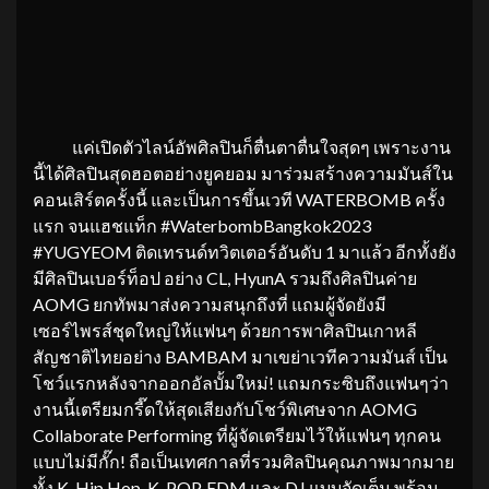
แค่เปิดตัวไลน์อัพศิลปินก็ตื่นตาตื่นใจสุดๆ เพราะงาน
นี้ได้ศิลปินสุดฮอตอย่างยูคยอม มาร่วมสร้างความมันส์ใน
คอนเสิร์ตครั้งนี้ และเป็นการขึ้นเวที WATERBOMB ครั้ง
แรก จนแฮชแท็ก #WaterbombBangkok2023
#YUGYEOM ติดเทรนด์ทวิตเตอร์อันดับ 1 มาแล้ว อีกทั้งยัง
มีศิลปินเบอร์ท็อป อย่าง CL, HyunA รวมถึงศิลปินค่าย
AOMG ยกทัพมาส่งความสนุกถึงที่ แถมผู้จัดยังมี
เซอร์ไพรส์ชุดใหญ่ให้แฟนๆ ด้วยการพาศิลปินเกาหลี
สัญชาติไทยอย่าง BAMBAM มาเขย่าเวทีความมันส์ เป็น
โชว์แรกหลังจากออกอัลบั้มใหม่! แถมกระซิบถึงแฟนๆว่า
งานนี้เตรียมกรี๊ดให้สุดเสียงกับโชว์พิเศษจาก AOMG
Collaborate Performing ที่ผู้จัดเตรียมไว้ให้แฟนๆ ทุกคน
แบบไม่มีกั๊ก! ถือเป็นเทศกาลที่รวมศิลปินคุณภาพมากมาย
ทั้ง K-Hip Hop, K-POP, EDM และ DJ แบบจัดเต็ม พร้อม