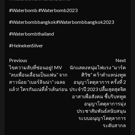
#Waterbomb #Waterbomb2023
#Waterbombbangkok#Waterbombbangkok2023
#Waterbombthailand
#HeinekenSilver
Continue
Previous
Next
ไขความลับที่ซ่อนอยู่! MV
นักแสดงหนุ่มไฟแรง “มาร์ค
Reading
“ลบเพื่อนเลื่อนเป็นแฟน” จาก
ศิวัช” คว้าตำแหน่งทูต
สาวน้อย “เบอร์ลินน่า” เฉลย
อนุญาโตตุลาการ ครั้งที่ 2
แล้ว! ใครกันแน่ที่ล้ำเส้นก่อน
ประจำปี 2023 ปลื้มสุดสุดจิต
อาสาเพื่อสังคม ชี้บริบททูต
อนุญาโตตุลาการมุ่ง
ประชาสัมพันธ์สนับสนุน
ระบบอนุญาโตตุลาการ
ระดับสากล