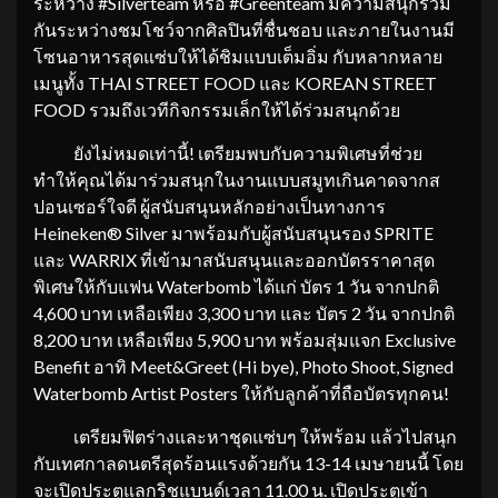
ระหว่าง #Silverteam หรือ #Greenteam มีความสนุกร่วม
กันระหว่างชมโชว์จากศิลปินที่ชื่นชอบ และภายในงานมี
โซนอาหารสุดแซ่บให้ได้ชิมแบบเต็มอิ่ม กับหลากหลาย
เมนูทั้ง THAI STREET FOOD และ KOREAN STREET
FOOD รวมถึงเวทีกิจกรรมเล็กให้ได้ร่วมสนุกด้วย
ยังไม่หมดเท่านี้! เตรียมพบกับความพิเศษที่ช่วย
ทำให้คุณได้มาร่วมสนุกในงานแบบสมูทเกินคาดจากส
ปอนเซอร์ใจดี ผู้สนับสนุนหลักอย่างเป็นทางการ
Heineken® Silver มาพร้อมกับผู้สนับสนุนรอง SPRITE
และ WARRIX ที่เข้ามาสนับสนุนและออกบัตรราคาสุด
พิเศษให้กับแฟน Waterbomb ได้แก่ บัตร 1 วัน จากปกติ
4,600 บาท เหลือเพียง 3,300 บาท และ บัตร 2 วัน จากปกติ
8,200 บาท เหลือเพียง 5,900 บาท พร้อมสุ่มแจก Exclusive
Benefit อาทิ Meet&Greet (Hi bye), Photo Shoot, Signed
Waterbomb Artist Posters ให้กับลูกค้าที่ถือบัตรทุกคน!
เตรียมฟิตร่างและหาชุดแซ่บๆ ให้พร้อม แล้วไปสนุก
กับเทศกาลดนตรีสุดร้อนแรงด้วยกัน 13-14 เมษายนนี้ โดย
จะเปิดประตูแลกริชแบนด์เวลา 11.00 น. เปิดประตูเข้า