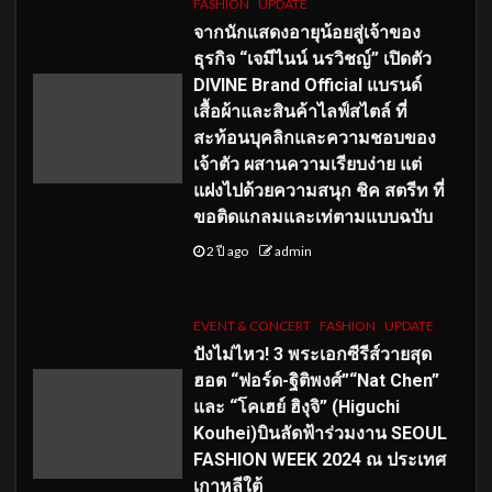
FASHION
UPDATE
จากนักแสดงอายุน้อยสู่เจ้าของ
ธุรกิจ “เจมีไนน์ นรวิชญ์” เปิดตัว
DIVINE Brand Official แบรนด์
เสื้อผ้าและสินค้าไลฟ์สไตล์ ที่
สะท้อนบุคลิกและความชอบของ
เจ้าตัว ผสานความเรียบง่าย แต่
แฝงไปด้วยความสนุก ชิค สตรีท ที่
ขอติดแกลมและเท่ตามแบบฉบับ
2 ปี ago
admin
EVENT & CONCERT
FASHION
UPDATE
ปังไม่ไหว! 3 พระเอกซีรีส์วายสุด
ฮอต “ฟอร์ด-ฐิติพงศ์”“Nat Chen”
และ “โคเฮย์ ฮิงุจิ” (Higuchi
Kouhei)บินลัดฟ้าร่วมงาน SEOUL
FASHION WEEK 2024 ณ ประเทศ
เกาหลีใต้