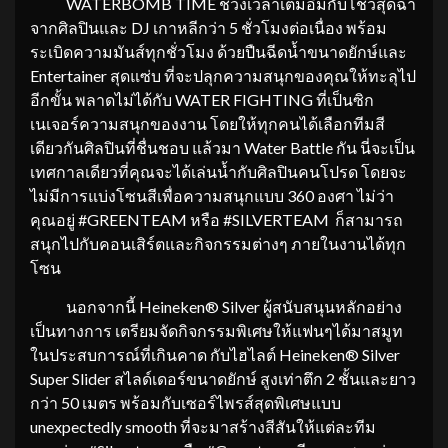
WATERBOMB TIME ช่วงเวลาเต็มอิ่มกับโชว์สุดฉ่ำ
จากศิลปินและ DJ เกาหลีกว่า 5 ชั่วโมงต่อเนื่อง พร้อม
ระเบิดความมันส์ทุกชั่วโมง ด้วยปืนฉีดน้ำขนาดยักษ์และ
Entertainer สุดแซ่บ ที่จะปลุกความสนุกของคุณให้ทะลุไป
อีกขั้น พลาดไม่ได้กับ WATER FIGHTING ที่เป็นซิก
เนเจอร์ความสนุกของงาน โดยให้ทุกคนได้เลือกทีมสี
เดียวกันศิลปินที่ชื่นชอบ แล้วมา Water Battle กัน นี่จะเป็น
เทศกาลเดียวที่คุณจะได้เล่นน้ำกับศิลปินคนโปรด โดยจะ
ไม่มีการแบ่งโซนสีเพื่อความสนุกแบบ 360 องศา ไม่ว่า
คุณอยู่ #GREENTEAM หรือ #SILVERTEAM ก็สามารถ
สนุกไปกับคอนเสิร์ตและกิจกรรมต่างๆ ภายในงานได้ทุก
โซน
นอกจากนี้ Heineken® Silver ผู้สนับสนุนหลักอย่าง
เป็นทางการ เตรียมจัดกิจกรรมพิเศษให้แฟนๆได้มาสมูท
ในประสบการณ์ที่เกินคาด กับไฮไลต์ Heineken® Silver
Super Slider สไลด์เดอร์ขนาดยักษ์ สูงเท่าตึก 2 ชั้นและยาว
กว่า 50 เมตร พร้อมกับเซอร์ไพรส์สุดพิเศษแบบ
unexpectedly smooth ที่จะมาสร้างสีสันให้แต่ละทีม