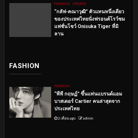
FASHION
UPDATE
“กลัฟ-คณาวุฒิ” ตัวแทนหนึ่งเดียว
ของประเทศไทยนั่งฟรอนต์โรว์ชม
แฟชั่นโชว์ Onisuka Tiger ที่มิ
ลาน
FASHION
FASHION
“พีพี กฤษฏ์” ขึ้นแท่นแบรนด์แอม
บาสเดอร์ Cartier คนล่าสุดจาก
ประเทศไทย
2 เดือน ago
admin