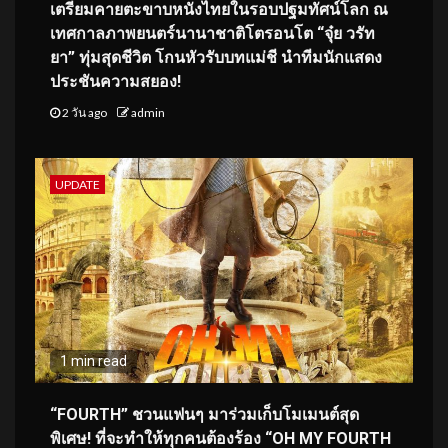
เตรียมคายตะขาบหนังไทยในรอบปฐมทัศน์โลก ณ
เทศกาลภาพยนตร์นานาชาติโตรอนโต “จุ๋ย วรัท
ยา” ทุ่มสุดชีวิต โกนหัวรับบทแม่ชี นำทีมนักแสดง
ประชันความสยอง!
2 วัน ago
admin
UPDATE
1 min read
“FOURTH” ชวนแฟนๆ มาร่วมเก็บโมเมนต์สุด
พิเศษ! ที่จะทำให้ทุกคนต้องร้อง “OH MY FOURTH