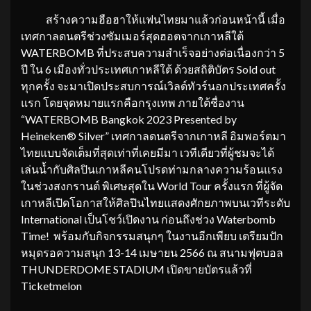
สร้างความฮือฮาให้แฟนไทยมาแล้วก่อนหน้านี้ เมื่อ
เทศกาลดนตรีช่วงซัมเมอร์สุดฮอตจากเกาหลีใต้
WATERBOMB ที่ประสบความสำเร็จอย่างต่อเนื่องกว่า 5
ปี ใน 6 เมืองทั่วประเทศเกาหลีใต้ ด้วยสถิติบัตร Sold out
ทุกครั้ง จะมาเปิดประสบการณ์เวิลด์ทัวร์นอกประเทศครั้ง
แรก โดยจุดหมายแรกคือกรุงเทพ ภายใต้ชื่องาน
“WATERBOMB Bangkok 2023 Presented by
Heineken® Silver” เทศกาลดนตรีจากเกาหลี อิมพอร์ตมา
ไทยแบบจัดเต็มที่สุดเท่าที่เคยมีมา เวทีเดียวที่ผู้ชมจะได้
เล่นน้ำกับศิลปินเกาหลีคนโปรดท่ามกลางความร้อนแรง
ในช่วงสงกรานต์ พิเศษสุดใน World Tour ครั้งแรก ที่ผู้จัด
เกาหลีเปิดโอกาสให้ศิลปินไทยแสดงศักยภาพบนเวทีระดับ
International เป็นโชว์เปิดงาน ก่อนถึงช่วง Waterbomb
Time! พร้อมกับกิจกรรมสนุกๆ ในงานอีกเพียบ เตรียมปัก
หมุดรอความสนุก 13-14 เมษายน 2566 ณ สนามฟุตบอล
THUNDERDOME STADIUM เปิดขายบัตรแล้วที่
Ticketmelon