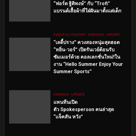
“ฟอร์ด ฐิติพงษ์” กับ “Trofi”
แบรนด์เสื้อผ้าที่ใฝ่ฝันมาตั้งแต่เด็ก
EVENT & CONCERT
FASHION
UPDATE
“เลดี้ปราง” ควงสองหนุ่มสุดฮอต
“หยิ่น-วอร์” เปิดรันเวย์ต้อนรับ
ซัมเมอร์ด้วย คอลเลกชั่นใหม่!ใน
งาน “Hello Summer Enjoy Your
Summer Sports”
FASHION
UPDATE
แพนทีนเปิด
ตัว
Spokesperson คนล่าสุด
“แจ็คสัน หวัง”