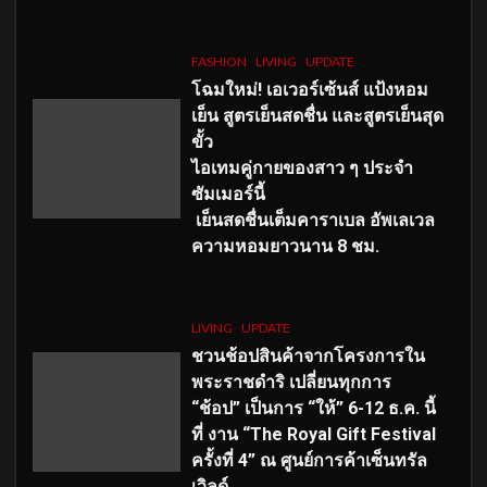
FASHION
LIVING
UPDATE
โฉมใหม่
! เอเวอร์เซ้นส์ แป้งหอม
เย็น สูตรเย็นสดชื่น และสูตรเย็นสุด
ขั้ว
ไอเทมคู่กายของสาว ๆ ประจำ
ซัมเมอร์นี้
เย็นสดชื่นเต็มคาราเบล อัพเลเวล
ความหอมยาวนาน
8
ชม.
LIVING
UPDATE
ชวนช้อปสินค้าจากโครงการใน
พระราชดำริ เปลี่ยนทุกการ
“ช้อป” เป็นการ “ให้” 6-12 ธ.ค. นี้
ที่ งาน “The Royal Gift Festival
ครั้งที่ 4” ณ ศูนย์การค้าเซ็นทรัล
เวิลด์