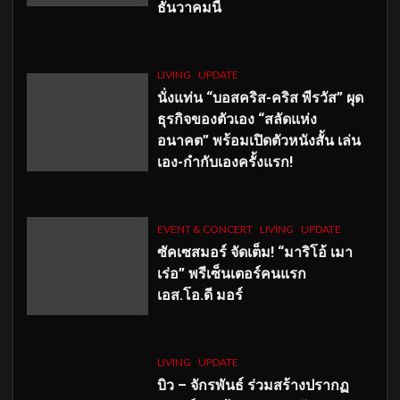
ธันวาคมนี้
LIVING
UPDATE
นั่งแท่น “บอสคริส-คริส พีรวัส” ผุด
ธุรกิจของตัวเอง “สลัดแห่ง
อนาคต” พร้อมเปิดตัวหนังสั้น เล่น
เอง-กำกับเองครั้งแรก!
EVENT & CONCERT
LIVING
UPDATE
ซัคเซสมอร์ จัดเต็ม
!
“มาริโอ้ เมา
เร่อ” พรีเซ็นเตอร์คนแรก
เอส
.โอ.ดี มอร์
LIVING
UPDATE
บิว – จักรพันธ์ ร่วมสร้างปรากฏ