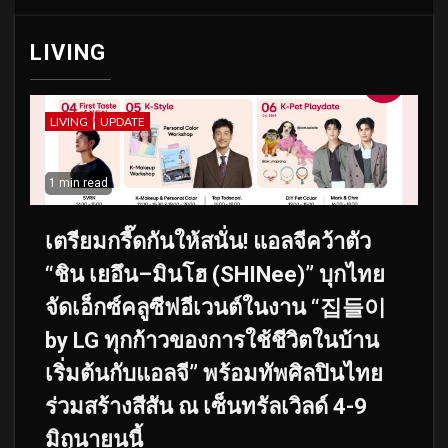
LIVING
LIVING
UPDATE
1 min read
เตรียมกรี๊ดกันให้สนั่น! แอลจีคว้าตัว
“ชิน เยอึน–มินโฮ (SHINee)” บุกไทย
จัดเอ็กซ์คลูซีฟอีเวนต์ในงาน “집들이
by LG ทุกก้าวของการใช้ชีวิตในบ้าน
เริ่มต้นกับแอลจี” พร้อมทัพศิลปินไทย
ร่วมสร้างสีสัน ณ เซ็นทรัลเวิลด์ 4-9
มิถุนายนนี้