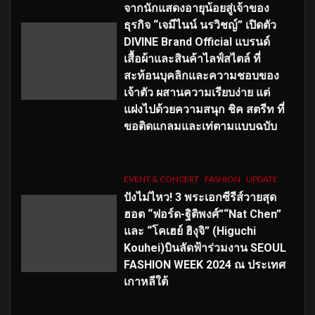
จากนักแสดงอายุน้อยสู่เจ้าของ
ธุรกิจ “เจมีไนน์ นรวิชญ์” เปิดตัว
DIVINE Brand Official แบรนด์
เสื้อผ้าและสินค้าไลฟ์สไตล์ ที่
สะท้อนบุคลิกและความชอบของ
เจ้าตัว ผสานความเรียบง่าย แต่
แฝงไปด้วยความสนุก ชิค สตรีท ที่
ขอติดแกลมและเท่ตามแบบฉบับ
EVENT & CONCERT
FASHION
UPDATE
ปังไม่ไหว! 3 พระเอกซีรีส์วายสุด
ฮอต “ฟอร์ด-ฐิติพงศ์”“Nat Chen”
และ “โคเฮย์ ฮิงุจิ” (Higuchi
Kouhei)บินลัดฟ้าร่วมงาน SEOUL
FASHION WEEK 2024 ณ ประเทศ
เกาหลีใต้