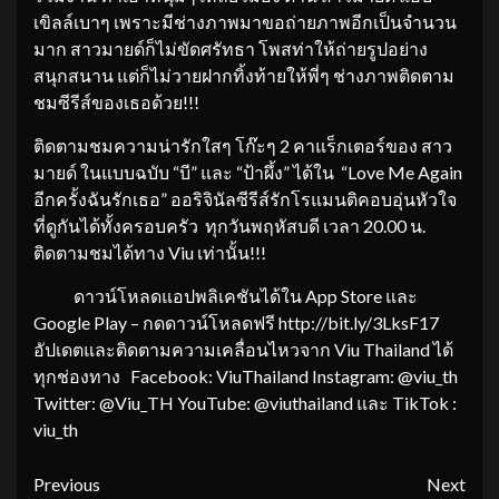
เขิลล์เบาๆ เพราะมีช่างภาพมาขอถ่ายภาพอีกเป็นจำนวน
มาก สาวมายด์ก็ไม่ขัดศรัทธา โพสท่าให้ถ่ายรูปอย่าง
สนุกสนาน แต่ก็ไม่วายฝากทิ้งท้ายให้พี่ๆ ช่างภาพติดตาม
ชมซีรีส์ของเธอด้วย!!!
ติดตามชมความน่ารักใสๆ โก๊ะๆ 2 คาแร็กเตอร์ของ สาว
มายด์ ในแบบฉบับ “บี” และ “ป้าผึ้ง” ได้ใน “Love Me Again
อีกครั้งฉันรักเธอ” ออริจินัลซีรีส์รักโรแมนติคอบอุ่นหัวใจ
ที่ดูกันได้ทั้งครอบครัว ทุกวันพฤหัสบดี เวลา 20.00 น.
ติดตามชมได้ทาง Viu เท่านั้น!!!
ดาวน์โหลดแอปพลิเคชันได้ใน App Store และ
Google Play – กดดาวน์โหลดฟรี http://bit.ly/3LksF17
อัปเดตและติดตามความเคลื่อนไหวจาก Viu Thailand ได้
ทุกช่องทาง Facebook: ViuThailand Instagram: @viu_th
Twitter: @Viu_TH YouTube: @viuthailand และ TikTok :
viu_th
Continue
Previous
Next