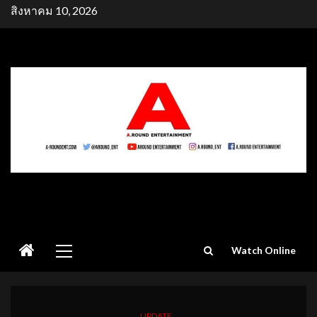
Skip
สิงหาคม 10, 2026
to
content
Primary
Watch Online
Menu
UPDATE