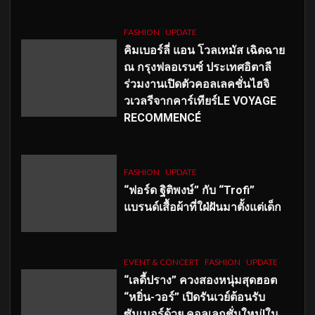
FASHION
UPDATE
คิมเบอร์ลี่ แอน โวลเทมัส เฉิดฉาย
ณ กรุงฟลอเรนซ์ ประเทศอิตาลี
ร่วมงานเปิดตัวคอลเลคชั่นไฮจิ
วเวลรีจากคาร์เทียร์LE VOYAGE
RECOMMENCÉ
FASHION
UPDATE
“ฟอร์ด ฐิติพงษ์” กับ “Trofi”
แบรนด์เสื้อผ้าที่ใฝ่ฝันมาตั้งแต่เด็ก
EVENT & CONCERT
FASHION
UPDATE
“เลดี้ปราง” ควงสองหนุ่มสุดฮอต
“หยิ่น-วอร์” เปิดรันเวย์ต้อนรับ
ซัมเมอร์ด้วย คอลเลกชั่นใหม่!ใน