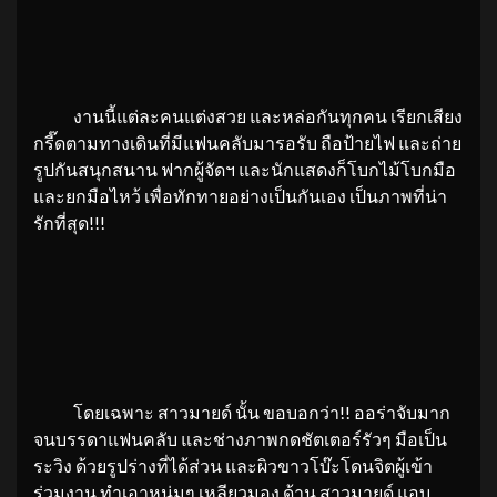
งานนี้แต่ละคนแต่งสวย และหล่อกันทุกคน เรียกเสียง
กรี๊ดตามทางเดินที่มีแฟนคลับมารอรับ ถือป้ายไฟ และถ่าย
รูปกันสนุกสนาน ฟากผู้จัดฯ และนักแสดงก็โบกไม้โบกมือ
และยกมือไหว้ เพื่อทักทายอย่างเป็นกันเอง เป็นภาพที่น่า
รักที่สุด!!!
โดยเฉพาะ สาวมายด์ นั้น ขอบอกว่า!! ออร่าจับมาก
จนบรรดาแฟนคลับ และช่างภาพกดชัตเตอร์รัวๆ มือเป็น
ระวิง ด้วยรูปร่างที่ได้ส่วน และผิวขาวโบ๊ะโดนจิตผู้เข้า
ร่วมงาน ทำเอาหนุ่มๆ เหลียวมอง ด้าน สาวมายด์ แอบ