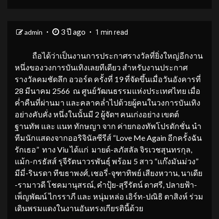
3 ปี ago
admin
1 min read
ถือได้ว่าเป็นงานการประกาศรางวัลที่ยิ่งใหญ่อีกงาน
หนึ่งของวงการบันเทิงเลยทีเดียว สำหรับงานประกาศ
รางวัลคมชัดลึก อวอร์ด ครั้งที่ 19 ที่จัดขึ้นเมื่อวันอังคารที่
28 มีนาคม 2566 ณ ศูนย์วัฒนธรรมแห่งประเทศไทย เมื่อ
ค่ำคืนที่ผ่านมา และคลาคล่ำไปด้วยผู้คนในวงการบันเทิง
อย่างคับคั่ง หนึ่งในนั้นมี 2 ผู้จัดฯ คนเก่งอย่าง เขตต์
ฐานทัพ และ แนท ทักษญา จาก ค่ายกองทัพโปรดักชั่น นำ
ทีมนักแสดงจากออริจินัลซีรีส์ “Love Me Again อีกครั้งฉัน
รักเธอ” ทาง Viu ได้แก่ มายด์-ลภัสลัล จิรเวชสุนทรกุล,
แม้ก-กรธัสส์ รุจีรัตนาวรพันธุ์ พร้อม 5 สาว “แก๊งมันม่วง”
มีมี่-รินรดา ทีฆธาพงศ์, เชอรี่-จุฑาทิพย์ เสียงหวาน, นาเดีย
-รามาวดี โชคมานุสรณ์, คำปุ้ย-สุรีรัตน์ ดาศรี, ปลายฟ้า-
เพ็ญพัฒน์ ไกรราภี และ หนุ่มหล่อ เอิร์ท-ปณิธิ ตาสิงห์ ร่วม
เดินพรมแดงในงานอันทรงเกียรตินี้ด้วย