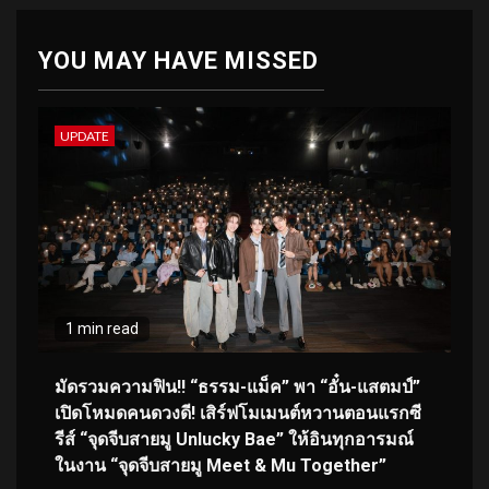
YOU MAY HAVE MISSED
UPDATE
1 min read
มัดรวมความฟิน!! “ธรรม-แม็ค” พา “อั๋น-แสตมป์”
เปิดโหมดคนดวงดี! เสิร์ฟโมเมนต์หวานตอนแรกซี
รีส์ “จุดจีบสายมู Unlucky Bae” ให้อินทุกอารมณ์
ในงาน “จุดจีบสายมู Meet & Mu Together”