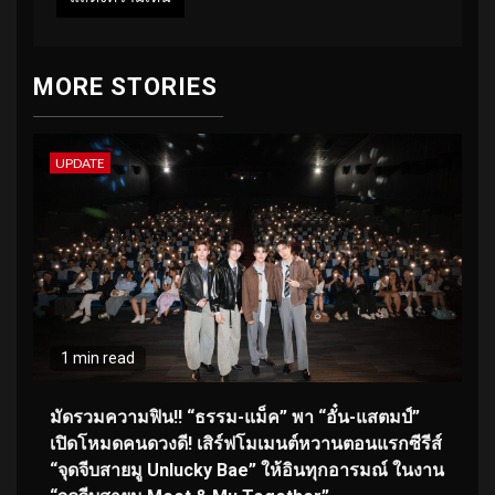
MORE STORIES
UPDATE
1 min read
มัดรวมความฟิน!! “ธรรม-แม็ค” พา “อั๋น-แสตมป์”
เปิดโหมดคนดวงดี! เสิร์ฟโมเมนต์หวานตอนแรกซีรีส์
“จุดจีบสายมู Unlucky Bae” ให้อินทุกอารมณ์ ในงาน