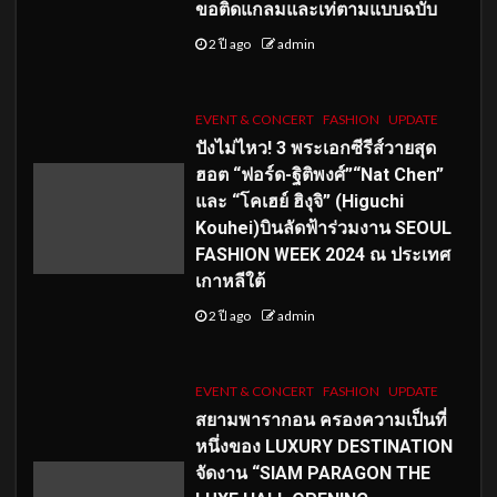
ขอติดแกลมและเท่ตามแบบฉบับ
2 ปี ago
admin
EVENT & CONCERT
FASHION
UPDATE
ปังไม่ไหว! 3 พระเอกซีรีส์วายสุด
ฮอต “ฟอร์ด-ฐิติพงศ์”“Nat Chen”
และ “โคเฮย์ ฮิงุจิ” (Higuchi
Kouhei)บินลัดฟ้าร่วมงาน SEOUL
FASHION WEEK 2024 ณ ประเทศ
เกาหลีใต้
2 ปี ago
admin
EVENT & CONCERT
FASHION
UPDATE
สยามพารากอน ครองความเป็นที่
หนึ่งของ LUXURY DESTINATION
จัดงาน “SIAM PARAGON THE