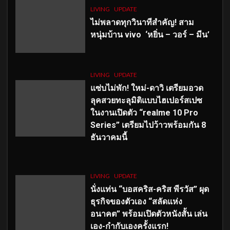
LIVING
UPDATE
ไม่พลาดทุกวินาทีสำคัญ
! สาม
หนุ่มบ้าน vivo ‘หยิ่น – วอร์ – มีน’
LIVING
UPDATE
แซ่บไม่พัก! ใหม่-ดาวิ เตรียมอวด
ลุคสวยทะลุมิติแบบไฮเปอร์สเปซ
ในงานเปิดตัว “realme 10 Pro
Series” เตรียมไปว้าวพร้อมกัน 8
ธันวาคมนี้
LIVING
UPDATE
นั่งแท่น “บอสคริส-คริส พีรวัส” ผุด
ธุรกิจของตัวเอง “สลัดแห่ง
อนาคต” พร้อมเปิดตัวหนังสั้น เล่น
เอง-กำกับเองครั้งแรก!