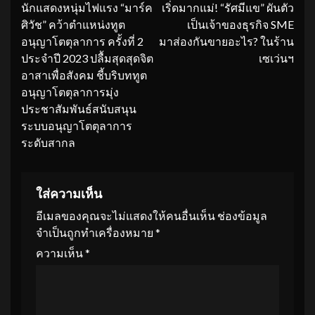
นักแสดงหนุ่มไฟแรง “มาร์ค
เริ่ดมากแม่! “รัศมีแข” ผันตัว
Reading
ศิวัช” คว้าตำแหน่งทูต
เป็นเจ้าของธุรกิจ SME
อนุญาโตตุลาการ ครั้งที่ 2
มาส่องกันขายอะไร? ในร้าน
ประจำปี 2023 ปลื้มสุดสุดจิต
เซเว่นฯ
อาสาเพื่อสังคม ชี้บริบททูต
อนุญาโตตุลาการมุ่ง
ประชาสัมพันธ์สนับสนุน
ระบบอนุญาโตตุลาการ
ระดับสากล
ใส่ความเห็น
อีเมลของคุณจะไม่แสดงให้คนอื่นเห็น
ช่องข้อมูล
จำเป็นถูกทำเครื่องหมาย
*
ความเห็น
*