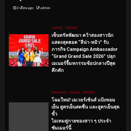
2 เดือน ago
admin
LIVING
UPDATE
เซ็นทรัลพัฒนา คว้าสองสาวนัก
แสดงสุดฮอต “ลีน่า-หมิว” รับ
ภารกิจ Campaign Ambassador
“Grand Grand Sale 2026” ปลุก
เอเนอร์จี้มหกรรมช้อปกลางปีสุด
คึกคัก
FASHION
LIVING
UPDATE
โฉมใหม่
! เอเวอร์เซ้นส์ แป้งหอม
เย็น สูตรเย็นสดชื่น และสูตรเย็นสุด
ขั้ว
ไอเทมคู่กายของสาว ๆ ประจำ
ซัมเมอร์นี้