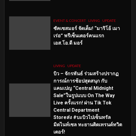
EVENT & CONCERT
LIVING
UPDATE
ซัคเซสมอร์ จัดเต็ม
!
“มาริโอ้ เมา
เร่อ” พรีเซ็นเตอร์คนแรก
เอส
.โอ.ดี มอร์
LIVING
UPDATE
บิว – จักรพันธ์ ร่วมสร้างปรากฏ
การณ์การช้อปสุดสนุก กับ
แคมเปญ “Central Midnight
Sale”ในรูปแบบ On The Way
Live ครั้งแรก! ผ่าน Tik Tok
Central Department
Storeส่ง #บะบิวไปเซ็นทรัล
มิดไนท์เซล ทะยานติดเทรนด์ทวิต
เตอร์!