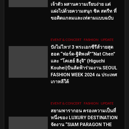
เจ้าตัว ผสานความเรียบง่าย แต่
แฝงไปด้วยความสนุก ชิค สตรีท ที่
ขอติดแกลมและเท่ตามแบบฉบับ
EVENT & CONCERT
FASHION
UPDATE
ปังไม่ไหว! 3 พระเอกซีรีส์วายสุด
ฮอต “ฟอร์ด-ฐิติพงศ์”“Nat Chen”
และ “โคเฮย์ ฮิงุจิ” (Higuchi
Kouhei)บินลัดฟ้าร่วมงาน SEOUL
FASHION WEEK 2024 ณ ประเทศ
เกาหลีใต้
EVENT & CONCERT
FASHION
UPDATE
สยามพารากอน ครองความเป็นที่
หนึ่งของ LUXURY DESTINATION
จัดงาน “SIAM PARAGON THE