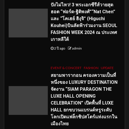
ปังไม่ไหว! 3 พระเอกซีรีส์วายสุด
ฮอต “ฟอร์ด-ฐิติพงศ์”“Nat Chen”
และ “โคเฮย์ ฮิงุจิ” (Higuchi
Kouhei)บินลัดฟ้าร่วมงาน SEOUL
FASHION WEEK 2024 ณ ประเทศ
เกาหลีใต้
2 ปี ago
admin
EVENT & CONCERT
FASHION
UPDATE
สยามพารากอน ครองความเป็นที่
หนึ่งของ LUXURY DESTINATION
จัดงาน “SIAM PARAGON THE
LUXE HALL OPENING
CELEBRATION” เปิดพื้นที่ LUXE
HALL ยกขบวนแบรนด์หรูระดับ
โลกเปิดแฟล็กชิปสโตร์แห่งแรกใน
เมืองไทย