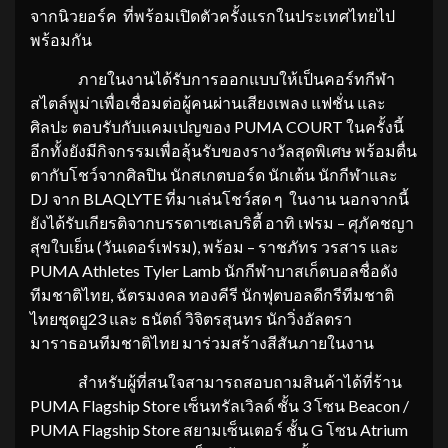
จากนิวยอร์ค ที่พร้อมเปิดตัวครั้งแรกในประเทศไทยไป
พร้อมกัน
ภายในงานได้รับการออกแบบให้เป็นคอร์ทกีฬา
สไตล์พูม่าเพื่อเชื่อมต่อผู้คนผ่านเสียงเพลง แฟชั่น และ
ศิลปะ ตอบรับกับแคมเปญของ PUMA COURT ในครั้งนี้
อีกทั้งยังมีกิจกรรมเพื่อลุ้นรับของรางวัลสุดพิเศษ พร้อมตื่น
ตากับโชว์จากศิลปิน นักสเกตบอร์ด นักเต้น นักกีฬาและ
DJ จาก BLAQLYTE ที่มาเล่นโชว์สด ๆ ในงาน นอกจากนี้
ยังได้รับเกียรติจากบรรดาเซเลบริตี้ อาทิ เฟรม – ศุภัคชญา
สุขใบเย็น (วันเดอร์เฟรม), พร้อม – ราชภัทร วรสาร และ
PUMA Athletes Tyler Lamb นักกีฬาบาสเก็ตบอลชื่อดัง
ทีมชาติไทย, ฉัตรมงคล ทองคีรี นักฟุตบอลดีกรีทีมชาติ
ไทยชุดยู23 และ ธนัตถ์ วิจิตรสุนทร นักวิ่งอัลตรา
มาราธอนทีมชาติไทย มาร่วมสร้างสีสันภายในงาน
สำหรับผู้ที่สนใจสามารถสอบถามสินค้าได้ที่ร้าน
PUMA Flagship Store เซ็นทรัลเวิลด์ ชั้น 3 โซน Beacon /
PUMA Flagship Store สยามเซ็นเตอร์ ชั้น G โซน Atrium