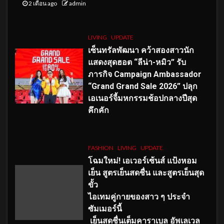
2 เดือน ago
admin
LIVING
UPDATE
เซ็นทรัลพัฒนา คว้าสองสาวนัก
แสดงสุดฮอต “ลีน่า-หมิว” รับ
ภารกิจ Campaign Ambassador
“Grand Grand Sale 2026” ปลุก
เอเนอร์จี้มหกรรมช้อปกลางปีสุด
คึกคัก
FASHION
LIVING
UPDATE
โฉมใหม่
! เอเวอร์เซ้นส์ แป้งหอม
เย็น สูตรเย็นสดชื่น และสูตรเย็นสุด
ขั้ว
ไอเทมคู่กายของสาว ๆ ประจำ
ซัมเมอร์นี้
เย็นสดชื่นเต็มคาราเบล อัพเลเวล