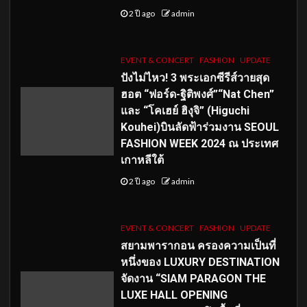
2 ปี ago
admin
EVENT & CONCERT
FASHION
UPDATE
ปังไม่ไหว! 3 พระเอกซีรีส์วายสุด
ฮอต “ฟอร์ด-ฐิติพงศ์”“Nat Chen”
และ “โคเฮย์ ฮิงุจิ” (Higuchi
Kouhei)บินลัดฟ้าร่วมงาน SEOUL
FASHION WEEK 2024 ณ ประเทศ
เกาหลีใต้
2 ปี ago
admin
EVENT & CONCERT
FASHION
UPDATE
สยามพารากอน ครองความเป็นที่
หนึ่งของ LUXURY DESTINATION
จัดงาน “SIAM PARAGON THE
LUXE HALL OPENING