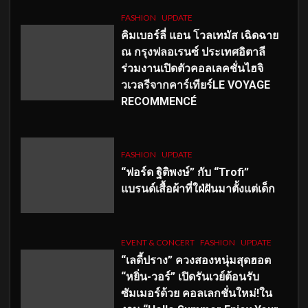
FASHION
UPDATE
คิมเบอร์ลี่ แอน โวลเทมัส เฉิดฉาย
ณ กรุงฟลอเรนซ์ ประเทศอิตาลี
ร่วมงานเปิดตัวคอลเลคชั่นไฮจิ
วเวลรีจากคาร์เทียร์LE VOYAGE
RECOMMENCÉ
FASHION
UPDATE
“ฟอร์ด ฐิติพงษ์” กับ “Trofi”
แบรนด์เสื้อผ้าที่ใฝ่ฝันมาตั้งแต่เด็ก
EVENT & CONCERT
FASHION
UPDATE
“เลดี้ปราง” ควงสองหนุ่มสุดฮอต
“หยิ่น-วอร์” เปิดรันเวย์ต้อนรับ
ซัมเมอร์ด้วย คอลเลกชั่นใหม่!ใน