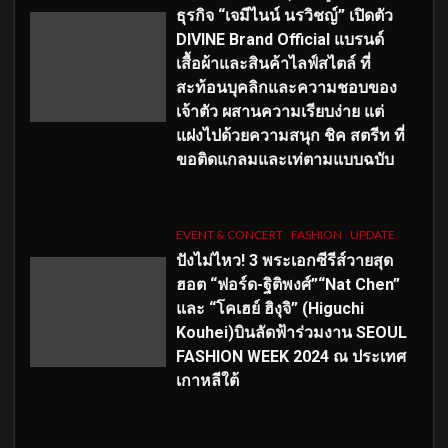
ธุรกิจ “เจมีไนน์ นรวิชญ์” เปิดตัว
DIVINE Brand Official แบรนด์
เสื้อผ้าและสินค้าไลฟ์สไตล์ ที่
สะท้อนบุคลิกและความชอบของ
เจ้าตัว ผสานความเรียบง่าย แต่
แฝงไปด้วยความสนุก ชิค สตรีท ที่
ขอติดแกลมและเท่ตามแบบฉบับ
EVENT & CONCERT
FASHION
UPDATE
ปังไม่ไหว! 3 พระเอกซีรีส์วายสุด
ฮอต “ฟอร์ด-ฐิติพงศ์”“Nat Chen”
และ “โคเฮย์ ฮิงุจิ” (Higuchi
Kouhei)บินลัดฟ้าร่วมงาน SEOUL
FASHION WEEK 2024 ณ ประเทศ
เกาหลีใต้