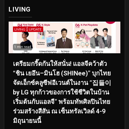
LIVING
LIVING
UPDATE
1 min read
เตรียมกรี๊ดกันให้สนั่น! แอลจีคว้าตัว
“ชิน เยอึน–มินโฮ (SHINee)” บุกไทย
จัดเอ็กซ์คลูซีฟอีเวนต์ในงาน “집들이
by LG ทุกก้าวของการใช้ชีวิตในบ้าน
เริ่มต้นกับแอลจี” พร้อมทัพศิลปินไทย
ร่วมสร้างสีสัน ณ เซ็นทรัลเวิลด์ 4-9
มิถุนายนนี้