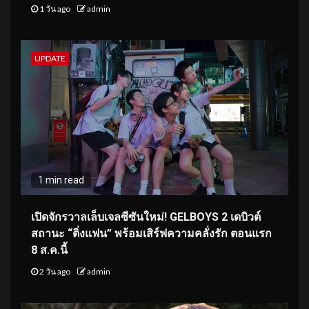
1 วัน ago
admin
UPDATE
1 min read
เปิดจักรวาลเล็บเจลซีซันใหม่! GELBOYS 2 เดบิวต์
สถานะ “ติ่งแฟน” พร้อมเสิร์ฟความคลั่งรัก ตอนแรก
8 ส.ค.นี้
2 วัน ago
admin