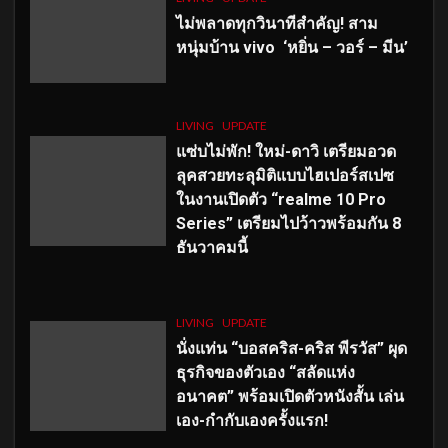
ไม่พลาดทุกวินาทีสำคัญ
! สาม
หนุ่มบ้าน vivo ‘หยิ่น – วอร์ – มีน’
LIVING
UPDATE
แซ่บไม่พัก! ใหม่-ดาวิ เตรียมอวด
ลุคสวยทะลุมิติแบบไฮเปอร์สเปซ
ในงานเปิดตัว “realme 10 Pro
Series” เตรียมไปว้าวพร้อมกัน 8
ธันวาคมนี้
LIVING
UPDATE
นั่งแท่น “บอสคริส-คริส พีรวัส” ผุด
ธุรกิจของตัวเอง “สลัดแห่ง
อนาคต” พร้อมเปิดตัวหนังสั้น เล่น
เอง-กำกับเองครั้งแรก!