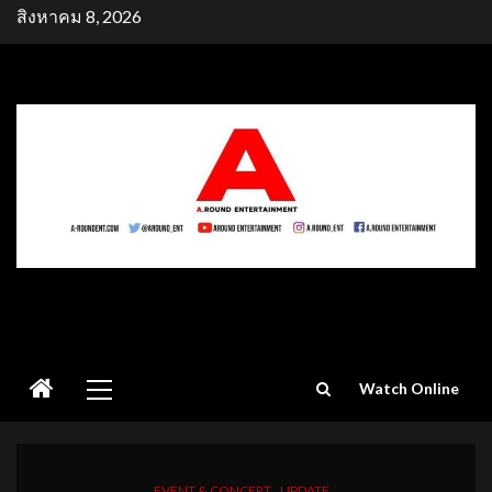
Skip
สิงหาคม 8, 2026
to
content
Primary
Watch Online
Menu
EVENT & CONCERT
UPDATE