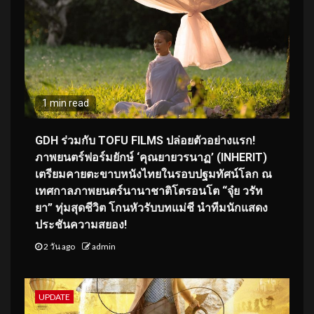
1 min read
GDH ร่วมกับ TOFU FILMS ปล่อยตัวอย่างแรก!
ภาพยนตร์ฟอร์มยักษ์ ‘คุณยายวรนาฏ’ (INHERIT)
เตรียมคายตะขาบหนังไทยในรอบปฐมทัศน์โลก ณ
เทศกาลภาพยนตร์นานาชาติโตรอนโต “จุ๋ย วรัท
ยา” ทุ่มสุดชีวิต โกนหัวรับบทแม่ชี นำทีมนักแสดง
ประชันความสยอง!
2 วัน ago
admin
UPDATE