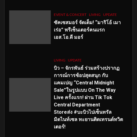
EVENT & CONCERT
LIVING
UPDATE
ซัคเซสมอร์ จัดเต็ม
!
“มาริโอ้ เมา
เร่อ” พรีเซ็นเตอร์คนแรก
เอส
.โอ.ดี มอร์
LIVING
UPDATE
บิว – จักรพันธ์ ร่วมสร้างปรากฏ
การณ์การช้อปสุดสนุก กับ
แคมเปญ “Central Midnight
Sale”ในรูปแบบ On The Way
Live ครั้งแรก! ผ่าน Tik Tok
Central Department
Storeส่ง #บะบิวไปเซ็นทรัล
มิดไนท์เซล ทะยานติดเทรนด์ทวิต
เตอร์!