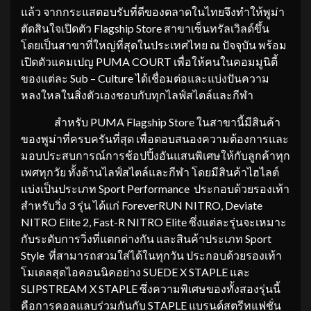
แล้ว จากกระแสตอบรับที่ดีของตลาดในไทยจึงทำให้พูม่า
ตัดสินใจเปิดตัว Flagship Store สาขาเซ็นทรัลเวิลด์ขึ้น
โดยเป็นสาขาที่ใหญ่ที่สุดในประเทศไทย ณ ปัจจุบัน พร้อม
เปิดตัวแคมเปญ PUMA COURT
เพื่อให้คนในคอมมูนิตี้
ของแต่ละ Sub – Culture ได้เชื่อมต่อและแบ่งปันความ
หลงใหลในสิ่งตัวเองชอบกับทุกไลฟ์สไตล์และกีฬา
สำหรับ PUMA Flagship Store ในสาขานี้มีสินค้า
ของพูม่าที่ครบครันที่สุด เพื่อตอบสนองความต้องการและ
มอบประสบการณ์การช้อปปิ้งอันแสนพิเศษให้กับลูกค้าทุก
เพศทุกวัย ทั้งด้านไลฟ์สไตล์และกีฬา โดยมีสินค้าไฮไลต์
แบ่งเป็นประเภท Sport Performance ประกอบด้วยรองเท้า
สำหรับวิ่ง 3 รุ่น ได้แก่ ForeverRUN NITRO, Deviate
NITRO Elite 2, Fast-R NITRO Elite ซึ่งแต่ละรุ่นจะเหมาะ
กับระดับการวิ่งที่แตกต่างกัน และสินค้าประเภท Sport
Style ที่สามารถสวมใส่ได้ในทุกวัน ประกอบด้วยรองเท้า
โมเดลสุดไอคอนนิคอย่าง SUEDE X STAPLE และ
SLIPSTREAM X STAPLE ซึ่งความพิเศษของทั้งสองรุ่นนี้
คือการคอลแลบร่วมกันกับ STAPLE แบรนด์สตรีทแฟชั่น