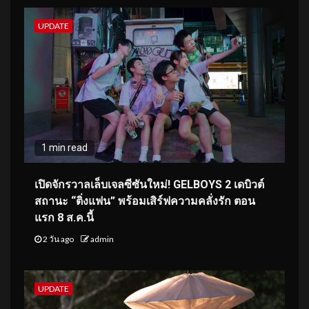
UPDATE
1 min read
เปิดจักรวาลเล็บเจลซีซันใหม่! GELBOYS 2 เดบิวต์
สถานะ “ติ่งแฟน” พร้อมเสิร์ฟความคลั่งรัก ตอน
แรก 8 ส.ค.นี้
2 วัน ago
admin
UPDATE