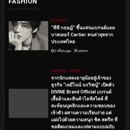
FASHION
FASHION
“พีพี กฤษฏ์” ขึ้นแท่นแบรนด์แอม
บาสเดอร์ Cartier คนล่าสุดจาก
ประเทศไทย
2 เดือน ago
admin
FASHION
UPDATE
จากนักแสดงอายุน้อยสู่เจ้าของ
ธุรกิจ “เจมีไนน์ นรวิชญ์” เปิดตัว
DIVINE Brand Official แบรนด์
เสื้อผ้าและสินค้าไลฟ์สไตล์ ที่
สะท้อนบุคลิกและความชอบของ
เจ้าตัว ผสานความเรียบง่าย แต่
แฝงไปด้วยความสนุก ชิค สตรีท ที่
ขอติดแกลมและเท่ตามแบบฉบับ