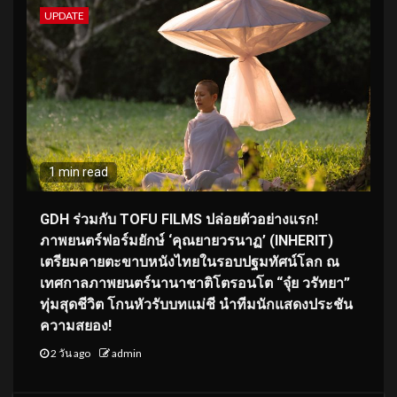
UPDATE
1 min read
GDH ร่วมกับ TOFU FILMS ปล่อยตัวอย่างแรก!
ภาพยนตร์ฟอร์มยักษ์ ‘คุณยายวรนาฏ’ (INHERIT)
เตรียมคายตะขาบหนังไทยในรอบปฐมทัศน์โลก ณ
เทศกาลภาพยนตร์นานาชาติโตรอนโต “จุ๋ย วรัทยา”
ทุ่มสุดชีวิต โกนหัวรับบทแม่ชี นำทีมนักแสดงประชัน
ความสยอง!
2 วัน ago
admin