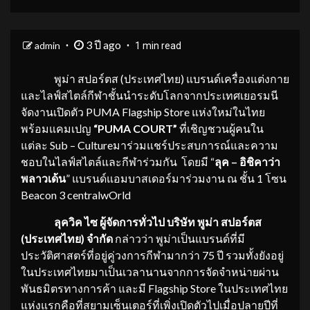
3 ปี ago
admin
1 min read
พูม่า สปอร์ตส (ประเทศไทย) แบรนด์เครื่องแต่งกาย
และไลฟ์สไตล์กีฬาชั้นนำระดับโลกจากประเทศเยอรมนี
จัดงานเปิดตัว PUMA Flagship Store แห่งใหม่ในไทย
พร้อมแคมเปญ
“PUMA COURT”
ที่เชิญชวนผู้คนใน
แต่ละ Sub – Cultureมาร่วมแชร์ประสบการณ์และความ
ชอบในไลฟ์สไตล์และกีฬาร่วมกัน โดยมี “
ลุค – อิชิคาว่า
พลาวเด้น
” แบรนด์แอมบาสเดอร์มาร่วมงาน ณ ชั้น 1 โซน
Beacon 3 centralwOrld
ลุควิค ไซ ผู้จัดการทั่วไป บริษัท พูม่า สปอร์ตส
(ประเทศไทย) จำกัด
กล่าวว่า พูม่าเป็นแบรนด์ที่มี
ประวัติศาสตร์ที่อยู่คู่วงการกีฬามากว่า 75 ปี รวมทั้งยังอยู่
ในประเทศไทยมาเป็นเวลานานจากการจัดจำหน่ายผ่าน
พันธมิตรทางการค้า และมี Flagship Store ในประเทศไทย
แห่งแรกคือที่สยามเซ็นเตอร์ที่เพิ่งเปิดตัวไปเมื่อปลายปีที่