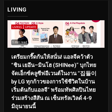
LIVING
LIVING
UPDATE
1 min read
เตรียมกรี๊ดกันให้สนั่น! แอลจีคว้าตัว
“ชิน เยอึน–มินโฮ (SHINee)” บุกไทย
จัดเอ็กซ์คลูซีฟอีเวนต์ในงาน “집들이
by LG ทุกก้าวของการใช้ชีวิตในบ้าน
เริ่มต้นกับแอลจี” พร้อมทัพศิลปินไทย
ร่วมสร้างสีสัน ณ เซ็นทรัลเวิลด์ 4-9
มิถุนายนนี้