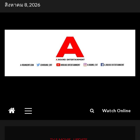
Skip
สิงหาคม 8, 2026
to
content
Primary
Watch Online
Menu
TV & MOVIE
UPDATE