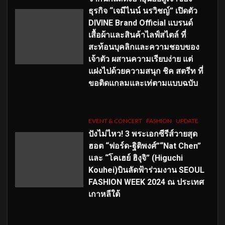
ธุรกิจ “เจมีไนน์ นรวิชญ์” เปิดตัว
DIVINE Brand Official แบรนด์
เสื้อผ้าและสินค้าไลฟ์สไตล์ ที่
สะท้อนบุคลิกและความชอบของ
เจ้าตัว ผสานความเรียบง่าย แต่
แฝงไปด้วยความสนุก ชิค สตรีท ที่
ขอติดแกลมและเท่ตามแบบฉบับ
EVENT & CONCERT
FASHION
UPDATE
ปังไม่ไหว! 3 พระเอกซีรีส์วายสุด
ฮอต “ฟอร์ด-ฐิติพงศ์”“Nat Chen”
และ “โคเฮย์ ฮิงุจิ” (Higuchi
Kouhei)บินลัดฟ้าร่วมงาน SEOUL
FASHION WEEK 2024 ณ ประเทศ
เกาหลีใต้