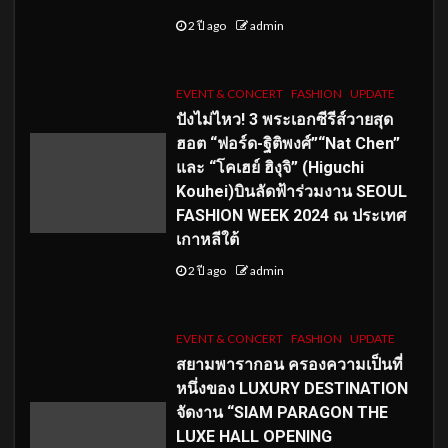
2 ปี ago
admin
EVENT & CONCERT
FASHION
UPDATE
ปังไม่ไหว! 3 พระเอกซีรีส์วายสุด
ฮอต “ฟอร์ด-ฐิติพงศ์”“Nat Chen”
และ “โคเฮย์ ฮิงุจิ” (Higuchi
Kouhei)บินลัดฟ้าร่วมงาน SEOUL
FASHION WEEK 2024 ณ ประเทศ
เกาหลีใต้
2 ปี ago
admin
EVENT & CONCERT
FASHION
UPDATE
สยามพารากอน ครองความเป็นที่
หนึ่งของ LUXURY DESTINATION
จัดงาน “SIAM PARAGON THE
LUXE HALL OPENING