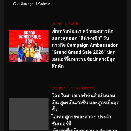
2 เดือน ago
admin
LIVING
UPDATE
เซ็นทรัลพัฒนา คว้าสองสาวนัก
แสดงสุดฮอต “ลีน่า-หมิว” รับ
ภารกิจ Campaign Ambassador
“Grand Grand Sale 2026” ปลุก
เอเนอร์จี้มหกรรมช้อปกลางปีสุด
คึกคัก
FASHION
LIVING
UPDATE
โฉมใหม่
! เอเวอร์เซ้นส์ แป้งหอม
เย็น สูตรเย็นสดชื่น และสูตรเย็นสุด
ขั้ว
ไอเทมคู่กายของสาว ๆ ประจำ
ซัมเมอร์นี้
เย็นสดชื่นเต็มคาราเบล อัพเลเวล