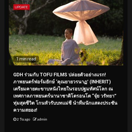
UPDATE
1 min read
GDH ร่วมกับ TOFU FILMS ปล่อยตัวอย่างแรก!
ภาพยนตร์ฟอร์มยักษ์ ‘คุณยายวรนาฏ’ (INHERIT)
เตรียมคายตะขาบหนังไทยในรอบปฐมทัศน์โลก ณ
เทศกาลภาพยนตร์นานาชาติโตรอนโต “จุ๋ย วรัทยา”
ทุ่มสุดชีวิต โกนหัวรับบทแม่ชี นำทีมนักแสดงประชัน
ความสยอง!
2 วัน ago
admin