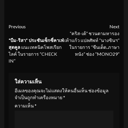
Continue
Previous
Next
“คริส-เต้” ชวนตามหารอง
Reading
“บีม-ริสา” ประชันเซ็กซี่คาเฟ่
เท้าแก้ว แปลศัพท์ “นางซินฯ”
สุดคูล
แนะเทคนิคโพสเรียก
ในรายการ “ซีนเด็ด..ภาษา
ไลค์ ในรายการ “CHECK
หนัง” ช่อง “MONO29”
IN”
ใส่ความเห็น
อีเมลของคุณจะไม่แสดงให้คนอื่นเห็น
ช่องข้อมูล
จำเป็นถูกทำเครื่องหมาย
*
ความเห็น
*