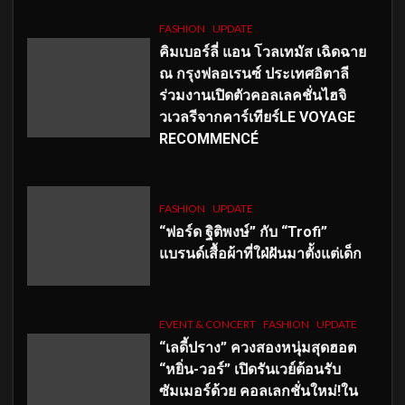
FASHION
UPDATE
คิมเบอร์ลี่ แอน โวลเทมัส เฉิดฉาย
ณ กรุงฟลอเรนซ์ ประเทศอิตาลี
ร่วมงานเปิดตัวคอลเลคชั่นไฮจิ
วเวลรีจากคาร์เทียร์LE VOYAGE
RECOMMENCÉ
FASHION
UPDATE
“ฟอร์ด ฐิติพงษ์” กับ “Trofi”
แบรนด์เสื้อผ้าที่ใฝ่ฝันมาตั้งแต่เด็ก
EVENT & CONCERT
FASHION
UPDATE
“เลดี้ปราง” ควงสองหนุ่มสุดฮอต
“หยิ่น-วอร์” เปิดรันเวย์ต้อนรับ
ซัมเมอร์ด้วย คอลเลกชั่นใหม่!ใน