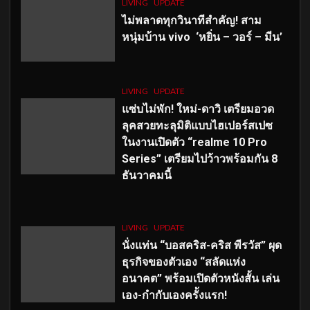
LIVING
UPDATE
ไม่พลาดทุกวินาทีสำคัญ
! สาม
หนุ่มบ้าน vivo ‘หยิ่น – วอร์ – มีน’
LIVING
UPDATE
แซ่บไม่พัก! ใหม่-ดาวิ เตรียมอวด
ลุคสวยทะลุมิติแบบไฮเปอร์สเปซ
ในงานเปิดตัว “realme 10 Pro
Series” เตรียมไปว้าวพร้อมกัน 8
ธันวาคมนี้
LIVING
UPDATE
นั่งแท่น “บอสคริส-คริส พีรวัส” ผุด
ธุรกิจของตัวเอง “สลัดแห่ง
อนาคต” พร้อมเปิดตัวหนังสั้น เล่น
เอง-กำกับเองครั้งแรก!