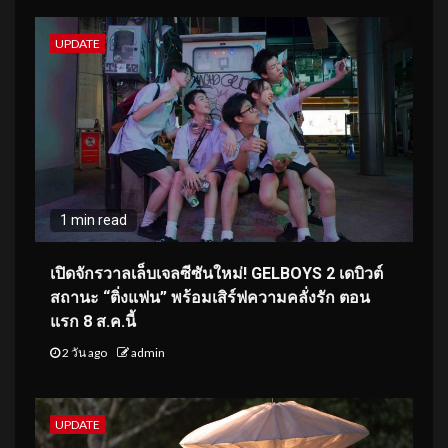
UPDATE
1 min read
เปิดจักรวาลเล็บเจลซีซันใหม่! GELBOYS 2 เดบิวต์
สถานะ “ติ่งแฟน” พร้อมเสิร์ฟความคลั่งรัก ตอน
แรก 8 ส.ค.นี้
2 วัน ago
admin
UPDATE