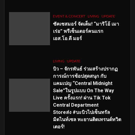
EVENT & CONCERT
LIVING
UPDATE
ซัคเซสมอร์ จัดเต็ม
!
“มาริโอ้ เมา
เร่อ” พรีเซ็นเตอร์คนแรก
เอส
.โอ.ดี มอร์
LIVING
UPDATE
บิว – จักรพันธ์ ร่วมสร้างปรากฏ
การณ์การช้อปสุดสนุก กับ
แคมเปญ “Central Midnight
Sale”ในรูปแบบ On The Way
Live ครั้งแรก! ผ่าน Tik Tok
Central Department
Storeส่ง #บะบิวไปเซ็นทรัล
มิดไนท์เซล ทะยานติดเทรนด์ทวิต
เตอร์!