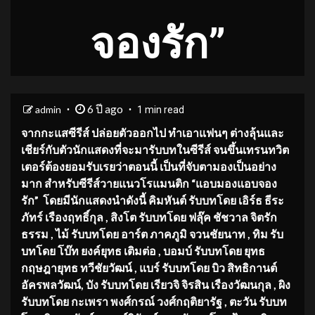
จองรัก”
6 ปี ago
admin
1 min read
จากกะแสซีรี
ส์
ปล่อยตัวออกไป ทำเอา
แฟนๆ
ต่างลุ้นและ
เชียร์
กับตัวนักแสดงที่จะมารับบทในซีรีส์
จนขึ้นเทรนทวิต
เตอร์
ต้องยอมรับ
เรย
ว่าตอนนี้
เป็นที่จับตามองเป็นอย่าง
มาก
สำหรับซีรีส์
วาย
แนวโรแมนติก
“
แอบมองแอบจอง
รัก
”
โดย
มี
นักแสดง
นำดังนี้
คิมหันต์ รับบทโดย
เอิร์ธ ธีระ
ภัทร์ เรืองฤทธิ์กุล
,
สิงโต รับบทโดย
ฟลุ๊ค ชัชวาล จิตรัก
ธรรม
,
ไม้ รับบทโดย
อาร์ต ภาคภูมิ จวนชัยนาท
,
ทิม รับ
บทโดย
โบ๊ท ยงค์ยุทธ เติมต่อ
,
บอมบ์ รับบทโดย
ยุทธ
กฤษฎายุทธ ทวีชัยวัฒน์
,
แบร์ รับบทโดย
บิว สิทธิกานต์
อัครพลวัฒน์
,
บัง รับบทโดย
เรียวจิ จิรสิน เรืองวัฒนกุล
,
ผิง
รับบทโดย
กะเพรา พงศ์กรณ์ วงศ์กฤติยารัฐ
,
ตะวัน รับบท