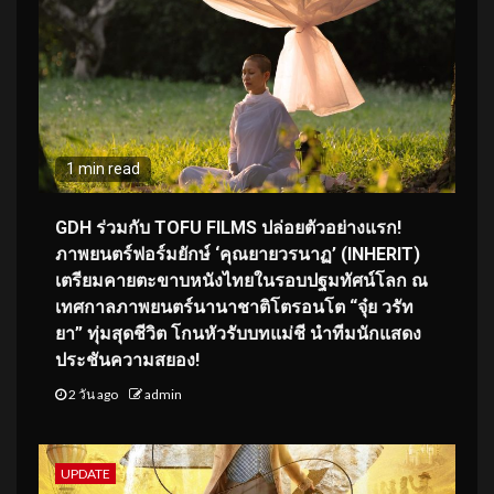
1 min read
GDH ร่วมกับ TOFU FILMS ปล่อยตัวอย่างแรก!
ภาพยนตร์ฟอร์มยักษ์ ‘คุณยายวรนาฏ’ (INHERIT)
เตรียมคายตะขาบหนังไทยในรอบปฐมทัศน์โลก ณ
เทศกาลภาพยนตร์นานาชาติโตรอนโต “จุ๋ย วรัท
ยา” ทุ่มสุดชีวิต โกนหัวรับบทแม่ชี นำทีมนักแสดง
ประชันความสยอง!
2 วัน ago
admin
UPDATE