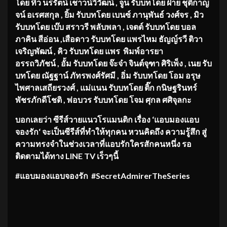
โดย
ทิว นรรัตน์ เชาวน์วิวัฒน์
,
จูน รับบทโดย
ฝ้าย ชุติกาญ
จน์ อเรศสกุล
,
ยิ้ม รับบทโดย
เบนซ์ ภานุพันธ์ วงศ์จร
,
มิว
รับบทโดย
เบ๊บ
สราวรี พลับพลา
,
เจตต์ รับบทโดย บอล
ภาคิน สีอ่อน
,
เสือดาว รับบทโดย
แพรไหม ธัญญ์รวี ติวา
เจริญพัฒน์
,
คิว รับบทโดย
แพร พิมพ์อารยา
อรรถวิภัชน์
,
อั้ม รับบทโดย
จ๊ะจ๋า
จินต์จุฑา ศิริเพ็ง
,
เนย รับ
บทโดย
ณัฐฐาน์ ภัทรพงศ์รัศมี
,
อิ่ม รับบทโดย
โอม อรุษ
ไพศาลเสถียรวงศ์
,
แม่แนน รับบทโดย
ติ๊ก กนิษฐรินทร์
พัชรภักดีโชติ
,
พ่อ
บวร รับบทโดย
โจม ศุกล ศศิจุลกะ
บอกเลยว่า ซีรีส์
วาย
แนวโรแมนติก
เรื่อง
‘
แอบมองแอบ
จองรัก
‘
จะเป็นซีรีส์ที่ทำให้ทุกคน หวนคิดถึง ความรู้สึก สู่
ความทรงจำในช่วงเวลาที่แอบรักใครสักคนหนึ่ง รอ
ติดตามได้ทาง
LINE TV
เร็วๆนี้
#แอบมองแอบจองรัก #SecretAdmirerTheSeries