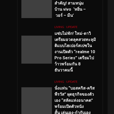
สำคัญ
! สามหนุ่ม
บ้าน vivo ‘หยิ่น –
วอร์ – มีน’
LIVING
UPDATE
แซ่บไม่พัก! ใหม่-ดาวิ
เตรียมอวดลุคสวยทะลุมิ
ติแบบไฮเปอร์สเปซใน
งานเปิดตัว “realme 10
Pro Series” เตรียมไป
ว้าวพร้อมกัน 8
ธันวาคมนี้
LIVING
UPDATE
นั่งแท่น “บอสคริส-คริส
พีรวัส” ผุดธุรกิจของตัว
เอง “สลัดแห่งอนาคต”
พร้อมเปิดตัวหนัง
สั้น เล่นเอง-กำกับเอง