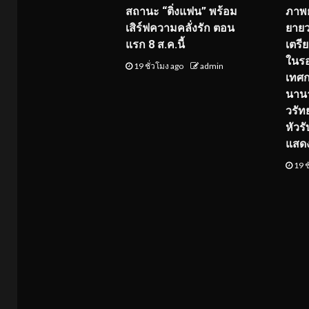
สถานะ “ติ่งแฟน” พร้อม
ภาพย
เสิร์ฟความคลั่งรัก ตอน
ยายว
แรก 8 ส.ค.นี้
เตร
ในร
19 ชั่วโมง ago
admin
เทศ
นานา
วรัทย
หัวร
แสด
19 ช