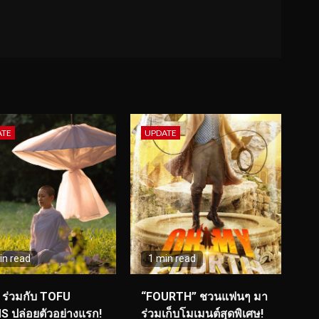
ATE
UPDATE
in read
1 min read
ร่วมกับ TOFU
“FOURTH” ชวนแฟนๆ มา
S ปล่อยตัวอย่างแรก!
ร่วมเก็บโมเมนต์สุดพิเศษ!