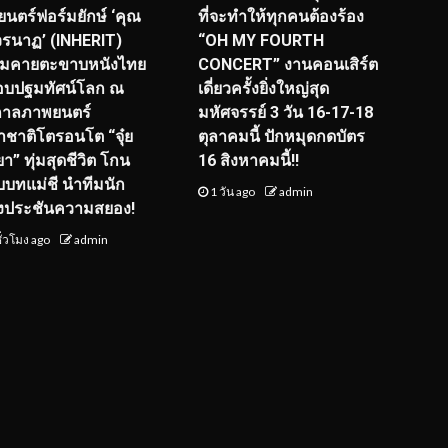
นตร์ฟอร์มยักษ์ ‘คุณ
ที่จะทำให้ทุกคนต้องร้อง
รนาฏ’ (INHERIT)
“OH MY FOURTH
ียมคายตะขาบหนังไทย
CONCERT” งานคอนเสิร์ต
อบปฐมทัศน์โลก ณ
เดี่ยวครั้งยิ่งใหญ่สุด
กาลภาพยนตร์
มหัศจรรย์ 3 วัน 16-17-18
ชาติโตรอนโต “จุ๋ย
ตุลาคมนี้ ปักหมุดกดบัตร
า” ทุ่มสุดชีวิต โกน
16 สิงหาคมนี้!!
ับบทแม่ชี นำทีมนัก
1 วัน ago
admin
งประชันความสยอง!
ั่วโมง ago
admin