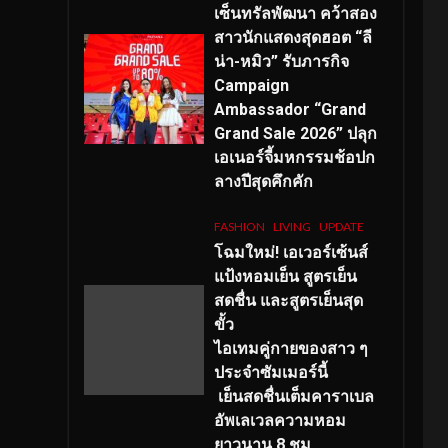
เซ็นทรัลพัฒนา คว้าสอง
สาวนักแสดงสุดฮอต “ลี
น่า-หมิว” รับภารกิจ
Campaign
Ambassador “Grand
Grand Sale 2026” ปลุก
เอเนอร์จี้มหกรรมช้อปก
ลางปีสุดคึกคัก
FASHION
LIVING
UPDATE
โฉมใหม่
! เอเวอร์เซ้นส์
แป้งหอมเย็น สูตรเย็น
สดชื่น และสูตรเย็นสุด
ขั้ว
ไอเทมคู่กายของสาว ๆ
ประจำซัมเมอร์นี้
เย็นสดชื่นเต็มคาราเบล
อัพเลเวลความหอม
ยาวนาน
8
ชม.