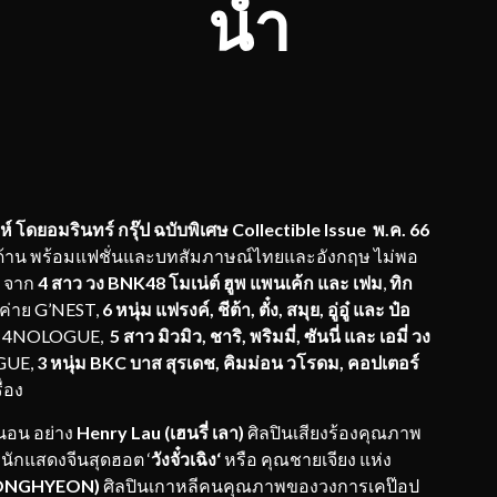
นำ
ห์ โดยอมรินทร์ กรุ๊ป ฉบับพิเศษ
Collectible Issue พ.ค. 66
 ด้าน พร้อมแฟชั่นและบทสัมภาษณ์ไทยและอังกฤษ ไม่พอ
ษ จาก
4 สาว วง
BNK
48 โมเน่ต์ ฮูพ แพนเค้ก และ เฟม
,
ทิก
ค่าย G’NEST,
6 หนุ่ม
แฟรงค์
,
ชีต้า
,
ตั๋ง
,
สมุย
,
อู่อู๋ และ ป๋อ
ห่ง 4NOLOGUE,
5 สาว มิวมิว
,
ชาริ
,
พริมมี่
,
ซันนี่ และ เอมี่ วง
OGUE,
3 หนุ่ม
BKC
บาส สุรเดช
,
คิมม่อน วโรดม
,
คอปเตอร์
่อง
นอน อย่าง
Henry Lau (
เฮนรี่ เลา)
ศิลปินเสียงร้องคุณภาพ
ักแสดงจีนสุดฮอต ‘
วังจั๋วเฉิง
‘
หรือ คุณชายเจียง แห่ง
ONGHYEON)
ศิลปินเกาหลีคนคุณภาพของวงการเคป๊อป