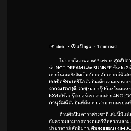
3 ปี ago
admin
1 min read
ไม่จองถึงว่าพลาด!!! เพราะ
สุดสัปดา
นำ
NCT DREAM
และ
SUNNEE
ขึ้นปก 2
ภายในเล่มยังจัดเต็มกับบทสัมภาษณ์พิเศ
เกอร์ อชิระ เทริโอ
ศิลปินเดี่ยวคนแรกของ
จากวง
DVI (
ดี-วาย)
บอยกรุ๊ปน้องใหม่แ
bXd
เกิร์ลกรุ๊ปเบอร์แรกจากค่าย 4NOL
ภานุวัฒน์
ศิลปินที่มีความสามารถครบเครื
ด้านศิลปิน ดาราต่างชาติ เล่มนี้มีแน่
กับความสามารถทางดนตรีที่หลากหลาย, น
ปรมาจารย์ ลัทธิมาร,
คิมจงฮยอน (
KIM J