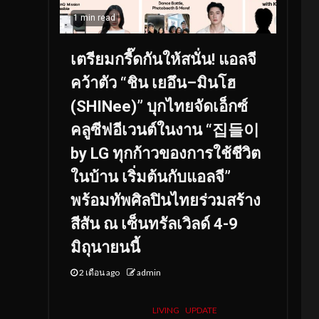
1 min read
เตรียมกรี๊ดกันให้สนั่น! แอลจี
คว้าตัว “ชิน เยอึน–มินโฮ
(SHINee)” บุกไทยจัดเอ็กซ์
คลูซีฟอีเวนต์ในงาน “집들이
by LG ทุกก้าวของการใช้ชีวิต
ในบ้าน เริ่มต้นกับแอลจี”
พร้อมทัพศิลปินไทยร่วมสร้าง
สีสัน ณ เซ็นทรัลเวิลด์ 4-9
มิถุนายนนี้
2 เดือน ago
admin
LIVING
UPDATE