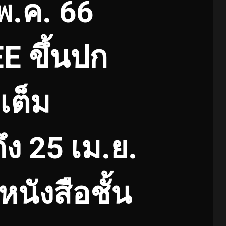
 พ.ค. 66
 ขึ้นปก
เต็ม
ถึง 25 เม.ย.
นังสือชั้น