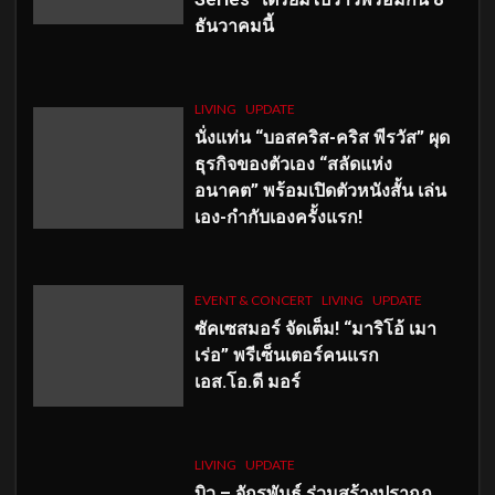
ธันวาคมนี้
LIVING
UPDATE
นั่งแท่น “บอสคริส-คริส พีรวัส” ผุด
ธุรกิจของตัวเอง “สลัดแห่ง
อนาคต” พร้อมเปิดตัวหนังสั้น เล่น
เอง-กำกับเองครั้งแรก!
EVENT & CONCERT
LIVING
UPDATE
ซัคเซสมอร์ จัดเต็ม
!
“มาริโอ้ เมา
เร่อ” พรีเซ็นเตอร์คนแรก
เอส
.โอ.ดี มอร์
LIVING
UPDATE
บิว – จักรพันธ์ ร่วมสร้างปรากฏ