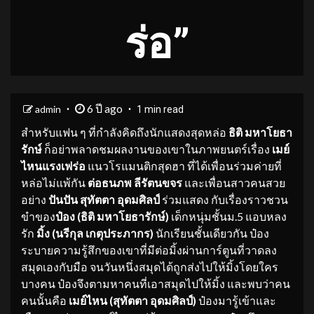
ร่อ”
6 ปี ago
admin
1 min read
สำหรับแฟน ๆ ที่กำลังคิดถึงนักแสดงสุดหล่อ
ธิติ มหาโยธา
รักษ์
ก็อย่าพลาดชมผลงานของเขาในภาพยนตร์เรื่อง
เมย์
ไหนแรงเฟร่อ
แนวโรแมนติกสุดฮา ที่ได้เพื่อนร่วมค่ายที่
หล่อไม่แพ้กัน
ต่อธนภพ ลีรัตนขจร
และเพื่อนสาวคนสวย
อย่าง
ปันปัน
สุทัตตา อุดมศิลป์
ร่วมแสดง กับเรื่องราวชวน
ขำของ
ป๋อง (ธิติ มหาโยธารักษ์)
เด็กหนุ่มชั้นม.5 แอบหลง
รัก
มิ้ง (นรีกุล เกตุประภากร)
นักเรียนชั้นเดียวกัน ป๋อง
ระบายความรู้สึกของเขาที่มีต่อมิ้งผ่านการ์ตูนที่วาดลง
สมุดเองกับมือ จนวันหนึ่งสมุดได้ถูกส่งไปให้มิ้งโดยใคร
บางคน ป๋องจึงตามหาคนที่เอาสมุดไปให้มิ้ง และพบว่าคน
คนนั้นคือ
เมย์ไหน (สุทัตตา อุดมศิลป์)
ป๋องมารู้เข้าและ