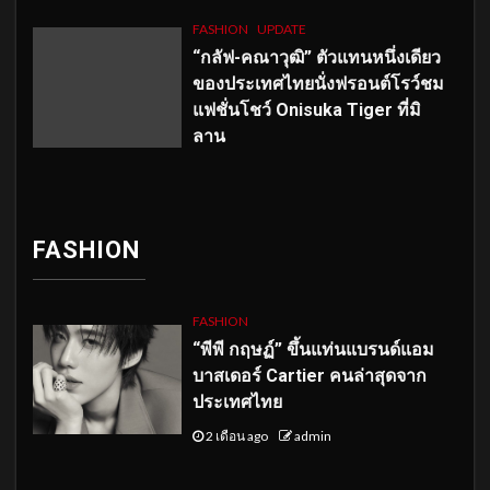
FASHION
UPDATE
“กลัฟ-คณาวุฒิ” ตัวแทนหนึ่งเดียว
ของประเทศไทยนั่งฟรอนต์โรว์ชม
แฟชั่นโชว์ Onisuka Tiger ที่มิ
ลาน
FASHION
FASHION
“พีพี กฤษฏ์” ขึ้นแท่นแบรนด์แอม
บาสเดอร์ Cartier คนล่าสุดจาก
ประเทศไทย
2 เดือน ago
admin