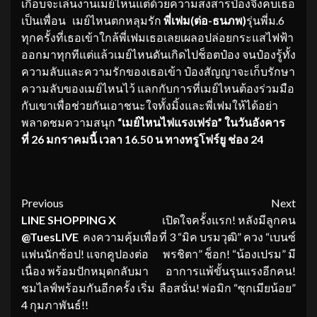
เกือบจะเล่นงานเมย์ไหนแต่ด้วยความสงสารป๋องจึงคบเธอ
เป็นเพื่อน เมย์ไหนตกหลุมรัก
พี่เฟม(ต่อ-ธนภพ)
รุ่นพี่ม.6
ทุกครั้งที่เธอเข้าใกล้พี่เฟมเธอเลยเผลอปล่อยกระแสไฟฟ้า
ออกมาทุกทีแต่แล้วเมย์ไหนดันเกิดไปช็อตป๋อง จนป๋องรู้ทั้ง
ความลับและความรักของเธอเข้า ป๋องสัญญาจะเก็บรักษา
ความลับของเมย์ไหนไว้ แลกกับการที่เมย์ไหนต้องร่วมมือ
กับเขาเพื่อช่วยกันเอาชนะใจทั้งมิ้งและพี่เฟมให้ได้อย่า
พลาดชมความสนุก
“เมย์ไหนไฟแรงเฟร่อ” ในวันอังคาร
ที่ 26 มกราคมนี้ เวลา 16.50 น ทางทรูโฟร์ยู ช่อง 24
Continue
Previous
Next
LINE SHOPPING X
เปิดใจครั้งแรก! หลังมีลูกคน
Reading
@TuesLIVE
คงความคุ้มเพื่อ
ที่ 3 “มิค บรมวุฒิ” ควง “เบนซ์
แฟนนักช้อป! แจกคูปองต่อ
พรชิตา” ช็อก! “น้องเปรม” มี
เนื่อง พร้อมปักหมุดกลับมา
อาการแพ้ขั้นรุนแรงอีกคน!
ชมไลฟ์พร้อมกันอีกครั้ง เริ่ม
ลือสนั่น! พ่อมิก “ซุกเมียน้อย”
4 กุมภาพันธ์!!