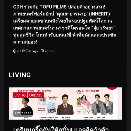
GDH ร่วมกับ TOFU FILMS ปล่อยตัวอย่างแรก!
ภาพยนตร์ฟอร์มยักษ์ ‘คุณยายวรนาฏ’ (INHERIT)
เตรียมคายตะขาบหนังไทยในรอบปฐมทัศน์โลก ณ
เทศกาลภาพยนตร์นานาชาติโตรอนโต “จุ๋ย วรัทยา”
ทุ่มสุดชีวิต โกนหัวรับบทแม่ชี นำทีมนักแสดงประชัน
ความสยอง!
23 ชั่วโมง ago
admin
LIVING
LIVING
UPDATE
1 min read
เตรียมกรี๊ดกันให้สนั่น! แอลจีคว้าตัว