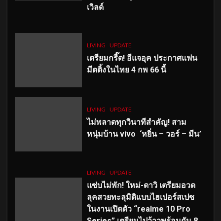
เวิลด์
LIVING
UPDATE
เตรียมกรี๊ด! อีแจอุค ประกาศแฟน
มีตติ้งในไทย 4 กพ 66 นี้
LIVING
UPDATE
ไม่พลาดทุกวินาทีสำคัญ
! สาม
หนุ่มบ้าน vivo ‘หยิ่น – วอร์ – มีน’
LIVING
UPDATE
แซ่บไม่พัก! ใหม่-ดาวิ เตรียมอวด
ลุคสวยทะลุมิติแบบไฮเปอร์สเปซ
ในงานเปิดตัว “realme 10 Pro
Series” เตรียมไปว้าวพร้อมกัน 8