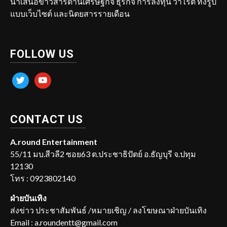
นำเสนอข่าวสารด้านเศรษฐกิจ ธุรกิจ การลงทุน วาไรตี้ ทั้งรูป
แบบเว็บไซต์ และนิตยสารรายเดือน
FOLLOW US
twitter
youtube
CONTACT US
A.round Entertainment
55/11 มบ.สีวลี2 ซอย63 ต.ประชาธิปัตย์ อ.ธัญบุรี จ.ปทุม
12130
โทร : 0923802140
ฝ่ายบันเทิง
ส่งข่าว ประชาสัมพันธ์ /หมายเชิญ / ลงโฆษณาฝ่ายบันเทิง
Email : a.roundentt@gmail.com