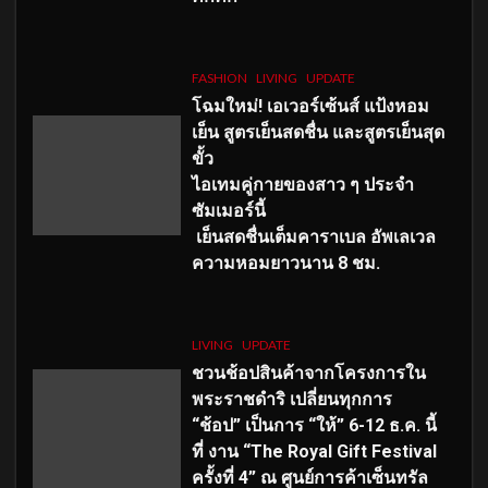
FASHION
LIVING
UPDATE
โฉมใหม่
! เอเวอร์เซ้นส์ แป้งหอม
เย็น สูตรเย็นสดชื่น และสูตรเย็นสุด
ขั้ว
ไอเทมคู่กายของสาว ๆ ประจำ
ซัมเมอร์นี้
เย็นสดชื่นเต็มคาราเบล อัพเลเวล
ความหอมยาวนาน
8
ชม.
LIVING
UPDATE
ชวนช้อปสินค้าจากโครงการใน
พระราชดำริ เปลี่ยนทุกการ
“ช้อป” เป็นการ “ให้” 6-12 ธ.ค. นี้
ที่ งาน “The Royal Gift Festival
ครั้งที่ 4” ณ ศูนย์การค้าเซ็นทรัล