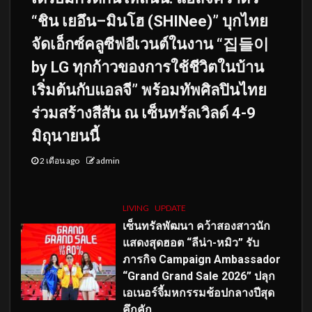
“ชิน เยอึน–มินโฮ (SHINee)” บุกไทย
จัดเอ็กซ์คลูซีฟอีเวนต์ในงาน “집들이
by LG ทุกก้าวของการใช้ชีวิตในบ้าน
เริ่มต้นกับแอลจี” พร้อมทัพศิลปินไทย
ร่วมสร้างสีสัน ณ เซ็นทรัลเวิลด์ 4-9
มิถุนายนนี้
2 เดือน ago
admin
LIVING
UPDATE
เซ็นทรัลพัฒนา คว้าสองสาวนัก
แสดงสุดฮอต “ลีน่า-หมิว” รับ
ภารกิจ Campaign Ambassador
“Grand Grand Sale 2026” ปลุก
เอเนอร์จี้มหกรรมช้อปกลางปีสุด
คึกคัก