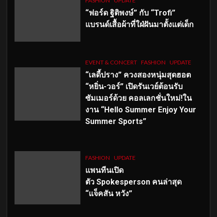
FASHION
UPDATE
“ฟอร์ด ฐิติพงษ์” กับ “Trofi”
แบรนด์เสื้อผ้าที่ใฝ่ฝันมาตั้งแต่เด็ก
EVENT & CONCERT
FASHION
UPDATE
“เลดี้ปราง” ควงสองหนุ่มสุดฮอต
“หยิ่น-วอร์” เปิดรันเวย์ต้อนรับ
ซัมเมอร์ด้วย คอลเลกชั่นใหม่!ใน
งาน “Hello Summer Enjoy Your
Summer Sports”
FASHION
UPDATE
แพนทีนเปิด
ตัว
Spokesperson คนล่าสุด
“แจ็คสัน หวัง”