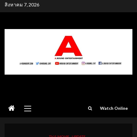
Skip
สิงหาคม 7, 2026
to
content
Primary
Watch Online
Menu
TV & MOVIE
UPDATE