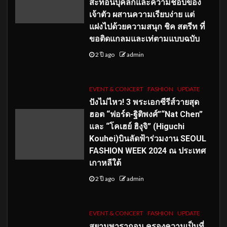
สะท้อนบุคลิกและความชอบของ
เจ้าตัว ผสานความเรียบง่าย แต่
แฝงไปด้วยความสนุก ชิค สตรีท ที่
ขอติดแกลมและเท่ตามแบบฉบับ
2 ปี ago
admin
EVENT & CONCERT
FASHION
UPDATE
ปังไม่ไหว! 3 พระเอกซีรีส์วายสุด
ฮอต “ฟอร์ด-ฐิติพงศ์”“Nat Chen”
และ “โคเฮย์ ฮิงุจิ” (Higuchi
Kouhei)บินลัดฟ้าร่วมงาน SEOUL
FASHION WEEK 2024 ณ ประเทศ
เกาหลีใต้
2 ปี ago
admin
EVENT & CONCERT
FASHION
UPDATE
สยามพารากอน ครองความเป็นที่