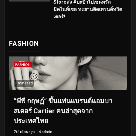
Storeส่ง #บะบิวไปเซ็นทรัล
มิดไนท์เซล ทะยานติดเทรนด์ทวิต
เตอร์!
FASHION
FASHION
1 min read
“พีพี กฤษฏ์” ขึ้นแท่นแบรนด์แอมบา
สเดอร์ Cartier คนล่าสุดจาก
ประเทศไทย
2 เดือน ago
admin