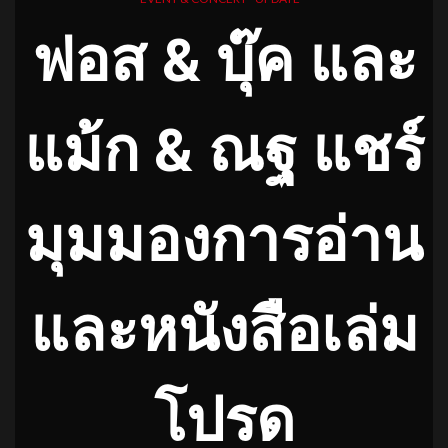
ฟอส & บุ๊ค และ
แม้ก & ณฐ แชร์
มุมมองการอ่าน
และหนังสือเล่ม
โปรด