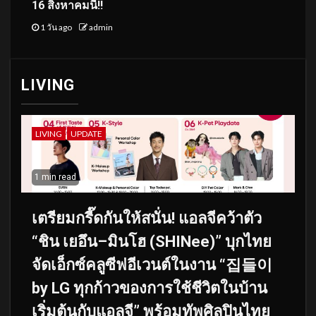
16 สิงหาคมนี้!!
1 วัน ago
admin
LIVING
LIVING
UPDATE
1 min read
เตรียมกรี๊ดกันให้สนั่น! แอลจีคว้าตัว
“ชิน เยอึน–มินโฮ (SHINee)” บุกไทย
จัดเอ็กซ์คลูซีฟอีเวนต์ในงาน “집들이
by LG ทุกก้าวของการใช้ชีวิตในบ้าน
เริ่มต้นกับแอลจี” พร้อมทัพศิลปินไทย