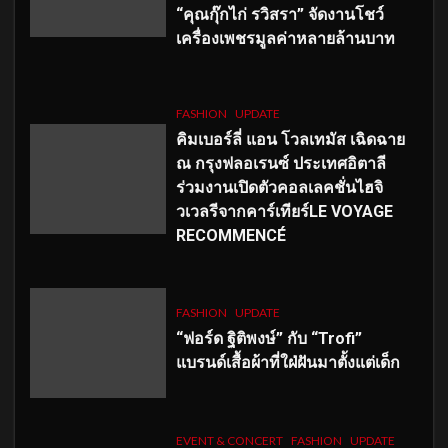
“คุณกุ๊กไก่ รวิสรา” จัดงานโชว์
เครื่องเพชรมูลค่าหลายล้านบาท
FASHION
UPDATE
คิมเบอร์ลี่ แอน โวลเทมัส เฉิดฉาย
ณ กรุงฟลอเรนซ์ ประเทศอิตาลี
ร่วมงานเปิดตัวคอลเลคชั่นไฮจิ
วเวลรีจากคาร์เทียร์LE VOYAGE
RECOMMENCÉ
FASHION
UPDATE
“ฟอร์ด ฐิติพงษ์” กับ “Trofi”
แบรนด์เสื้อผ้าที่ใฝ่ฝันมาตั้งแต่เด็ก
EVENT & CONCERT
FASHION
UPDATE