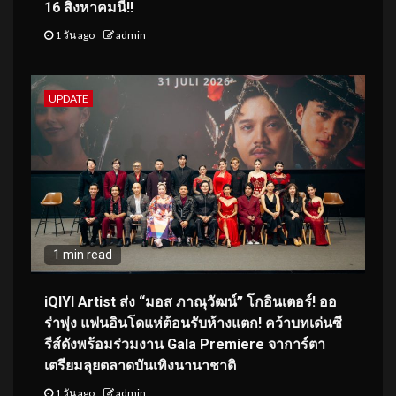
16 สิงหาคมนี้!!
1 วัน ago
admin
UPDATE
1 min read
iQIYI Artist ส่ง “มอส ภาณุวัฒน์” โกอินเตอร์! ออ
ร่าพุ่ง แฟนอินโดแห่ต้อนรับห้างแตก! คว้าบทเด่นซี
รีส์ดังพร้อมร่วมงาน Gala Premiere จาการ์ตา
เตรียมลุยตลาดบันเทิงนานาชาติ
1 วัน ago
admin