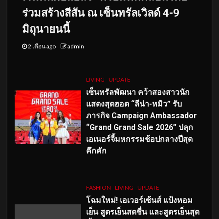
ร่วมสร้างสีสัน ณ เซ็นทรัลเวิลด์ 4-9
มิถุนายนนี้
2 เดือน ago
admin
LIVING
UPDATE
เซ็นทรัลพัฒนา คว้าสองสาวนัก
แสดงสุดฮอต “ลีน่า-หมิว” รับ
ภารกิจ Campaign Ambassador
“Grand Grand Sale 2026” ปลุก
เอเนอร์จี้มหกรรมช้อปกลางปีสุด
คึกคัก
FASHION
LIVING
UPDATE
โฉมใหม่
! เอเวอร์เซ้นส์ แป้งหอม
เย็น สูตรเย็นสดชื่น และสูตรเย็นสุด