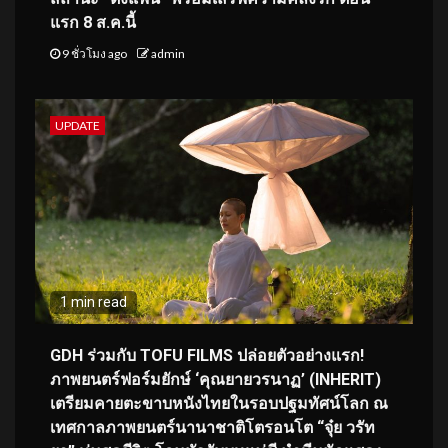
แรก 8 ส.ค.นี้
9 ชั่วโมง ago
admin
UPDATE
1 min read
GDH ร่วมกับ TOFU FILMS ปล่อยตัวอย่างแรก!
ภาพยนตร์ฟอร์มยักษ์ ‘คุณยายวรนาฏ’ (INHERIT)
เตรียมคายตะขาบหนังไทยในรอบปฐมทัศน์โลก ณ
เทศกาลภาพยนตร์นานาชาติโตรอนโต “จุ๋ย วรัท