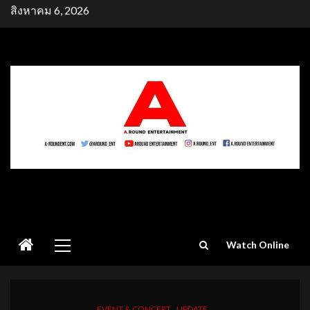
Skip
สิงหาคม 6, 2026
to
content
Primary
Watch Online
Menu
EVENT & CONCERT
UPDATE