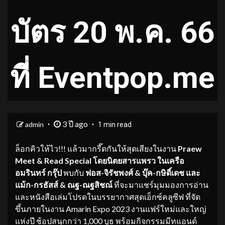
บัตร 20 พ.ค. 66
ที่ Eventpop.me
3 ปี ago
admin
1 min read
ล็อกคิวให้ไว!!! แล้วมากรี๊ดกันให้สุดเสียงในงาน
Praew
Meet & Read Special โดยนิตยสารแพรว ในเครือ
อมรินทร์ กรุ๊ป
พบกับ
ฟอส-จิรัชพงศ์
& บุ๊ค-กษิดิ์เดช และ
แม้ก-กรธัสส์ & ณฐ-ณฐสิชณ์
ที่จะมาแชร์มุมมองการอ่าน
และหนังสือเล่มโปรดในบรรยากาศสุดเอ็กซ์คลูซีฟ ที่จัด
ขึ้นภายในงาน Amarin Expo 2023 งานแฟร์ใหม่และใหญ่
แห่งปี ช้อปสนุกกว่า 1,000 บูธ พร้อมกิจกรรมมีทแอนด์