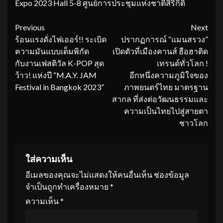
Expo 2023 Hall 5-8 ศูนย์การประชุมแห่งชาติสิริกิติ์
Continue
Previous
Next
ร้อนแรงดั่งไฟเออร์!! ระเบิด
ปรากฏการณ์ “แมนสรวง”
Reading
ความมันแบบเต็มพิกัด
เปิดตัวที่เมืองคานส์ ฮือฮาติด
กับงานเฟสติวัล K-POP สุด
เทรนด์ทั่วโลก !
ว้าว! แห่งปี “M.A.Y. JAM
อีกหนึ่งความภูมิใจของ
Festival in Bangkok 2023”
ภาพยนตร์ไทย มาตรฐาน
สากล ที่ส่งต่อวัฒนธรรมและ
ความเป็นไทยไปสู่สายตา
ชาวโลก
ใส่ความเห็น
อีเมลของคุณจะไม่แสดงให้คนอื่นเห็น
ช่องข้อมูล
จำเป็นถูกทำเครื่องหมาย
*
ความเห็น
*