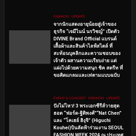
FASHION
UPDATE
จากนักแสดงอายุน้อยสู่เจ้าของ
ธุรกิจ “เจมีไนน์ นรวิชญ์” เปิดตัว
DIVINE Brand Official แบรนด์
เสื้อผ้าและสินค้าไลฟ์สไตล์ ที่
สะท้อนบุคลิกและความชอบของ
เจ้าตัว ผสานความเรียบง่าย แต่
แฝงไปด้วยความสนุก ชิค สตรีท ที่
ขอติดแกลมและเท่ตามแบบฉบับ
EVENT & CONCERT
FASHION
UPDATE
ปังไม่ไหว! 3 พระเอกซีรีส์วายสุด
ฮอต “ฟอร์ด-ฐิติพงศ์”“Nat Chen”
และ “โคเฮย์ ฮิงุจิ” (Higuchi
Kouhei)บินลัดฟ้าร่วมงาน SEOUL
FASHION WEEK 2024 ณ ประเทศ