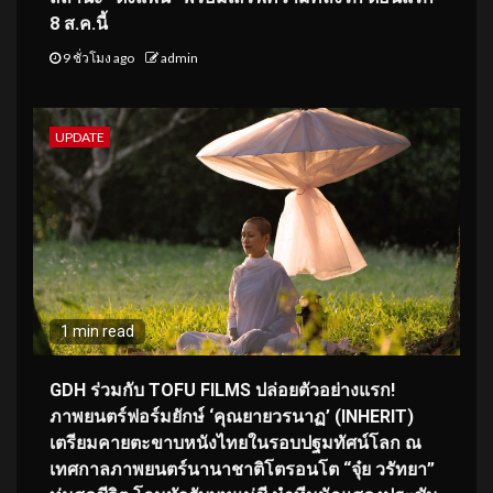
8 ส.ค.นี้
9 ชั่วโมง ago
admin
UPDATE
1 min read
GDH ร่วมกับ TOFU FILMS ปล่อยตัวอย่างแรก!
ภาพยนตร์ฟอร์มยักษ์ ‘คุณยายวรนาฏ’ (INHERIT)
เตรียมคายตะขาบหนังไทยในรอบปฐมทัศน์โลก ณ
เทศกาลภาพยนตร์นานาชาติโตรอนโต “จุ๋ย วรัทยา”