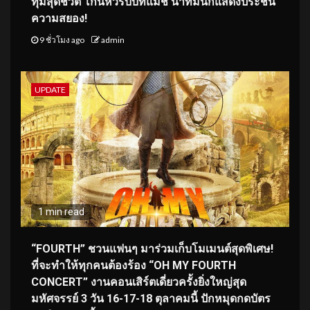
ทุ่มสุดชีวิต โกนหัวรับบทแม่ชี นำทีมนักแสดงประชัน
ความสยอง!
9 ชั่วโมง ago
admin
UPDATE
1 min read
“FOURTH” ชวนแฟนๆ มาร่วมเก็บโมเมนต์สุดพิเศษ!
ที่จะทำให้ทุกคนต้องร้อง “OH MY FOURTH
CONCERT” งานคอนเสิร์ตเดี่ยวครั้งยิ่งใหญ่สุด
มหัศจรรย์ 3 วัน 16-17-18 ตุลาคมนี้ ปักหมุดกดบัตร