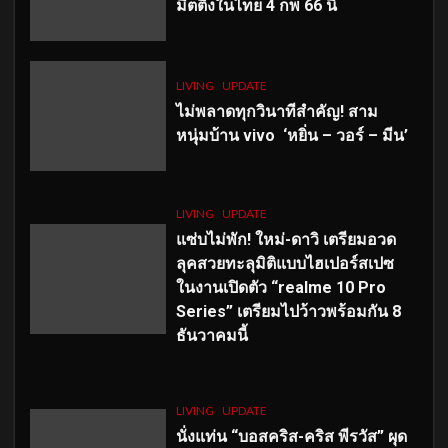
มีตติ้งในไทย 4 กพ 66 นี้
LIVING
UPDATE
ไม่พลาดทุกวินาทีสำคัญ
! สาม
หนุ่มบ้าน vivo ‘หยิ่น – วอร์ – มีน’
LIVING
UPDATE
แซ่บไม่พัก! ใหม่-ดาวิ เตรียมอวด
ลุคสวยทะลุมิติแบบไฮเปอร์สเปซ
ในงานเปิดตัว “realme 10 Pro
Series” เตรียมไปว้าวพร้อมกัน 8
ธันวาคมนี้
LIVING
UPDATE
นั่งแท่น “บอสคริส-คริส พีรวัส” ผุด