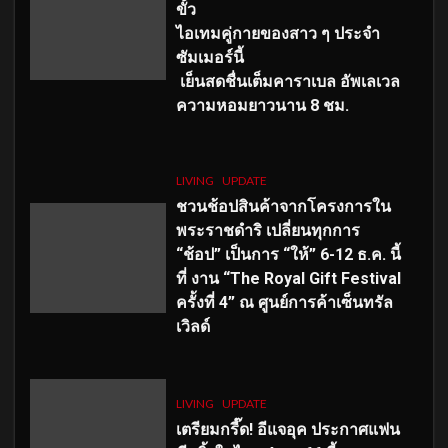
ขั้ว
ไอเทมคู่กายของสาว ๆ ประจำ
ซัมเมอร์นี้
เย็นสดชื่นเต็มคาราเบล อัพเลเวล
ความหอมยาวนาน
8
ชม.
LIVING
UPDATE
ชวนช้อปสินค้าจากโครงการใน
พระราชดำริ เปลี่ยนทุกการ
“ช้อป” เป็นการ “ให้” 6-12 ธ.ค. นี้
ที่ งาน “The Royal Gift Festival
ครั้งที่ 4” ณ ศูนย์การค้าเซ็นทรัล
เวิลด์
LIVING
UPDATE
เตรียมกรี๊ด! อีแจอุค ประกาศแฟน