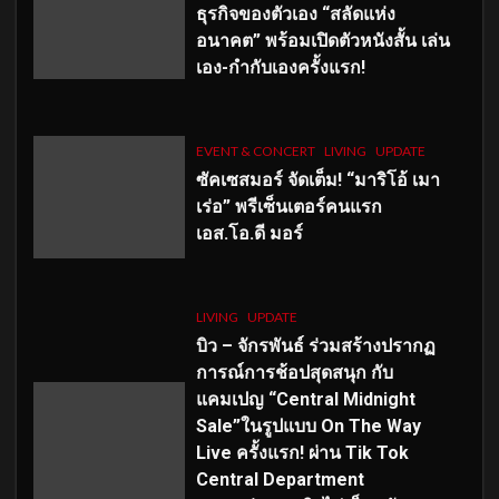
ธุรกิจของตัวเอง “สลัดแห่ง
อนาคต” พร้อมเปิดตัวหนังสั้น เล่น
เอง-กำกับเองครั้งแรก!
EVENT & CONCERT
LIVING
UPDATE
ซัคเซสมอร์ จัดเต็ม
!
“มาริโอ้ เมา
เร่อ” พรีเซ็นเตอร์คนแรก
เอส
.โอ.ดี มอร์
LIVING
UPDATE
บิว – จักรพันธ์ ร่วมสร้างปรากฏ
การณ์การช้อปสุดสนุก กับ
แคมเปญ “Central Midnight
Sale”ในรูปแบบ On The Way
Live ครั้งแรก! ผ่าน Tik Tok
Central Department