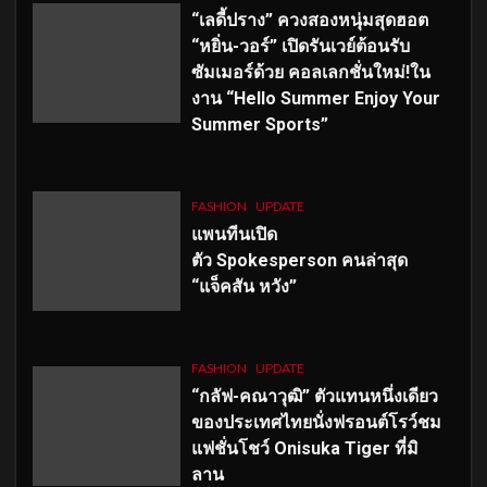
“เลดี้ปราง” ควงสองหนุ่มสุดฮอต
“หยิ่น-วอร์” เปิดรันเวย์ต้อนรับ
ซัมเมอร์ด้วย คอลเลกชั่นใหม่!ใน
งาน “Hello Summer Enjoy Your
Summer Sports”
FASHION
UPDATE
แพนทีนเปิด
ตัว
Spokesperson คนล่าสุด
“แจ็คสัน หวัง”
FASHION
UPDATE
“กลัฟ-คณาวุฒิ” ตัวแทนหนึ่งเดียว
ของประเทศไทยนั่งฟรอนต์โรว์ชม
แฟชั่นโชว์ Onisuka Tiger ที่มิ
ลาน