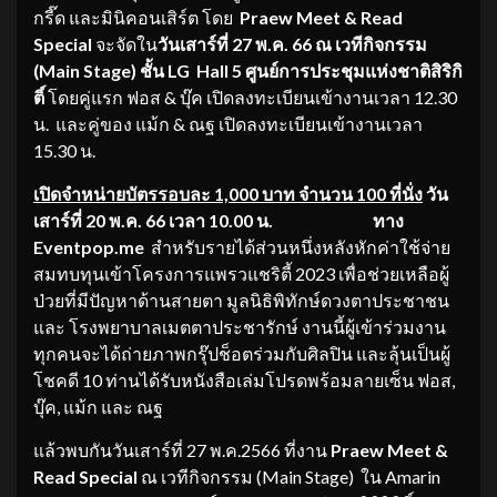
กรี๊ด และมินิคอนเสิร์ต โดย
Praew Meet & Read
Special
จะจัดใน
วันเสาร์ที่ 27 พ.ค. 66 ณ เวทีกิจกรรม
(Main Stage) ชั้น LG Hall 5 ศูนย์การประชุมแห่งชาติสิริกิ
ติ์
โดยคู่แรก ฟอส & บุ๊ค เปิดลงทะเบียนเข้างานเวลา 12.30
น. และคู่ของ แม้ก & ณฐ เปิดลงทะเบียนเข้างานเวลา
15.30 น.
เปิดจำหน่ายบัตรรอบละ 1,000 บาท จำนวน 100 ที่นั่ง
วัน
เสาร์ที่ 20 พ.ค. 66 เวลา 10.00 น. ทาง
Eventpop
.me
สำหรับรายได้ส่วนหนึ่งหลังหักค่าใช้จ่าย
สมทบทุนเข้าโครงการแพรวแชริตี้ 2023 เพื่อช่วยเหลือผู้
ป่วยที่มีปัญหาด้านสายตา มูลนิธิพิทักษ์ดวงตาประชาชน
และ โรงพยาบาลเมตตาประชารักษ์ งานนี้ผู้เข้าร่วมงาน
ทุกคนจะได้ถ่ายภาพกรุ๊ปช็อตร่วมกับศิลปิน และลุ้นเป็นผู้
โชคดี 10 ท่านได้รับหนังสือเล่มโปรดพร้อมลายเซ็น ฟอส,
บุ๊ค, แม้ก และ ณฐ
แล้วพบกันวันเสาร์ที่ 27 พ.ค.2566 ที่งาน
Praew Meet &
Read Special
ณ เวทีกิจกรรม (Main Stage)
ใน Amarin