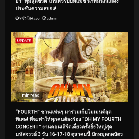
ยา” ทุ่มสุดชีวิต โกนหัวรับบทแม่ชี นำทีมนักแสดง
ประชันความสยอง!
9 ชั่วโมง ago
admin
UPDATE
1 min read
“FOURTH” ชวนแฟนๆ มาร่วมเก็บโมเมนต์สุด
พิเศษ! ที่จะทำให้ทุกคนต้องร้อง “OH MY FOURTH
CONCERT” งานคอนเสิร์ตเดี่ยวครั้งยิ่งใหญ่สุด
มหัศจรรย์ 3 วัน 16-17-18 ตุลาคมนี้ ปักหมุดกดบัตร