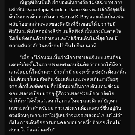
ณัฐวุฒิ อินปันตี เจ้าของเงินรางวัล 10,000 บาท การ
แข่งขัน Dancetopia Random Dance Survival เล่าถึงจุดเริ่ม
ต้นในการเต้นว่า เริ่มจากชอบวง K-Boy และเมื่อเป็นแฟน
คลับก็อยากเต้นเพลงของศิลปินที่ชื่นชอบได้ บวกกับมี
ศิลปินระดับโลกอย่างลิซ่า แบล็คพิงค์ เป็นแรงบันดาลใจ
จึงเริ่มหัดเต้นด้วยตัวเอง และไปเรียนเต้นในที่สุด โดยมี
ความฝันว่าสักวันหนึ่งจะได้ขึ้นไปยืนบนเวที
“เมื่อ 5 ปีก่อนผมเห็นว่ามีการชาเลนจ์แบบแรนด้อม
แดนซ์เกิดขึ้นในต่างประเทศ ตอนนั้นคิดว่าอยากให้มีชา
เลนจ์แบบนี้ในบ้านเราบ้าง ถ้ามี ผมจะเข้าแข่งขัน ตั้งแต่นั้น
เป็นต้นมาก็เลยหัดเต้น ซ้อมเต้น แกะเพลงเต้นมาเรื่อยๆ
จากเด็กที่เคยติดเกม ก็เปลี่ยนมาเป็นการเต้นแทน ซึ่งผม
ชอบเพลงเคป๊อปมากๆ รู้สึกว่าเพลงช่วยเยียวยาจิตใจ
ทำให้เราได้ทั้งแสวงหาโอกาสใหม่ๆ และฝึกแก้ปัญหา
เฉพาะหน้า สำหรับผม การแข่งแรนด้อมแดนซ์ขึ้นอยู่กับ
ดวงล้วนๆ เพราะเราไม่รู้เลยว่าจะเจอเพลงอะไร แต่ไม่ว่า
ยังไง การเต้นคือการผ่อนคลายอย่างหนึ่ง ถ้าเจอเรื่องไม่
สบายใจ ก็แค่เต้นครับ”