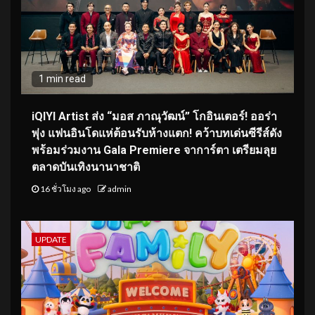
1 min read
iQIYI Artist ส่ง “มอส ภาณุวัฒน์” โกอินเตอร์! ออร่า
พุ่ง แฟนอินโดแห่ต้อนรับห้างแตก! คว้าบทเด่นซีรีส์ดัง
พร้อมร่วมงาน Gala Premiere จาการ์ตา เตรียมลุย
ตลาดบันเทิงนานาชาติ
16 ชั่วโมง ago
admin
UPDATE