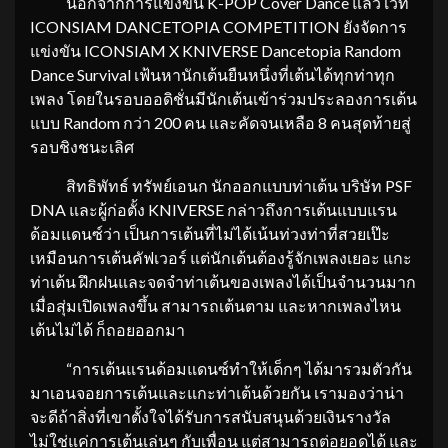
นอกจากการแข่งขัน K-POP Cover Dance แล้ว เวที
ICONSIAM DANCETOPIA COMPETITION ยังจัดการ
แข่งขัน ICONSIAM X KNIVERSE Dancetopia Random
Dance Survival เฟ้นหานักเต้นยืนหนึ่งที่เต้นได้ทุกท่าทุก
เพลง โดยในรอบออดิชั่นมีนักเต้นเข้าร่วมประลองการเต้น
แบบ Random กว่า 200 คน และคัดจนเหลือ 8 คนสุดท้ายสู่
รอบชิงชนะเลิศ
สิทธิพัทธ์ ทรัพย์เอนก นักออกแบบท่าเต้น บริษัท PSF
DNA และผู้ก่อตั้ง KNIVERSE กล่าวถึงการเต้นแบบแรน
ด้อมแดนซ์ว่า เป็นการเต้นที่ไม่ได้เน้นท่วงท่าที่สวยเป๊ะ
เหมือนการเต้นคัฟเวอร์ แต่นักเต้นต้องรู้จักเพลงเยอะ แกะ
ท่าเต้น ฝึกฝนและจดจำท่าเต้นของเพลงได้เป็นจำนวนมาก
เมื่อสุ่มเปิดเพลงขึ้น สามารถเต้นตาม และหากเพลงไหน
เต้นไม่ได้ ก็ถอยออกมา
“การเต้นแรนด้อมแดนซ์ทำให้เด็กๆ ได้มารวมตัวกัน
มาเอนจอยการเต้นและแกะท่าเต้นด้วยกัน เรามองว่าน่า
จะดีถ้าสิ่งที่เขาตั้งใจได้รับการสนับสนุนด้วยเงินรางวัล
ไม่ใช่แค่การเต้นเล่นๆ กับเพื่อน แต่สามารถต่อยอดได้ และ