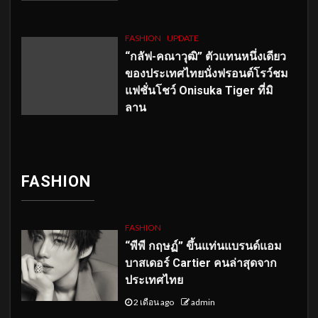
FASHION
UPDATE
“กลัฟ-คณาวุฒิ” ตัวแทนหนึ่งเดียว
ของประเทศไทยนั่งฟรอนต์โรว์ชม
แฟชั่นโชว์ Onisuka Tiger ที่มิ
ลาน
FASHION
FASHION
“พีพี กฤษฏ์” ขึ้นแท่นแบรนด์แอม
บาสเดอร์ Cartier คนล่าสุดจาก
ประเทศไทย
2 เดือน ago
admin