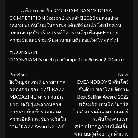
เวทีการแข่งขัน ICONSIAM DANCETOPIA
COMPETITION Season 2 ประจำปี 2023 จบลงอย่าง
งดงาม พบกันใหม่ในการแข่งขันซีซันหน้า โดยไอคอน
สยามจะมุ่งมั่นสร้างสรรค์กิจกรรมดีๆ เพื่อจุดประกาย
ความฝัน และร่วมเฟ้นหาทาเลนต์ของเมืองไทยต่อไป
#ICONSIAM
#ICONSIAMDancetopiaCompetitionSeason2 #Dance
Continue
Previous
Next
ยิ่งใหญ่จัดเต็ม!! บรรยากาศ
EVEANDBOY บิวตี้สโตร์
Reading
ฉลองครบรอบ 17 ปี ‘KAZZ
อันดับ 1 ของไทย จัดงาน
MAGAZINE’ ดารา ศิลปิน
Best Selling Award 2022
ขวัญใจวัยรุ่นหลากหลาย
พร้อมจัดแฟนมีต “มาร์ค
ค่าย ตบเท้าเข้าร่วมแสดง
ต้วน” แบรนด์แอมบาสเดอร์
ความยินดี และรับรางวัลใน
ระดับโลกคนแรก
งาน “KAZZ Awards 2023”
สร้างปรากฏการณ์เต็มอิ่ม
ฟินแบบสุดใจแก่ลูกค้าและ