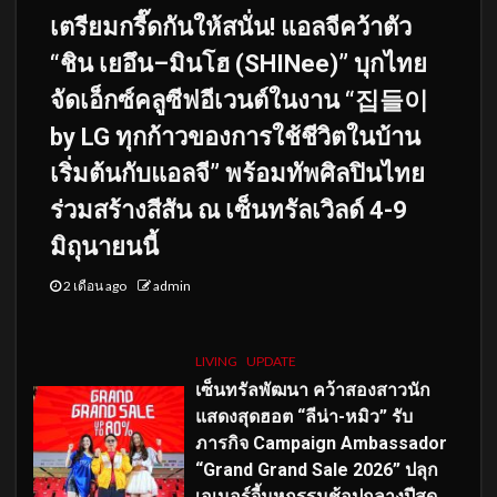
เตรียมกรี๊ดกันให้สนั่น! แอลจีคว้าตัว
“ชิน เยอึน–มินโฮ (SHINee)” บุกไทย
จัดเอ็กซ์คลูซีฟอีเวนต์ในงาน “집들이
by LG ทุกก้าวของการใช้ชีวิตในบ้าน
เริ่มต้นกับแอลจี” พร้อมทัพศิลปินไทย
ร่วมสร้างสีสัน ณ เซ็นทรัลเวิลด์ 4-9
มิถุนายนนี้
2 เดือน ago
admin
LIVING
UPDATE
เซ็นทรัลพัฒนา คว้าสองสาวนัก
แสดงสุดฮอต “ลีน่า-หมิว” รับ
ภารกิจ Campaign Ambassador
“Grand Grand Sale 2026” ปลุก
เอเนอร์จี้มหกรรมช้อปกลางปีสุด