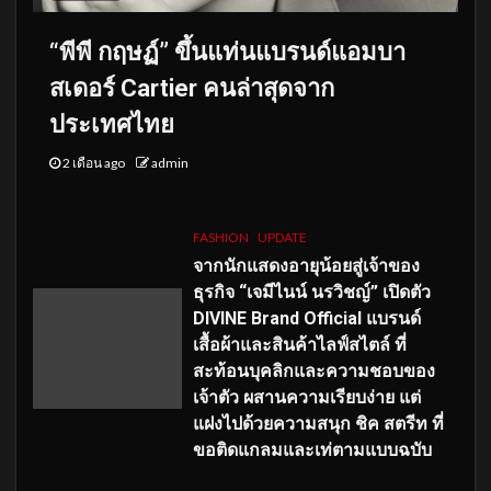
“พีพี กฤษฏ์” ขึ้นแท่นแบรนด์แอมบา
สเดอร์ Cartier คนล่าสุดจาก
ประเทศไทย
2 เดือน ago
admin
FASHION
UPDATE
จากนักแสดงอายุน้อยสู่เจ้าของ
ธุรกิจ “เจมีไนน์ นรวิชญ์” เปิดตัว
DIVINE Brand Official แบรนด์
เสื้อผ้าและสินค้าไลฟ์สไตล์ ที่
สะท้อนบุคลิกและความชอบของ
เจ้าตัว ผสานความเรียบง่าย แต่
แฝงไปด้วยความสนุก ชิค สตรีท ที่
ขอติดแกลมและเท่ตามแบบฉบับ