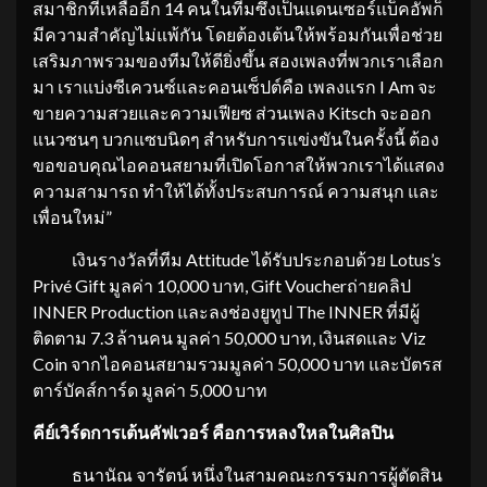
สมาชิกที่เหลืออีก 14 คนในทีมซึ่งเป็นแดนเซอร์แบ็คอัพก็
มีความสำคัญไม่แพ้กัน โดยต้องเต้นให้พร้อมกันเพื่อช่วย
เสริมภาพรวมของทีมให้ดียิ่งขึ้น สองเพลงที่พวกเราเลือก
มา เราแบ่งซีเควนซ์และคอนเซ็ปต์คือ เพลงแรก I Am จะ
ขายความสวยและความเฟียซ ส่วนเพลง Kitsch จะออก
แนวซนๆ บวกแซบนิดๆ สำหรับการแข่งขันในครั้งนี้ ต้อง
ขอขอบคุณไอคอนสยามที่เปิดโอกาสให้พวกเราได้แสดง
ความสามารถ ทำให้ได้ทั้งประสบการณ์ ความสนุก และ
เพื่อนใหม่”
เงินรางวัลที่ทีม Attitude ได้รับประกอบด้วย Lotus’s
Privé Gift มูลค่า 10,000 บาท, Gift Voucherถ่ายคลิป
INNER Production และลงช่องยูทูป The INNER ที่มีผู้
ติดตาม 7.3 ล้านคน มูลค่า 50,000 บาท, เงินสดและ Viz
Coin จากไอคอนสยามรวมมูลค่า 50,000 บาท และบัตรส
ตาร์บัคส์การ์ด มูลค่า 5,000 บาท
คีย์เวิร์ดการเต้นคัฟเวอร์ คือการหลงใหลในศิลปิน
ธนานัณ จารัตน์ หนึ่งในสามคณะกรรมการผู้ตัดสิน