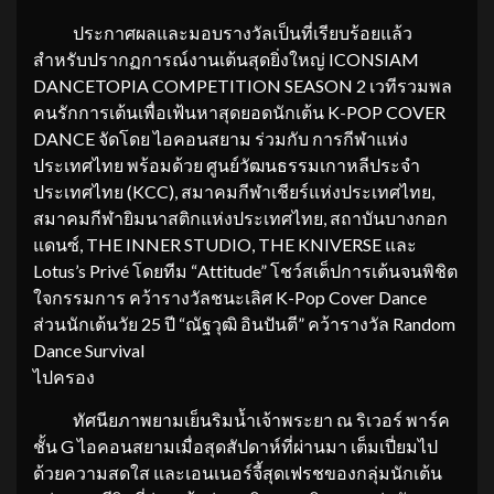
ประกาศผลและมอบรางวัลเป็นที่เรียบร้อยแล้ว
สำหรับปรากฏการณ์งานเต้นสุดยิ่งใหญ่ ICONSIAM
DANCETOPIA COMPETITION SEASON 2 เวทีรวมพล
คนรักการเต้นเพื่อเฟ้นหาสุดยอดนักเต้น K-POP COVER
DANCE จัดโดย ไอคอนสยาม ร่วมกับ การกีฬาแห่ง
ประเทศไทย พร้อมด้วย ศูนย์วัฒนธรรมเกาหลีประจำ
ประเทศไทย (KCC), สมาคมกีฬาเชียร์แห่งประเทศไทย,
สมาคมกีฬายิมนาสติกแห่งประเทศไทย, สถาบันบางกอก
แดนซ์, THE INNER STUDIO, THE KNIVERSE และ
Lotus’s Privé โดยทีม “Attitude” โชว์สเต็ปการเต้นจนพิชิต
ใจกรรมการ คว้ารางวัลชนะเลิศ K-Pop Cover Dance
ส่วนนักเต้นวัย 25 ปี “ณัฐวุฒิ อินปันตี” คว้ารางวัล Random
Dance Survival
ไปครอง
ทัศนียภาพยามเย็นริมน้ำเจ้าพระยา ณ ริเวอร์ พาร์ค
ชั้น G ไอคอนสยามเมื่อสุดสัปดาห์ที่ผ่านมา เต็มเปี่ยมไป
ด้วยความสดใส และเอนเนอร์จี้สุดเฟรชของกลุ่มนักเต้น