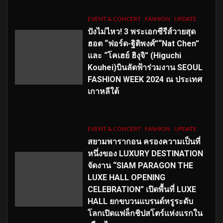
EVENT & CONCERT
FASHION
UPDATE
ปังไม่ไหว! 3 พระเอกซีรีส์วายสุด
ฮอต “ฟอร์ด-ฐิติพงศ์”“Nat Chen”
และ “โคเฮย์ ฮิงุจิ” (Higuchi
Kouhei)บินลัดฟ้าร่วมงาน SEOUL
FASHION WEEK 2024 ณ ประเทศ
เกาหลีใต้
EVENT & CONCERT
FASHION
UPDATE
สยามพารากอน ครองความเป็นที่
หนึ่งของ LUXURY DESTINATION
จัดงาน “SIAM PARAGON THE
LUXE HALL OPENING
CELEBRATION” เปิดพื้นที่ LUXE
HALL ยกขบวนแบรนด์หรูระดับ
โลกเปิดแฟล็กชิปสโตร์แห่งแรกใน