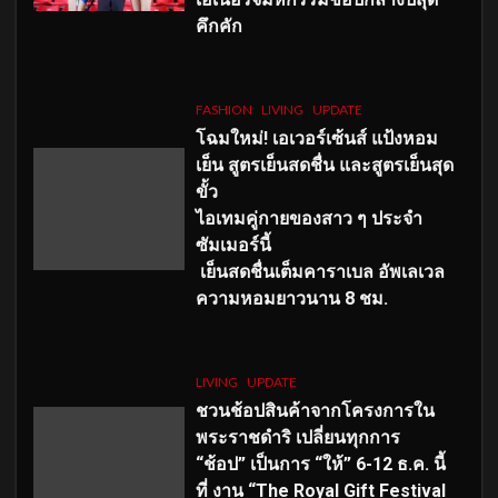
คึกคัก
FASHION
LIVING
UPDATE
โฉมใหม่
! เอเวอร์เซ้นส์ แป้งหอม
เย็น สูตรเย็นสดชื่น และสูตรเย็นสุด
ขั้ว
ไอเทมคู่กายของสาว ๆ ประจำ
ซัมเมอร์นี้
เย็นสดชื่นเต็มคาราเบล อัพเลเวล
ความหอมยาวนาน
8
ชม.
LIVING
UPDATE
ชวนช้อปสินค้าจากโครงการใน
พระราชดำริ เปลี่ยนทุกการ
“ช้อป” เป็นการ “ให้” 6-12 ธ.ค. นี้
ที่ งาน “The Royal Gift Festival