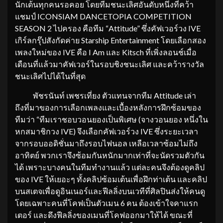
นักเต้นทุกคนรอคอย โดยทีมชนะเลิศอันดับหนึ่งที่คว้า
แชมป์ ICONSIAM DANCETOPIA COMPETITION
SEASON 2 ไปครอง คือทีม “Attitude” ซึ่งคัฟเวอร์วง IVE
เกิร์ลกรุ๊ปสังกัดค่าย Starship Entertainment โดยเลือกสอง
เพลงใหม่ของ IVE คือ I Am และ Kitsch ที่เพิ่งลอนช์เมื่อ
เดือนที่แล้วมาคัฟเวอร์ในรอบชิงชนะเลิศ และคว้ารางวัล
ชนะเลิศไปได้ในที่สุด
พัชรนันท์ เพชรเที่ยง ตัวแทนจากทีม Attitude เล่า
ถึงที่มาของการเลือกเพลงและเบื้องหลังการฝึกซ้อมของ
ทีมว่า “ทีมเราชอบวอนยองเป็นพิเศษ (จางวอนยอง หนึ่งใน
หกสมาชิกวง IVE) จึงเลือกคัฟเวอร์วง IVE ซึ่งระยะเวลา
จากรอบออดิชั่นมาถึงรอบไฟนอล เหลือเวลาซ้อมไม่ถึง
อาทิตย์ พวกเราจึงซ้อมกันหนักมากเท่าที่จะนัดรวมตัวกัน
ได้ เพราะบางคนในทีมทำงานแล้ว แต่ละคนจึงต้องดูคลิป
ของ IVE ให้เยอะๆ ทั้งคลิปซ้อมเต้นเพื่อฝึกท่าเต้น และคลิป
บนสเตจเพื่อดูอินเนอร์และฟีลลิ่งบนเวทีที่ศิลปินส่งให้คนดู
โดยเฉพาะคนที่โคฟเป็นตัวเมน 6 คน ต้องเข้าใจคาแรก
เตอร์ และดึงฟีลลิ่งของเมนที่โคฟออกมาให้ได้ ขณะที่