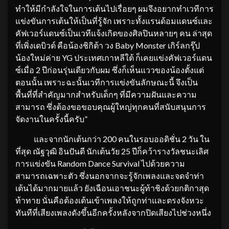
ทำให้มีกำลังใจในการเต้นไปเรื่อยๆ ผมจึงอยากทำเวทีการ
แข่งขันการเต้นให้เป็นที่รู้จัก เพราะทั้งแรนด้อมแดนซ์และ
คัฟเวอร์แดนซ์เป็นเวทีแจ้งเกิดของศิลปินหลายๆ คน ล่าสุด
ที่เพิ่งเดบิวต์ คือน้องชิกิต้า วง Baby Monster เกิร์ลกรุ๊ป
น้องใหม่ค่าย YG ประเทศเกาหลีใต้ ก็เคยแข่งคัฟเวอร์แดน
ซ์เมื่อ 2 ปีก่อนรุ่นเดียวกับผม ซึ่งก็เห็นแววของน้องตั้งแต่
ตอนนั้น เพราะฉะนั้นเวทีการแข่งขันลักษณะนี้ จึงเป็น
พื้นที่ที่สำคัญมากสำหรับเด็กๆ ที่มีความฝันและความ
สามารถ ซึ่งต้องขอขอบคุณผู้ใหญ่ทุกคนที่สนับสนุนการ
จัดงานในครั้งนี้ครับ”
และจากนักเต้นกว่า 200 คนในรอบออดิชั่น 2 วัน ใน
ที่สุด ณัฐวุฒิ อินปันตี นักเต้นวัย 25 ปีก็คว้ารางวัลชนะเลิศ
การแข่งขัน Random Dance Survival ไปด้วยความ
สามารถเฉพาะตัว ซึ่งนอกจากจะรู้จักเพลงและจดจำท่า
เต้นได้มากมายแล้ว ยังเฉือนเอาชนะผู้ท้าชิงด้วยกติกาสุด
ท้าทาย นั่นคือต้องเต้นเข้าเพลงให้ถูกท่าและตรงจังหวะ
ทันทีที่เสียงเพลงดังขึ้นอีกครั้งหลังจากปิดเสียงไปช่วงหนึ่ง