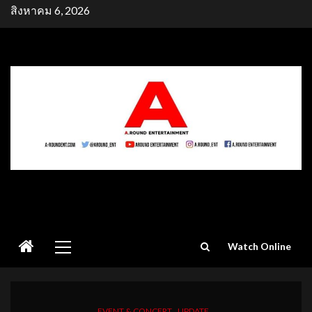
Skip
สิงหาคม 6, 2026
to
content
Primary
Watch Online
Menu
EVENT & CONCERT
UPDATE