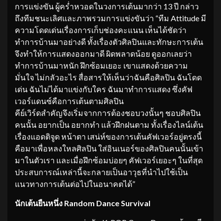
การแข่งขัน ผู้คร่ำหวอดในวงการเต้นมากว่า 13 ปี กล่าว
ถึงทีมชนะเลิศและภาพรวมการแข่งขันว่า “ทีม Attitude มี
ความโดดเด่นเรื่องการเก็บช่องคะแนน เห็นได้ชัดว่า
ทำการบ้านมาอย่างดี ทั้งเรื่องตัวศิลปินและทักษะการเต้น
จึงทำให้การแสดงออกมาดี ผิดพลาดน้อย ดูออกเลยว่า
ทำการบ้านมาหนัก ฝึกซ้อมเยอะ เขาแสดงด้วยความ
มั่นใจ ไม่กลัวอะไร สื่อสารให้เห็นว่าฉันคือศิลปิน ฉันโดด
เด่น ฉันไม่ได้มาแข่งกับใคร ฉันมาทำการแสดง ซึ่งคัฟ
เวอร์แดนซ์คือการเต้นตามศิลปิน
คีย์เวิร์ดสำคัญจึงเริ่มจากการต้องชอบวงนั้นๆ ชอบศิลปิน
คนนั้น อยากเป็น อยากทำ แล้วฝึกฝนตาม ทั้งเรื่องไลน์เต้น
เรื่องแอดติจูด หน้าตา เสน่ห์ของการเต้นคัฟเวอร์อยู่ตรงนี้
คือมาเพื่อหลงใหลศิลปิน ใส่อินเนอร์ของศิลปินคนนั้นเข้า
มาในตัวเรา และเมื่อฝึกซ้อมบ่อยๆ คัฟเวอร์เยอะๆ ในที่สุด
ประสบการณ์เหล่านี้จะกลายเป็นอาวุธที่นำไปใช้เป็น
แนวทางการเต้นต่อไปในอนาคตได้”
นักเต้นยืนหนึ่ง
Random Dance Survival