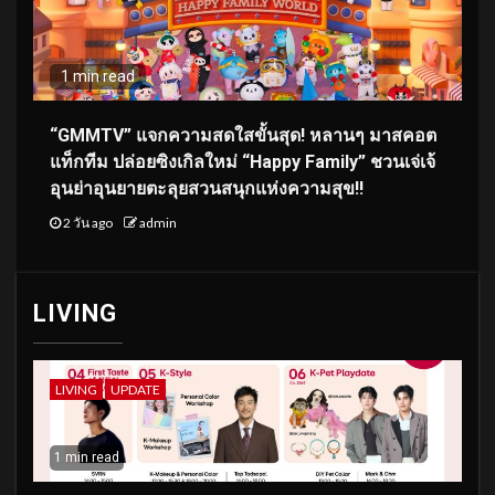
1 min read
“GMMTV” แจกความสดใสขั้นสุด! หลานๆ มาสคอต
แท็กทีม ปล่อยซิงเกิลใหม่ “Happy Family” ชวนเจ่เจ้
อุนย่าอุนยายตะลุยสวนสนุกแห่งความสุข!!
2 วัน ago
admin
LIVING
LIVING
UPDATE
1 min read