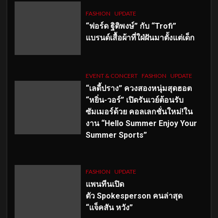
FASHION
UPDATE
“ฟอร์ด ฐิติพงษ์” กับ “Trofi”
แบรนด์เสื้อผ้าที่ใฝ่ฝันมาตั้งแต่เด็ก
EVENT & CONCERT
FASHION
UPDATE
“เลดี้ปราง” ควงสองหนุ่มสุดฮอต
“หยิ่น-วอร์” เปิดรันเวย์ต้อนรับ
ซัมเมอร์ด้วย คอลเลกชั่นใหม่!ใน
งาน “Hello Summer Enjoy Your
Summer Sports”
FASHION
UPDATE
แพนทีนเปิด
ตัว
Spokesperson คนล่าสุด
“แจ็คสัน หวัง”