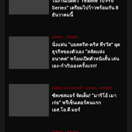
ในงานเปิดตัว “realme 10 Pro
Series” เตรียมไปว้าวพร้อมกัน 8
ธันวาคมนี้
LIVING
UPDATE
นั่งแท่น “บอสคริส-คริส พีรวัส” ผุด
ธุรกิจของตัวเอง “สลัดแห่ง
อนาคต” พร้อมเปิดตัวหนังสั้น เล่น
เอง-กำกับเองครั้งแรก!
EVENT & CONCERT
LIVING
UPDATE
ซัคเซสมอร์ จัดเต็ม
!
“มาริโอ้ เมา
เร่อ” พรีเซ็นเตอร์คนแรก
เอส
.โอ.ดี มอร์
LIVING
UPDATE