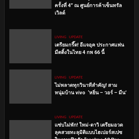
ครั้งที่ 4” ณ ศูนย์การค้าเซ็นทรัล
เวิลด์
LIVING
UPDATE
เตรียมกรี๊ด! อีแจอุค ประกาศแฟน
มีตติ้งในไทย 4 กพ 66 นี้
LIVING
UPDATE
ไม่พลาดทุกวินาทีสำคัญ
! สาม
หนุ่มบ้าน vivo ‘หยิ่น – วอร์ – มีน’
LIVING
UPDATE
แซ่บไม่พัก! ใหม่-ดาวิ เตรียมอวด
ลุคสวยทะลุมิติแบบไฮเปอร์สเปซ