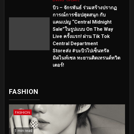
บิว – จักรพันธ์ ร่วมสร้างปรากฏ
การณ์การช้อปสุดสนุก กับ
แคมเปญ “Central Midnight
Sale”ในรูปแบบ On The Way
Live ครั้งแรก! ผ่าน Tik Tok
Central Department
Storeส่ง #บะบิวไปเซ็นทรัล
มิดไนท์เซล ทะยานติดเทรนด์ทวิต
เตอร์!
FASHION
FASHION
1 min read