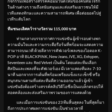
กิจกรรมเพื่อสร้างสรรค์คอมมิวนิตี้ใหม่ของคนที่มีใจรัก
ในด้านต่างๆ รวมถึงสนับสนุนและส่งเสริมเยาวชนให้มี
เวทีแสดงทักษะและความสามารถพิเศษ เพื่อต่อยอดไปสู่
เวทีระดับโลก
ทีมชนะเลิศคว้ารางวัลรวม
115,000 บาท
ท่ามกลางบรรยากาศการแข่งขัน ผู้เข้ารอบต่างพก
ความมั่นใจและความกระตือรือร้นที่พร้อมจะแสดงความ
สามารถบนเวที ด้วยลีลาการคัฟเวอร์เพลงของไอดอล K-
POP อาทิ BLACKPINK, New Jeans, IVE, XG, Enhypen,
Seventeen และ Red Velvet เป็นต้น โดยแต่ละทีมเลือก
ศิลปินและเพลงที่จะคัฟเวอร์เอง มีเวลาแสดงทีมละ 7-10
นาที นอกจากการเต้นที่พร้อมเพรียงแข็งแรง เซ็กซี่ หรือ
สนุกสนานตามที่แต่ละทีมตีความออกมาแล้ว ผู้เข้า
แข่งขันยังต้องสร้างสรรค์คลิปวิดีโอซึ่งเป็นแบล็กดรอปให้
สอดคล้องและส่งเสริมภาพรวมของการแสดงด้วย
และเมื่อการแข่งขันของ 23 ทีมสิ้นสุดลง ในที่สุดก็มา
ถึงการประกาศผลการแข่งขัน เป็นช่วงเวลาที่