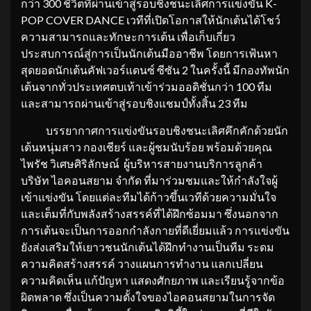
กว่า 300 ชีวิตที่ผ่านเข้าสู่รอบชิงชนะเลิศการแข่งขัน K-
POP COVER DANCE เวทีที่เปิดโอกาสให้นักเต้นได้โชว์
ความสามารถและทักษะการเต้น เพื่อเก็บเกี่ยว
ประสบการณ์สู่การเป็นนักเต้นมืออาชีพ โดยการเฟ้นหา
สุดยอดนักเต้นคัฟเวอร์แดนซ์ ซีซัน 2 ในครั้งนี้ มีกองทัพนัก
เต้นจากทั่วประเทศตบเท้าเข้าร่วมออดิชั่นกว่า 100 ทีม
และสามารถผ่านเข้าสู่รอบชิงแชมป์ทั้งสิ้น 23 ทีม
บรรยากาศการแข่งขันรอบชิงชนะเลิศคึกคักด้วยนัก
เต้นหนุ่มสาว กองเชียร์ และผู้ชมนับร้อย พร้อมด้วยคุณ
ไพรัช วิเศษศิริลักษณ์ ผู้บริหารสายงานบริการลูกค้า
บริษัท ไอคอนสยาม จำกัด ที่มาร่วมชมและให้กำลังใจผู้
เข้าแข่งขัน โดยแต่ละทีมได้ก้าวขึ้นเวทีด้วยความมั่นใจ
และเต็มที่กับพลังสร้างสรรค์ที่ได้ฝึกซ้อมมา ซึ่งนอกจาก
การเต้นจะเป็นการออกกำลังกายที่ดีเยี่ยมแล้ว การแข่งขัน
ยังส่งเสริมให้เยาวชนนักเต้นได้ฝึกทำงานเป็นทีม ระดม
ความคิดสร้างสรรค์ วางแผนการทำงาน แลกเปลี่ยน
ความคิดเห็น แก้ปัญหา แสดงศักยภาพ และเรียนรู้จากข้อ
ผิดพลาด ซึ่งเป็นความตั้งใจของไอคอนสยามในการจัด