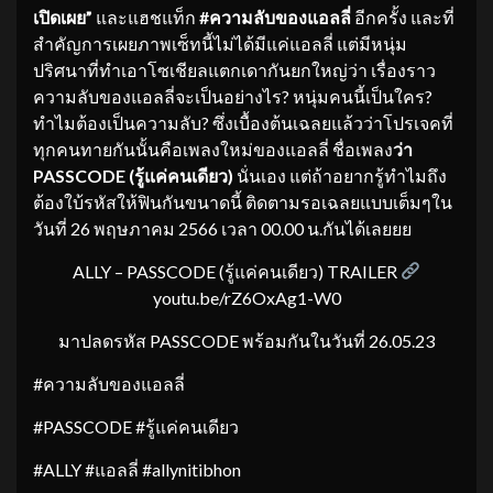
เปิดเผย”
และแฮชแท็ก
#
ความลับของแอลลี่
อีกครั้ง และที่
สำคัญการเผยภาพเซ็ทนี้ไม่ได้มีแค่แอลลี่ แต่มีหนุ่ม
ปริศนาที่ทำเอาโซเชียลแตกเดากันยกใหญ่ว่า เรื่องราว
ความลับของแอลลี่จะเป็นอย่างไร? หนุ่มคนนี้เป็นใคร?
ทำไมต้องเป็นความลับ? ซึ่งเบื้องต้นเฉลยแล้วว่าโปรเจคที่
ทุกคนทายกันนั้นคือเพลงใหม่ของแอลลี่ ชื่อเพลง
ว่า
PASSCODE
(รู้แค่คนเดียว)
นั่นเอง แต่ถ้าอยากรู้ทำไมถึง
ต้องใบ้รหัสให้ฟินกันขนาดนี้ ติดตามรอเฉลยแบบเต็มๆใน
วันที่ 26 พฤษภาคม 2566 เวลา 00.00 น.กันได้เลยยย
ALLY – PASSCODE (รู้แค่คนเดียว) TRAILER
youtu.be/rZ6OxAg1-W0
มาปลดรหัส PASSCODE พร้อมกันในวันที่ 26.05.23
#ความลับของแอลลี่
#PASSCODE #รู้แค่คนเดียว
#ALLY #แอลลี่ #allynitibhon