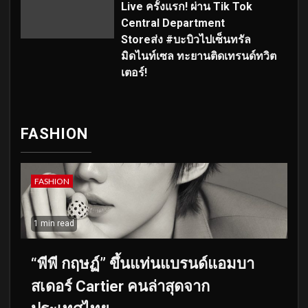
Live ครั้งแรก! ผ่าน Tik Tok
Central Department
Storeส่ง #บะบิวไปเซ็นทรัล
มิดไนท์เซล ทะยานติดเทรนด์ทวิต
เตอร์!
FASHION
FASHION
1 min read
“พีพี กฤษฏ์” ขึ้นแท่นแบรนด์แอมบา
สเดอร์ Cartier คนล่าสุดจาก