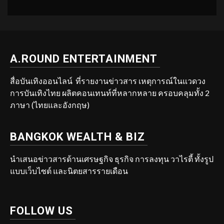
A.ROUND ENTERTAINMENT
สื่อบันเทิงออนไลน์ ที่รายงานข่าวสาร เหตุการณ์ในแวดวง
การบันเทิงไทย ผลิตคอนเทนท์ที่หลากหลาย ครอบคลุมทั้ง 2
ภาษา (ไทยและอังกฤษ)
BANGKOK WEALTH & BIZ
นำเสนอข่าวสารด้านเศรษฐกิจ ธุรกิจ การลงทุน วาไรตี้ ทั้งรูป
แบบเว็บไซต์ และนิตยสารรายเดือน
FOLLOW US