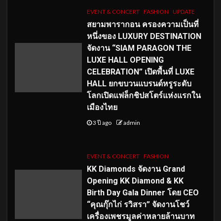
EVENT & CONCERT
FASHION
UPDATE
สยามพารากอน ครองความเป็นที่
หนึ่งของ LUXURY DESTINATION
จัดงาน “SIAM PARAGON THE
LUXE HALL OPENING
CELEBRATION” เปิดพื้นที่ LUXE
HALL ยกขบวนแบรนด์หรูระดับ
โลกเปิดแฟล็กชิปสโตร์แห่งแรกใน
เมืองไทย
3 ปี ago
admin
EVENT & CONCERT
FASHION
KK Diamonds จัดงาน Grand
Opening KK Diamond & KK
Birth Day Gala Dinner โดย CEO
“คุณกุ๊กไก่ รวิสรา” จัดงานโชว์
เครื่องเพชรมูลค่าหลายล้านบาท