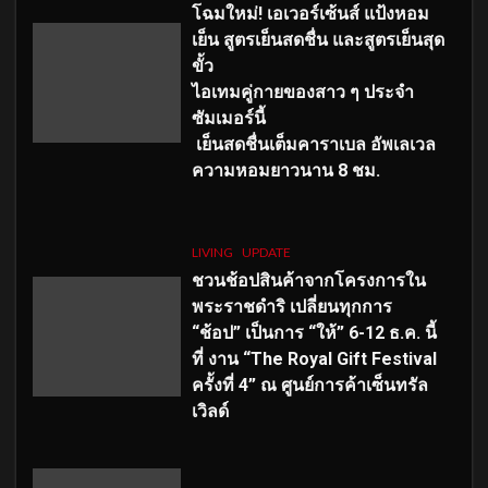
โฉมใหม่
! เอเวอร์เซ้นส์ แป้งหอม
เย็น สูตรเย็นสดชื่น และสูตรเย็นสุด
ขั้ว
ไอเทมคู่กายของสาว ๆ ประจำ
ซัมเมอร์นี้
เย็นสดชื่นเต็มคาราเบล อัพเลเวล
ความหอมยาวนาน
8
ชม.
LIVING
UPDATE
ชวนช้อปสินค้าจากโครงการใน
พระราชดำริ เปลี่ยนทุกการ
“ช้อป” เป็นการ “ให้” 6-12 ธ.ค. นี้
ที่ งาน “The Royal Gift Festival
ครั้งที่ 4” ณ ศูนย์การค้าเซ็นทรัล
เวิลด์