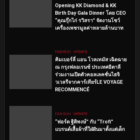
Opening KK Diamond & KK
Birth Day Gala Dinner โดย CEO
“คุณกุ๊กไก่ รวิสรา” จัดงานโชว์
เครื่องเพชรมูลค่าหลายล้านบาท
FASHION
UPDATE
คิมเบอร์ลี่ แอน โวลเทมัส เฉิดฉาย
ณ กรุงฟลอเรนซ์ ประเทศอิตาลี
ร่วมงานเปิดตัวคอลเลคชั่นไฮจิ
วเวลรีจากคาร์เทียร์LE VOYAGE
RECOMMENCÉ
FASHION
UPDATE
“ฟอร์ด ฐิติพงษ์” กับ “Trofi”
แบรนด์เสื้อผ้าที่ใฝ่ฝันมาตั้งแต่เด็ก