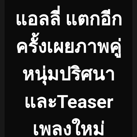
แอลลี่ แตกอีก
ครั้งเผยภาพคู่
หนุ่มปริศนา
และTeaser
เพลงใหม่