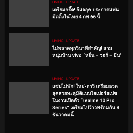
LIVING
UPDATE
เตรียมกรี๊ด! อีแจอุค ประกาศแฟน
มีตติ้งในไทย 4 กพ 66 นี้
LIVING
UPDATE
ไม่พลาดทุกวินาทีสำคัญ
! สาม
หนุ่มบ้าน vivo ‘หยิ่น – วอร์ – มีน’
LIVING
UPDATE
แซ่บไม่พัก! ใหม่-ดาวิ เตรียมอวด
ลุคสวยทะลุมิติแบบไฮเปอร์สเปซ
ในงานเปิดตัว “realme 10 Pro
Series” เตรียมไปว้าวพร้อมกัน 8
ธันวาคมนี้