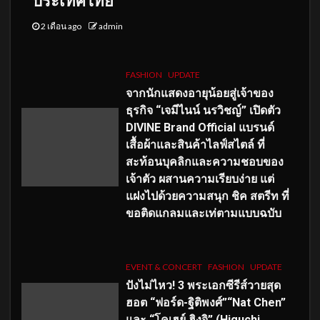
ประเทศไทย
2 เดือน ago
admin
FASHION
UPDATE
จากนักแสดงอายุน้อยสู่เจ้าของ
ธุรกิจ “เจมีไนน์ นรวิชญ์” เปิดตัว
DIVINE Brand Official แบรนด์
เสื้อผ้าและสินค้าไลฟ์สไตล์ ที่
สะท้อนบุคลิกและความชอบของ
เจ้าตัว ผสานความเรียบง่าย แต่
แฝงไปด้วยความสนุก ชิค สตรีท ที่
ขอติดแกลมและเท่ตามแบบฉบับ
EVENT & CONCERT
FASHION
UPDATE
ปังไม่ไหว! 3 พระเอกซีรีส์วายสุด
ฮอต “ฟอร์ด-ฐิติพงศ์”“Nat Chen”
และ “โคเฮย์ ฮิงุจิ” (Higuchi