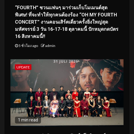
“FOURTH” ชวนแฟนๆ มาร่วมเก็บโมเมนต์สุด
พิเศษ! ที่จะทำให้ทุกคนต้องร้อง “OH MY FOURTH
CONCERT” งานคอนเสิร์ตเดี่ยวครั้งยิ่งใหญ่สุด
มหัศจรรย์ 3 วัน 16-17-18 ตุลาคมนี้ ปักหมุดกดบัตร
16 สิงหาคมนี้!!
5 ชั่วโมง ago
admin
UPDATE
1 min read