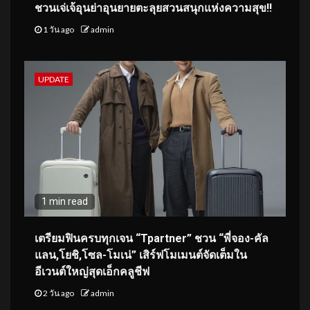
ชวนเจ่เจ้อุนย่าอุนยายตะลุยสวนสนุกแห่งความสุข!!
1 วัน ago
admin
UPDATE
1 min read
เตรียมฟินครบทุกเจน “Tpartner” ชวน “พี่จอง-คัล
แลน,โยชิ,โซล-โมเน่” เสิร์ฟโมเมนต์จัดเต็มใน
อีเวนต์ใหญ่สุดเอ็กคลูชีฟ
2 วัน ago
admin