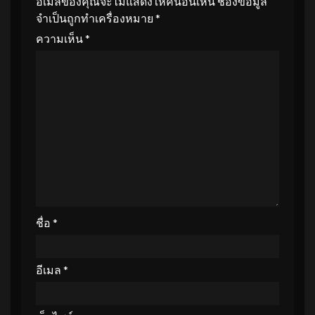
อีเมลของคุณจะไม่แสดงให้คนอื่นเห็น
ช่องข้อมูล
จำเป็นถูกทำเครื่องหมาย
*
ความเห็น
*
ชื่อ
*
อีเมล
*