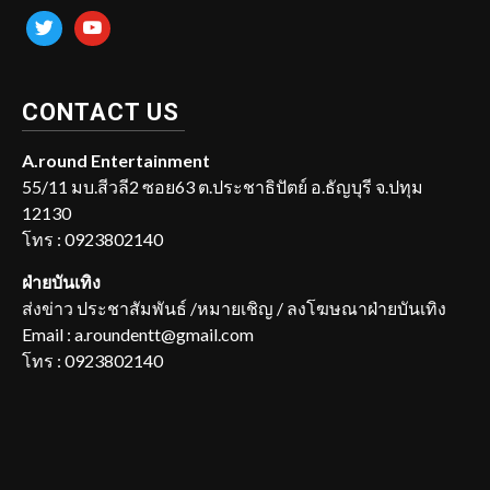
twitter
youtube
CONTACT US
A.round Entertainment
55/11 มบ.สีวลี2 ซอย63 ต.ประชาธิปัตย์ อ.ธัญบุรี จ.ปทุม
12130
โทร : 0923802140
ฝ่ายบันเทิง
ส่งข่าว ประชาสัมพันธ์ /หมายเชิญ / ลงโฆษณาฝ่ายบันเทิง
Email : a.roundentt@gmail.com
โทร : 0923802140