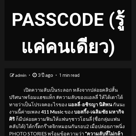
PASSCODE (รู้
แค่คนเดียว)
3 ปี ago
admin
1 min read
เปิดความลับเป็นระลอก หลังจากปล่อยคลิปสั้น
ปริศนาพร้อมแฮชแท็ก #ความลับของแอลลี่ ให้ได้เดาได้
ทายว่าเป็นโปรเจคอะไรของ
แอลลี่-อชิรญา นิติพน
กันนะ
งานนี้ค่ายเพลง
411
Music
ของ
บอสกึ้ง-เฉลิมชัย มหากิจ
ศิริ
ก็มีปล่อยความฟินให้แฟนๆชาวโอนลี่ (ชื่อกลุ่มแฟน
คลับได้) ได้กรี๊ดกร๊าดจิกหมอนกันรอบ2 เมื่อปล่อยภาพนิ่ง
PHOTO STORIES พร้อมข้อความว่า
“ความลับที่ไม่กล้า