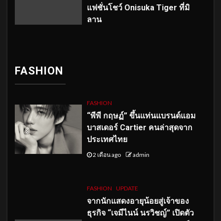
แฟชั่นโชว์ Onisuka Tiger ที่มิ
ลาน
FASHION
FASHION
“พีพี กฤษฏ์” ขึ้นแท่นแบรนด์แอม
บาสเดอร์ Cartier คนล่าสุดจาก
ประเทศไทย
2 เดือน ago
admin
FASHION
UPDATE
จากนักแสดงอายุน้อยสู่เจ้าของ
ธุรกิจ “เจมีไนน์ นรวิชญ์” เปิดตัว