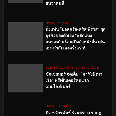
ธันวาคมนี้
LIVING
UPDATE
นั่งแท่น “บอสคริส-คริส พีรวัส” ผุด
ธุรกิจของตัวเอง “สลัดแห่ง
อนาคต” พร้อมเปิดตัวหนังสั้น เล่น
เอง-กำกับเองครั้งแรก!
EVENT & CONCERT
LIVING
UPDATE
ซัคเซสมอร์ จัดเต็ม
!
“มาริโอ้ เมา
เร่อ” พรีเซ็นเตอร์คนแรก
เอส
.โอ.ดี มอร์
LIVING
UPDATE
บิว – จักรพันธ์ ร่วมสร้างปรากฏ