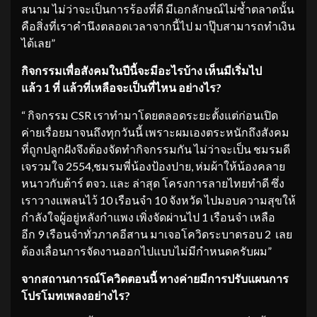
สนาม ไม่ว่าจะเป็นการร้องที่ดี มีเอกลักษณ์ไม่ซ้ำตลาดนั้น
คือสิ่งที่เราคำนึงตลอดเวลาจากนี้ไป มาปุ๊บสามารถทำเงิน
ได้เลย”
กิจกรรมเพื่อสังค
มในปีนี้จะมีอะไรบ้าง เห็นมีเริ่มไป
แล้ว
1
ที่
แล้วที่เหลือจะเป็นที่ไหน อย่างไร?
“ กิจกรรม CSR เราทำมาโดยตลอดระยะตั้งแต่ก่อนเปิด
ค่ายเรื่อยมาจนถึงทุกวันนี้ เพราะผมเองตระหนักถึงสังคม
ที่ถูกปลูกฝังจึงต้องจัดทำกิจกรรมกัน ไม่ว่าจะเป็น ชมรมดี
เจรวมใจ 2554,ชมรมพี่น้องป้องปาย, ห่มผ้าให้น้องคลาย
หนาวกับต้าร์ ตจว. และ ล่าสุด โครงการลายไทยทำดี ซึ่ง
เราวางแพลนไว้ 10 เรือนจำ 10 จังหวัด ไปมอบความสุขให้
กำลังใจผู้อยู่หลังกำแพง เพิ่งจัดผ่านไป 1 เรือนจำ เหลือ
อีก 9 เรือนจำทั่วภาคอีสาน มาเจอโควิดระบาดรอบ 2 เลย
ต้องเลื่อนการจัดงานออกไปแบบไม่มีกำหนดครับผม”
จากสถานการณ์โควิดตอนนี้ ทางค่ายมีการปรับแผนการ
โปรโมทเพลงอย่างไร?