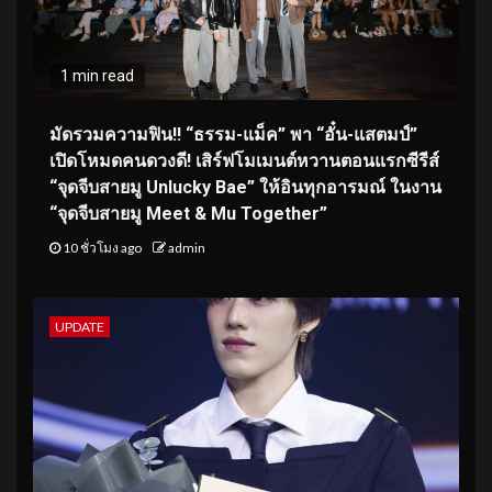
1 min read
มัดรวมความฟิน!! “ธรรม-แม็ค” พา “อั๋น-แสตมป์”
เปิดโหมดคนดวงดี! เสิร์ฟโมเมนต์หวานตอนแรกซีรีส์
“จุดจีบสายมู Unlucky Bae” ให้อินทุกอารมณ์ ในงาน
“จุดจีบสายมู Meet & Mu Together”
10 ชั่วโมง ago
admin
UPDATE