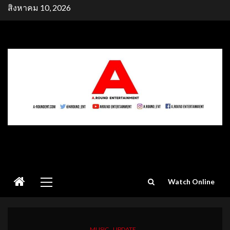
Skip
สิงหาคม 10, 2026
to
content
Primary
Watch Online
Menu
MUSIC
UPDATE