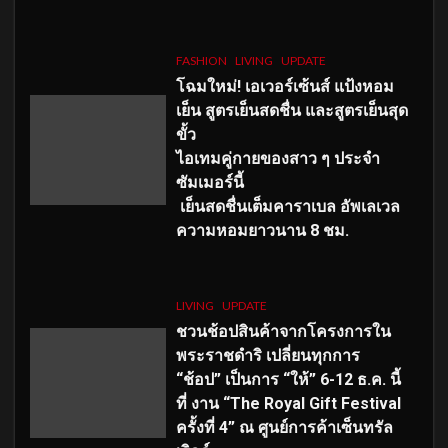
FASHION
LIVING
UPDATE
โฉมใหม่
! เอเวอร์เซ้นส์ แป้งหอม
เย็น สูตรเย็นสดชื่น และสูตรเย็นสุด
ขั้ว
ไอเทมคู่กายของสาว ๆ ประจำ
ซัมเมอร์นี้
เย็นสดชื่นเต็มคาราเบล อัพเลเวล
ความหอมยาวนาน
8
ชม.
LIVING
UPDATE
ชวนช้อปสินค้าจากโครงการใน
พระราชดำริ เปลี่ยนทุกการ
“ช้อป” เป็นการ “ให้” 6-12 ธ.ค. นี้
ที่ งาน “The Royal Gift Festival
ครั้งที่ 4” ณ ศูนย์การค้าเซ็นทรัล