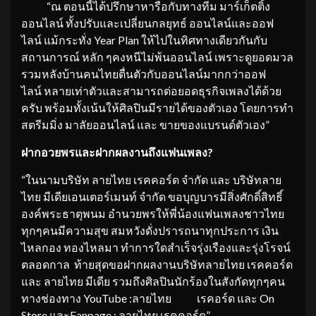
“ณ ตอนนี้ได้ปรึกษาหารือกับทางทีม มาร์เก็ตติ้ง
ออนไลน์ ทั้งปรับและเปลี่ยนกลยุทธ์ ออนไลน์และออฟ
ไลน์ แม้กระทั่ง Year Plan ให้ไปในทิศทางเดียวกันกับ
สถานการณ์ หลัก ๆคงหนีไม่พ้นออนไลน์ เพราะดูยอดมวล
รวมหลังบ้านคนไทยตื่นตัวกับออนไลน์มากกว่าออฟ
ไลน์ หลายเท่าตัวและสามารถต่อยอดธุรกิจเพลงได้ด้วย
ครับ พร้อมทั้งเน้นให้ศิลปินมีรายได้ของตัวเอง โดยการทำ
สตรีมมิ่ง มาลัยออนไลน์ และ ขายของแบรนด์ตัวเอง”
ฝากอวยพร
และฝากผลงาน
ถึงแฟนเพลง?
“ในนามบริษัท ลายไทย เรคคอร์ด จำกัด และ บริษัทลาย
ไทย มีเดียเอนเตอร์เมนท์ จำกัด ขอบุญบารมีสิ่งศักดิ์สิทธิ์
องค์พระธาตุพนม อำนวยพรให้พี่น้องแฟนเพลงชาวไทย
ทุกๆคนมีความสุข สมหวังดั่งปรารถนาทุกประการ เงิน
ไหลกอง ทองไหลมา ทำการใดสำเร็จรุ่งเรืองและรุ่งโรจน์
ตลอดกาล ท้ายสุดขอฝากผลงานบริษัทลายไทย เรคคอร์ด
และ ลายไทย มีเดีย รวมถึงศิลปินนักร้องในสังกัดทุกๆคน
ทางช่องทาง YouTube :ลายไทย เรคอร์ด และ On
Store และFanpage : ลายไทย เรคคอร์ด”