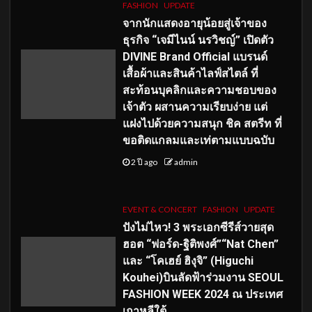
FASHION
UPDATE
จากนักแสดงอายุน้อยสู่เจ้าของ
ธุรกิจ “เจมีไนน์ นรวิชญ์” เปิดตัว
DIVINE Brand Official แบรนด์
เสื้อผ้าและสินค้าไลฟ์สไตล์ ที่
สะท้อนบุคลิกและความชอบของ
เจ้าตัว ผสานความเรียบง่าย แต่
แฝงไปด้วยความสนุก ชิค สตรีท ที่
ขอติดแกลมและเท่ตามแบบฉบับ
2 ปี ago
admin
EVENT & CONCERT
FASHION
UPDATE
ปังไม่ไหว! 3 พระเอกซีรีส์วายสุด
ฮอต “ฟอร์ด-ฐิติพงศ์”“Nat Chen”
และ “โคเฮย์ ฮิงุจิ” (Higuchi
Kouhei)บินลัดฟ้าร่วมงาน SEOUL
FASHION WEEK 2024 ณ ประเทศ
เกาหลีใต้