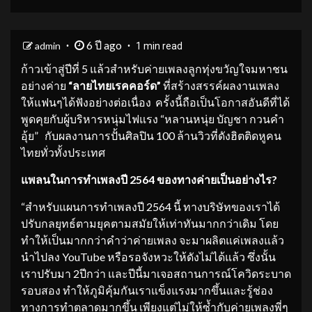
6 ปี ago
admin
1 min read
ก้าวเข้าสู่ปีที่ 5 แล้วสำหรับค่ายเพลงลูกทุ่งขวัญใจมหาชน
อย่างค่าย
“
ลายไทยเรคคอร์ด
”
ที่สร้างสรรค์ผลงานเพลง
ให้แฟนๆได้ฟังอย่างต่อเนื่อง ครั้งนี้ถือเป็นโอกาสอันดีที่ได้
พูดคุยกับผู้บริหารหนุ่มไฟแรง “หลานหนุ่ย บัญชา กวนคำ
อุ้ย” กับผลงานการปั้นศิลปิน 100 ล้านวิวที่ดังฮิตติดหูคน
ไทยทั่วทั้งประเทศ
แพลนในการทำเพลงปี
2564
ของทางค่ายเป็นอย่างไร
?
“สำหรับแผนการทำเพลงปี 2564 นี้ ทางบริษัทของเราได้
ปรับกลยุทธ์ตามยุคตามสมัยให้เท่าทันมากกว่าเดิม โดย
ทำให้เป็นมากกว่าคำว่าค่ายเพลง จะมาผลิตแค่เพลงแล้ว
นำไปลง YouTube หรือรอจังหวะให้ดังไม่ได้แล้ว ซึ่งนั้น
เราปรับมา 2ปีกว่า และปีนี้มาเจอสถานการณ์โควิดระบาด
รอบสอง ทำให้ภูมิคุ้มกันเราแข็งแรงมากขึ้นและรู้ช่อง
ทางการทำตลาดมากขึ้น เพียงแต่ไม่ให้ซ้ำกับค่ายเพลงพี่ๆ