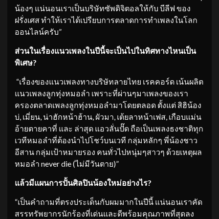
น้องๆ แน่นอนเราเป็นบริษัทซัพดิจิตอลให้กับ บีลีฟ ของ
ฝรั่งเศส ทำให้เราได้เปรียบการตลาดการทำเพลงในโลก
ออนไลน์ครับ”
ส่วนในเรื่อง
แนวเพลง
ในปีนี้จะเป็นไปในทิศทางไหนเป็น
พิเศษ
?
​ “เรื่องของแนวเพลงทางบริษัทลายไทย เรคคอร์ด เน้นผลิต
แนวเพลงลูกทุ่งหมอลำ เพราะที่ผ่านๆมาเพลงของเรา
ครองตลาดเพลงลูกทุ่งหมอลำมาโดยตลอด ตั้งแต่ สิฮิน้อง
บ่, เมี่ยน, น่าฮักหน้าฮ้าน, ผัวมา, เต้ยลาหน้าเฟส, เกือบแม่น
อ้ายตายคาที่ และ ล่าสุด แอวลั่นปั๊ด ถือเป็นเพลงธงชาติทุก
เวทีหมอลำที่ต้องนำไปโชว์บนเวที กลุ่มหลักๆ พี่น้องชาว
อีสาน กลุ่มเป้าหมายรอง คนทั่วไปหนุ่มๆสาวๆ ด้วยเหตุผล
หมอลำ never die (ไม่มีวันตาย)”
แล้วมีแผนการ
ปั้นศิลปินน้องใหม่อย่างไร
?
“เป็นคำถามที่ตรงประเด็นกับผมมากในปีนี้ แน่นอนเราคัด
สรรทรัพยากรนักร้องที่เด่นและดีพร้อมคุณภาพที่สุดลง