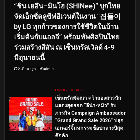
“ชิน เยอึน–มินโฮ (SHINee)” บุกไทย
จัดเอ็กซ์คลูซีฟอีเวนต์ในงาน “집들이
by LG ทุกก้าวของการใช้ชีวิตในบ้าน
เริ่มต้นกับแอลจี” พร้อมทัพศิลปินไทย
ร่วมสร้างสีสัน ณ เซ็นทรัลเวิลด์ 4-9
มิถุนายนนี้
2 เดือน ago
admin
LIVING
UPDATE
เซ็นทรัลพัฒนา คว้าสองสาวนัก
แสดงสุดฮอต “ลีน่า-หมิว” รับ
ภารกิจ Campaign Ambassador
“Grand Grand Sale 2026” ปลุก
เอเนอร์จี้มหกรรมช้อปกลางปีสุด
คึกคัก