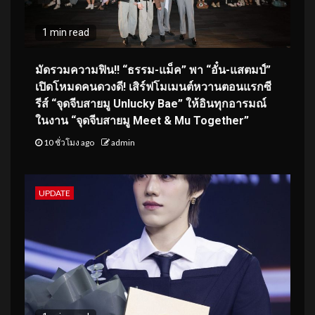
1 min read
มัดรวมความฟิน!! “ธรรม-แม็ค” พา “อั๋น-แสตมป์”
เปิดโหมดคนดวงดี! เสิร์ฟโมเมนต์หวานตอนแรกซี
รีส์ “จุดจีบสายมู Unlucky Bae” ให้อินทุกอารมณ์
ในงาน “จุดจีบสายมู Meet & Mu Together”
10 ชั่วโมง ago
admin
UPDATE