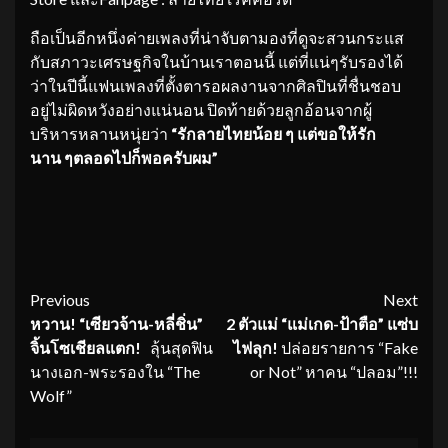
ถือเป็นอีกหนึ่งค่ายเพลงที่น่าจับตามองที่ดูจะสวนกระแส
กับสภาวะเศรษฐกิจในบ้านเราตอนนี้ แต่ที่แน่ๆรับรองได้
ว่าในปีนี้แฟนเพลงที่ตั้งตารอผลงานจากศิลปินที่ชื่นชอบ
อยู่ไม่ผิดหวังอย่างแน่นอน ปิดท้ายด้วยลูกอ้อนจากผู้
บริหารหลานหนุ่ยว่า
“รักลายไทยน้อย ๆ แต่ขอให้รัก
นาน ๆตลอดไปก็พอครับผม”
Continue
Previous
Next
หวาน
! “เซียวจ้าน-หลี่ชิ่น”
2 ตัวแม่ “แม่เกด-ป้าตือ” แซ่บ
Reading
จิ้นโซเชียลแตก!
ลุ้นสุดฟิน
ไฟลุก!
ปล่อยรายการ “Fake
นางเอก-พระรองใน “The
or Not” หาคน “ปลอม”!!!
Wolf”