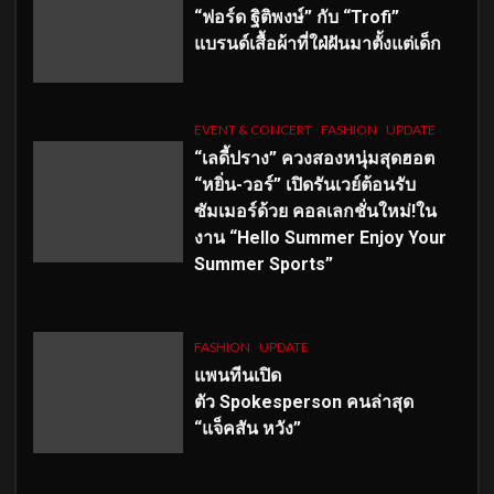
“ฟอร์ด ฐิติพงษ์” กับ “Trofi”
แบรนด์เสื้อผ้าที่ใฝ่ฝันมาตั้งแต่เด็ก
EVENT & CONCERT
FASHION
UPDATE
“เลดี้ปราง” ควงสองหนุ่มสุดฮอต
“หยิ่น-วอร์” เปิดรันเวย์ต้อนรับ
ซัมเมอร์ด้วย คอลเลกชั่นใหม่!ใน
งาน “Hello Summer Enjoy Your
Summer Sports”
FASHION
UPDATE
แพนทีนเปิด
ตัว
Spokesperson คนล่าสุด
“แจ็คสัน หวัง”