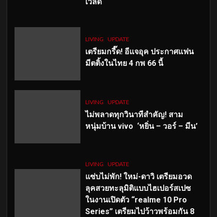
เวิลด์
LIVING
UPDATE
เตรียมกรี๊ด! อีแจอุค ประกาศแฟน
มีตติ้งในไทย 4 กพ 66 นี้
LIVING
UPDATE
ไม่พลาดทุกวินาทีสำคัญ
! สาม
หนุ่มบ้าน vivo ‘หยิ่น – วอร์ – มีน’
LIVING
UPDATE
แซ่บไม่พัก! ใหม่-ดาวิ เตรียมอวด
ลุคสวยทะลุมิติแบบไฮเปอร์สเปซ
ในงานเปิดตัว “realme 10 Pro
Series” เตรียมไปว้าวพร้อมกัน 8