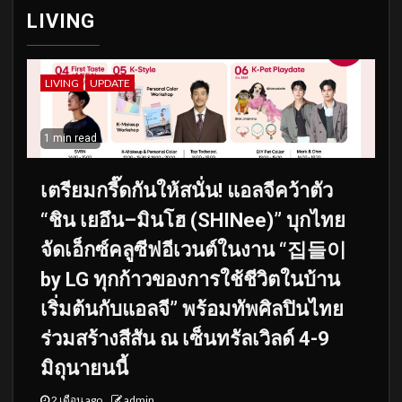
LIVING
LIVING
UPDATE
1 min read
เตรียมกรี๊ดกันให้สนั่น! แอลจีคว้าตัว
“ชิน เยอึน–มินโฮ (SHINee)” บุกไทย
จัดเอ็กซ์คลูซีฟอีเวนต์ในงาน “집들이
by LG ทุกก้าวของการใช้ชีวิตในบ้าน
เริ่มต้นกับแอลจี” พร้อมทัพศิลปินไทย
ร่วมสร้างสีสัน ณ เซ็นทรัลเวิลด์ 4-9
มิถุนายนนี้
2 เดือน ago
admin