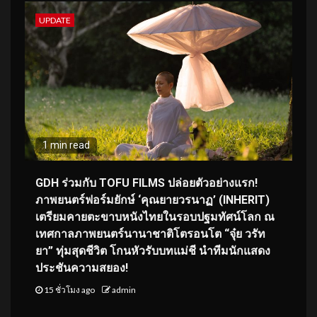
UPDATE
1 min read
GDH ร่วมกับ TOFU FILMS ปล่อยตัวอย่างแรก!
ภาพยนตร์ฟอร์มยักษ์ ‘คุณยายวรนาฏ’ (INHERIT)
เตรียมคายตะขาบหนังไทยในรอบปฐมทัศน์โลก ณ
เทศกาลภาพยนตร์นานาชาติโตรอนโต “จุ๋ย วรัท
ยา” ทุ่มสุดชีวิต โกนหัวรับบทแม่ชี นำทีมนักแสดง
ประชันความสยอง!
15 ชั่วโมง ago
admin