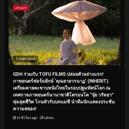
UPDATE
1 min read
GDH ร่วมกับ TOFU FILMS ปล่อยตัวอย่างแรก!
ภาพยนตร์ฟอร์มยักษ์ ‘คุณยายวรนาฏ’ (INHERIT)
เตรียมคายตะขาบหนังไทยในรอบปฐมทัศน์โลก ณ
เทศกาลภาพยนตร์นานาชาติโตรอนโต “จุ๋ย วรัทยา”
ทุ่มสุดชีวิต โกนหัวรับบทแม่ชี นำทีมนักแสดงประชัน
ความสยอง!
15 ชั่วโมง ago
admin