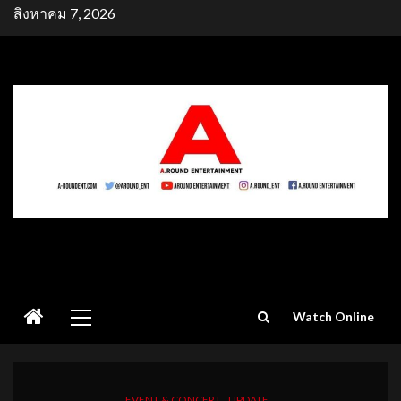
Skip
สิงหาคม 7, 2026
to
content
Primary
Watch Online
Menu
EVENT & CONCERT
UPDATE