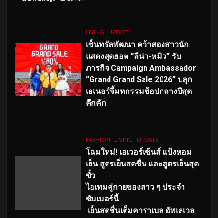
LIVING
UPDATE
เซ็นทรัลพัฒนา คว้าสองสาวนัก
แสดงสุดฮอต “ลีน่า-หมิว” รับ
ภารกิจ Campaign Ambassador
“Grand Grand Sale 2026” ปลุก
เอเนอร์จี้มหกรรมช้อปกลางปีสุด
คึกคัก
FASHION
LIVING
UPDATE
โฉมใหม่
! เอเวอร์เซ้นส์ แป้งหอม
เย็น สูตรเย็นสดชื่น และสูตรเย็นสุด
ขั้ว
ไอเทมคู่กายของสาว ๆ ประจำ
ซัมเมอร์นี้
เย็นสดชื่นเต็มคาราเบล อัพเลเวล