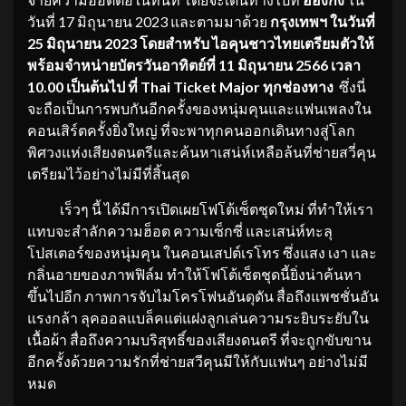
วันที่ 17 มิถุนายน 2023 และตามมาด้วย
กรุงเทพฯ ในวันที่
25 มิถุนายน 2023 โดยสำหรับ ไอคุนชาวไทยเตรียมตัวให้
พร้อมจำหน่ายบัตรวันอาทิตย์ที่
11 มิถุนายน 2566 เวลา
10.00 เป็นต้นไป ที่ Thai Ticket Major ทุกช่องทาง
ซึ่งนี่
จะถือเป็นการพบกันอีกครั้งของหนุ่มคุนและแฟนเพลงใน
คอนเสิร์ตครั้งยิ่งใหญ่ ที่จะพาทุกคนออกเดินทางสู่โลก
พิศวงแห่งเสียงดนตรีและค้นหาเสน่ห์เหลือล้นที่ช่ายสวี่คุน
เตรียมไว้อย่างไม่มีที่สิ้นสุด
เร็วๆ นี้ ได้มีการเปิดเผยโฟโต้เซ็ตชุดใหม่ ที่ทำให้เรา
แทบจะสำลักความฮ็อต ความเซ็กซี่ และเสน่ห์ทะลุ
โปสเตอร์ของหนุ่มคุน ในคอนเสปต์เรโทร ซึ่งแสง เงา และ
กลิ่นอายของภาพฟิล์ม ทำให้โฟโต้เซ็ตชุดนี้ยิ่งน่าค้นหา
ขึ้นไปอีก ภาพการจับไมโครโฟนอันดุดัน สื่อถึงแพชชั่นอัน
แรงกล้า ลุคออลแบล็คแต่แฝงลูกเล่นความระยิบระยับใน
เนื้อผ้า สื่อถึงความบริสุทธิ์ของเสียงดนตรี ที่จะถูกขับขาน
อีกครั้งด้วยความรักที่ช่ายสวีคุนมีให้กับแฟนๆ อย่างไม่มี
หมด