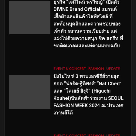
ธุรกิจ “เจมีไนน์ นรวิชญ์” เปิดตัว
DIVINE Brand Official แบรนด์
เสื้อผ้าและสินค้าไลฟ์สไตล์ ที่
สะท้อนบุคลิกและความชอบของ
เจ้าตัว ผสานความเรียบง่าย แต่
แฝงไปด้วยความสนุก ชิค สตรีท ที่
ขอติดแกลมและเท่ตามแบบฉบับ
EVENT & CONCERT
FASHION
UPDATE
ปังไม่ไหว! 3 พระเอกซีรีส์วายสุด
ฮอต “ฟอร์ด-ฐิติพงศ์”“Nat Chen”
และ “โคเฮย์ ฮิงุจิ” (Higuchi
Kouhei)บินลัดฟ้าร่วมงาน SEOUL
FASHION WEEK 2024 ณ ประเทศ
เกาหลีใต้
EVENT & CONCERT
FASHION
UPDATE