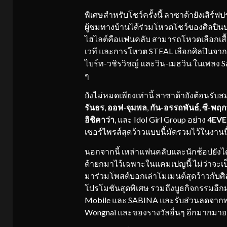
พิเศษสำหรับโชว์ครั้งนี้ ลาซาด้ายังเสิร
ผู้ชมทางบ้านได้ร่วมโหวตโชว์ของศิลปินบ
ไฮไลต์คือแฟนคลับ สามารถโหวตเลือกเสื้อผ
เวที และการโหวต STEAL เลือกศิลปินจากฝั
ไบร์ท-วชิรวิชญ์ และวิน-เมธวิน ในเพลง S
ๆ
ยังไม่หมดเพียงเท่านี้ ลาซาด้ายังต้อนรั
รันธร
,
ออฟ-จุมพล
,
กัน-อรรถพันธ์
,
ซี-พฤก
อิชิคาว่า
, และ Idol Girl Group อย่าง
4EVE
เซอร์ไพรส์สุดว้าวแบบนี้มัดรวมไว้ในงานนี้
นอกจากนี้ เหล่าแฟนคลับและนักช้อปยังได
ด้ายกมาไว้เฉพาะในแคมเปญนี้ ไม่ว่าจะเป็น
มาร่วมโพสต์บอกเล่าโมเมนต์สุดว้าวกับศิล
โปรโมชันสุดพิเศษ รวมถึงบูธกิจกรรมอีกม
Mobile และ SABINA และรับส่วนลดจากพาร
Wongnai และของรางวัลอื่นๆ อีกมากมาย