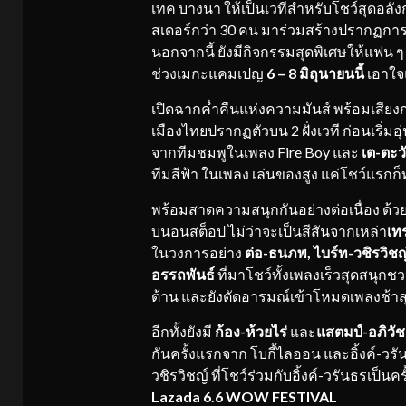
เทค บางนา ให้เป็นเวทีสำหรับโชว์สุดอลั
สเดอร์กว่า 30 คน มาร่วมสร้างปรากฏการณ
นอกจากนี้ ยังมีกิจกรรมสุดพิเศษให้แฟน ๆ
ช่วงเมกะแคมเปญ
6 – 8 มิถุนายน
นี้
เอาใจ
เปิดฉากค่ำคืนแห่งความมันส์ พร้อมเสียงก
เมืองไทยปรากฏตัวบน 2 ฝั่งเวที ก่อนเริ่มอ
จากทีมชมพูในเพลง Fire Boy และ
เต
-ตะวั
ทีมสีฟ้า ในเพลง เล่นของสูง แค่โชว์แรกก
พร้อมสาดความสนุกกันอย่างต่อเนื่อง ด้วย
บนอนสต็อป ไม่ว่าจะเป็นสีสันจากเหล่า
เท
ในวงการอย่าง
ต่อ
-ธนภพ, ไบร์ท-วชิรวิชญ์
อรรถพันธ์
ที่มาโชว์ทั้งเพลงเร็วสุดสนุกช
ต้าน และยังตัดอารมณ์เข้าโหมดเพลงช้าส
อีกทั้งยังมี
ก้อง
-ห้วยไร่
และ
แสตมป์
-อภิวัช
กันครั้งแรกจาก โบกี้ไลออน และอิ้งค์-วร
วชิรวิชญ์ ที่โชว์ร่วมกับอิ้งค์-วรันธรเป
Lazada 6.6 WOW FESTIVAL