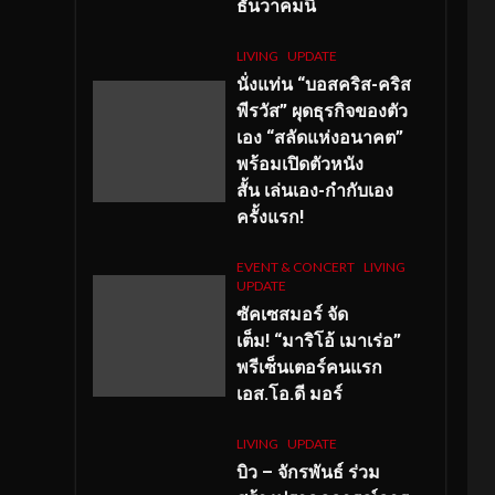
ธันวาคมนี้
LIVING
UPDATE
นั่งแท่น “บอสคริส-คริส
พีรวัส” ผุดธุรกิจของตัว
เอง “สลัดแห่งอนาคต”
พร้อมเปิดตัวหนัง
สั้น เล่นเอง-กำกับเอง
ครั้งแรก!
EVENT & CONCERT
LIVING
UPDATE
ซัคเซสมอร์ จัด
เต็ม
!
“มาริโอ้ เมาเร่อ”
พรีเซ็นเตอร์คนแรก
เอส
.โอ.ดี มอร์
LIVING
UPDATE
บิว – จักรพันธ์ ร่วม