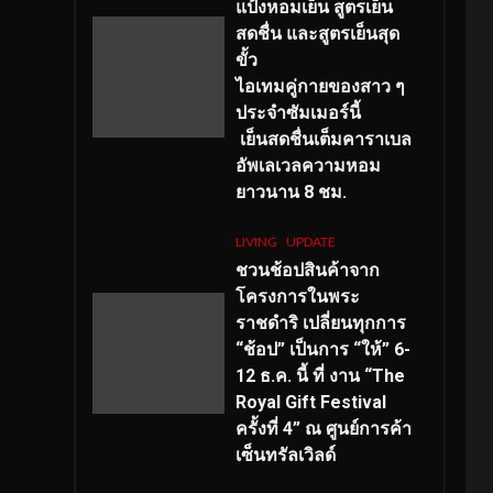
แป้งหอมเย็น สูตรเย็น
สดชื่น และสูตรเย็นสุด
ขั้ว
ไอเทมคู่กายของสาว ๆ
ประจำซัมเมอร์นี้
เย็นสดชื่นเต็มคาราเบล
อัพเลเวลความหอม
ยาวนาน
8
ชม.
LIVING
UPDATE
ชวนช้อปสินค้าจาก
โครงการในพระ
ราชดำริ เปลี่ยนทุกการ
“ช้อป” เป็นการ “ให้” 6-
12 ธ.ค. นี้ ที่ งาน “The
Royal Gift Festival
ครั้งที่ 4” ณ ศูนย์การค้า
เซ็นทรัลเวิลด์