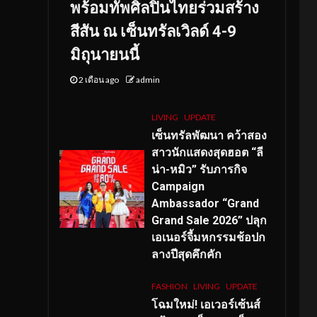
พร้อมทัพศิลปินไทยร่วมสร้าง
สีสัน ณ เซ็นทรัลเวิลด์ 4-9
มิถุนายนนี้
2 เดือน ago
admin
LIVING
UPDATE
เซ็นทรัลพัฒนา คว้าสอง
สาวนักแสดงสุดฮอต “ลี
น่า-หมิว” รับภารกิจ
Campaign
Ambassador “Grand
Grand Sale 2026” ปลุก
เอเนอร์จี้มหกรรมช้อปก
ลางปีสุดคึกคัก
FASHION
LIVING
UPDATE
โฉมใหม่
! เอเวอร์เซ้นส์