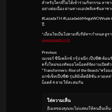
สำหรับใครที่ไม่ได้เข้าร่วมกิจกรรม ลาซ
อย่างต่อเนื่อง ผ่านทางแอปพลิเคชันลาซาด้า
#LazadaTH #Lazada66MegaWOWsale #L
ปี
*เงื่อนไขเป็นไปตามที่บริษัทฯ กำหนด ดูรา
www.lazada.co.th
Continue
Previous
เมเจอร์ ซีนีเพล็กซ์ กรุ้ป ผนึก เป๊ปซี่® ต้อนร
Reading
ครั้งใหม่ของทัพออโตบ็อตส์จัดงานเปิดตัว
“Transformers: Rise of the Beasts”พร้อมส
อกซ์เซ็ทเป๊ปซี่® รุ่นลิมิเต็ดอิดิชั่น ลายเห
บ็อตส์ 4 ลาย ให้สะสมกัน
ใส่ความเห็น
อีเมลของคุณจะไม่แสดงให้คนอื่นเห็น