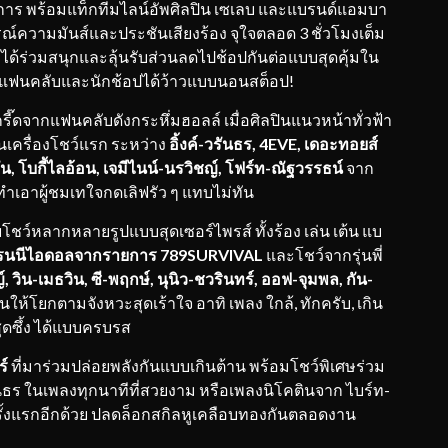
งการ พร้อมแท็กทีมไลน์อัพศิลปิน เซเลบ และแบรนด์แอมบา
์ความมันส์และประชันเสียงร้อง จุใจตลอด 3 ชั่วโมงเต็ม
 ได้ร่วมสนุกและลุ้นรับส่วนลดไปช้อปกันต่อแบบสุดคุ้มใน
แฟนคลับและนักช้อปได้ว้าวแบบนอนสต็อป!
รี๊ดจากแฟนคลับดังกระหึ่มฮอลล์ เมื่อศิลปินแนวหน้าทั่วฟ้า
ุ่นเครื่องโชว์แรก ระหว่าง
อิ้งค์-วรันธร
, 4EVE, เดอะทอยส์
น, โบกี้ไลอ้อน, เจมีไนน์-
นรวิชญ์
, โฟร์ท-
ณัฐวรรธน์
จาก
็ทำเอาผู้ชมเทใจกดเลิฟรัว ๆ แทบไม่ทัน
โชว์หลากหลายรูปแบบสุดเซอร์ไพรส์ ทั้งร้อง เล่น เต้น แบ
รนนีไอดอลจากรายการ
789SURVIVAL
และโชว์จากรุ่นพี่
, วิน-เมธวิน, ซี-พฤกษ์, นุนิว-ชวรินทร์, ออฟ-จุมพล, กัน-
วนให้โยกตามจังหวะสุดเร้าใจ อาทิ เพลง ใกล้, ทักครับ, เกิน
ุดซึ้ง ได้แบบครบรส
ร์
ที่มาร่วมปล่อยพลังกันแบบเกินต้าน พร้อมโชว์พิเศษร่วม
ันธร ในเพลงทุกนาทีที่สวยงาม หรือเพลงนิโคตินจาก ไบร์ท-
็นครั้งแรกอีกด้วย ปลดล็อกสกิลหูเคลือบทองกันตลอดงาน