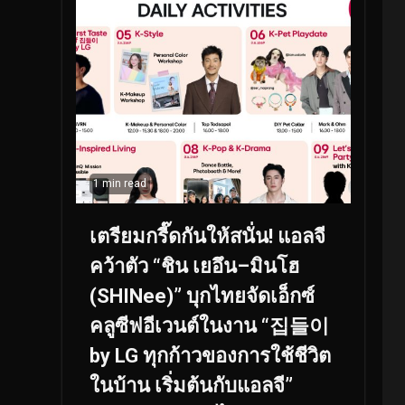
1 min read
เตรียมกรี๊ดกันให้สนั่น! แอลจี
คว้าตัว “ชิน เยอึน–มินโฮ
(SHINee)” บุกไทยจัดเอ็กซ์
คลูซีฟอีเวนต์ในงาน “집들이
by LG ทุกก้าวของการใช้ชีวิต
ในบ้าน เริ่มต้นกับแอลจี”