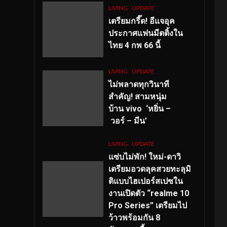
LIVING
UPDATE
เตรียมกรี๊ด! อีแจอุค
ประกาศแฟนมีตติ้งใน
ไทย 4 กพ 66 นี้
LIVING
UPDATE
ไม่พลาดทุกวินาที
สำคัญ
! สามหนุ่ม
บ้าน vivo ‘หยิ่น –
วอร์ – มีน’
LIVING
UPDATE
แซ่บไม่พัก! ใหม่-ดาวิ
เตรียมอวดลุคสวยทะลุมิ
ติแบบไฮเปอร์สเปซใน
งานเปิดตัว “realme 10
Pro Series” เตรียมไป
ว้าวพร้อมกัน 8