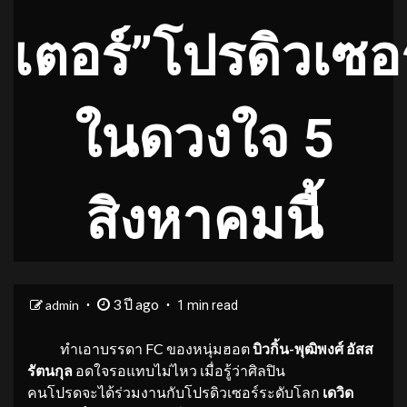
เตอร์”โปรดิวเซอร
ในดวงใจ 5
สิงหาคมนี้
3 ปี ago
admin
1 min read
ทำเอาบรรดา FC ของหนุ่มฮอต
บิวกิ้น-พุฒิพงศ์ อัสส
รัตนกุล
อดใจรอแทบไม่ไหว เมื่อรู้ว่าศิลปิน
คนโปรดจะได้ร่วมงานกับโปรดิวเซอร์ระดับโลก
เดวิด