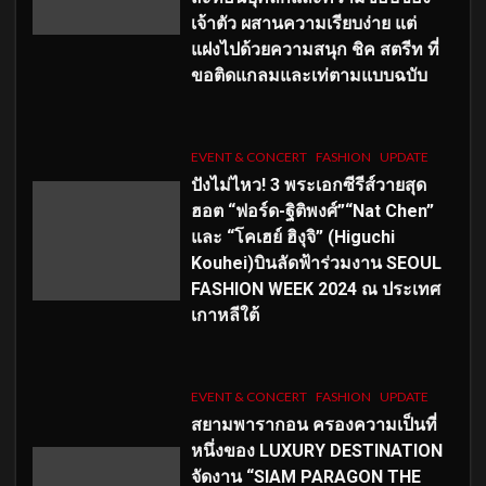
เจ้าตัว ผสานความเรียบง่าย แต่
แฝงไปด้วยความสนุก ชิค สตรีท ที่
ขอติดแกลมและเท่ตามแบบฉบับ
EVENT & CONCERT
FASHION
UPDATE
ปังไม่ไหว! 3 พระเอกซีรีส์วายสุด
ฮอต “ฟอร์ด-ฐิติพงศ์”“Nat Chen”
และ “โคเฮย์ ฮิงุจิ” (Higuchi
Kouhei)บินลัดฟ้าร่วมงาน SEOUL
FASHION WEEK 2024 ณ ประเทศ
เกาหลีใต้
EVENT & CONCERT
FASHION
UPDATE
สยามพารากอน ครองความเป็นที่
หนึ่งของ LUXURY DESTINATION
จัดงาน “SIAM PARAGON THE