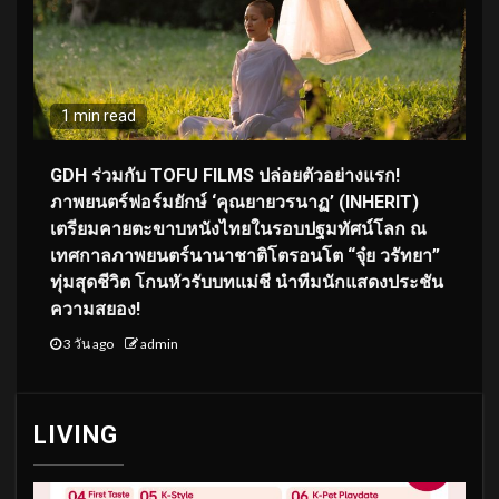
1 min read
GDH ร่วมกับ TOFU FILMS ปล่อยตัวอย่างแรก!
ภาพยนตร์ฟอร์มยักษ์ ‘คุณยายวรนาฏ’ (INHERIT)
เตรียมคายตะขาบหนังไทยในรอบปฐมทัศน์โลก ณ
เทศกาลภาพยนตร์นานาชาติโตรอนโต “จุ๋ย วรัทยา”
ทุ่มสุดชีวิต โกนหัวรับบทแม่ชี นำทีมนักแสดงประชัน
ความสยอง!
3 วัน ago
admin
LIVING