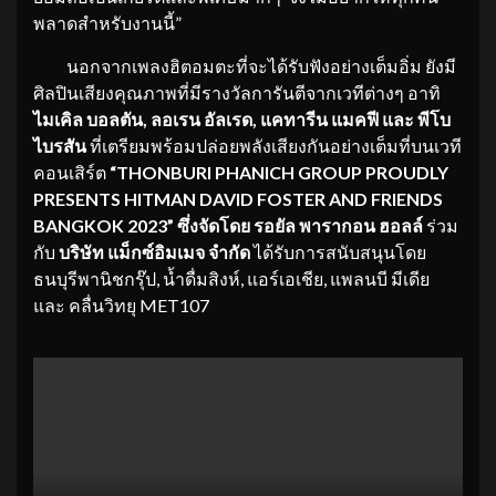
พลาดสำหรับงานนี้”
นอกจากเพลงฮิตอมตะที่จะได้รับฟังอย่างเต็มอิ่ม ยังมี
ศิลปินเสียงคุณภาพที่มีรางวัลการันตีจากเวทีต่างๆ อาทิ
ไม
เคิล บอลตัน, ลอเรน อัลเรด, แคทารีน แมคฟี และ พีโบ
ไบรสัน
ที่เตรียมพร้อมปล่อยพลังเสียงกันอย่างเต็มที่บนเวที
คอนเสิร์ต
“
THONBURI PHANICH GROUP PROUDLY
PRESENTS HITMAN DAVID FOSTER AND FRIENDS
BANGKOK 2023” ซึ่งจัดโดย
รอยัล พารากอน ฮอลล์
ร่วม
กับ
บริษัท แม็กซ์อิมเมจ จำกัด
ได้รับการสนับสนุนโดย
ธนบุรีพานิชกรุ๊ป, น้ำดื่มสิงห์, แอร์เอเชีย, แพลนบี มีเดีย
และ คลื่นวิทยุ MET107