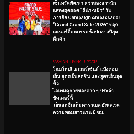
เซ็นทรัลพัฒนา คว้าสองสาวนัก
แสดงสุดฮอต “ลีน่า-หมิว” รับ
ภารกิจ Campaign Ambassador
“Grand Grand Sale 2026” ปลุก
เอเนอร์จี้มหกรรมช้อปกลางปีสุด
คึกคัก
FASHION
LIVING
UPDATE
โฉมใหม่
! เอเวอร์เซ้นส์ แป้งหอม
เย็น สูตรเย็นสดชื่น และสูตรเย็นสุด
ขั้ว
ไอเทมคู่กายของสาว ๆ ประจำ
ซัมเมอร์นี้
เย็นสดชื่นเต็มคาราเบล อัพเลเวล
ความหอมยาวนาน
8
ชม.