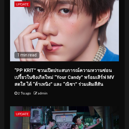
UPDATE
1 min read
“PP KRIT” ชวนเปิดประสบการณ์ความหวานซ่อน
เปรี้ยวในซิงเกิลใหม่ “Your Candy” พร้อมเสิร์ฟ MV
สดใส ได้ “ต้าเหนิง” และ “ณิชา” ร่วมเติมสีสัน
2 วัน ago
admin
UPDATE