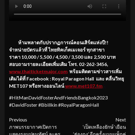
ห้ามพลาดกับปรากฏการณ์คอนเสิร์ตแห่งปี
!!
จำหน่ายบัตรแล้ว
ที่ ไทยทิคเก็ตเมเจอร์ ทุกสาขา
ราคา
10,000 / 5,500 / 4,500 / 3,500 และ 2,500 บาท
สอบถามรายละเอียดเพิ่มเติม โทร. 02-262-3456,
www.thaiticketmajor.com
พร้อมติดตามข่าวสารเพิ่ม
เติมได้ที่
Facebook : Royal Paragon Hall และ คลื่นวิทยุ
MET107 หรือทางออนไลน์
www.met107.fm
#HitManDavidFosterAndFriendsBangkok2023
#DavidFoster #Bbillkin #RoyalParagonHall
Continue
Previous
Next
ภาพบรรยากาศเปิดการ
‘เป็ดเหลืองยักษ์’ เยือน
Reading
แสดงรอบปฐมทัศน์ ละคร
‘ฮ่องกง’ อีกครั้งแบบแพ็กคู่