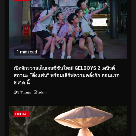
1 min read
เปิดจักรวาลเล็บเจลซีซันใหม่! GELBOYS 2 เดบิวต์
สถานะ “ติ่งแฟน” พร้อมเสิร์ฟความคลั่งรัก ตอนแรก
8 ส.ค.นี้
3 วัน ago
admin
UPDATE