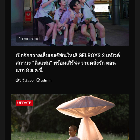
1 min read
เปิดจักรวาลเล็บเจลซีซันใหม่! GELBOYS 2 เดบิวต์
สถานะ “ติ่งแฟน” พร้อมเสิร์ฟความคลั่งรัก ตอน
แรก 8 ส.ค.นี้
3 วัน ago
admin
UPDATE