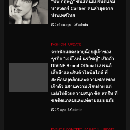
“พีพี กฤษฏ์” ขึ้นแท่นแบรนด์แอม
บาสเดอร์ Cartier คนล่าสุดจาก
ประเทศไทย
2 เดือน ago
admin
FASHION
UPDATE
จากนักแสดงอายุน้อยสู่เจ้าของ
ธุรกิจ “เจมีไนน์ นรวิชญ์” เปิดตัว
DIVINE Brand Official แบรนด์
เสื้อผ้าและสินค้าไลฟ์สไตล์ ที่
สะท้อนบุคลิกและความชอบของ
เจ้าตัว ผสานความเรียบง่าย แต่
แฝงไปด้วยความสนุก ชิค สตรีท ที่
ขอติดแกลมและเท่ตามแบบฉบับ
2 ปี ago
admin
EVENT & CONCERT
FASHION
UPDATE