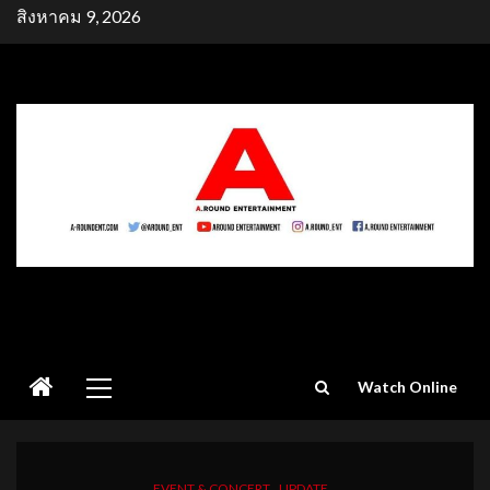
Skip
สิงหาคม 9, 2026
to
content
Primary
Watch Online
Menu
EVENT & CONCERT
UPDATE