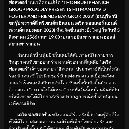
ฟอสเตอร์
บนเวทีคอนเสิร์ต
“
THONBURI PHANICH
GROUP PROUDLY PRESENTS HITMAN DAVID
FOSTER AND FRIENDS BANGKOK 2023” (ธนบุรีพานิ
ชกรุ๊ป พราวด์ลี่ พรีเซนต์ส ฮิตแมน เดวิด ฟอสเตอร์ แอนด์
เฟรนด์ส แบงคอก 2023)
ที่จะจัดขึ้นอย่างยิ่งใหญ่
ในวันที่
5
สิงหาคม 2566
เวลา
19.00 น.
ณ รอยัล พารากอน ฮอลล์
สยามพารากอน
ก่อนหน้านี้ หนุ่มบิวกิ้นเคยให้สัมภาษณ์ในรายการ
วิทยุว่า คนที่เขาอยากร่วมงานด้วยมากที่สุดคือ
“เดวิด
ฟอสเตอร์”
เจ้าของฉายา “ฮิตแมน” ปรมาจารย์ที่เป็นทั้งนัก
ร้อง นักดนตรี โปรดิวเซอร์ นักแต่งเพลง และเบื้องหลังค
วามสำเร็จของศิลปินระดับโลก ซึ่งครั้งนั้นบิวกิ้นยังกล่าว
ติดตลกว่า “จะเป็นไปได้เหรอ” กระทั่งวันนี้เหมือนฝันที่เป็น
จริงที่เขาจะได้มีโอกาสสร้างปรากฏการณ์ครั้งสำคัญบน
เวทีคอนเสิร์ต
เดวิด ฟอสเตอร์
เผยถึงคอนเสิร์ตครั้งนี้ว่า “ผมรู้สึกดีใจ
ที่ได้มีโอกาสมาแสดงคอนเสิร์ตที่เมืองไทยอีกครั้ง และ
สำหรับครั้งนี้ผมยังได้พากลุ่มเพื่อนศิลปินคุณภาพระดับ