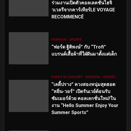
ร่วมงานเปิดตัวคอลเลคชั่นไฮจิ
วเวลรีจากคาร์เทียร์LE VOYAGE
RECOMMENCÉ
FASHION
UPDATE
“ฟอร์ด ฐิติพงษ์” กับ “Trofi”
แบรนด์เสื้อผ้าที่ใฝ่ฝันมาตั้งแต่เด็ก
EVENT & CONCERT
FASHION
UPDATE
“เลดี้ปราง” ควงสองหนุ่มสุดฮอต
“หยิ่น-วอร์” เปิดรันเวย์ต้อนรับ
ซัมเมอร์ด้วย คอลเลกชั่นใหม่!ใน
งาน “Hello Summer Enjoy Your
Summer Sports”