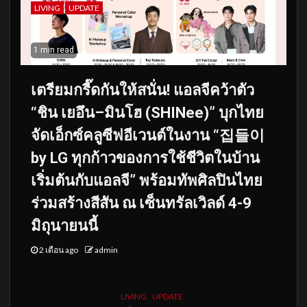
LIVING
UPDATE
1 min read
เตรียมกรี๊ดกันให้สนั่น! แอลจีคว้าตัว
“ชิน เยอึน–มินโฮ (SHINee)” บุกไทย
จัดเอ็กซ์คลูซีฟอีเวนต์ในงาน “집들이
by LG ทุกก้าวของการใช้ชีวิตในบ้าน
เริ่มต้นกับแอลจี” พร้อมทัพศิลปินไทย
ร่วมสร้างสีสัน ณ เซ็นทรัลเวิลด์ 4-9
มิถุนายนนี้
2 เดือน ago
admin
LIVING
UPDATE