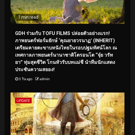
1 min read
GDH ร่วมกับ TOFU FILMS ปล่อยตัวอย่างแรก!
ภาพยนตร์ฟอร์มยักษ์ ‘คุณยายวรนาฏ’ (INHERIT)
เตรียมคายตะขาบหนังไทยในรอบปฐมทัศน์โลก ณ
เทศกาลภาพยนตร์นานาชาติโตรอนโต “จุ๋ย วรัท
ยา” ทุ่มสุดชีวิต โกนหัวรับบทแม่ชี นำทีมนักแสดง
ประชันความสยอง!
3 วัน ago
admin
UPDATE