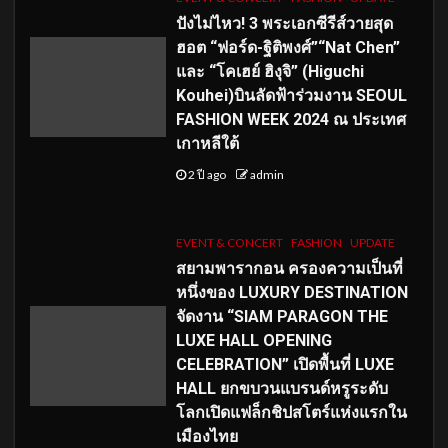
ปังไม่ไหว! 3 พระเอกซีรีส์วายสุด
ฮอต “ฟอร์ด-ฐิติพงศ์”“Nat Chen”
และ “โคเฮย์ ฮิงุจิ” (Higuchi
Kouhei)บินลัดฟ้าร่วมงาน SEOUL
FASHION WEEK 2024 ณ ประเทศ
เกาหลีใต้
2 ปี ago
admin
EVENT & CONCERT
FASHION
UPDATE
สยามพารากอน ครองความเป็นที่
หนึ่งของ LUXURY DESTINATION
จัดงาน “SIAM PARAGON THE
LUXE HALL OPENING
CELEBRATION” เปิดพื้นที่ LUXE
HALL ยกขบวนแบรนด์หรูระดับ
โลกเปิดแฟล็กชิปสโตร์แห่งแรกใน
เมืองไทย