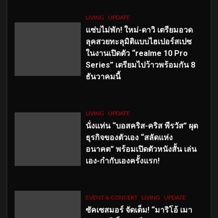
LIVING
UPDATE
แซ่บไม่พัก! ใหม่-ดาวิ เตรียมอวด
ลุคสวยทะลุมิติแบบไฮเปอร์สเปซ
ในงานเปิดตัว “realme 10 Pro
Series” เตรียมไปว้าวพร้อมกัน 8
ธันวาคมนี้
LIVING
UPDATE
นั่งแท่น “บอสคริส-คริส พีรวัส” ผุด
ธุรกิจของตัวเอง “สลัดแห่ง
อนาคต” พร้อมเปิดตัวหนังสั้น เล่น
เอง-กำกับเองครั้งแรก!
EVENT & CONCERT
LIVING
UPDATE
ซัคเซสมอร์ จัดเต็ม
!
“มาริโอ้ เมา