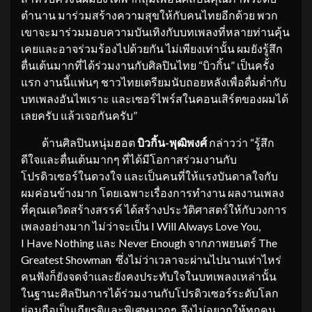
ตำนาน มาร่วมสร้างความสุขให้กับคนไทยอีกด้วย พวก
เขาจะมาร่วมมอบความบันเทิงกับบทเพลงที่หลายท่านคุ้น
เคยและอาจร่วมร้องไปด้วยกัน ไม่เพียงเท่านั้น ผมยังรู้สึก
ตื่นเต้นมากที่ได้ร่วมงานกับศิลปินไทย “บิวกิ้น” เป็นครั้ง
แรก งานนี้แฟนๆ ชาวไทยเตรียมนับถอยหลังเพื่อดื่มด่ำกับ
บทเพลงอันไพเราะ และเซอร์ไพร์สในคอนเสิร์ตของผมได้
เลยครับ แล้วเจอกันครับ”
ด้านศิลปินหนุ่มฮอต
บิวกิ้น
-พุฒิพงศ์
กล่าวว่า “รู้สึก
ดีใจและตื่นเต้นมากๆ ที่ได้มีโอกาสร่วมงานกับ
โปรดิวเซอร์ในดวงใจ และเป็นคนที่ให้แรงบันดาลใจกับ
ผมค่อนข้างมาก โดยเฉพาะเรื่องการทำงาน ผลงานเพลง
ที่คุณเดวิดสร้างสรรค์ ได้สร้างประวัติศาสตร์ให้กับวงการ
เพลงอย่างมาก ไม่ว่าจะเป็น I Will Always Love You,
I Have Nothing และ Never Enough จากภาพยนตร์ The
Greatest Showman ซึ่งไม่ว่าเวลาจะผ่านไปนานเท่าไหร่
คนฟังก็ยังจดจำและยังคงประทับใจในบทเพลงเหล่านั้น
ในฐานะศิลปินการได้ร่วมงานกับโปรดิวเซอร์ระดับโลก
ย่อมถือเป็นเกียรติและพิเศษมากๆ จึงไม่อยากให้ทุกคน