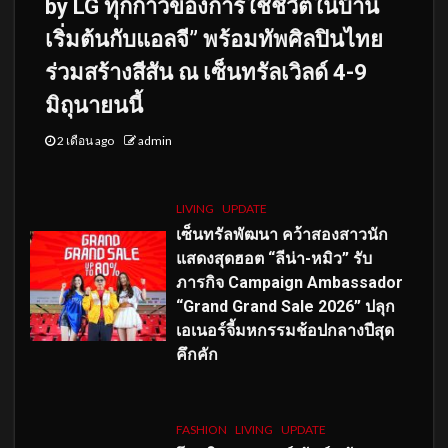
by LG ทุกก้าวของการใช้ชีวิตในบ้าน
เริ่มต้นกับแอลจี” พร้อมทัพศิลปินไทย
ร่วมสร้างสีสัน ณ เซ็นทรัลเวิลด์ 4-9
มิถุนายนนี้
2 เดือน ago
admin
LIVING
UPDATE
เซ็นทรัลพัฒนา คว้าสองสาวนัก
แสดงสุดฮอต “ลีน่า-หมิว” รับ
ภารกิจ Campaign Ambassador
“Grand Grand Sale 2026” ปลุก
เอเนอร์จี้มหกรรมช้อปกลางปีสุด
คึกคัก
FASHION
LIVING
UPDATE