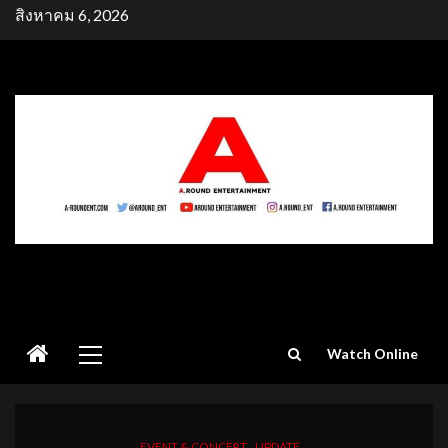
Skip
สิงหาคม 6, 2026
to
content
Primary
Watch Online
Menu
EVENT & CONCERT
UPDATE