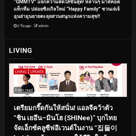
“GMMTV” แจกความสดใสขั้นสุด! หลานๆ มาสคอต
แท็กทีม ปล่อยซิงเกิลใหม่ “Happy Family” ชวนเจ่เจ้
อุนย่าอุนยายตะลุยสวนสนุกแห่งความสุข!!
2 วัน ago
admin
LIVING
LIVING
UPDATE
1 min read
เตรียมกรี๊ดกันให้สนั่น! แอลจีคว้าตัว
“ชิน เยอึน–มินโฮ (SHINee)” บุกไทย
จัดเอ็กซ์คลูซีฟอีเวนต์ในงาน “집들이