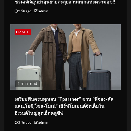
ชวนเจ่เจ้อุนย่าอุนยายตะลุยสวนสนุกแห่งความสุข!!
2 วัน ago
admin
UPDATE
1 min read
เตรียมฟินครบทุกเจน “Tpartner” ชวน “พี่จอง-คัล
แลน,โยชิ,โซล-โมเน่” เสิร์ฟโมเมนต์จัดเต็มใน
อีเวนต์ใหญ่สุดเอ็กคลูชีฟ
3 วัน ago
admin