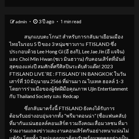
3 ปี ago
admin
1 min read
สนุกแบบตะโกน!! สำหรับการกลับมาเยือนเมือง
ไทยในรอบ 5 ปี ของ 3 หนุ่มชาวเกาะ FTISLAND ซึ่ง
ประกอบด้วย Lee Hong Gi (อี ฮงกิ), Lee Jae Jin (อี แจจิน)
และ Choi Min Hwan (ชเว มินฮวาน) กับคอนเสิร์ตที่มันส์
สุดของแห่งปี สมศักดิ์ศรีศิลปินระดับตัวแด๊ด! 2023
FTISLAND LIVE ‘RE : FTISLAND’ IN BANGKOK ในวัน
เสาร์ที่ 10 มิถุนายน 2566 ที่ผ่านมา ณ ไบเทค ฮอลล์ 1-3
โดยการร่วมมือของผู้จัดฝีมือคุณภาพ Ujin Entertianment
กับ Thailand Society และ Redcap
ซึ่งกลับมาครั้งนี้ FTISLAND ยังคงได้รับการ
ต้อนรับอย่างอบอุ่นจากทั้ง “พรีมาดอนน่า” (ชื่อแฟนคลับ)
ที่มากันแน่นฮอลล์คอนเสิร์ต รวมถึงคณะสื่อมวลชน ที่มา
ร่วมงานแถลงข่าวและงานคอนเสิร์ตกันอย่างหนาแน่นไม่
แพ้กัน โดยทั้ง 3 หนุ่มออกมาต้อนรับพร้อมพูดคุยอย่างเป็น