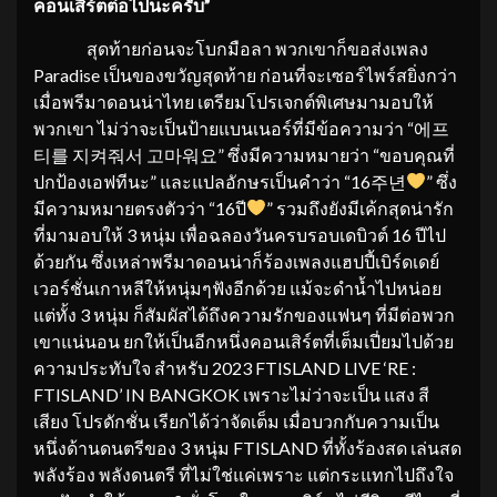
คอนเสิร์ตต่อไปนะครับ”
สุดท้ายก่อนจะโบกมือลา พวกเขาก็ขอส่งเพลง
Paradise เป็นของขวัญสุดท้าย ก่อนที่จะเซอร์ไพร์สยิ่งกว่า
เมื่อพรีมาดอนน่าไทย เตรียมโปรเจกต์พิเศษมามอบให้
พวกเขา ไม่ว่าจะเป็นป้ายแบนเนอร์ที่มีข้อความว่า “에프
티를 지켜줘서 고마워요” ซึ่งมีความหมายว่า “ขอบคุณที่
ปกป้องเอฟทีนะ” และแปลอักษรเป็นคำว่า “16주년
” ซึ่ง
มีความหมายตรงตัวว่า “16ปี
” รวมถึงยังมีเค้กสุดน่ารัก
ที่มามอบให้ 3 หนุ่ม เพื่อฉลองวันครบรอบเดบิวต์ 16 ปีไป
ด้วยกัน ซึ่งเหล่าพรีมาดอนน่าก็ร้องเพลงแฮปปี้เบิร์ดเดย์
เวอร์ชั่นเกาหลีให้หนุ่มๆฟังอีกด้วย แม้จะดำน้ำไปหน่อย
แต่ทั้ง 3 หนุ่ม ก็สัมผัสได้ถึงความรักของแฟนๆ ที่มีต่อพวก
เขาแน่นอน ยกให้เป็นอีกหนึ่งคอนเสิร์ตที่เต็มเปี่ยมไปด้วย
ความประทับใจ สำหรับ 2023 FTISLAND LIVE ‘RE :
FTISLAND’ IN BANGKOK เพราะไม่ว่าจะเป็น แสง สี
เสียง โปรดักชั่น เรียกได้ว่าจัดเต็ม เมื่อบวกกับความเป็น
หนึ่งด้านดนตรีของ 3 หนุ่ม FTISLAND ที่ทั้งร้องสด เล่นสด
พลังร้อง พลังดนตรี ที่ไม่ใช่แค่เพราะ แต่กระแทกไปถึงใจ