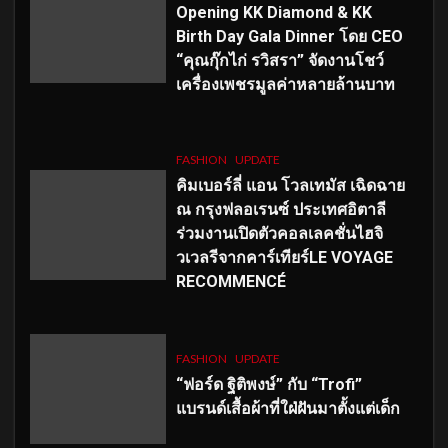
Opening KK Diamond & KK
Birth Day Gala Dinner โดย CEO
“คุณกุ๊กไก่ รวิสรา” จัดงานโชว์
เครื่องเพชรมูลค่าหลายล้านบาท
FASHION
UPDATE
คิมเบอร์ลี่ แอน โวลเทมัส เฉิดฉาย
ณ กรุงฟลอเรนซ์ ประเทศอิตาลี
ร่วมงานเปิดตัวคอลเลคชั่นไฮจิ
วเวลรีจากคาร์เทียร์LE VOYAGE
RECOMMENCÉ
FASHION
UPDATE
“ฟอร์ด ฐิติพงษ์” กับ “Trofi”
แบรนด์เสื้อผ้าที่ใฝ่ฝันมาตั้งแต่เด็ก