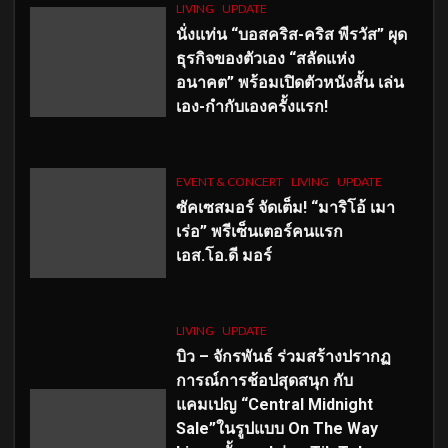
LIVING
UPDATE
นั่งแท่น “บอสคริส-คริส พีรวัส” ผุด
ธุรกิจของตัวเอง “สลัดแห่ง
อนาคต” พร้อมเปิดตัวหนังสั้น เล่น
เอง-กำกับเองครั้งแรก!
EVENT & CONCERT
LIVING
UPDATE
ซัคเซสมอร์ จัดเต็ม
!
“มาริโอ้ เมา
เร่อ” พรีเซ็นเตอร์คนแรก
เอส
.โอ.ดี มอร์
LIVING
UPDATE
บิว – จักรพันธ์ ร่วมสร้างปรากฏ
การณ์การช้อปสุดสนุก กับ
แคมเปญ “Central Midnight
Sale”ในรูปแบบ On The Way