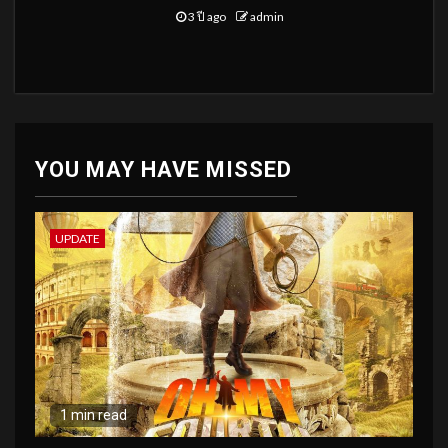
3 ปี ago
admin
YOU MAY HAVE MISSED
UPDATE
1 min read