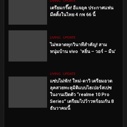
LIVING
UPDATE
เตรียมกรี๊ด! อีแจอุค ประกาศแฟน
มีตติ้งในไทย 4 กพ 66 นี้
LIVING
UPDATE
ไม่พลาดทุกวินาทีสำคัญ
! สาม
หนุ่มบ้าน vivo ‘หยิ่น – วอร์ – มีน’
LIVING
UPDATE
แซ่บไม่พัก! ใหม่-ดาวิ เตรียมอวด
ลุคสวยทะลุมิติแบบไฮเปอร์สเปซ
ในงานเปิดตัว “realme 10 Pro
Series” เตรียมไปว้าวพร้อมกัน 8
ธันวาคมนี้