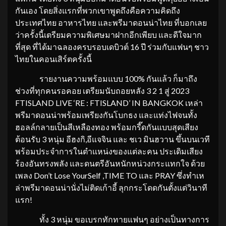
กันเอง โดยสิ่งแรกที่พวกเขาพูดถึงคือความคิดถึง
ประเทศไทย อาหารไทย และพรีมาดอนน่าไทย ที่บอกเลย
ว่าครั้งนี้เตรียมความพิเศษมาฝากอีกเพียบ และดีใจมาก
ที่สุด ที่ได้มาฉลองครบรอบเดบิวต์ 16 ปี ร่วมกับแฟนๆ ชาว
ไทยในคอนเสิร์ตครั้งนี้
รายงานความพร้อมแบบ 100% กันแล้ว ก็มาถึง
ช่วงที่ทุกคนรอคอย เตรียมนับถอยหลัง 3 2 1 สู่ 2023
FTISLAND LIVE ‘RE : FTISLAND’ IN BANGKOK เหล่า
พรีมาดอนน่าพร้อมเพรียงกันโบกธง และแท่งไฟจนทั้ง
ฮอลล์กลายเป็นสีเหลืองทอง พร้อมกรี๊ดกันแบบสุดเสียง
ต้อนรับ 3 หนุ่ม อีฮงกิ,อีแจจิน และ ชเว มินฮวาน ขึ้นบนเวที
พร้อมประจำการในตำแหน่งของแต่ละคน ประเดิมเสียง
ร้องอันทรงพลัง และดนตรีอันหนักหน่วงกระแทกใจ ด้วย
เพลง Don’t Lose YourSelf ,TIME TO และ PRAY ซึ่งทำเห
ล่าพรีมาดอนน่านั่งไม่ติดเก้าอี้ ลุกกระโดดกันตั้งแต่วินาที
แรก!
ทั้ง 3 หนุ่ม ขอเบรกทักทายแฟนๆ อย่างเป็นทางการ