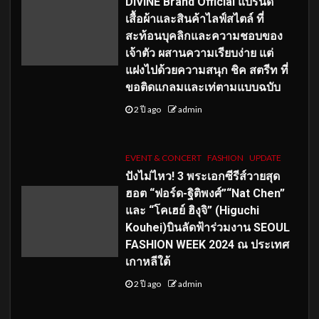
DIVINE Brand Official แบรนด์
เสื้อผ้าและสินค้าไลฟ์สไตล์ ที่
สะท้อนบุคลิกและความชอบของ
เจ้าตัว ผสานความเรียบง่าย แต่
แฝงไปด้วยความสนุก ชิค สตรีท ที่
ขอติดแกลมและเท่ตามแบบฉบับ
2 ปี ago
admin
EVENT & CONCERT
FASHION
UPDATE
ปังไม่ไหว! 3 พระเอกซีรีส์วายสุด
ฮอต “ฟอร์ด-ฐิติพงศ์”“Nat Chen”
และ “โคเฮย์ ฮิงุจิ” (Higuchi
Kouhei)บินลัดฟ้าร่วมงาน SEOUL
FASHION WEEK 2024 ณ ประเทศ
เกาหลีใต้
2 ปี ago
admin