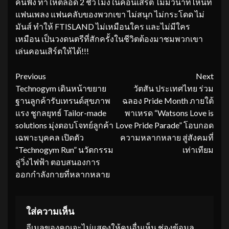
คนฟัง ทำให้ตลอด 2 ชั่วโมงในคอนเสิร์ต ไม่มีวินาทีไหนที่
แฟนเพลง แฟนคลับของพวกเขา ไม่สนุก ไม่กระโดด ไม่
มันส์ ทำให้ FTISLAND ไม่เหมือนใคร และไม่มีใคร
เหมือน เป็นวงดนตรีที่สักครั้งในชีวิตต้องมาชมพวกเขา
เล่นคอนเสิร์ตให้ได้!!!
Continue
Previous
Next
Technogym เดินหน้าขยาย
วัตสัน ประเทศไทย ร่วม
Reading
ฐานลูกค้ารับเทรนด์สุขภาพ
ฉลอง Pride Month ภายใต้
แรง ชูกลยุทธ์ Tailor-made
พาเหรด “Watsons Love is
solutions มุ่งตอบโจทย์ลูกค้า
Love Pride Parade” โอบกอด
เฉพาะบุคคล เปิดตัว
ความหลากหลาย สู่สังคมที่
“Technogym Run” นวัตกรรม
เท่าเทียม
ลู่วิ่งไฟฟ้า ตอบสนองการ
ออกกำลังกายที่หลากหลาย
ใส่ความเห็น
อีเมลของคุณจะไม่แสดงให้คนอื่นเห็น
ช่องข้อมูล