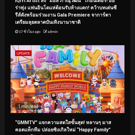
iQIYI Artist ส่ง “มอส ภาณุวัฒน์” โกอินเตอร์! ออ
ร่าพุ่ง แฟนอินโดแห่ต้อนรับห้างแตก! คว้าบทเด่นซี
รีส์ดังพร้อมร่วมงาน Gala Premiere จาการ์ตา
เตรียมลุยตลาดบันเทิงนานาชาติ
17 ชั่วโมง ago
admin
UPDATE
1 min read
“GMMTV” แจกความสดใสขั้นสุด! หลานๆ มาส
คอตแท็กทีม ปล่อยซิงเกิลใหม่ “Happy Family”