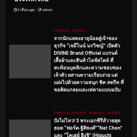
2 เดือน ago
admin
FASHION
UPDATE
จากนักแสดงอายุน้อยสู่เจ้าของ
ธุรกิจ “เจมีไนน์ นรวิชญ์” เปิดตัว
DIVINE Brand Official แบรนด์
เสื้อผ้าและสินค้าไลฟ์สไตล์ ที่
สะท้อนบุคลิกและความชอบของ
เจ้าตัว ผสานความเรียบง่าย แต่
แฝงไปด้วยความสนุก ชิค สตรีท ที่
ขอติดแกลมและเท่ตามแบบฉบับ
EVENT & CONCERT
FASHION
UPDATE
ปังไม่ไหว! 3 พระเอกซีรีส์วายสุด
ฮอต “ฟอร์ด-ฐิติพงศ์”“Nat Chen”
และ “โคเฮย์ ฮิงุจิ” (Higuchi