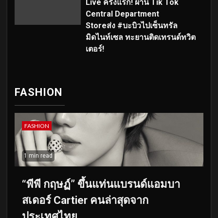
Live ครั้งแรก! ผ่าน Tik Tok
Central Department
Storeส่ง #บะบิวไปเซ็นทรัล
มิดไนท์เซล ทะยานติดเทรนด์ทวิต
เตอร์!
FASHION
FASHION
1 min read
“พีพี กฤษฏ์” ขึ้นแท่นแบรนด์แอมบา
สเดอร์ Cartier คนล่าสุดจาก
ประเทศไทย