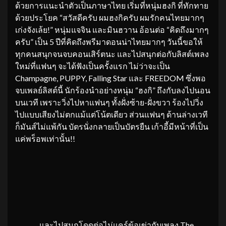
ด้วยการแนะนำตัวเป็นภาษาไทย เริ่มที่หนุ่มฮงกิ ที่ทักทาย
ด้วยประโยค “สวัสดีครับ ผมฮงกิครับ ผมรักคนไทยมากๆ
เก่งจังเล้ย!” หนุ่มแจจิน และมินฮวาน อ้อนต่อ “คิดถึงมากๆ
ครับ” เป็น 5 ปีที่คิดถึงพรีมาดอนน่าไทยมากๆ วันนี้ขอให้
ทุกคนสนุกจนจบคอนเสิร์ตนะ และไปสนุกต่อกับลิสต์เพลง
ใหม่ที่แฟนๆ จะได้ฟังเป็นครั้งแรก ไม่ว่าจะเป็น
Champagne, PUPPY, Falling Star และ FREEDOM ซึ่งพอ
จบเพลย์ลิสต์นี้ นักร้องนำอย่างหนุ่ม “ฮงกิ” ถึงกับลงไปนอน
บนเวที เพราะวิ่งไปหาแฟนๆ ทั้งฝั่งซ้าย-ฝั่งขวา ร้องไปวิ่ง
ไปแบบเสียงไม่ตกแม้แต่โน้ตเดียว ส่วนแฟนๆ ด้านล่างเวที
ก็มันส์ไม่แพ้กัน บัตรนั่งกลายเป็นบัตรยืน เก้าอี้มีหน้าที่เป็น
แค่พร็อพเท่านั้น!!
และไปสนุกโดดต่อไม่แคร์ข้อเข่ากับเพลง The