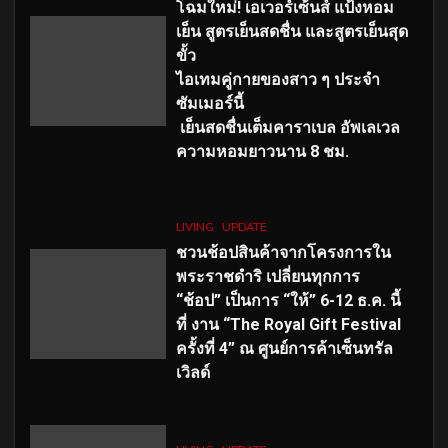
โฉมใหม่
! เอเวอร์เซ้นส์ แป้งหอม
เย็น สูตรเย็นสดชื่น และสูตรเย็นสุด
ขั้ว
ไอเทมคู่กายของสาว ๆ ประจำ
ซัมเมอร์นี้
เย็นสดชื่นเต็มคาราเบล อัพเลเวล
ความหอมยาวนาน
8
ชม.
LIVING
UPDATE
ชวนช้อปสินค้าจากโครงการใน
พระราชดำริ เปลี่ยนทุกการ
“ช้อป” เป็นการ “ให้” 6-12 ธ.ค. นี้
ที่ งาน “The Royal Gift Festival
ครั้งที่ 4” ณ ศูนย์การค้าเซ็นทรัล
เวิลด์