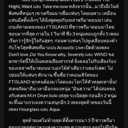
Night, Want และ Take me now หลังจากนั้น…มาถึงอีเว้นท์
พิเศษที่หนุ่มๆ เขาเตรียมมาเพื่อแฟนๆ โดยเฉพาะ เหมือน
แฟนมีตติ้งเล็กๆ ได้นั่งพูดคุยกับเหล่าพรีมาดอนน่า เล่น
เกมส์ทายเพลงของ FTISLAND ที่ชาวพรีมาดอนน่าไทย
ชอบมากที่สุด ภายใน 1 วินาที ซึ่ง 3 หนุ่มตอบถูกทั้ง 5 เพลง
เรียกว่ารู้จักรู้ใจกันสุดๆ ก่อนพาแฟนๆ ไปหูเคลือบทองคำ
กับโชว์สุดพิเศษที่มาแบบ Acoustic Live เปิดด้วยเพลง
Don’t love ,Do You Know why, Severely และ WIND ขอ
ยกพาร์ตนี้ให้เป็นสเตจเสียงสวรรค์ ยิ่งคลอไปกับเสียงร้อง
ของเหล่าพรีมาดอนน่าบอกได้คำเดียวว่าเพอร์เฟค! ไม่
ปล่อยให้แฟนๆ พักนาน ขึ้นชื่อว่าคอนเสิร์ตของ
FTISLAND ทุกคนต้องมาโดดและโยกให้หัวหลุดเท่านั้น!
สเตจถัดมาถึงเวลามือกลองหนุ่ม “มินฮวาน” ได้ปล่อยขอ
งกับสเตจ M.H Drum Solo เท่สุด ระเบิดสุด ก่อนอีก 2 หนุ่ม
จะขึ้นมาบรรเลงความสนุกอีก 2 เพลงสุดท้ายของวันนี้
เพลง Hourglass และ Aqua
สุดท้ายแต่ไม่ท้ายสุด ที่ตั้งตารอมา 5 ปี ชาวพรีมา
ดอนน่าขอต่อเวลาแห่งความสุข ความสนุก ออกไปอีกนิด