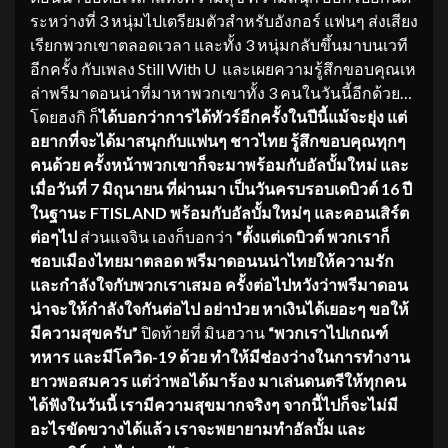
ระหว่างที่ 3 หนุ่มไปเตรียมตัวสำหรับอังกอร์ แฟนๆ ส่งเสียง
เรียกพวกเขาตลอดเวลา และทั้ง 3 หนุ่มกลับขึ้นมาบนเวที
อีกครั้ง กับเพลง Still With U และเผยความรู้สึกขอบคุณเห
ล่าพรีมาดอนน่าที่มาหาพวกเขาทั้ง 3 คนในวันนี้อีกด้วย…
โดยฮงกิ ก็
ได้บอกว่าการได้ทัวร์อีกครั้งในปีนี้แม้จะยุ่ง แต่
อยากที่จะได้มาสนุกกับแฟนๆ ชาวไทย รู้สึกขอบคุณทุกๆ
คนด้วย ครั้งหน้าพวกเขาก็จะมาพร้อมกับอัลบั้มใหม่ และ
เมื่อวันที่ 7 มิถุนายน ที่ผ่านมา เป็นวันครบรอบเดบิวต์ 16 ปี
ในฐานะ
FTISLAND
พร้อมกับอัลบั้มใหม่ๆ และคอนเสิร์ต
ต่อๆไป
ส่วนแจจิน เองก็บอกว่า
“ตั้งแต่เดบิวต์ พวกเราก็
ชอบเมืองไทยมาตลอด พรีมาดอนนน่าไทยให้ความรัก
และกำลังใจกับพวกเราเสมอ ครั้งต่อไปหวังว่าพรีมาดอน
น่าจะให้กำลังใจกันต่อไป อย่าป่วย หาเงินได้เยอะๆ ขอให้
มีความสุขครับ”
ปิดท้ายที่ มินฮวาน
“พวกเราไปเกณฑ์
ทหาร และมีโควิด-19 ด้วย ทำให้มีช่องว่างในการทำงาน
ยาวพอสมควร แต่ว่าพอได้มาร้อง มาเล่นดนตรีให้ทุกคน
ได้ฟังในวันนี้ เรามีความสุขมากจริงๆ จากนี้ไปก็จะไม่มี
อะไรขัดขวางได้แล้ว เราจะพยายามทำอัลบั้ม และ