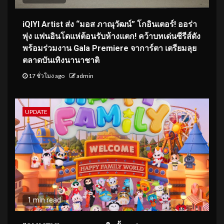
iQIYI Artist ส่ง “มอส ภาณุวัฒน์” โกอินเตอร์! ออร่า
พุ่ง แฟนอินโดแห่ต้อนรับห้างแตก! คว้าบทเด่นซีรีส์ดัง
พร้อมร่วมงาน Gala Premiere จาการ์ตา เตรียมลุย
ตลาดบันเทิงนานาชาติ
17 ชั่วโมง ago
admin
UPDATE
1 min read