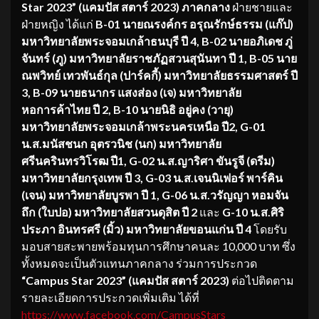
Star
202
3
”
(แคมปัส สตาร์
202
3
)
ภา
คกลาง
ฝ่ายชายและ
ฝ่ายหญิง
ได้แก่
B-
01
นาย
ณรงค์กร อรุณรักษ์ธรรม
(
แก๊ป
)
มหาวิทยาลัยพระจอมเกล้าธนบุรี ปี 4
,
B-
02
นาย
อภิเดช ภู่
จันทร์
(
ภู
)
มหาวิทยาลัยราชภัฏสวนสุนันทา ปี 1
,
B-
05
นาย
ณพวิทย์ เทวพันธ์กุล
(
ปาร์คกี้
)
มหาวิทยาลัยธรรมศาสตร์ ปี
3
,
B-
09
นาย
ธนากร แสงส่อง
(
เจ
)
มหาวิทยาลัย
หอการค้าไทย ปี 2
,
B-
10
นาย
นิธิ อยู่คง
(
วายุ
)
มหาวิทยาลัยพระจอมเกล้าพระนครเหนือ ปี2
,
G-
01
น.ส.
มนัสชนก อุตรวนิช
(
นก
)
มหาวิทยาลัย
ศรีนครินทรวิโรฒ ปี1
,
G-
02
น.ส.
ญาริศา ขันรูจี
(
ดรีม
)
มหาวิทยาลัยกรุงเทพ ปี 3
,
G-
03
น.ส.
เจนนิเฟอร์ พาร์คิน
(
เจน
)
มหาวิทยาลัยบูรพา ปี 1
,
G-
06
น.ส.
วรัญญา หอมจัน
ถึก
(
ใบปอ
)
มหาวิทยาลัยสวนดุสิต ปี 2
และ
G-
10
น.ส
.
ศิริ
ประภา อินทรศรี
(
มิ้ว
)
มหาวิทยาลัยขอนแก่น ปี 4
โดยรับ
มอบสายสะพายพร้อมทุนการศึกษาคนละ 10,000 บาท ซึ่ง
ทั้งหมดจะเป็นตัวแทนภาคกลาง ร่วมการประกวด
“
Campus Star
202
3
”
(แคมปัส สตาร์
2023
)
ต่อไปติดตาม
รายละเอียดการประกวดเพิ่มเติม ได้ที่
https://www.facebook.com/CampusStars