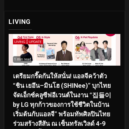
LIVING
LIVING
UPDATE
1 min read
เตรียมกรี๊ดกันให้สนั่น! แอลจีคว้าตัว
“ชิน เยอึน–มินโฮ (SHINee)” บุกไทย
จัดเอ็กซ์คลูซีฟอีเวนต์ในงาน “집들이
by LG ทุกก้าวของการใช้ชีวิตในบ้าน
เริ่มต้นกับแอลจี” พร้อมทัพศิลปินไทย
ร่วมสร้างสีสัน ณ เซ็นทรัลเวิลด์ 4-9