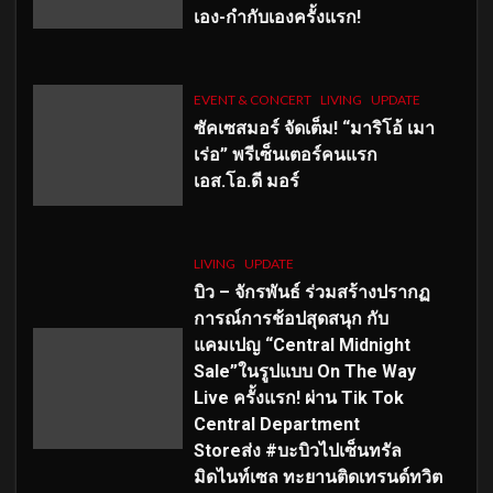
เอง-กำกับเองครั้งแรก!
EVENT & CONCERT
LIVING
UPDATE
ซัคเซสมอร์ จัดเต็ม
!
“มาริโอ้ เมา
เร่อ” พรีเซ็นเตอร์คนแรก
เอส
.โอ.ดี มอร์
LIVING
UPDATE
บิว – จักรพันธ์ ร่วมสร้างปรากฏ
การณ์การช้อปสุดสนุก กับ
แคมเปญ “Central Midnight
Sale”ในรูปแบบ On The Way
Live ครั้งแรก! ผ่าน Tik Tok
Central Department
Storeส่ง #บะบิวไปเซ็นทรัล
มิดไนท์เซล ทะยานติดเทรนด์ทวิต