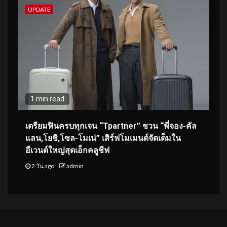
UPDATE
1 min read
เตรียมฟินครบทุกเจน “Tpartner” ชวน “พี่จอง-คัล
แลน,โยชิ,โซล-โมเน่” เสิร์ฟโมเมนต์จัดเต็มใน
อีเวนต์ใหญ่สุดเอ็กคลูชีฟ
2 วัน ago
admin