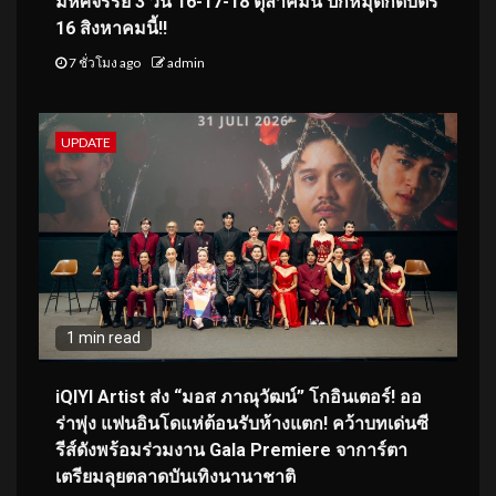
มหัศจรรย์ 3 วัน 16-17-18 ตุลาคมนี้ ปักหมุดกดบัตร
16 สิงหาคมนี้!!
7 ชั่วโมง ago
admin
UPDATE
1 min read
iQIYI Artist ส่ง “มอส ภาณุวัฒน์” โกอินเตอร์! ออ
ร่าพุ่ง แฟนอินโดแห่ต้อนรับห้างแตก! คว้าบทเด่นซี
รีส์ดังพร้อมร่วมงาน Gala Premiere จาการ์ตา
เตรียมลุยตลาดบันเทิงนานาชาติ