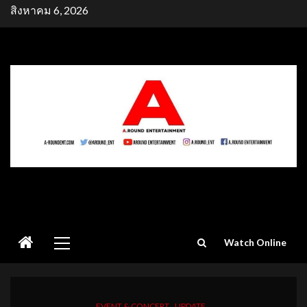
Skip
สิงหาคม 6, 2026
to
content
Primary
Watch Online
Menu
EVENT & CONCERT
UPDATE