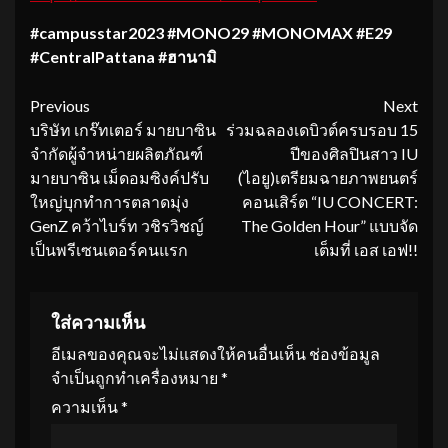
#campusstar
2023
#MONO
29
#MONOMAX #E
29
#CentralPattana #
ฮานามิ
Continue
Previous
Next
บริษัท เกร๊ทเตอร์ มายบาซิน
ร่วมฉลองเดบิวต์ครบรอบ 15
Reading
จำกัดผู้จำหน่ายผลิตภัณฑ์
ปีของศิลปินสาว IU
มายบาซิน เม็ดอมซิงค์ปรับ
(ไอยู)เตรียมฉายภาพยนตร์
ใหญ่บุกทำการตลาดมุ่ง
คอนเสิร์ต “IU CONCERT:
GenZ คว้าไบร์ท วชิรวิชญ์
The Golden Hour” แบบจัด
เป็นพรีเซนเตอร์คนแรก
เต็มที่ เอส เอฟ!!
ใส่ความเห็น
อีเมลของคุณจะไม่แสดงให้คนอื่นเห็น
ช่องข้อมูล
จำเป็นถูกทำเครื่องหมาย
*
ความเห็น
*