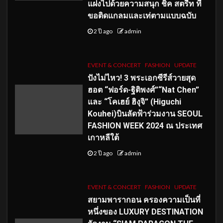
แฝงไปด้วยความสนุก ชิค สตรีท ที่
ขอติดแกลมและเท่ตามแบบฉบับ
2 ปี ago
admin
EVENT & CONCERT
FASHION
UPDATE
ปังไม่ไหว! 3 พระเอกซีรีส์วายสุด
ฮอต “ฟอร์ด-ฐิติพงศ์”“Nat Chen”
และ “โคเฮย์ ฮิงุจิ” (Higuchi
Kouhei)บินลัดฟ้าร่วมงาน SEOUL
FASHION WEEK 2024 ณ ประเทศ
เกาหลีใต้
2 ปี ago
admin
EVENT & CONCERT
FASHION
UPDATE
สยามพารากอน ครองความเป็นที่
หนึ่งของ LUXURY DESTINATION