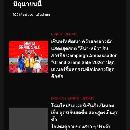
มิถุนายนนี้
2 เดือน ago
admin
LIVING
UPDATE
เซ็นทรัลพัฒนา คว้าสองสาวนัก
แสดงสุดฮอต “ลีน่า-หมิว” รับ
ภารกิจ Campaign Ambassador
“Grand Grand Sale 2026” ปลุก
เอเนอร์จี้มหกรรมช้อปกลางปีสุด
คึกคัก
FASHION
LIVING
UPDATE
โฉมใหม่
! เอเวอร์เซ้นส์ แป้งหอม
เย็น สูตรเย็นสดชื่น และสูตรเย็นสุด
ขั้ว
ไอเทมคู่กายของสาว ๆ ประจำ