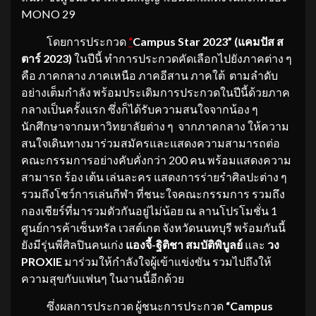
MONO 29
โดยการประกวด
“
Campus Star 2023” (แคมปัส ส
ตาร์ 2023)
ในปีนี้ ทำการประกวดคัดเลือกไปยังภาคต่าง ๆ
คือ ภาคกลาง ภาคเหนือ ภาคอีสาน ภาคใต้ ตามลำดับ
อย่างเต็มกำลัง พร้อมประเดิมการประกวดในปีนี้ด้วยภาค
กลางเป็นครั้งแรก ซึ่งก็ได้รับความสนใจจากน้อง ๆ
นักศึกษาจากมหาวิทยาลัยต่าง ๆ จากภาคกลาง ให้ความ
สนใจเดินทางมาร่วมสมัครและแสดงความสามารถต่อ
คณะกรรมการอย่างคับคั่งกว่า 200 คน พร้อมแสดงความ
สามารถ ร้อง เต้น เล่นละคร แสดงการร่ายรำศิลปะต่าง ๆ
รวมถึงโชว์การเล่นกีฬา ที่ชนะใจคณะกรรมการ รวมถึง
กองเชียร์ที่มารวมตัวกันอยู่ไม่น้อย ณ ลานโปรโมชั่น 1
ศูนย์การค้าเซ็นทรัล เวสต์เกต จังหวัดนนทบุรี พร้อมกันนี้
ยังมีรุ่นพี่ศิลปินคนเก่ง
แองจี้
-ฐิติชา สมบัติพิบูลย์
และ
วง
PROXIE
มาร่วมให้กำลังใจผู้เข้าแข่งขัน รวมไปถึงให้
ความสุขกับแฟนๆ ในงานนี้อีกด้วย
ซึ่งผลการประกวด ผู้ชนะการประกวด
“
Campus