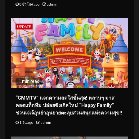
8 ชั่วโมง ago
admin
UPDATE
1 min read
“GMMTV” แจกความสดใสขั้นสุด! หลานๆ มาส
คอตแท็กทีม ปล่อยซิงเกิลใหม่ “Happy Family”
ชวนเจ่เจ้อุนย่าอุนยายตะลุยสวนสนุกแห่งความสุข!!
1 วัน ago
admin