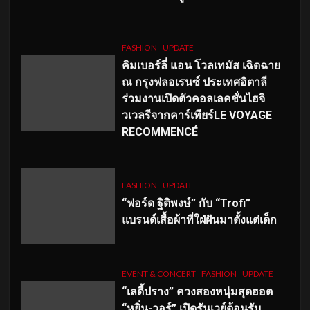
FASHION
UPDATE
คิมเบอร์ลี่ แอน โวลเทมัส เฉิดฉาย
ณ กรุงฟลอเรนซ์ ประเทศอิตาลี
ร่วมงานเปิดตัวคอลเลคชั่นไฮจิ
วเวลรีจากคาร์เทียร์LE VOYAGE
RECOMMENCÉ
FASHION
UPDATE
“ฟอร์ด ฐิติพงษ์” กับ “Trofi”
แบรนด์เสื้อผ้าที่ใฝ่ฝันมาตั้งแต่เด็ก
EVENT & CONCERT
FASHION
UPDATE
“เลดี้ปราง” ควงสองหนุ่มสุดฮอต
“หยิ่น-วอร์” เปิดรันเวย์ต้อนรับ