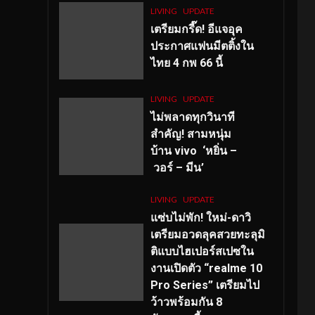
LIVING
UPDATE
เตรียมกรี๊ด! อีแจอุค
ประกาศแฟนมีตติ้งใน
ไทย 4 กพ 66 นี้
LIVING
UPDATE
ไม่พลาดทุกวินาที
สำคัญ
! สามหนุ่ม
บ้าน vivo ‘หยิ่น –
วอร์ – มีน’
LIVING
UPDATE
แซ่บไม่พัก! ใหม่-ดาวิ
เตรียมอวดลุคสวยทะลุมิ
ติแบบไฮเปอร์สเปซใน
งานเปิดตัว “realme 10
Pro Series” เตรียมไป
ว้าวพร้อมกัน 8