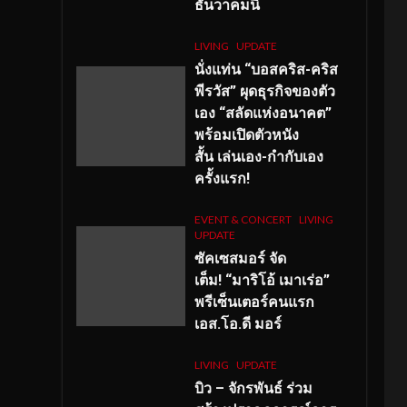
ธันวาคมนี้
LIVING
UPDATE
นั่งแท่น “บอสคริส-คริส
พีรวัส” ผุดธุรกิจของตัว
เอง “สลัดแห่งอนาคต”
พร้อมเปิดตัวหนัง
สั้น เล่นเอง-กำกับเอง
ครั้งแรก!
EVENT & CONCERT
LIVING
UPDATE
ซัคเซสมอร์ จัด
เต็ม
!
“มาริโอ้ เมาเร่อ”
พรีเซ็นเตอร์คนแรก
เอส
.โอ.ดี มอร์
LIVING
UPDATE
บิว – จักรพันธ์ ร่วม