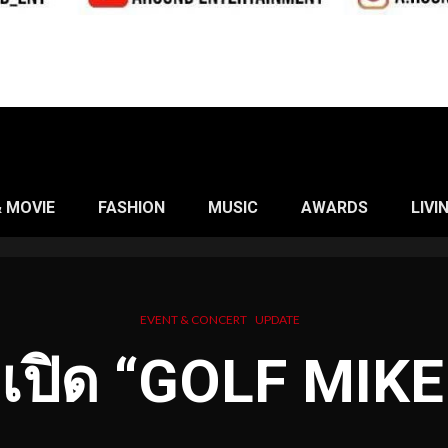
& MOVIE
FASHION
MUSIC
AWARDS
LIVI
EVENT & CONCERT
UPDATE
เปิด “GOLF MIKE