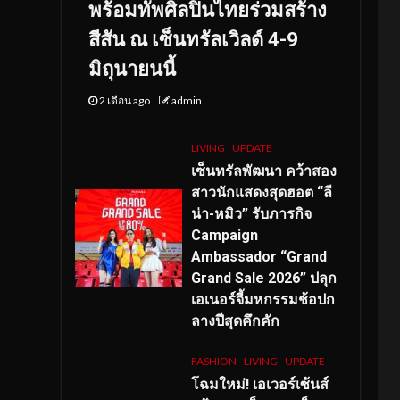
พร้อมทัพศิลปินไทยร่วมสร้าง
สีสัน ณ เซ็นทรัลเวิลด์ 4-9
มิถุนายนนี้
2 เดือน ago
admin
LIVING
UPDATE
เซ็นทรัลพัฒนา คว้าสอง
สาวนักแสดงสุดฮอต “ลี
น่า-หมิว” รับภารกิจ
Campaign
Ambassador “Grand
Grand Sale 2026” ปลุก
เอเนอร์จี้มหกรรมช้อปก
ลางปีสุดคึกคัก
FASHION
LIVING
UPDATE
โฉมใหม่
! เอเวอร์เซ้นส์