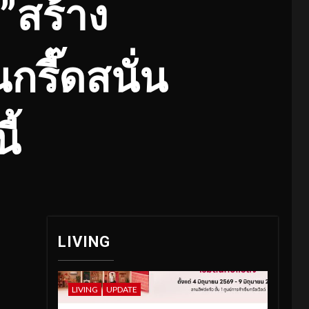
”สร้าง
รี๊ดสนั่น
ี้
LIVING
LIVING
UPDATE