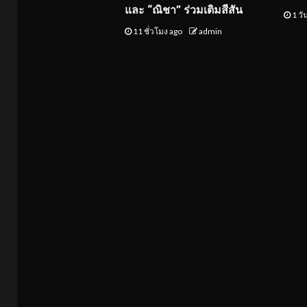
และ “ณิชา” ร่วมเติมสีสัน
1 วั
11 ชั่วโมง ago
admin