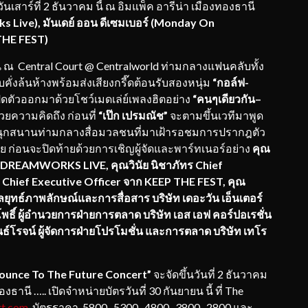
วันเสาร์ที่ 2 ธันวาคม นี้ ณ อิมแพ็ค อารีน่า เมืองทองธานี
 Live), มันเดย์ ออน ดีเซมเบอร์ (Monday On
THE FEST)
Central Court @ Centralworld ท่ามกลางแฟนคลับทั้ง
ั่งล้นห้างพร้อมส่งเสียงกรี๊ดต้อนรับสองหนุ่ม
“กอล์ฟ
-
เปิดตัวออกมาด้วยโชว์เมดเล่ย์เพลงฮิตอย่าง
“คนๆเดียวกัน
–
ยความคิดถึง ก่อนที่
“เป๊ก เปรมณัช”
จะตามขึ้นเวทีมาพูด
่างสนุกสนานท่ามกลางสื่อมวลชนที่มาเฝ้ารอชมการปรากฎตัว
ย ก่อนจะปิดท้ายด้วยการเชิญผู้จัดและพาร์ทเนอร์อย่าง
คุณ
 DREAMWORKS LIVE, คุณวินัย นิชาภัทร Chief
 : Chief Executive Officer จาก KEEP THE FEST, คุณ
ยุทธ์ภาพลักษณ์และการสื่อสาร บริษัท เดอะวัน เอ็นเตอร์
พธิ์ ผู้อำนวยการฝ่ายการตลาด บริษัท เอส เอฟ คอร์ปอเรชั่น
ธ์โรจน์ ผู้จัดการฝ่ายโปรโมชั่น และการตลาด บริษัท เทโร
ounce To The Future Concert
”
จะจัดขึ้นวันที่ 2 ธันวาคม
องธานี ….. เปิดจำหน่ายบัตรวันที่ 30 กันยายน นี้ ที่ The
t.com
บัตรราคา 5800 , 5300 , 4800 , 3800 , 2800 และ