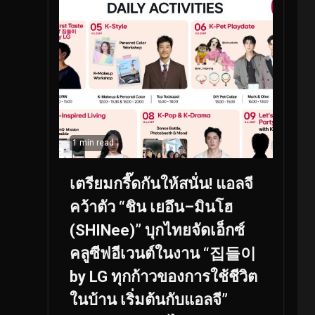
1 min read
เตรียมกรี๊ดกันให้สนั่น! แอลจี
คว้าตัว “ชิน เยอึน–มินโฮ
(SHINee)” บุกไทยจัดเอ็กซ์
คลูซีฟอีเวนต์ในงาน “집들이
by LG ทุกก้าวของการใช้ชีวิต
ในบ้าน เริ่มต้นกับแอลจี”