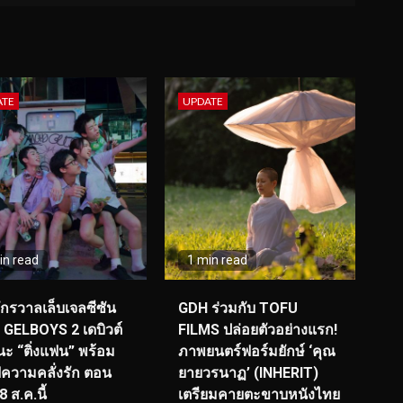
ATE
UPDATE
in read
1 min read
จักรวาลเล็บเจลซีซัน
GDH ร่วมกับ TOFU
! GELBOYS 2 เดบิวต์
FILMS ปล่อยตัวอย่างแรก!
ะ “ติ่งแฟน” พร้อม
ภาพยนตร์ฟอร์มยักษ์ ‘คุณ
์ฟความคลั่งรัก ตอน
ยายวรนาฏ’ (INHERIT)
 ส.ค.นี้
เตรียมคายตะขาบหนังไทย