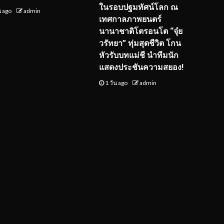
ในรอบปฐมทัศน์โลก ณ
น ago
admin
เทศกาลภาพยนตร์
นานาชาติโตรอนโต “จุ๋ย
วรัทยา” ทุ่มสุดชีวิต โกน
หัวรับบทแม่ชี นำทีมนัก
แสดงประชันความสยอง!
1 วัน ago
admin