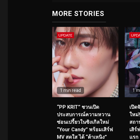
MORE STORIES
UPDATE
UPD
1 min read
1 m
“PP KRIT” ชวนเปิด
เปิด
ประสบการณ์ความหวาน
ใหม่
ซ่อนเปรี้ยวในซิงเกิลใหม่
สถาน
“Your Candy” พร้อมเสิร์ฟ
เสิร
MV สดใส ได้ “ต้าเหนิง”
แรก 8