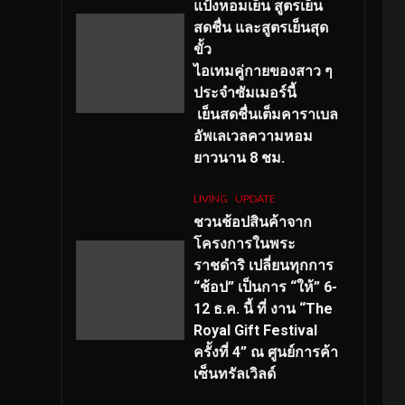
แป้งหอมเย็น สูตรเย็น
สดชื่น และสูตรเย็นสุด
ขั้ว
ไอเทมคู่กายของสาว ๆ
ประจำซัมเมอร์นี้
เย็นสดชื่นเต็มคาราเบล
อัพเลเวลความหอม
ยาวนาน
8
ชม.
LIVING
UPDATE
ชวนช้อปสินค้าจาก
โครงการในพระ
ราชดำริ เปลี่ยนทุกการ
“ช้อป” เป็นการ “ให้” 6-
12 ธ.ค. นี้ ที่ งาน “The
Royal Gift Festival
ครั้งที่ 4” ณ ศูนย์การค้า
เซ็นทรัลเวิลด์