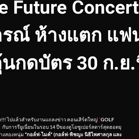
e Future Concert
ณ์ ห้างแตก แฟนก
ุ้นกดบัตร 30 ก.ย.น
 ไปแล้วสำหรับงานแถลงข่าว คอนเสิร์ตใหญ่
“
GOLF
”
กับการรียูเนี่ยนในรอบ 14 ปีของดูโอซูเปอร์สตาร์สุดฮอตยุ
างสองหนุ่ม
“กอล์ฟ
-ไมค์” (กอล์ฟ-พิชญะ นิธิไพศาลกุล และ