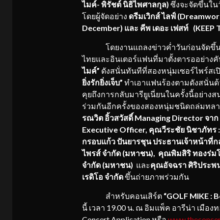
ไมค์- พิรัชต์ นิธิไพศาลกุล)
ซึ่งจะจัดขึ้นใน
โดยผู้จัดอย่าง
ดรีมเวิกส์ ไลฟ์
(Dreamworks
December) และ คีพ เดอะ เฟสท์ (KEEP 
โดยงานแถลงข่าวค่ำวันก่อนจัดขึ้น ณ 
ไทยและอินเตอร์แฟนที่มาตั้งตารออย่างคับค
ไมค์”
ดังสนั่นทันทีที่สองหนุ่มเซอร์ไพร์ส
ยิ่งรักยิ่งเจ็บ”
ทำเอาแฟนร้องตามดังสนั่นด้ว
คุยถึงการกลับมารียูเนี่ยนในครั้งนี้อย
ร่วมกันอีกครั้งของสองหนุ่มชนิดถล่มทลา
รณวิต อิ้วสวัสดิ์
Managing Director จาก
Executive Officer, คุณวีระชัย นิชาภัทร
กรอบแก้ว ปันยารชุน ประธานเจ้าหน้าที่กล
ไพรส์ จำกัด (มหาชน), คุณพิมสิริ ทองร่มโ
จำกัด (มหาชน)
และ
คุณอัจฉรา ศิริประพน
เรดิโอ จำกัด
ขึ้นถ่ายภาพร่วมกัน
สำหรับคอนเสิร์ต
“
GOLF MIKE : B
นี้ เวลา 19.00 น. ณ อิมแพ็ค อารีน่า เมืองท
Concert Application หรือ
www.theconcer