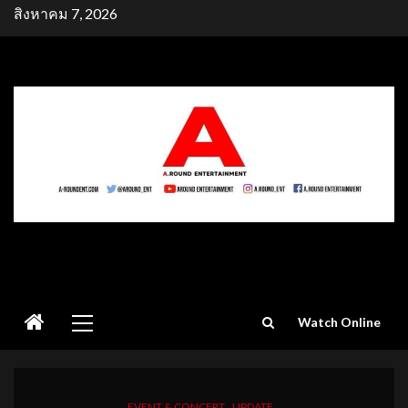
Skip
สิงหาคม 7, 2026
to
content
Primary
Watch Online
Menu
EVENT & CONCERT
UPDATE