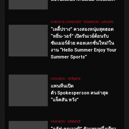
EVENT & CONCERT
FASHION
UPDATE
“เลดี้ปราง” ควงสองหนุ่มสุดฮอต
“หยิ่น-วอร์” เปิดรันเวย์ต้อนรับ
ซัมเมอร์ด้วย คอลเลกชั่นใหม่!ใน
งาน “Hello Summer Enjoy Your
Summer Sports”
FASHION
UPDATE
แพนทีนเปิด
ตัว
Spokesperson คนล่าสุด
“แจ็คสัน หวัง”
FASHION
UPDATE
“กลัฟ-คณาวุฒิ” ตัวแทนหนึ่งเดียว