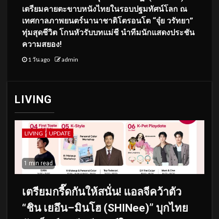
เตรียมคายตะขาบหนังไทยในรอบปฐมทัศน์โลก ณ
เทศกาลภาพยนตร์นานาชาติโตรอนโต “จุ๋ย วรัทยา”
ทุ่มสุดชีวิต โกนหัวรับบทแม่ชี นำทีมนักแสดงประชัน
ความสยอง!
1 วัน ago
admin
LIVING
LIVING
UPDATE
1 min read
เตรียมกรี๊ดกันให้สนั่น! แอลจีคว้าตัว
“ชิน เยอึน–มินโฮ (SHINee)” บุกไทย