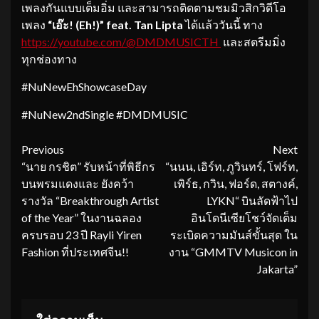
เพลงกันแบบเต็มอิ่ม และสามารถติดตามชมมิวสิกวิดีโอ
เพลง
“เอ๊ะ
! (Eh!)” feat. Tan Lipta
ได้แล้ววันนี้ ทาง
https://youtube.com/@DMDMUSICTH
และสตรีมมิ่ง
ทุกช่องทาง
#NuNewEhShowcaseDay
#NuNew2ndSingle #DMDMUSIC
Continue
Previous
Next
“นาย กรชิต” รับหน้าที่พิธีกร
“นนน, เอิร์ท, ภูวินทร์, โฟร์ท,
Reading
บนพรมแดงและ ยังคว้า
เพิร์ธ, กวิน, ฟอร์ด, สตางค์,
รางวัล “Breakthrough Artist
LYKN“ บินลัดฟ้าไป
of the Year” ในงานฉลอง
อินโดนีเซียโชว์จัดเต็ม
ครบรอบ 23 ปี Rayli Yiren
ระเบิดความมันส์ขั้นสุด ใน
Fashion ที่ประเทศจีน!!
งาน “GMMTV Musicon in
Jakarta”