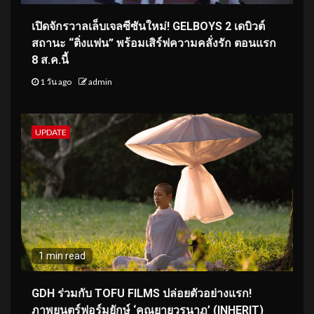
เปิดจักรวาลเล็บเจลซีซันใหม่! GELBOYS 2 เดบิวต์
สถานะ “ติ่งแฟน” พร้อมเสิร์ฟความคลั่งรัก ตอนแรก
8 ส.ค.นี้
1 วัน ago
admin
UPDATE
1 min read
GDH ร่วมกับ TOFU FILMS ปล่อยตัวอย่างแรก!
ภาพยนตร์ฟอร์มยักษ์ ‘คุณยายวรนาฏ’ (INHERIT)