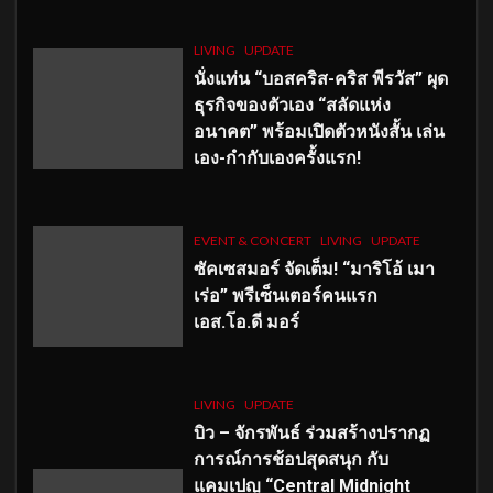
LIVING
UPDATE
นั่งแท่น “บอสคริส-คริส พีรวัส” ผุด
ธุรกิจของตัวเอง “สลัดแห่ง
อนาคต” พร้อมเปิดตัวหนังสั้น เล่น
เอง-กำกับเองครั้งแรก!
EVENT & CONCERT
LIVING
UPDATE
ซัคเซสมอร์ จัดเต็ม
!
“มาริโอ้ เมา
เร่อ” พรีเซ็นเตอร์คนแรก
เอส
.โอ.ดี มอร์
LIVING
UPDATE
บิว – จักรพันธ์ ร่วมสร้างปรากฏ
การณ์การช้อปสุดสนุก กับ
แคมเปญ “Central Midnight