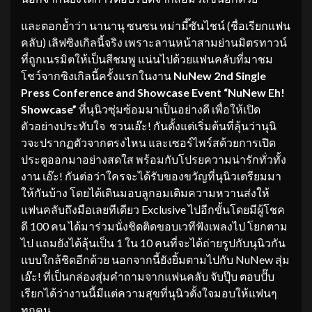
และตอกย้ำว่า นานานุ ซนซน หม่ามี๊ซันไชน์ (ชื่อเรียกแฟน
คลับ) เลิฟซิงเกิลนี้จริง เพราะลานหน้าสามย่านมิตรทาวน์
ที่ถูกเนรมิตให้เป็นสีชมพู แน่นไปด้วยแฟนคลับที่มาชม
โชว์จากซิงเกิลนี้ครั้งแรกในงาน
NuNew 2nd Single
Press Conference and Showcase Event “NuNew Eh!
Showcase”
ที่นุนิวซุ่มซ้อมมาเป็นอย่างดี เพื่อให้เปิด
ตัวอย่างประทับใจ ชวนเอ๊ะ! กันตั้งแต่เริ่มต้นที่ลุ้นว่านุนิ
วจะปรากฏตัวจากตรงไหน และเซอร์ไพร์สด้วยการเปิด
ประตูออกมาอย่างสดใส พร้อมกับโปรยความน่ารักทั่วทั้ง
งาน เอ๊ะ! กันต่อว่าใครจะได้รับของขวัญที่นุนิวเตรียมมา
ให้กันบ้าง โดยได้เดินมอบลูกอมเติมความหวานส่งให้
แฟนคลับถึงมือเลยทีเดียว Exclusive ไปอีกขั้นโดยมีผู้โชค
ดี 100 คน ได้มาร่วมนั่งชิดติดขอบเวทีฟังเพลงไป โยกตาม
ไป แถมยังได้ลุ้นเป็น 1 ใน 10 คนที่จะได้ถ่ายรูปกับนุนิวกัน
แบบใกล้ชิดอีกด้วย นอกจากนี้ยังยิ้มตามไปกับ NuNew สุ่ม
เอ๊ะ! ที่เป็นกล่องสุ่มคำถามจากแฟนคลับ จับปุ๊บ ตอบปั๊บ
เรียกได้ว่างานนี้มีแต่ความสุขที่นุนิวตั้งใจมอบให้แฟนๆ
ทุกคน