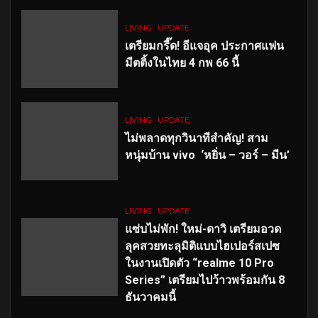
LIVING
UPDATE
เตรียมกรี๊ด! อีแจอุค ประกาศแฟน
มีตติ้งในไทย 4 กพ 66 นี้
LIVING
UPDATE
ไม่พลาดทุกวินาทีสำคัญ
! สาม
หนุ่มบ้าน vivo ‘หยิ่น – วอร์ – มีน’
LIVING
UPDATE
แซ่บไม่พัก! ใหม่-ดาวิ เตรียมอวด
ลุคสวยทะลุมิติแบบไฮเปอร์สเปซ
ในงานเปิดตัว “realme 10 Pro
Series” เตรียมไปว้าวพร้อมกัน 8
ธันวาคมนี้