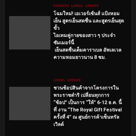
FASHION
LIVING
UPDATE
โฉมใหม่
! เอเวอร์เซ้นส์ แป้งหอม
เย็น สูตรเย็นสดชื่น และสูตรเย็นสุด
ขั้ว
ไอเทมคู่กายของสาว ๆ ประจำ
ซัมเมอร์นี้
เย็นสดชื่นเต็มคาราเบล อัพเลเวล
ความหอมยาวนาน
8
ชม.
LIVING
UPDATE
ชวนช้อปสินค้าจากโครงการใน
พระราชดำริ เปลี่ยนทุกการ
“ช้อป” เป็นการ “ให้” 6-12 ธ.ค. นี้
ที่ งาน “The Royal Gift Festival
ครั้งที่ 4” ณ ศูนย์การค้าเซ็นทรัล
เวิลด์