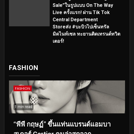
Sale”ในรูปแบบ On The Way
Live ครั้งแรก! ผ่าน Tik Tok
Central Department
Storeส่ง #บะบิวไปเซ็นทรัล
มิดไนท์เซล ทะยานติดเทรนด์ทวิต
เตอร์!
FASHION
FASHION
1 min read
“พีพี กฤษฏ์” ขึ้นแท่นแบรนด์แอมบา