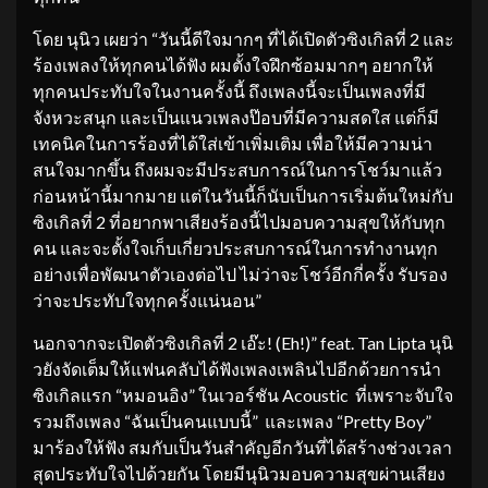
โดย นุนิว เผยว่า “วันนี้ดีใจมากๆ ที่ได้เปิดตัวซิงเกิลที่ 2 และ
ร้องเพลงให้ทุกคนได้ฟัง ผมตั้งใจฝึกซ้อมมากๆ อยากให้
ทุกคนประทับใจในงานครั้งนี้ ถึงเพลงนี้จะเป็นเพลงที่มี
จังหวะสนุก และเป็นแนวเพลงป๊อบที่มีความสดใส แต่ก็มี
เทคนิคในการร้องที่ได้ใส่เข้าเพิ่มเติม เพื่อให้มีความน่า
สนใจมากขึ้น ถึงผมจะมีประสบการณ์ในการโชว์มาแล้ว
ก่อนหน้านี้มากมาย แต่ในวันนี้ก็นับเป็นการเริ่มต้นใหม่กับ
ซิงเกิลที่ 2 ที่อยากพาเสียงร้องนี้ไปมอบความสุขให้กับทุก
คน และจะตั้งใจเก็บเกี่ยวประสบการณ์ในการทำงานทุก
อย่างเพื่อพัฒนาตัวเองต่อไป ไม่ว่าจะโชว์อีกกี่ครั้ง รับรอง
ว่าจะประทับใจทุกครั้งแน่นอน”
นอกจากจะเปิดตัวซิงเกิลที่ 2 เอ๊ะ! (Eh!)” feat. Tan Lipta นุนิ
วยังจัดเต็มให้แฟนคลับได้ฟังเพลงเพลินไปอีกด้วยการนำ
ซิงเกิลแรก “หมอนอิง” ในเวอร์ชัน Acoustic ที่เพราะจับใจ
รวมถึงเพลง “ฉันเป็นคนแบบนี้” และเพลง “Pretty Boy”
มาร้องให้ฟัง สมกับเป็นวันสำคัญอีกวันที่ได้สร้างช่วงเวลา
สุดประทับใจไปด้วยกัน โดยมีนุนิวมอบความสุขผ่านเสียง