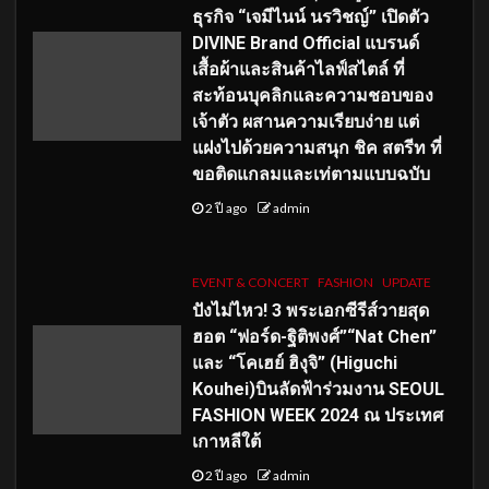
ธุรกิจ “เจมีไนน์ นรวิชญ์” เปิดตัว
DIVINE Brand Official แบรนด์
เสื้อผ้าและสินค้าไลฟ์สไตล์ ที่
สะท้อนบุคลิกและความชอบของ
เจ้าตัว ผสานความเรียบง่าย แต่
แฝงไปด้วยความสนุก ชิค สตรีท ที่
ขอติดแกลมและเท่ตามแบบฉบับ
2 ปี ago
admin
EVENT & CONCERT
FASHION
UPDATE
ปังไม่ไหว! 3 พระเอกซีรีส์วายสุด
ฮอต “ฟอร์ด-ฐิติพงศ์”“Nat Chen”
และ “โคเฮย์ ฮิงุจิ” (Higuchi
Kouhei)บินลัดฟ้าร่วมงาน SEOUL
FASHION WEEK 2024 ณ ประเทศ
เกาหลีใต้
2 ปี ago
admin