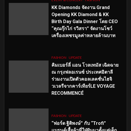
KK Diamonds จัดงาน Grand
Opening KK Diamond & KK
Birth Day Gala Dinner โดย CEO
“คุณกุ๊กไก่ รวิสรา” จัดงานโชว์
เครื่องเพชรมูลค่าหลายล้านบาท
FASHION
UPDATE
คิมเบอร์ลี่ แอน โวลเทมัส เฉิดฉาย
ณ กรุงฟลอเรนซ์ ประเทศอิตาลี
ร่วมงานเปิดตัวคอลเลคชั่นไฮจิ
วเวลรีจากคาร์เทียร์LE VOYAGE
RECOMMENCÉ
FASHION
UPDATE
“ฟอร์ด ฐิติพงษ์” กับ “Trofi”
แบรนด์เสื้อผ้าที่ใฝ่ฝันมาตั้งแต่เด็ก