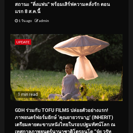
สถานะ “ติ่งแฟน” พร้อมเสิร์ฟความคลั่งรัก ตอน
แรก 8 ส.ค.นี้
1 วัน ago
admin
UPDATE
1 min read
GDH ร่วมกับ TOFU FILMS ปล่อยตัวอย่างแรก!
ภาพยนตร์ฟอร์มยักษ์ ‘คุณยายวรนาฏ’ (INHERIT)
เตรียมคายตะขาบหนังไทยในรอบปฐมทัศน์โลก ณ
เทศกาลภาพยนตร์นานาชาติโตรอนโต “จุ๋ย วรัท