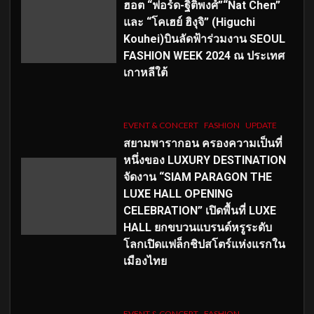
ฮอต “ฟอร์ด-ฐิติพงศ์”“Nat Chen”
และ “โคเฮย์ ฮิงุจิ” (Higuchi
Kouhei)บินลัดฟ้าร่วมงาน SEOUL
FASHION WEEK 2024 ณ ประเทศ
เกาหลีใต้
EVENT & CONCERT
FASHION
UPDATE
สยามพารากอน ครองความเป็นที่
หนึ่งของ LUXURY DESTINATION
จัดงาน “SIAM PARAGON THE
LUXE HALL OPENING
CELEBRATION” เปิดพื้นที่ LUXE
HALL ยกขบวนแบรนด์หรูระดับ
โลกเปิดแฟล็กชิปสโตร์แห่งแรกใน
เมืองไทย
EVENT & CONCERT
FASHION