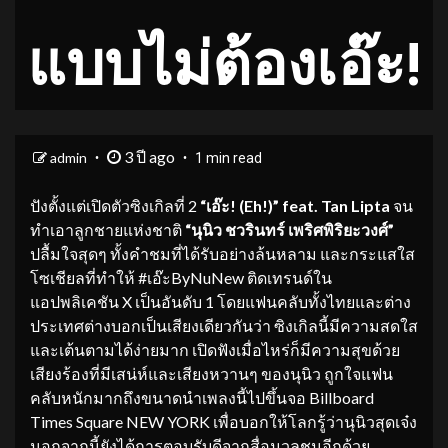
แบบไม่ต้องเอ๊ะ!
3 ปี ago
admin
1 min read
ปังตั้งแต่เปิดตัวซิงเกิลที่ 2
“เอ๊ะ! (
Eh!)” feat. Tan Lipta
จน
ทำเอาลูกชายแห่งชาติ
“นุนิว ชวรินทร์ เพริศพิริยะวงศ์”
ปลื้มใจสุดๆ ทั้งคำชมที่ได้รับอย่างล้นหลาม และกระแสใส
โซเชียลที่ทำให้ #เอ๊ะByNuNew ติดเทรนด์ใน
แอปพลิเคชัน X เป็นอันดับ 1 โดยแฟนคลับทั้งไทยและต่าง
ประเทศต่างบอกเป็นเสียงเดียวกันว่า ซิงเกิลนี้มีความสดใส
และเต้นตามได้ง่ายมาก เปิดฟังเมื่อไหร่ก็มีความสุขด้วย
เสียงร้องที่มีเสน่ห์และเสียงหวานๆ ของนุนิว ถูกใจแฟน
คลับหนักมากถึงขนาดนำเพลงนี้ไปขึ้นจอ Billboard
Times Square NEW YORK เพื่อบอกให้โลกรู้ว่านุนิวสุดเจ๋ง
นอกจากนี้ยังได้การตอบรับดีจากสื่อมวลชนอีกด้วย