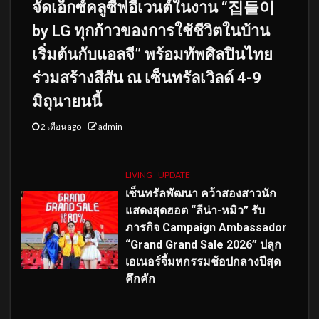
จัดเอ็กซ์คลูซีฟอีเวนต์ในงาน “집들이
by LG ทุกก้าวของการใช้ชีวิตในบ้าน
เริ่มต้นกับแอลจี” พร้อมทัพศิลปินไทย
ร่วมสร้างสีสัน ณ เซ็นทรัลเวิลด์ 4-9
มิถุนายนนี้
2 เดือน ago
admin
LIVING
UPDATE
เซ็นทรัลพัฒนา คว้าสองสาวนัก
แสดงสุดฮอต “ลีน่า-หมิว” รับ
ภารกิจ Campaign Ambassador
“Grand Grand Sale 2026” ปลุก
เอเนอร์จี้มหกรรมช้อปกลางปีสุด
คึกคัก