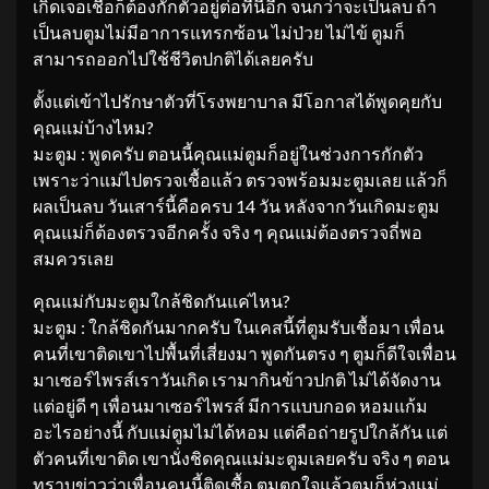
เกิดเจอเชื้อก็ต้องกักตัวอยู่ต่อที่นี่อีก จนกว่าจะเป็นลบ ถ้า
เป็นลบตูมไม่มีอาการแทรกซ้อน ไม่ป่วย ไม่ไข้ ตูมก็
สามารถออกไปใช้ชีวิตปกติได้เลยครับ
ตั้งแต่เข้าไปรักษาตัวที่โรงพยาบาล มีโอกาสได้พูดคุยกับ
คุณแม่บ้างไหม?
มะตูม : พูดครับ ตอนนี้คุณแม่ตูมก็อยู่ในช่วงการกักตัว
เพราะว่าแม่ไปตรวจเชื้อแล้ว ตรวจพร้อมมะตูมเลย แล้วก็
ผลเป็นลบ วันเสาร์นี้คือครบ 14 วัน หลังจากวันเกิดมะตูม
คุณแม่ก็ต้องตรวจอีกครั้ง จริง ๆ คุณแม่ต้องตรวจถี่พอ
สมควรเลย
คุณแม่กับมะตูมใกล้ชิดกันแค่ไหน?
มะตูม : ใกล้ชิดกันมากครับ ในเคสนี้ที่ตูมรับเชื้อมา เพื่อน
คนที่เขาติดเขาไปพื้นที่เสี่ยงมา พูดกันตรง ๆ ตูมก็ดีใจเพื่อน
มาเซอร์ไพรส์เราวันเกิด เรามากินข้าวปกติ ไม่ได้จัดงาน
แต่อยู่ดี ๆ เพื่อนมาเซอร์ไพรส์ มีการแบบกอด หอมแก้ม
อะไรอย่างนี้ กับแม่ตูมไม่ได้หอม แต่คือถ่ายรูปใกล้กัน แต่
ตัวคนที่เขาติด เขานั่งชิดคุณแม่มะตูมเลยครับ จริง ๆ ตอน
ทราบข่าวว่าเพื่อนคนนี้ติดเชื้อ ตูมตกใจแล้วตูมก็ห่วงแม่