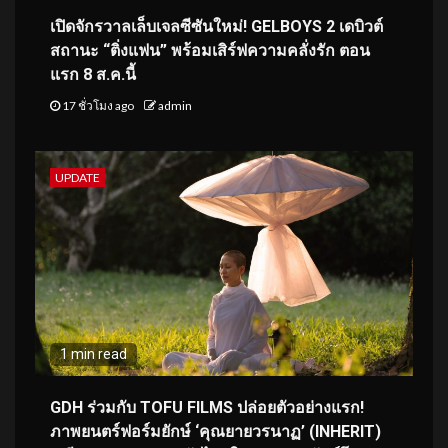
เปิดจักรวาลเล็บเจลซีซันใหม่! GELBOYS 2 เดบิวต์
สถานะ “ติ่งแฟน” พร้อมเสิร์ฟความคลั่งรัก ตอน
แรก 8 ส.ค.นี้
17 ชั่วโมง ago
admin
UPDATE
1 min read
GDH ร่วมกับ TOFU FILMS ปล่อยตัวอย่างแรก!
ภาพยนตร์ฟอร์มยักษ์ ‘คุณยายวรนาฏ’ (INHERIT)