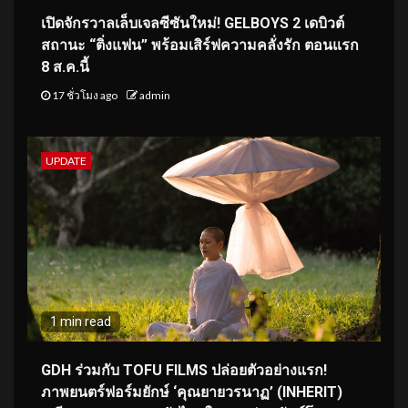
เปิดจักรวาลเล็บเจลซีซันใหม่! GELBOYS 2 เดบิวต์
สถานะ “ติ่งแฟน” พร้อมเสิร์ฟความคลั่งรัก ตอนแรก
8 ส.ค.นี้
17 ชั่วโมง ago
admin
UPDATE
1 min read
GDH ร่วมกับ TOFU FILMS ปล่อยตัวอย่างแรก!
ภาพยนตร์ฟอร์มยักษ์ ‘คุณยายวรนาฏ’ (INHERIT)