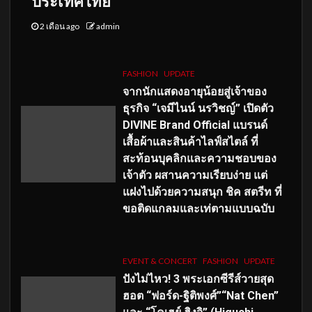
ประเทศไทย
2 เดือน ago
admin
FASHION
UPDATE
จากนักแสดงอายุน้อยสู่เจ้าของ
ธุรกิจ “เจมีไนน์ นรวิชญ์” เปิดตัว
DIVINE Brand Official แบรนด์
เสื้อผ้าและสินค้าไลฟ์สไตล์ ที่
สะท้อนบุคลิกและความชอบของ
เจ้าตัว ผสานความเรียบง่าย แต่
แฝงไปด้วยความสนุก ชิค สตรีท ที่
ขอติดแกลมและเท่ตามแบบฉบับ
EVENT & CONCERT
FASHION
UPDATE
ปังไม่ไหว! 3 พระเอกซีรีส์วายสุด
ฮอต “ฟอร์ด-ฐิติพงศ์”“Nat Chen”