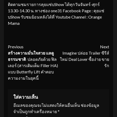
ติดตามชมรายการคุยแซ่บShow ได้ทุกวันจันทร์-ศุกร์
13.30-14.30 น. ทางช่อง one31 Facebook Page : คุยแซ่
บShow รับชมย้อนหลังได้ที่ Youtube Channel : Orange
Mama
Continue
Previous
Next
สร้างความมั่นใจสวย แลดู
Imagine ปล่อย Trailer ซีรีส์
Reading
ธรรมชาติ
ปลอดภัยด้วย ฟิล
ใหม่ Deal Lover ซื้อง่าย ขาย
เลอร์ (สารเติมเต็ม Filler HA)
รัก
แบบ Butterfly Lift คำตอบ
ความงามในยุคนี้
ใส่ความเห็น
อีเมลของคุณจะไม่แสดงให้คนอื่นเห็น
ช่องข้อมูล
จำเป็นถูกทำเครื่องหมาย
*