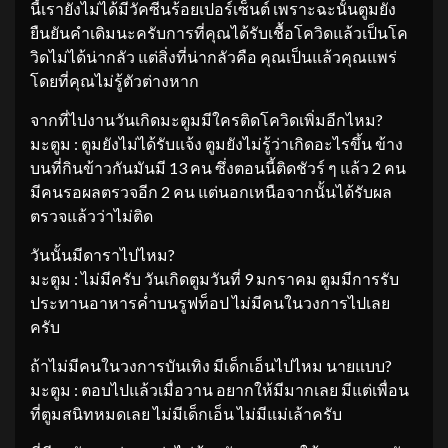
นี้เรายังไม่ได้มีวัคซีนร้อยเปอร์เซ็นต์ เพราะฉะนั้นตูมยัง
ยืนยันคำเดิมนะครับการที่คุณได้รับเชื้อโควิดแล้วเป็นโค
วิดไม่ได้น่ากลัว แต่สิ่งที่น่ากลัวคือ คุณเป็นแล้วคุณแพร่
โดยที่คุณไม่รู้ตัวต่างหาก
จากที่ไปงานวันเกิดมะตูมมีใครติดโควิดเพิ่มอีกไหม?
มะตูม : ตูมยังไม่ได้รับแจ้ง ตูมยังไม่รู้ว่าเกิดอะไรขึ้น ข้าง
บนที่กินข้าวกันมันมี 13 คน ซึ่งตอนนี้ติดชัวร์ ๆ แล้ว 2 คน
มีคนรอผลตรวจอีก 2 คน แต่นอกเหนือจากนั้นได้รับผล
ตรวจแล้วว่าไม่ติด
วันนั้นมีดาราไปไหม?
มะตูม : ไม่มีครับ วันเกิดตูมวันที่ 9 มกราคม ตูมมีการรับ
ประทานอาหารค่ำบนรูฟท็อป ไม่มีคนในวงการไปเลย
ครับ
ถ้าไม่มีคนในวงการบันเทิง มีเด็กเอ็นไปไหม นายแบบ?
มะตูม : ตอบไปแล้วเมื่อวาน อยากให้มีมากเลย มีแต่เพื่อน
ที่ตูมสนิทหมดเลย ไม่มีเด็กเอ็น ไม่มีแม่เล้าครับ