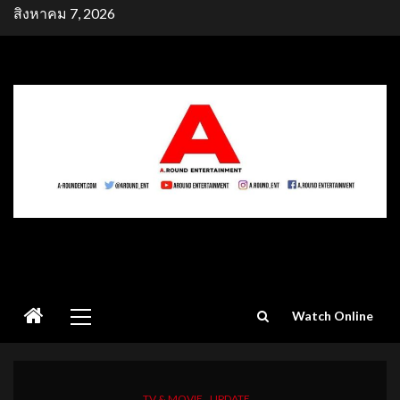
Skip
สิงหาคม 7, 2026
to
content
Primary
Watch Online
Menu
TV & MOVIE
UPDATE