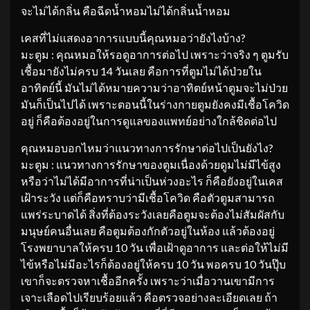
จะไม่ได้กลิ่น คือฉีดน้ำหอมไม่ได้กลิ่นน้ำหอม
เคสที่ไม่แสดงอาการแบบนี้คุณหมอว่ายังไงบ้าง?
มะตูม : คุณหมอให้รอดูอาการต่อไป เพราะว่าจริง ๆ ตูมรับ
เชื้อมายังไม่ครบ 14 วันเลย คือการที่ตูมไม่ได้ป่วยใน
อาทิตย์นี้ มันไม่ได้หมายความว่าอาทิตย์หน้าตูมจะไม่ป่วย
มันก็เป็นไปได้ เพราะตอนนี้ในร่างกายตูมยังคงมีเชื้อโควิด
อยู่ ก็คือต้องอยู่ในการดูแลของแพทย์อย่างใกล้ชิดต่อไป
คุณหมอบอกไหมว่าแนวทางการรักษาต่อไปเป็นยังไง?
มะตูม : แนวทางการรักษาของตูมเนื่องด้วยดูมไม่มีไข้สูง
หรือว่าไม่ได้มีอาการที่น่าเป็นห่วงอะไร ก็คือยังอยู่ในเคส
เฝ้าระวัง แต่ก็คือทราบว่ามีเชื้อโควิด คือตัวตูมสามารถ
แพร่ระบาดได้ สิ่งที่ต้องระวังเลยคือตูมจะต้องไม่สัมผัสกับ
มนุษย์คนอื่นเลย คือตูมต้องกักตัวอยู่ในห้อง แล้วต้องอยู่
โรงพยาบาลให้ครบ 10 วัน เพื่อเฝ้าดูอาการ และต่อให้ไม่มี
ไข้หรือไม่มีอะไรก็ต้องอยู่ให้ครบ 10 วัน พอครบ 10 วันปุ๊บ
เขาก็จะตรวจหาเชื้ออีกครั้ง เพราะว่าเมื่อวานเขามีการ
เจาะเลือดไปเรียบร้อยแล้ว คือตรวจอย่างละเอียดเลย ถ้า