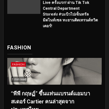
Live ครั้งแรก! ผ่าน Tik Tok
Central Department
Storeส่ง #บะบิวไปเซ็นทรัล
มิดไนท์เซล ทะยานติดเทรนด์ทวิต
เตอร์!
FASHION
FASHION
1 min read
“พีพี กฤษฏ์” ขึ้นแท่นแบรนด์แอมบา
สเดอร์ Cartier คนล่าสุดจาก