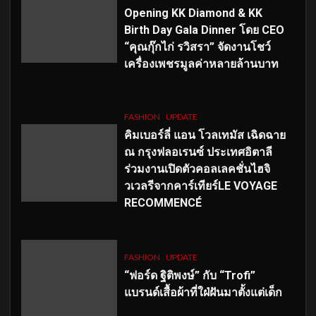
Opening KK Diamond & KK
Birth Day Gala Dinner โดย CEO
“คุณกุ๊กไก่ รวิสรา” จัดงานโชว์
เครื่องเพชรมูลค่าหลายล้านบาท
FASHION
UPDATE
คิมเบอร์ลี่ แอน โวลเทมัส เฉิดฉาย
ณ กรุงฟลอเรนซ์ ประเทศอิตาลี
ร่วมงานเปิดตัวคอลเลคชั่นไฮจิ
วเวลรีจากคาร์เทียร์LE VOYAGE
RECOMMENCÉ
FASHION
UPDATE
“ฟอร์ด ฐิติพงษ์” กับ “Trofi”
แบรนด์เสื้อผ้าที่ใฝ่ฝันมาตั้งแต่เด็ก