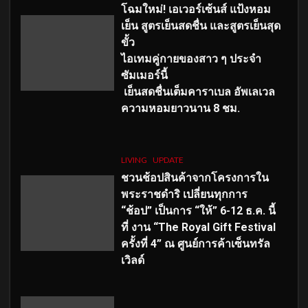
โฉมใหม่
! เอเวอร์เซ้นส์ แป้งหอม
เย็น สูตรเย็นสดชื่น และสูตรเย็นสุด
ขั้ว
ไอเทมคู่กายของสาว ๆ ประจำ
ซัมเมอร์นี้
เย็นสดชื่นเต็มคาราเบล อัพเลเวล
ความหอมยาวนาน
8
ชม.
LIVING
UPDATE
ชวนช้อปสินค้าจากโครงการใน
พระราชดำริ เปลี่ยนทุกการ
“ช้อป” เป็นการ “ให้” 6-12 ธ.ค. นี้
ที่ งาน “The Royal Gift Festival
ครั้งที่ 4” ณ ศูนย์การค้าเซ็นทรัล
เวิลด์