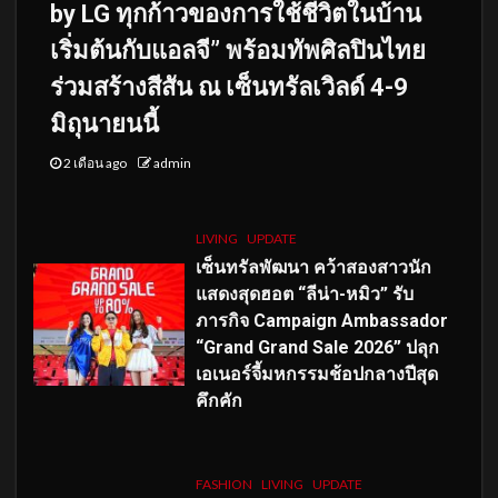
by LG ทุกก้าวของการใช้ชีวิตในบ้าน
เริ่มต้นกับแอลจี” พร้อมทัพศิลปินไทย
ร่วมสร้างสีสัน ณ เซ็นทรัลเวิลด์ 4-9
มิถุนายนนี้
2 เดือน ago
admin
LIVING
UPDATE
เซ็นทรัลพัฒนา คว้าสองสาวนัก
แสดงสุดฮอต “ลีน่า-หมิว” รับ
ภารกิจ Campaign Ambassador
“Grand Grand Sale 2026” ปลุก
เอเนอร์จี้มหกรรมช้อปกลางปีสุด
คึกคัก
FASHION
LIVING
UPDATE