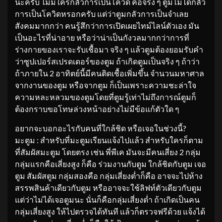
นะครับ ไม่มีใครกลัวการเป็นโควิด คือจริง ๆ ตูมไม่ได้กลัว
การเป็นโควิดหรอกครับ แต่ว่าตูมกลัวการเป็นจำเลย
สังคมมากกว่า คนรู้สึกว่าการเปิดเผยไทม์ไลน์ตัวเอง มัน
เป็นอะไรที่น่าอาย หรือว่าน่าเป็นกังวลมากกว่าการที่
ร่างกายของเราจะรับเชื้อมา จริง ๆ แล้วตูมต้องยอมรับคำ
ว่าซูปเปอร์สเปรดเดอร์ของตูม ถ้าเกิดตูมเป็นจริง ๆ ถ้าว่า
ถ้าภายใน 2 อาทิตย์นี้มีคนติดเชื้อเพิ่มขึ้น จำนวนมหาศาล
จากงานของตูม หรือจากตูม ก็เป็นเพราะความชะล่าใจ
ความหละหลวมของตูมโดยที่ตูมรู้เท่าไม่ถึงการณ์ตูมก็
ต้องกราบขอโทษล่วงหน้าอย่างไม่มีข้อแก้ตัวใด ๆ
อยากจะบอกอะไรกับคนที่ใกล้ชิด หรือเจอในช่วงนี้?
มะตูม : สำหรับที่มะตูมเรียนแจ้งไปแล้ว สำหรับใครก็ตาม
ที่สัมผัสมะตูม โดยตรง เช่น พี่พีเค มันจะมีคนเสี่ยง 2 กลุ่ม
กลุ่มแรกคือเสี่ยงสูง ก็คือ ร่วมงานกับตูม ใกล้ชิดกับตูม เจอ
ตูม สัมผัสตูม กลุ่มสองคือ กลุ่มเสี่ยงต่ำก็คือ อาจจะไปห้าง
สรรพสินค้าเดียวกับตูม หรืออาจจะใช้ลิฟท์ตัวเดียวกับตูม
แต่ว่าไม่ได้เจอตูมนะ นั่นก็คือกลุ่มเสี่ยงต่ำ ถ้าเกิดเป็นคน
กลุ่มเสี่ยงสูง ให้ไปตรวจได้ทันที แล้วก็ตรวจฟรีด้วย แจ้งได้