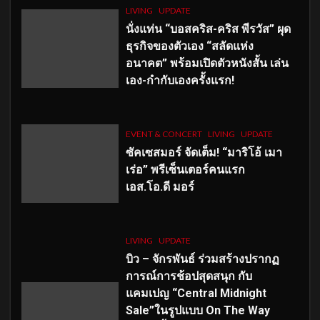
LIVING
UPDATE
นั่งแท่น “บอสคริส-คริส พีรวัส” ผุด
ธุรกิจของตัวเอง “สลัดแห่ง
อนาคต” พร้อมเปิดตัวหนังสั้น เล่น
เอง-กำกับเองครั้งแรก!
EVENT & CONCERT
LIVING
UPDATE
ซัคเซสมอร์ จัดเต็ม
!
“มาริโอ้ เมา
เร่อ” พรีเซ็นเตอร์คนแรก
เอส
.โอ.ดี มอร์
LIVING
UPDATE
บิว – จักรพันธ์ ร่วมสร้างปรากฏ
การณ์การช้อปสุดสนุก กับ
แคมเปญ “Central Midnight
Sale”ในรูปแบบ On The Way