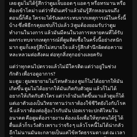
เลย ตูมไม่ได้รู้สึกว่าตูมเจ็บออด ๆ แอด ๆ หรือทรมาน หรือ
ต้องเข้าโคม่า แต่ว่าที่มันเศร้าแล้วมันรู้สึกหลอนจนถึง
ตอนนี้ก็คือ ใครจะได้รับผลกระทบจากเหตุการณ์ในครั้งนี้
บ้าง ซึ่งพิธีกรคุยแซ่บก็ไปแล้ว 3 ตูมต้องยอมรับว่าตูม
ทำงานในวงการ แล้วมันมีคนในวงการหลายคนที่ได้รับ
ผลกระทบจากเหตุการณ์ที่ตูมติดเชื้อในครั้งนี้อย่างหนัก
มาก ตูมก็เลยรู้สึกไม่สบายใจ แล้วรู้สึกสำนึกผิดต่อความ
หละหลวมต่อสังคม ต่อทุกสิ่งทุกอย่างเลยครับ
แต่ว่าทุกคนไปตรวจแล้วไม่มีใครติด แต่ว่าอยู่ในช่วง
กักตัว เพื่อรอดูอาการ?
มะตูม : ตูมพยายามไม่โทษตัวเอง ตูมก็ไม่ได้อยากให้มัน
เกิดขึ้น ตูมไม่ได้อยากให้มันเกิดกับตัวตูม แล้วก็ไม่ได้
อยากให้เกิดกับตัวใคร แต่ว่าถ้ามันเกิดขึ้นมาแล้วตูมก็ได้
แต่เอาตัวเองเป็นวิทยาทานว่าเราต้องใช้ชีวิตยังไงกับโรค
นี้ แล้วเราต้องต่อสู้อะไรกับมัน ปอดเราจะปกติไหมใน
อนาคต คือตูมต้องรายงาน ต้องแจ้งเพื่อให้ทุกคนได้รู้ ได้
ตื่นแล้วก็ระวังตัว เพราะว่าจริง ๆ แล้วโรคนี้ไม่ได้น่ากลัว
อีกไม่นานมันจะกลายเป็นแค่ไข้หวัดธรรมดา แต่ ณ เวลา