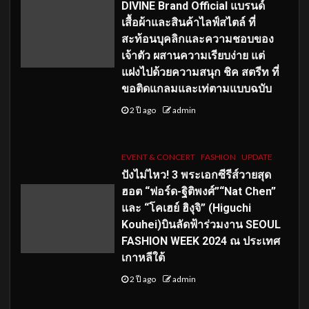
DIVINE Brand Official แบรนด์
เสื้อผ้าและสินค้าไลฟ์สไตล์ ที่
สะท้อนบุคลิกและความชอบของ
เจ้าตัว ผสานความเรียบง่าย แต่
แฝงไปด้วยความสนุก ชิค สตรีท ที่
ขอติดแกลมและเท่ตามแบบฉบับ
2 ปี ago
admin
EVENT & CONCERT
FASHION
UPDATE
ปังไม่ไหว! 3 พระเอกซีรีส์วายสุด
ฮอต “ฟอร์ด-ฐิติพงศ์”“Nat Chen”
และ “โคเฮย์ ฮิงุจิ” (Higuchi
Kouhei)บินลัดฟ้าร่วมงาน SEOUL
FASHION WEEK 2024 ณ ประเทศ
เกาหลีใต้
2 ปี ago
admin