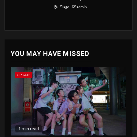
3 ปี ago
admin
YOU MAY HAVE MISSED
UPDATE
1 min read