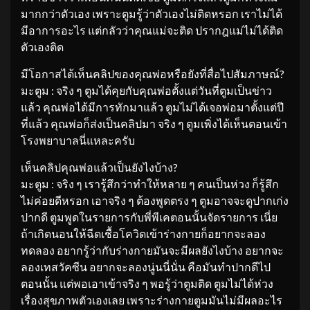
มากกว่าตัวเอง เพราะตูมรู้ว่าตัวเองไม่ติดหรอก เราไม่ได้
มีอาการอะไร แต่กลัวว่าคุณแม่จะติด ปรากฎแม่ไม่ได้ติด
ตัวเองติด
มีโอกาสได้เห็นคลิปของคุณพ่อหรือยังที่สื่อไปสัมภาษณ์?
มะตูม : จริง ๆ ตูมได้คุยกับคุณพ่อตั้งแต่วันที่ตูมเป็นข่าว
แล้ว คุณพ่อได้มีการทักมาแล้ว ตูมไม่ได้เจอพ่อมาตั้งแต่ปี
ที่แล้ว คุณพ่อก็ส่งเป็นคลิปมา จริง ๆ ตูมเพิ่งได้เห็นตอนเข้า
โรงพยาบาลนี่แหละครับ
เห็นคลิปคุณพ่อแล้วเป็นยังไงบ้าง?
มะตูม : จริง ๆ เรารู้สึกว่าทำให้หลาย ๆ คนเป็นห่วง ก็รู้สึก
ไม่ค่อยดีหรอก เอาจริง ๆ ต้องพูดตรง ๆ ตูมอาจจะดูปากเก่ง
ปากดี ตูมพูดในรายการกับพี่พีเคตอนนั้นจัดรายการ เนี่ย
ถ้าเกิดนอนให้ฉีดเชื้อโควิดเข้าร่างกายก็อยากจะลอง
ทดลอง อยากรู้ว่ากับร่างกายมันจะมีผลยังไงบ้าง อยากจะ
ลองเทสวัคซีน อยากจะลองนู่นนี่นั่น คือมันทำปากดีไป
ตอนนั้น แต่พอเอาเข้าจริง ๆ พอรู้ว่าตูมติด ตูมไม่ได้ห่วง
เรื่องสุขภาพตัวเองเลย เพราะร่างกายตูมมันไม่มีผลอะไร