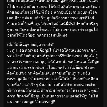
เลยครับ แต่คนเสี่ยงต่ำก็คือให้เฝ้าดูอาการตัวเองก่อนแล้ว
ก็ไปตรวจ ถ้าเกิดตรวจเจอได้รับเงินสินไหมทดแทนกลับมา
ด้วย ตอนนี้ตรวจได้ 2 ที่ คือ 1. สถาบันป้องกันควบคุมโรค
เขตเมือง สปคม. แล้วก็2. ศูนย์บริการสาธารณสุขที่ใกล้
บ้าน แล้วก็อ้างชื่อตูมได้เลย ไทม์ไลน์นี้มันไปชนกัน จริง ๆ
ตูมบอกกับคนทั้งคนโดเลยว่าไปตรวจฟรีเลย เพราะตูมไม่
อยากให้ใครต้องมาค่าตรวจมันก็แพง
เมื่อกี้พี่เห็นผู้ชายอยู่ข้างหลัง?
มะตูม : อ่อ คุณหมอ คือตูมไม่ได้เจอใครเลยนอกจากคุณ
หมอ โรเบิร์ตกับหุ่นยนต์ ตูมอยากรีวิวห้องมาก แต่ตูมไม่รู้
ว่าทางโรงพยาบาลอนุญาตได้มากน้อยแค่ไหน แต่สิ่งที่ตูม
อยากจะย้ำประชาชนชาวไทยอีกครั้งว่าไม่ต้องกลัว แต่
ต้องไม่ประมาท ต้องไม่หละหลวมเหมือนตูมนะครับ
เพราะตูมคิดว่าไม่ติดหรอก รอบนี้มันไม่ได้น่ากลัวเหมือน
รอบที่แล้ว แต่จริง ๆ มันสามารถติดได้ง่าย และน่าจะง่าย
ขึ้นกว่าเดิมถ้าคุณไม่ทำตามมาตรการ เว้นระยะห่าง ตูมมี
ความผิดครั้งนี้คือตูมเป็นคนสาธารณะ แต่ต่อให้ตูมไม่ใช่
คนสาธารณะตูมก็ไม่ควรอยู่ดี