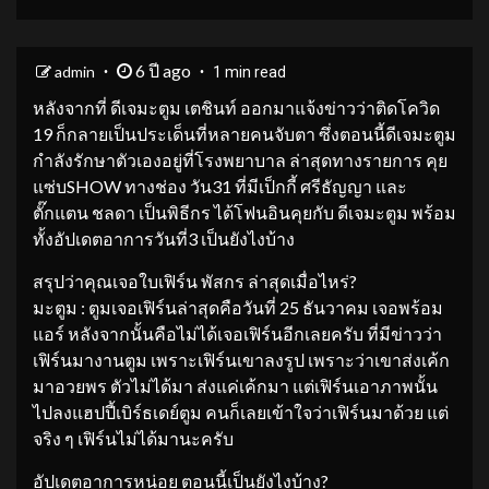
6 ปี ago
admin
1 min read
หลังจากที่ ดีเจมะตูม เตชินท์ ออกมาแจ้งข่าวว่าติดโควิด
19 ก็กลายเป็นประเด็นที่หลายคนจับตา ซึ่งตอนนี้ดีเจมะตูม
กำลังรักษาตัวเองอยู่ที่โรงพยาบาล ล่าสุดทางรายการ คุย
แซ่บSHOW ทางช่อง วัน31 ที่มีเป็กกี้ ศรีธัญญา และ
ตั๊กแตน ชลดา เป็นพิธีกร ได้โฟนอินคุยกับ ดีเจมะตูม พร้อม
ทั้งอัปเดตอาการวันที่3 เป็นยังไงบ้าง
สรุปว่าคุณเจอใบเฟิร์น พัสกร ล่าสุดเมื่อไหร่?
มะตูม : ตูมเจอเฟิร์นล่าสุดคือวันที่ 25 ธันวาคม เจอพร้อม
แอร์ หลังจากนั้นคือไม่ได้เจอเฟิร์นอีกเลยครับ ที่มีข่าวว่า
เฟิร์นมางานตูม เพราะเฟิร์นเขาลงรูป เพราะว่าเขาส่งเค้ก
มาอวยพร ตัวไม่ได้มา ส่งแค่เค้กมา แต่เฟิร์นเอาภาพนั้น
ไปลงแฮปปี้เบิร์ธเดย์ตูม คนก็เลยเข้าใจว่าเฟิร์นมาด้วย แต่
จริง ๆ เฟิร์นไม่ได้มานะครับ
อัปเดตอาการหน่อย ตอนนี้เป็นยังไงบ้าง?