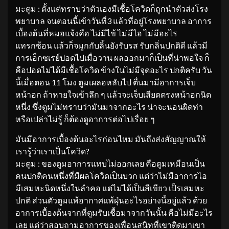
มะตูม : ตั้งแต่ทราบว่าตัวเองมีเชื้อโควิดก็ถูกนำตัวส่งโรง
พยาบาล จนตอนนี้เข้าวันที่3 แล้วที่อยู่โรงพยาบาล อาการ
เบื้องต้นที่หมอแจ้งคือ ไม่มีไข้ ไม่มีไอ ไม่มีอะไร
แทรกซ้อน แล้วก็จมูกกับลิ้นยังรับรส รับกลิ่นปกติดี แล้วมี
การเอ็กซเรย์ปอดไปเมื่อวาน ผลออกมาก็เป็นที่น่าพอใจ ก็
คือปอดไม่ได้มีเชื้อโควิด ข้างในไม่มีจุดอะไร ปกติครับ วัน
นี้เมื่อตอน 11 โมง ตูมเผลอหลับไป ตื่นมามีอาการเจ็บ
หน้าอก ถ้าหายใจเข้าลึก ๆ แล้วจะเจ็บเสียดตรงหน้าอกนิด
หนึ่ง ซึ่งตูมไม่ทราบว่ามันมาจากอะไร น่าจะนอนผิดท่า
หรือเปล่าไม่รู้ ก็ต้องดูอาการต่อไปเรื่อย ๆ
มันมีอาการเบื้องต้นอะไรก่อนไหม มันถึงส่งสัญญาณให้
เรารู้ว่าเราเป็นโควิด?
มะตูม : ของตูมอาการแทบไม่ออกเลย คือตูมเหมือนเป็น
คนปกติคนหนึ่งที่มีผลโควิดเป็นบวก แต่ว่าไม่มีอาการไอ
มีเสมหะนิดหนึ่งในลำคอ แต่ไม่ได้เป็นสีเขียว เป็รเสมหะ
ปกติ ส่วนตัวตูมแพ้อากาศแพ้ฝุ่นอะไรอย่างนี้อยู่แล้ว ด้วย
อาการเบื้องต้นจากที่ตูมรับเชื้อมาจากวันนั้น คือไม่มีอะไร
เลย แต่ว่าสอบถามอาการของเพื่อนสนิทที่เขาติดมาเขา