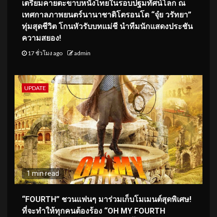
เตรียมคายตะขาบหนังไทยในรอบปฐมทัศน์โลก ณ
เทศกาลภาพยนตร์นานาชาติโตรอนโต “จุ๋ย วรัทยา”
ทุ่มสุดชีวิต โกนหัวรับบทแม่ชี นำทีมนักแสดงประชัน
ความสยอง!
17 ชั่วโมง ago
admin
UPDATE
1 min read
“FOURTH” ชวนแฟนๆ มาร่วมเก็บโมเมนต์สุดพิเศษ!
ที่จะทำให้ทุกคนต้องร้อง “OH MY FOURTH