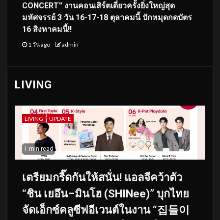
CONCERT” งานคอนเสิร์ตเดี่ยวครั้งยิ่งใหญ่สุด
มหัศจรรย์ 3 วัน 16-17-18 ตุลาคมนี้ ปักหมุดกดบัตร
16 สิงหาคมนี้!!
1 วัน ago
admin
LIVING
LIVING
UPDATE
1 min read
เตรียมกรี๊ดกันให้สนั่น! แอลจีคว้าตัว
“ชิน เยอึน–มินโฮ (SHINee)” บุกไทย
จัดเอ็กซ์คลูซีฟอีเวนต์ในงาน “집들이