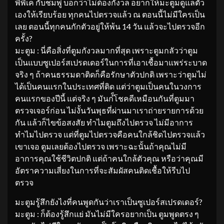
พี่พีเค กับชมพู่ บอกว่าไม่ต้องกังวล อยากให้มะตูมดูแลตัว
เองให้เรียบร้อย ทุกคนไปตรวจแล้ว ณ ตอนนี้ไม่มีใครเป็น
เลย ตอนนี้ทุกคนกักตัวอยู่ให้พ้น 14 วัน แล้วจะไปตรวจอีก
ครั้ง?
มะตูม : นี่คือสิ่งที่ตูมกังวลมากที่สุด เพราะตูมกลัวว่าตูม
เป็นแบบซูเปอร์สเปรดเดอร์ในการที่เอาเชื้อมาแพร่ระบาด
จริง ๆ ถ้าคนธรรมดาติดก็คือรักษาตัวปกติ เพราะว่าตูมไม่
ได้เป็นคนแรกในประเทศที่ติด แต่ว่าตูมเป็นคนในวงการ
คนแรกของปีนี้ แต่จริง ๆ มันก๋็โชคดีเหมือนกันที่ตูมมา
ตรวจเจอร์ก่อน ไม่งั้นวันพุธที่ผ่านมาเราถ่ายรายการด้วย
กัน แล้วก็ไขข้อสงสัย ทำไมตูมถึงไปตรวจ ไม่มีอาการ
ทำไมไปตรวจ แต่ที่ตูมไปตรวจคือคนใกล้ชิดไปตรวจแล้ว
เขาเจอ ตูมเลยต้องไปตรวจ เพราะฉะนั้นถ้าคุณไม่มี
อาการคุณใช้ชีวิตปกติ แต่ถ้าคนใกล้ตัวคุณ หรือว่าคุณมี
อัตราความเสี่ยงในการที่จะสัมผัสคนติดเชื้อให้รีบไป
ตรวจ
มะตูมรู้สึกยังไงที่คนพูดกันว่าเราเป็นซูเปอร์สเปรดเดอร์?
มะตูม : ก็ต้องรู้สึกแย่ มันไม่มีใครอยากเป็น ตูมพูดตรง ๆ